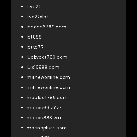
Live22
live22slot
london6789.com
lot888
lotto77
luckycat789.com
luis16888.com
m4newonline.com
m4newonline.com
mac1bet789.com
macau69 สมัคร
macau888.win
marinapluss.com