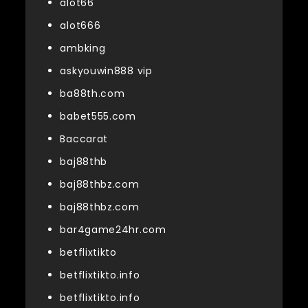
alot66
alot666
ambking
askyouwin888 vip
ba88th.com
babet555.com
Baccarat
baj88thb
baj88thbz.com
baj88thbz.com
bar4game24hr.com
betflixtikto
betflixtikto.info
betflixtikto.info