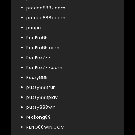
proded888x.com
proded888x.com
punpro
PunPro66
PunPro66.com
PunPro777
PunPro777.com
Pussy888
pussy888fun
pussy888play
pussy888win
redkong89
RENO88WIN.COM