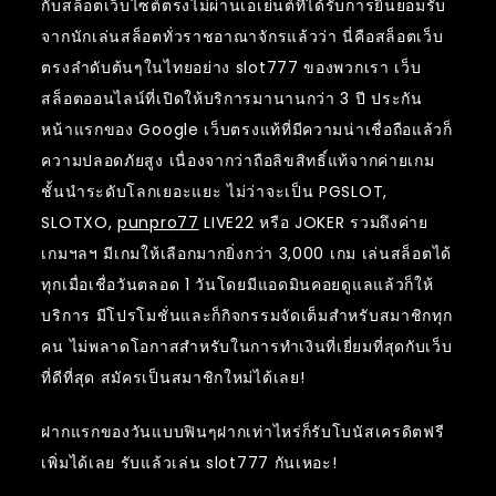
กับสล็อตเว็บไซต์ตรงไม่ผ่านเอเย่นต์ที่ได้รับการยินยอมรับ
จากนักเล่นสล็อตทั่วราชอาณาจักรแล้วว่า นี่คือสล็อตเว็บ
ตรงลำดับต้นๆในไทยอย่าง slot777 ของพวกเรา เว็บ
สล็อตออนไลน์ที่เปิดให้บริการมานานกว่า 3 ปี ประกัน
หน้าแรกของ Google เว็บตรงแท้ที่มีความน่าเชื่อถือแล้วก็
ความปลอดภัยสูง เนื่องจากว่าถือลิขสิทธิ์แท้จากค่ายเกม
ชั้นนำระดับโลกเยอะแยะ ไม่ว่าจะเป็น PGSLOT,
SLOTXO,
punpro77
LIVE22 หรือ JOKER รวมถึงค่าย
เกมฯลฯ มีเกมให้เลือกมากยิ่งกว่า 3,000 เกม เล่นสล็อตได้
ทุกเมื่อเชื่อวันตลอด 1 วันโดยมีแอดมินคอยดูแลแล้วก็ให้
บริการ มีโปรโมชั่นและก็กิจกรรมจัดเต็มสำหรับสมาชิกทุก
คน ไม่พลาดโอกาสสำหรับในการทำเงินที่เยี่ยมที่สุดกับเว็บ
ที่ดีที่สุด สมัครเป็นสมาชิกใหม่ได้เลย!
ฝากแรกของวันแบบฟินๆฝากเท่าไหร่ก็รับโบนัสเครดิตฟรี
เพิ่มได้เลย รับแล้วเล่น slot777 กันเหอะ!