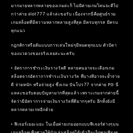
มากมายหลากหลายของเกมล่ะก็ ไม่มีค่ายเกมไหนจะดีไป
กว่าค่าย slot777 แล้วล่ะขอรับ เนื่องจากนี่คือศูนย์รวม
เกมสล็อตที่มีความหลากหลายสูงที่สุด มีครบทุกรส มีครบ
ทุกแนว
กฎกติกาหรือต้นแบบการเล่นใหม่ๆมีหมดทุกแบบ ตัวบิดา
ของแวดวงของจริงเลยล่ะนะครับ
• อัตราการชำระเงินรางวัลดี หลายคนอาจจะเลือกเกม
สล็อตจากอัตราการชำระเงินรางวัล ที่บางทีอาจจะย้ำจ่าย
ดี จ่ายหนัก หรือจ่ายสูง ซึ่งเกม ปันโปร77 จากค่าย PG นี่
แหละขอรับตอบปัญหามากที่สุดแล้ว เพราะเกมจากค่ายนี้
จัดว่ามีอัตราการจ่ายเงินรางวัลที่ดีมากๆครับ อีกทั้งยังมี
หลากหลายเรทอีกด้วย
• ฟีเจอร์เยอะแยะ ในเมื่อค่ายเกมออกแบบฟีเจอร์ต่างๆบน
เกมสล็อตเพื่อช่วยให้นักเล่นสล็อตได้เข้าถึงแจ็กพอเพียงต