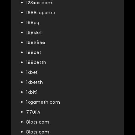
123xos.com
1688sagame
168pg
168slot
168สล็อต
188bet
188betth
1xbet
1xbetth
1xbit1
1xgameth.com
77UFA
8lots.com
8lots.com