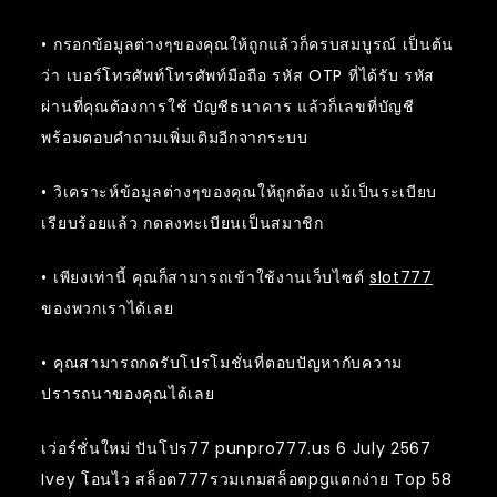
• กรอกข้อมูลต่างๆของคุณให้ถูกแล้วก็ครบสมบูรณ์ เป็นต้น
ว่า เบอร์โทรศัพท์โทรศัพท์มือถือ รหัส OTP ที่ได้รับ รหัส
ผ่านที่คุณต้องการใช้ บัญชีธนาคาร แล้วก็เลขที่บัญชี
พร้อมตอบคำถามเพิ่มเติมอีกจากระบบ
• วิเคราะห์ข้อมูลต่างๆของคุณให้ถูกต้อง แม้เป็นระเบียบ
เรียบร้อยแล้ว กดลงทะเบียนเป็นสมาชิก
• เพียงเท่านี้ คุณก็สามารถเข้าใช้งานเว็บไซต์
slot777
ของพวกเราได้เลย
• คุณสามารถกดรับโปรโมชั่นที่ตอบปัญหากับความ
ปรารถนาของคุณได้เลย
เว่อร์ชั่นใหม่ ปันโปร77 punpro777.us 6 July 2567
Ivey โอนไว สล็อต777รวมเกมสล็อตpgแตกง่าย Top 58