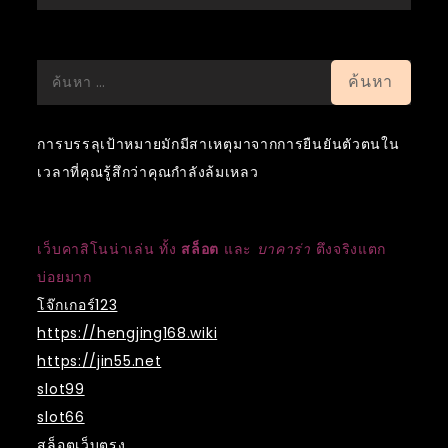
ค้นหา
สำหรับ:
การบรรลุเป้าหมายมักมีสาเหตุมาจากการยืนยันตัวตนใน
เวลาที่คุณรู้สึกว่าคุณกำลังล้มเหลว
เว็บคาสิโนน่าเล่น ทั้ง
สล็อต
และ
บาคาร่า
ตึงจริงแตก
บ่อยมาก
โจ๊กเกอร์123
https://hengjing168.wiki
https://jin55.net
slot99
slot66
สล็อตเว็บตรง