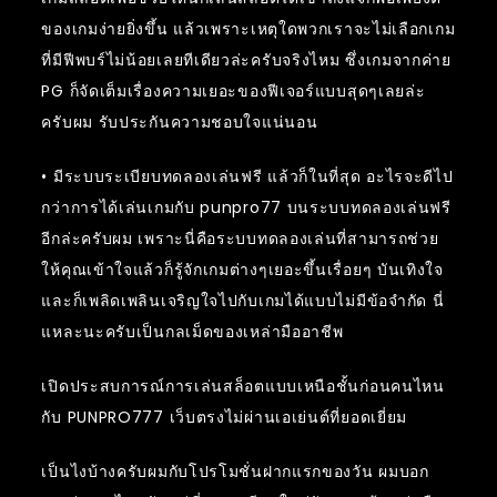
ของเกมง่ายยิ่งขึ้น แล้วเพราะเหตุใดพวกเราจะไม่เลือกเกม
ที่มีฟีพบร์ไม่น้อยเลยทีเดียวล่ะครับจริงไหม ซึ่งเกมจากค่าย
PG ก็จัดเต็มเรื่องความเยอะของฟีเจอร์แบบสุดๆเลยล่ะ
ครับผม รับประกันความชอบใจแน่นอน
• มีระบบระเบียบทดลองเล่นฟรี แล้วก็ในที่สุด อะไรจะดีไป
กว่าการได้เล่นเกมกับ punpro77 บนระบบทดลองเล่นฟรี
อีกล่ะครับผม เพราะนี่คือระบบทดลองเล่นที่สามารถช่วย
ให้คุณเข้าใจแล้วก็รู้จักเกมต่างๆเยอะขึ้นเรื่อยๆ บันเทิงใจ
และก็เพลิดเพลินเจริญใจไปกับเกมได้แบบไม่มีข้อจำกัด นี่
แหละนะครับเป็นกลเม็ดของเหล่ามืออาชีพ
เปิดประสบการณ์การเล่นสล็อตแบบเหนือชั้นก่อนคนไหน
กับ PUNPRO777 เว็บตรงไม่ผ่านเอเย่นต์ที่ยอดเยี่ยม
เป็นไงบ้างครับผมกับโปรโมชั่นฝากแรกของวัน ผมบอก