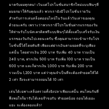
มาครับผมทุกคน! เว้นแต่โปรโมชั่นสมาชิกใหม่แบบฟินๆที่
ผมยกมาให้กับคุณแล้ว พวกเรายังมีโปรโมชั่นรายวัน
สำหรับการเล่นสล็อตออนไลน์ในวันแล้ววันเล่าของคุณ
ด้วยนะครับ เพราะว่าพวกเรามีโปรโมชั่นฝากแรกของวัน
ให้ท่านรับโบนัสเครดิตฟรีแบบฟินๆได้ตั้งแต่ใบเสร็จรับเงิน
แรกของวันกันไปเลยนะครับ ซึ่งคุณสามารถเข้ามารับโปร
โมชั่นนี้ได้โดยทันที เพียงแต่ฝากเงินตามยอดที่ระบุเพียง
แค่นั้น โดยฝากเงิน 200 บาท รับเพิ่ม 40 บาท รวมเป็น
240 บาท, ฝากเงิน 500 บาท รับเพิ่ม 100 บาท รวมเป็น
600 บาท และก็ฝากเงิน 1,000 บาท รับเพิ่ม 200 บาท
รวมเป็น 1,200 บาท แต่ว่าคุณจำเป็นที่จะต้องทำยอดให้ได้
2 เท่า ถึงจะสามารถถอนได้ 10 เท่า
เล่นได้เฉพาะสล็อตรวมทั้งยิงปลาเพียงแค่นั้น คนไหนกันที่
พึงพอใจก็มารับได้เลยจ๊าขอรับ ทำยอดน้อย ถอนได้เยอะ
แยะ จะต้องลองแล้ว!