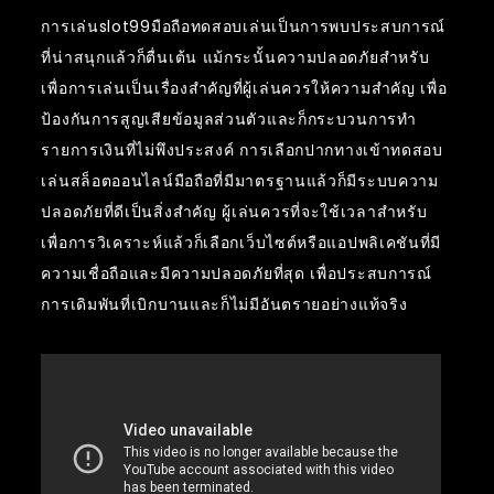
การเล่นslot99มือถือทดสอบเล่นเป็นการพบประสบการณ์
ที่น่าสนุกแล้วก็ตื่นเต้น แม้กระนั้นความปลอดภัยสำหรับ
เพื่อการเล่นเป็นเรื่องสำคัญที่ผู้เล่นควรให้ความสำคัญ เพื่อ
ป้องกันการสูญเสียข้อมูลส่วนตัวและก็กระบวนการทำ
รายการเงินที่ไม่พึงประสงค์ การเลือกปากทางเข้าทดสอบ
เล่นสล็อตออนไลน์มือถือที่มีมาตรฐานแล้วก็มีระบบความ
ปลอดภัยที่ดีเป็นสิ่งสำคัญ ผู้เล่นควรที่จะใช้เวลาสำหรับ
เพื่อการวิเคราะห์แล้วก็เลือกเว็บไซต์หรือแอปพลิเคชันที่มี
ความเชื่อถือและมีความปลอดภัยที่สุด เพื่อประสบการณ์
การเดิมพันที่เบิกบานและก็ไม่มีอันตรายอย่างแท้จริง