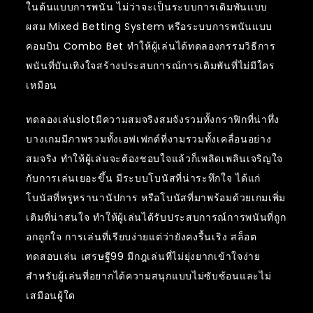
ในต้นแบบการพนัน ไม่ว่าจะเป็นระบบการเดิมพันแบบ
ผสม Mixed Betting System หรือระบบการพนันแบบ
คอมบิน Combo Bet ทำให้ผู้เล่นได้ทดลองกรรมวิธีการ
พนันที่บันเทิงใจสร้างประสบการณ์การเดิมพันที่ไม่มีใคร
เหมือน
ทดลองเล่นslotมีความสมจริงสมจังรวมทั้งกราฟิกที่น่าทึ่ง
บางเกมมีภาพรวมทั้งเอฟเฟกต์ที่งามรวมทั้งเคลื่อนอย่าง
สมจริง ทำให้ผู้เล่นจะต้องชอบใจแล้วก็เพลิดเพลินเจริญใจ
กับการเล่นเยอะขึ้น มีระบบโบนัสที่น่าระทึกใจ ได้แก่
โบนัสที่หรูหรานานัปการ หรือโบนัสที่มาพร้อมด้วยเกมเพิ่ม
เติมที่น่าสนใจ ทำให้ผู้เล่นได้รับประสบการณ์การพนันที่ถูก
อกถูกใจ การเล่นที่เรียบง่ายแต่ว่ายังคงรื้นเริง สล็อต
ทดสอบเล่น เศรษฐี99 มีกฎเล่นที่ไม่ยุ่งยากเข้าใจง่าย
สำหรับผู้เล่นที่อยากได้ความสนุกแบบไม่ซับซ้อนและไม่
เสมือนผู้ใด