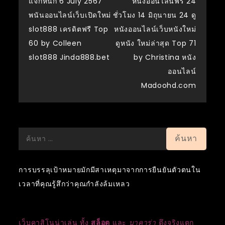
แจกหนัก 6 July 2567
หนังออนไลน์ฟรี 24
เรื่อง
พนันออนไลน์เว็บเปิดใหม่
ชั่วโมง 14 มิถุนายน 24 ดู
slot888 เครดิตฟรี Top
หนังออนไลน์เว็บหนังใหม่
60 by Colleen
ดูหนัง ใหม่ล่าสุด Top 71
slot888 Jinda888.bet
by Christina หนัง
ออนไลน์
Madoohd.com
ค้นหา
สำหรับ:
การบรรลุเป้าหมายมักมีสาเหตุมาจากการยืนยันตัวตนใน
เวลาที่คุณรู้สึกว่าคุณกำลังล้มเหลว
เว็บคาสิโนน่าเล่น ทั้ง
สล็อต
และ
บาคาร่า
ตึงจริงแตก