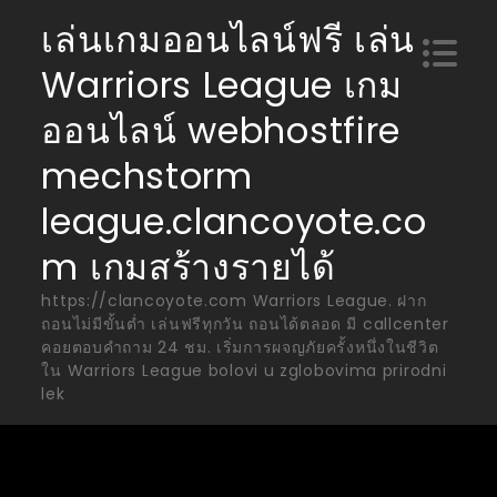
Skip
เล่นเกมออนไลน์ฟรี เล่น
to
Warriors League เกม
content
ออนไลน์ webhostfire
mechstorm
league.clancoyote.co
m เกมสร้างรายได้
https://clancoyote.com Warriors League. ฝาก
ถอนไม่มีขั้นต่ำ เล่นฟรีทุกวัน ถอนได้ตลอด มี callcenter
คอยตอบคำถาม 24 ชม. เริ่มการผจญภัยครั้งหนึ่งในชีวิต
ใน Warriors League bolovi u zglobovima prirodni
lek