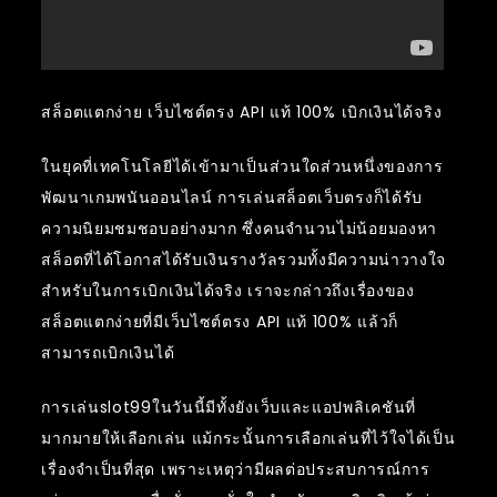
สล็อตแตกง่าย เว็บไซต์ตรง API แท้ 100% เบิกเงินได้จริง
ในยุคที่เทคโนโลยีได้เข้ามาเป็นส่วนใดส่วนหนึ่งของการ
พัฒนาเกมพนันออนไลน์ การเล่นสล็อตเว็บตรงก็ได้รับ
ความนิยมชมชอบอย่างมาก ซึ่งคนจำนวนไม่น้อยมองหา
สล็อตที่ได้โอกาสได้รับเงินรางวัลรวมทั้งมีความน่าวางใจ
สำหรับในการเบิกเงินได้จริง เราจะกล่าวถึงเรื่องของ
สล็อตแตกง่ายที่มีเว็บไซต์ตรง API แท้ 100% แล้วก็
สามารถเบิกเงินได้
การเล่นslot99ในวันนี้มีทั้งยังเว็บและแอปพลิเคชันที่
มากมายให้เลือกเล่น แม้กระนั้นการเลือกเล่นที่ไว้ใจได้เป็น
เรื่องจำเป็นที่สุด เพราะเหตุว่ามีผลต่อประสบการณ์การ