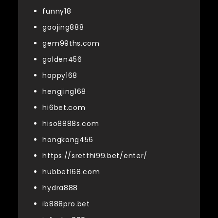
funny18
gaojing888
gem99ths.com
golden456
happy168
hengjing168
hi6bet.com
hiso8888s.com
hongkong456
https://sretthi99.bet/enter/
hubbet168.com
hydra888
ib888pro.bet