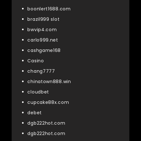
boonlert1688.com
brazil999 slot
bwvip4.com
carlo999.net
cashgame168
Casino
chang7777
chinatown888.win
cloudbet
cupcake88x.com
debet
dgb222hot.com
dgb222hot.com