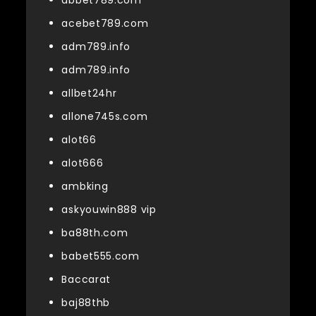
acebet789.com
adm789.info
adm789.info
allbet24hr
allone745s.com
alot66
alot666
ambking
askyouwin888 vip
ba88th.com
babet555.com
Baccarat
baj88thb