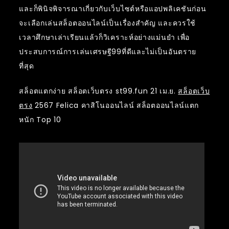
และก็พินิจพิจารณาเกี่ยวกับเว็บไซต์หรือแอปพลิเคชันก่อน
จะเลือกเล่นสล็อตออนไลน์เป็นเรื่องสำคัญ และควรใช้
เวลาศึกษาเล่าเรียนแล้วก็วิเคราะห์อย่างแม่นยำ เพื่อ
ประสบการณ์การเล่นเศรษฐี99ที่ดีและไม่เป็นอันตราย
ที่สุด
สล็อตแตกง่าย สล็อตเว็บตรง st99.fun 21 เม.ย.
สล็อตเว็บ
ตรง
2567 Felica คาสิโนออนไลน์ สล็อตออนไลน์แตก
หนัก Top 10