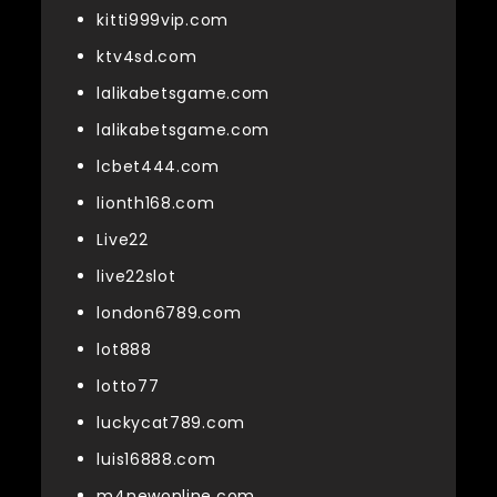
kitti999vip.com
ktv4sd.com
lalikabetsgame.com
lalikabetsgame.com
lcbet444.com
lionth168.com
Live22
live22slot
london6789.com
lot888
lotto77
luckycat789.com
luis16888.com
m4newonline.com