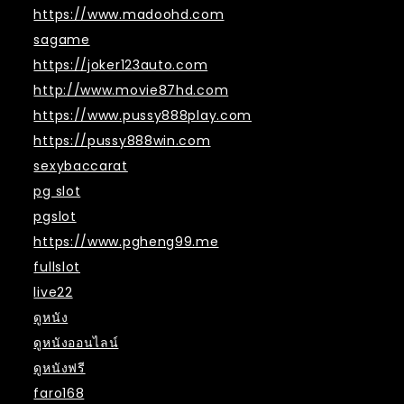
https://www.madoohd.com
sagame
https://joker123auto.com
http://www.movie87hd.com
https://www.pussy888play.com
https://pussy888win.com
sexybaccarat
pg slot
pgslot
https://www.pgheng99.me
fullslot
live22
ดูหนัง
ดูหนังออนไลน์
ดูหนังฟรี
faro168