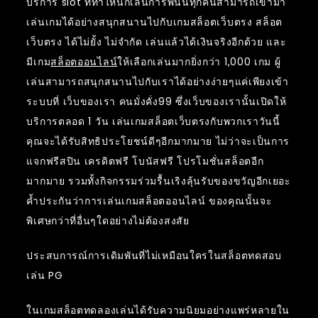
บริการ slot ที่ทำให้นักเล่นการพนันทุกคนสามารถเข้ามา
เล่นเกมได้อย่างสนุกสนานไปกับเกมสล็อตเว็บตรง สล็อต
เว็บตรง ได้ไม่ยั้ง ไม่จำกัด เล่นแล้วได้เงินจริงอีกด้วย และ
มีเกม
สล็อตออนไลน์
ให้เลือกเล่นมากยิ่งกว่า 1,000 เกม ผู้
เล่นสามารถสนุกสนานไปกับเราได้อย่างง่ายๆแค่เพียงเข้า
ระบบที่ เว็บของเรา คนมั่งคั่ง99 ซึ่งเว็บของเรานั้นเปิดให้
บริการตลอด 1 วัน เล่นเกมสล็อตเว็บตรงกับพวกเราวันนี้
คุณจะได้รับสิทธิประโยชน์ดีๆอีกมากมาย ไม่ว่าจะเป็นการ
แจกฟรีสปิน เครดิตฟรี โบนัสฟรี โปรโมชั่นสล็อตอีก
มากมาย รวมทั้งกิจกรรมร่วมรื้นเริงลุ้นรับของขวัญอีกเยอะ
ค้ำประกันว่าการเล่นเกมสล็อตออนไลน์ ของคุณนั้นจะ
พิเศษกว่าที่อื่นๆใดอย่างไม่ต้องสงสัย
ประสบการณ์การเดิมพันที่ไม่เหมือนใครในสล็อตทดสอบ
เล่น PG
ในเกมสล็อตทดลองเล่นได้รับความนิยมอย่างแพร่หลายใน