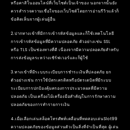
หรือคาสิโนออนไลน์ที่เว็บไซต์เป็นเจ้าของ นอกจากนั้นยัง
ควรสำรวจความเชื่อใจของเว็บไซต์โดยการอ่านรีวิวแล้วก็
ข้อคิดเห็นจากผู้เล่นผู้อื่น
2.ปากทางเข้าที่มีการเข้ารหัสข้อมูลและก็ใช้เทคโนโลยี
การเข้ารหัสข้อมูลที่มีความปลอดภัย ตัวอย่างเช่น SSL
หรือ TLS เป็นช่องทางที่ดี เนื่องจากมีความปลอดภัยสำหรับ
การส่งข้อมูลระหว่างเซิร์ฟเวอร์และก็ผู้ใช้
3.ทางเข้าที่มีระบบระเบียบการชำระเงินที่ปลอดภัย ยก
ตัวอย่างเช่น การใช้บัตรเครดิตหรือบัตรเดบิตที่มีระบบ
ระเบียบการปกป้องคุ้มครองการประมวลผลที่มีความ
ปลอดภัย เป็นเครื่องไม้เครื่องมือสำคัญในการรักษาความ
ปลอดภัยของการทำรายการเงิน
4.เมื่อเลือกเล่นสล็อตโทรศัพท์เคลื่อนที่ทดสอบเล่นSlot99
ความปลอดภัยของข้อมูลส่วนตัวเป็นสิ่งที่จำเป็นที่สุด ผู้เล่น