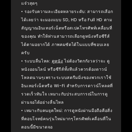
แจ๋วสุดๆ
• รองรับความละเอียดหลายระดับ: สามารถเลือก
ได้เลยว่า จะมองแบบ SD, HD หรือ Full HD ตาม
สัญญาณอินเทอร์เน็ตหรือสเปคโทรศัพท์เคลื่อนที่
ของคุณ ทำให้ท่านสามารถเลือกดูหนังหรือซีรีส์
ได้ตามอยากได้ ภาพคมชัดได้ในแบบที่ชอบเลย
ครับ
• ระบบลื่นไหล:
ดูหนัง
ไม่ต้องวิตกกังวลว่าจะ ดู
หนังออนไลน์ หรือซีรีส์ทั้งทีแล้วควรต้องดาวน์
โหลดนานๆเพราะระบบสตรีมมิ่งของพวกเราใช้
อินเทอร์เน็ตหรือ Wi-Fi สำหรับการดาวน์โหลดที่
รวดเร็วทันใจ เหมาะกับประสบการณ์ในการดู
ผ่านจอได้อย่างลื่นไหล
• เหมาะกับคนยุคใหม่: การดูหนังผ่านมือถือคือสิ่ง
ที่ตอบโจทย์คนรุ่นใหม่มากๆโทรศัพท์เคลื่อนที่ใน
ตอนนี้มีขนาดจอ