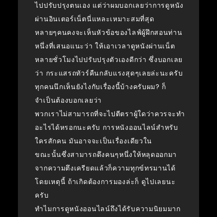
ไปปรับปรุงตนเอง แต่ว่าผมบอกเลยว่าการดูหนัง
ผ่านอินเตอร์เน็ตนี่แหละเหมาะสมที่สุด
หลายๆคนคงจะเห็นหัวข้อของไลฟ์ผู้ฝึกสอนท่าน
หนึ่งที่เสนอแนะว่า ให้เอาเวลาดูหนังผ่านเน็ต
หลายชั่วโมงไปปรับปรุงตัวเองดีกว่า ซึ่งบอกเลย
ว่า กระแสรถทัวร์คืนกลับแรงสุดๆเลยล่ะนะครับ
ทุกคนนึกเห็นยังไงกับเรื่องนี้บ้างครับผม? ก็
จำเป็นต้องบอกเลยว่า
พวกเราไม่สามารถที่จะไปตีตราผู้ใดว่าควรจะทำ
อะไรได้หรอกนะครับ การหนังออนไลน์สำหรับ
ใครสักคน มันอาจจะเป็นเรื่องเดียวใน
ขณะนั้นซึ่งสามารถดึงคนๆหนึ่งให้หลุดออกมา
จากความตึงเครียดแล้วก็ความทุกข์ทรมานได้
โดยเหตุนี้ ถ้าเกิดต้องการมองล่ะก็ ดูไปเลยนะ
ครับ
ทำไมการดูหนังออนไลน์ถึงได้รับความนิยมมาก