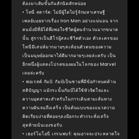
ต้องมาเติมขั้นกันสักนิดสักหน่อย
• โทนี่ สตาร์ค: ไม่มีผู้ใดไม่รู้จักมหาเศรษฐี
เพลย์บอยจากเรื่อง Iron Man อย่างแน่นอน จาก
คนมั่งมีที่มิได้พึงพอใจชีวิตผู้คนจำนวนมากขนาด
นั้น สู่การเป็นฮีโร่ผู้สละชีวิตตัวเอง ตัวละครของ
โทนี่มีเสน่ห์มากมายๆสะท้อนตัวตนของความ
เป็นมนุษย์ออกมาได้ดีมากมายๆเลยล่ะครับ เป็น
อีกหนึ่งผู้แสดงโปรดของผมในโลกของ Marvel
เลยล่ะครับ
• ฟอเรสต์ กัมป์: กัมป์เป็นชายที่มีข้อกำหนดด้าน
สติปัญญา แม้กระนั้นกัมป์ได้ใช้หัวจิตใจและ
ความอุตสาหะสำหรับในการเดินตามเส้นทาง
ความฝันจนถึงเสร็จ เป็นต้นแบบของแนวความ
คิดเรียบง่ายที่ค่อยๆลงมือกระทำกระทั่งเสร็จ
สุดท้ายนั่นเองขอรับ
• เฮอร์โมโอนี่ เกรนพบร์: คุณอาจจะประหลาดใจ