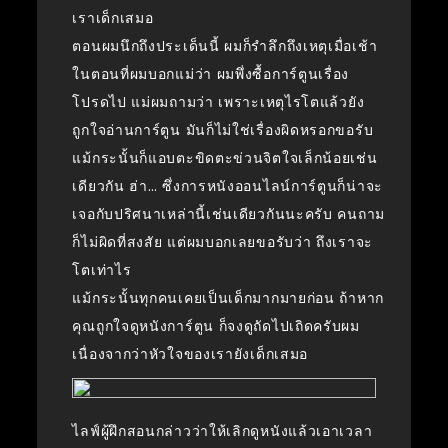
เราเด็กเสมอ
ตอนผมนึกถึงประเด็นนี้ ผมก็รำลึกถึงเหตุเมื่อเช้า
ในตอนที่ผมบอกแม่ว่า ผมพึ่งซื้อการ์ตูนเรื่อง
โปรดไป แม่ผมถามว่า เพราะเหตุไรโตแล้วยัง
ถูกใจอ่านการ์ตูน มันก็ไม่ใช่เรื่องผิดหรอกขอรับ
แม้กระนั้นก็แอบตะขิดตะข่วนจิตใจเล็กน้อยเช่น
เดียวกัน ฮ่า… ซึ่งการหนังออนไลน์การ์ตูนก็น่าจะ
เจอกับปริศนาเหล่านี้เช่นเดียวกันนะครับ คนถาม
ก็ไม่ผิดที่สงสัย แต่ผมบอกเลยขอรับว่า ถึงเราจะ
โตเท่าไร
แม้กระนั้นทุกคนเคยเป็นเด็กมากมายก่อน ถ้าหาก
คุณถูกใจดูหนังการ์ตูน ก็จงดูถัดไปเถิดครับผม
เนื่องจากว่าหัวใจของเรายังเด็กเสมอ
ไลฟ์ผู้ฝึกสอนกล่าวว่าให้เลิกดูหนังแล้วเอาเวลา