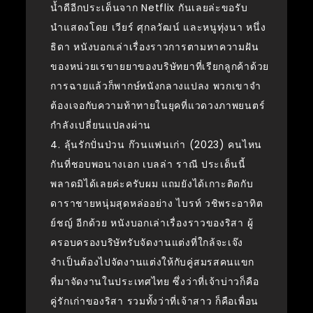
น้ำดีอีกประเด็นจาก Netflix กันเลยล่ะขอรับ
นำแสดงโดย เวียร์ ศุกลวัฒน์ และหนูทุ่งนา หนึ่ง
ธิดา หนังบอกเล่าเรื่องราวการตามหาความฝัน
ของหน่วยเรขายยาของบริษัทยาที่เรียกลูกค้าด้วย
การฉายแล้วก็พากษ์หนังกลางแปลง พวกเขาจำ
ต้องเจอกับความท้าทายในยุคที่แวดวงภาพยนตร์
กำลังเปลี่ยนแปลงผ่าน
4. ลุ้นรักปั่นป่วน ก๊วนแฟนเก่า (2023) คนไหน
กันที่ชอบพอนางเอก เบลล่า ราณี ประเด็นนี้
พลาดมิได้เลยค่ะครับผม แถมยังได้เกาะติดกับ
ดาราชายหนุ่มสุดหล่ออย่าง ไบรท์ วชิพระอาทิต
ย์ชญ์ อีกด้วย หนังบอกเล่าเรื่องราวของริสา ผู้
ครอบครองบริษัทรับจัดงานแต่งที่ใกล้จะเจ๊ง
จำเป็นต้องไปจัดงานแต่งให้กับคู่สมรสคนแขก
ที่มาจัดงานในประเทศไทย ซึ่งว่าที่เจ้าบ่าวก็คือ
คู่รักเก่าของริสา รวมทั้งว่าที่เจ้าสาว ก็คือเพื่อน