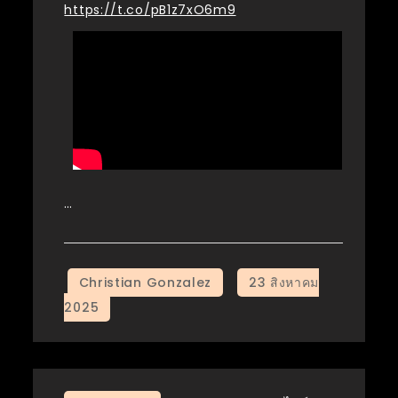
https://t.co/pB1z7xO6m9
…