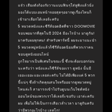
แจ๋ว เสียงดังก้องกังวานแบบฟินๆใส่หูฟังแล้วนั่ง
มองได้แบบเอนหน้าจอยสุดๆอยากดูเรื่องไหนก็
เข้ามาเลือกได้เลยจ้ะครับ
5 หมวดหนังและซีรีส์ยอดฮิตที่ชาว DOOMOVIE
ชอบพอมากที่สุดในปี 2024 มีอะไรบ้าง มาดูกัน!
มาครับผมทุกคน! สำหรับพาร์ทนี้ ผมจะมาแนะนำ
5 หมวดหมู่หนังแล้วก็ซีรีส์ยอดนิยมที่พวกเราคน
ชอบดูหนังออนไลน์
ถูกใจมากเป็นพิเศษในขณะนี้ ซึ่งจะต้องบอกก่อน
นะครับว่า หนังและก็ซีรีส์ของเรา ดูหนัง นั้นมี
เยอะเยอะแยะเลยล่ะครับ ไม่ได้มีเพียงแค่ 5 พวก
นี้แน่ๆ ซึ่งถ้าเกิดคุณสนใจหรืออยากดูหมวดหมู่
ไหนล่ะก็ สามารถเข้าไปรับดูบนเว็บไซต์หนัง
ออนไลน์ของพวกเราได้เลยจ๊ะขอรับ เอาล่ะครับ
ผม เพื่อไม่ให้เป็นการเสียเวล่ำเวลา มาดูกันครับ
ว่ามีพวกอะไรบ้าง เลทโก!