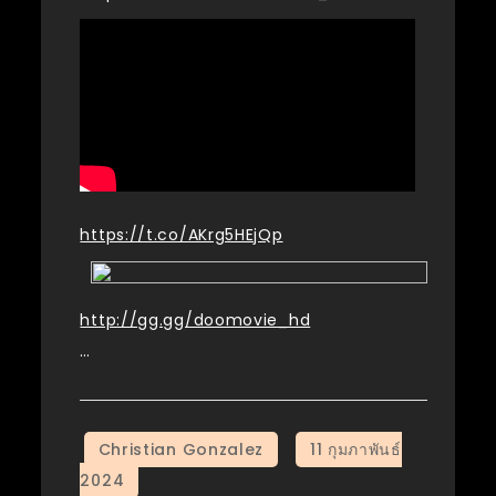
https://t.co/AKrg5HEjQp
http://gg.gg/doomovie_hd
…