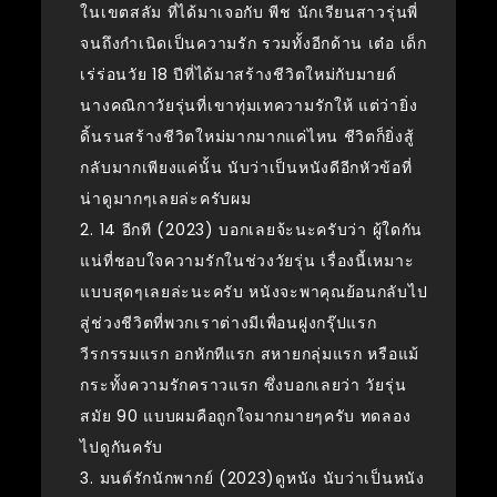
ในเขตสลัม ที่ได้มาเจอกับ พีช นักเรียนสาวรุ่นพี่
จนถึงกำเนิดเป็นความรัก รวมทั้งอีกด้าน เต๋อ เด็ก
เร่ร่อนวัย 18 ปีที่ได้มาสร้างชีวิตใหม่กับมายด์
นางคณิกาวัยรุ่นที่เขาทุ่มเทความรักให้ แต่ว่ายิ่ง
ดิ้นรนสร้างชีวิตใหม่มากมากแค่ไหน ชีวิตก็ยิ่งสู้
กลับมากเพียงแค่นั้น นับว่าเป็นหนังดีอีกหัวข้อที่
น่าดูมากๆเลยล่ะครับผม
2. 14 อีกที (2023) บอกเลยจ้ะนะครับว่า ผู้ใดกัน
แน่ที่ชอบใจความรักในช่วงวัยรุ่น เรื่องนี้เหมาะ
แบบสุดๆเลยล่ะนะครับ หนังจะพาคุณย้อนกลับไป
สู่ช่วงชีวิตที่พวกเราต่างมีเพื่อนฝูงกรุ๊ปแรก
วีรกรรมแรก อกหักทีแรก สหายกลุ่มแรก หรือแม้
กระทั้งความรักคราวแรก ซึ่งบอกเลยว่า วัยรุ่น
สมัย 90 แบบผมคือถูกใจมากมายๆครับ ทดลอง
ไปดูกันครับ
3. มนต์รักนักพากย์ (2023)ดูหนัง นับว่าเป็นหนัง