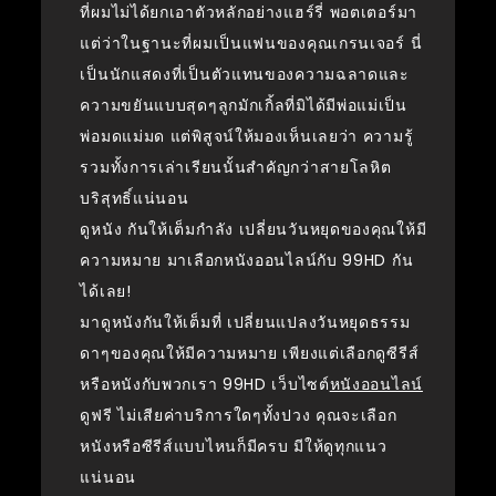
ที่ผมไม่ได้ยกเอาตัวหลักอย่างแฮร์รี่ พอตเตอร์มา
แต่ว่าในฐานะที่ผมเป็นแฟนของคุณเกรนเจอร์ นี่
เป็นนักแสดงที่เป็นตัวแทนของความฉลาดและ
ความขยันแบบสุดๆลูกมักเกิ้ลที่มิได้มีพ่อแม่เป็น
พ่อมดแม่มด แต่พิสูจน์ให้มองเห็นเลยว่า ความรู้
รวมทั้งการเล่าเรียนนั้นสำคัญกว่าสายโลหิต
บริสุทธิ์แน่นอน
ดูหนัง กันให้เต็มกำลัง เปลี่ยนวันหยุดของคุณให้มี
ความหมาย มาเลือกหนังออนไลน์กับ 99HD กัน
ได้เลย!
มาดูหนังกันให้เต็มที่ เปลี่ยนแปลงวันหยุดธรรม
ดาๆของคุณให้มีความหมาย เพียงแต่เลือกดูซีรีส์
หรือหนังกับพวกเรา 99HD เว็บไซต์
หนังออนไลน์
ดูฟรี ไม่เสียค่าบริการใดๆทั้งปวง คุณจะเลือก
หนังหรือซีรีส์แบบไหนก็มีครบ มีให้ดูทุกแนว
แน่นอน