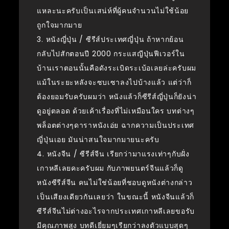
แหละนะครับเป็นเสน่ห์ที่ผู้คนจำนวนไม่ใช้น้อย
ถูกใจมากมาย
3. หนังญี่ปุ่น / ซีรีส์ประเทศญี่ปุ่น ถ้าหากย้อน
กลับไปสักตอนปี 2000 กระแสญีปุ่นฟีเวอร์ใน
บ้านเราตอนนั้นคือดังระเบิดระเบ้อเลยล่ะครับผม
แม้ในระยะหลังจะซบเซาลงไปบ้างแล้ว แต่ว่าก็
ต้องยอมรับครับผมว่า หนังแล้วก็ซีรีส์ญี่ปุ่นก็ยังน่า
ดูอยู่ตลอด ด้วยเค้าเรื่องที่ไม่เหมือนใคร บทต่างๆ
พล็อตต่างๆดาราหนังเอ่ย ฉากความเป็นประเทศ
ญี่ปุ่นเอย มันน่าสนใจมากมายนะครับ
4. หนังจีน / ซีรีส์จีน เรียกว่ามาแรงเท่าๆกับฝั่ง
เกาหลีเลยคะครับผม กับภาพยนตร์จีนแล้วก็ดู
หนังซีรีส์จีน คนไม่ใช่น้อยที่ชอบดูหนังต่างกล่าว
เป็นเสียงเดียวกันเลยว่า ในขณะนี้ หนังจีนแล้วก็
ซีรีส์จีนไม่ต่างอะไรจากประเทศเกาหลีเลยขอรับ
มีคุณภาพสูง บทดีเยี่ยมๆเรียกว่าลงตัวแบบสุดๆ