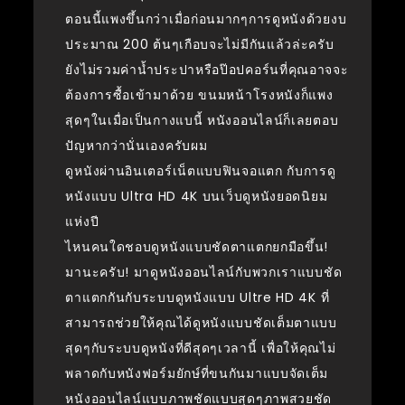
ตอนนี้แพงขึ้นกว่าเมื่อก่อนมากๆการดูหนังด้วยงบ
ประมาณ 200 ต้นๆเกือบจะไม่มีกันแล้วล่ะครับ
ยังไม่รวมค่าน้ำประปาหรือป๊อปคอร์นที่คุณอาจจะ
ต้องการซื้อเข้ามาด้วย ขนมหน้าโรงหนังก็แพง
สุดๆในเมื่อเป็นกางแบนี้ หนังออนไลน์ก็เลยตอบ
ปัญหากว่านั่นเองครับผม
ดูหนังผ่านอินเตอร์เน็ตแบบฟินจอแตก กับการดู
หนังแบบ Ultra HD 4K บนเว็บดูหนังยอดนิยม
แห่งปี
ไหนคนใดชอบดูหนังแบบชัดตาแตกยกมือขึ้น!
มานะครับ! มาดูหนังออนไลน์กับพวกเราแบบชัด
ตาแตกกันกับระบบดูหนังแบบ Ultre HD 4K ที่
สามารถช่วยให้คุณได้ดูหนังแบบชัดเต็มตาแบบ
สุดๆกับระบบดูหนังที่ดีสุดๆเวลานี้ เพื่อให้คุณไม่
พลาดกับหนังฟอร์มยักษ์ที่ขนกันมาแบบจัดเต็ม
หนังออนไลน์แบบภาพชัดแบบสุดๆภาพสวยชัด