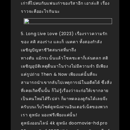
เก่าที่ไปคบกับแฟนเก่าของริสาอีก เอาล่ะสิ เรื่อง
ราวจะคืออะไรกันนะ
5. Long Live Love (2023) เรื่องราวความรัก
ของ สติ สองร่าง และก็ เมตตา ทั้งสองกำลัง
เผชิญปัญหาชีวิตสมรสที่มาถึง
ทางตัน แม้กระนั้นแล้วโชคชะตาก็เล่นตลก สติ
เผชิญอุบัติเหตุตื่นมาในร่างไม่มีความจำ มีเพียง
แค่รูปถ่าย Then & Now เพียงแค่นั้นที่จะ
สามารถนำเขากลับไปเหตุการณ์ในอดีตได้ ซึ่งสิ่ง
ที่เคยเกิดขึ้นนั้น ก็ไม่รู้เรื่องว่าจะก่อให้เขากลาย
เป็นคนใหม่ได้รึเปล่า ก็มาทดลองดูกันได้เลยจ๊ะ
ครับบนเว็บไซต์ดูหนังผ่านอินเตอร์เน็ตของพวก
เรา ดูหนัง มองฟรีเพียงแค่นั้น!
ดูหนังออนไลน์ 4k ดูหนัง doomovie-hd.pro