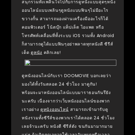
สนุกรวมทั้งเพลินใจไปกับการดูหนังแบบสุดๆหนัง
ออนไลน์แบบเพลินๆดูหนังแบบฟินๆไม่มีอะไร
ขวางกั้น สามารถมองผ่านเครื่องมืออะไรก็ได้
คอมพิวเตอร์ โน้ตบุ๊ก แท็ปเล็ต ไอแพด หรือ
โทรศัพท์เคลื่อนที่ทั้งระบบ iOS รวมทั้ง Android
ก็สามารถดูได้แบบฟินๆอย่าพลาดทุกหนังดี ซีรีส์
เด็ด
ดูหนัง
คลิกเลย!
ดูหนังออนไลน์กับเรา DOOMOVIE บอกเลยว่า
มองได้ทั้งวันตลอด 24 ชั่วโมง มาดูกัน!
พร้อมจะมาหนังออนไลน์แบบมาราธอนกันรึยัง
นะครับ เนื่องจากว่าเว็บหนังออนไลน์ของพวก
เราอย่าง
ดูหนังออนไลน์
สามารถเข้ามารับดู
หนังรวมทั้งซีรีส์ของพวกเราได้ตลอด 24 ชั่วโมง
เลยจ้านะครับ หนังดี ซีรีส์ดัง ขนกันมามากมาย
แน่ๆ ถ้าเกิดคุณอยากใช้เวลาวันหยุดหรือเวลา