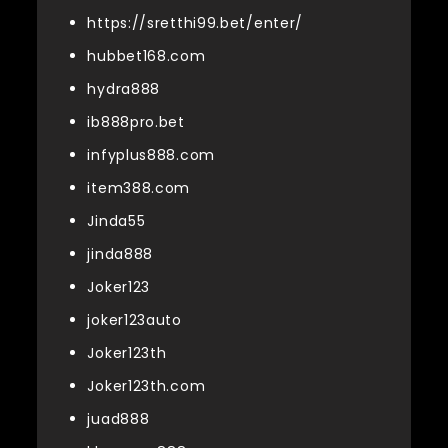
https://sretthi99.bet/enter/
hubbet168.com
hydra888
ib888pro.bet
infyplus888.com
item388.com
Jinda55
jinda888
Joker123
joker123auto
Joker123th
Joker123th.com
juad888