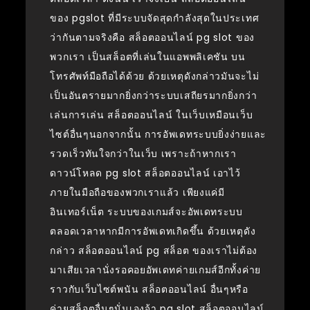
ของ pgslot ที่มีระบบจัดสุดกำลังสุดในประเทศ
ว่ากันตามจริงคือ สล็อตออนไลน์ pg slot ของ
พวกเรา เป็นสล็อตที่เล่นในแอพพลิเคชัน บน
โทรศัพท์มือถือได้ด้วย ด้วยเหตุดังกล่าวมันจะไม่
เป็นอันตรายมากยิ่งกว่าระบบเสถียรมากยิ่งกว่า
เล่นการเล่น สล็อตออนไลน์ ในเว็บเหมือนเว็บ
ไซต์อื่นๆนอกจากนั้น การอัพเดทระบบยิ่งง่ายและ
รวดเร็วทันใจกว่าในเว็บ เพราะถ้าหากเรา
ดาวน์โหลด pg slot สล็อตออนไลน์ เอาไว้
ภายในมือถือของพวกเราแล้ว เพียงแค่มี
อินเทอร์เน็ต ระบบของเกมส์จะอัพเดทระบบ
ตลอดเวลาหากมีการอัพเดทเกิดขึ้น ด้วยเหตุดัง
กล่าว สล็อตออนไลน์ pg สล็อต ของเราไม่ต้อง
มาเสียเวลานั่งรอคอยอัพเดทค่ายเกมส์อีกทั้งค่าย
ราวกับเว็บไซต์พนัน สล็อตออนไลน์ อื่นๆหรือ
ค่ายสล็อตอื่นๆนั่นเองจ้า pg slot สล็อตออนไลน์