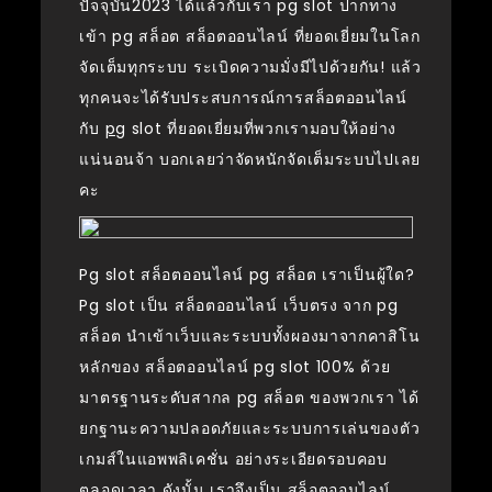
ปัจจุบัน2023 ได้แล้วกับเรา pg slot ปากทาง
เข้า pg สล็อต สล็อตออนไลน์ ที่ยอดเยี่ยมในโลก
จัดเต็มทุกระบบ ระเบิดความมั่งมีไปด้วยกัน! แล้ว
ทุกคนจะได้รับประสบการณ์การสล็อตออนไลน์
กับ
pg
slot ที่ยอดเยี่ยมที่พวกเรามอบให้อย่าง
แน่นอนจ้า บอกเลยว่าจัดหนักจัดเต็มระบบไปเลย
คะ
Pg slot สล็อตออนไลน์ pg สล็อต เราเป็นผู้ใด?
Pg slot เป็น สล็อตออนไลน์ เว็บตรง จาก pg
สล็อต นำเข้าเว็บและระบบทั้งผองมาจากคาสิโน
หลักของ สล็อตออนไลน์ pg slot 100% ด้วย
มาตรฐานระดับสากล pg สล็อต ของพวกเรา ได้
ยกฐานะความปลอดภัยและระบบการเล่นของตัว
เกมส์ในแอพพลิเคชั่น อย่างระเอียดรอบคอบ
ตลอดเวลา ดังนั้น เราจึงเป็น สล็อตออนไลน์