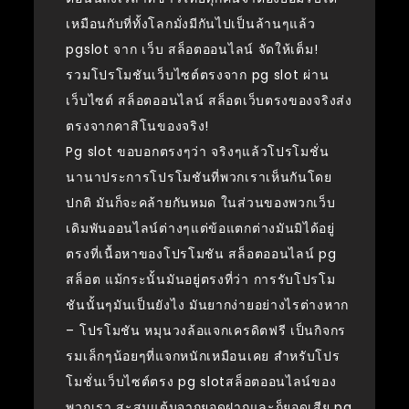
เหมือนกับที่ทั้งโลกมั่งมีกันไปเป็นล้านๆแล้ว
pgslot จาก เว็บ สล็อตออนไลน์ จัดให้เต็ม!
รวมโปรโมชันเว็บไซต์ตรงจาก pg slot ผ่าน
เว็บไซต์ สล็อตออนไลน์ สล็อตเว็บตรงของจริงส่ง
ตรงจากคาสิโนของจริง!
Pg slot ขอบอกตรงๆว่า จริงๆแล้วโปรโมชั่น
นานาประการโปรโมชันที่พวกเราเห็นกันโดย
ปกติ มันก็จะคล้ายกันหมด ในส่วนของพวกเว็บ
เดิมพันออนไลน์ต่างๆแต่ข้อแตกต่างมันมิได้อยู่
ตรงที่เนื้อหาของโปรโมชัน สล็อตออนไลน์ pg
สล็อต แม้กระนั้นมันอยู่ตรงที่ว่า การรับโปรโม
ชันนั้นๆมันเป็นยังไง มันยากง่ายอย่างไรต่างหาก
– โปรโมชัน หมุนวงล้อแจกเครดิตฟรี เป็นกิจกร
รมเล็กๆน้อยๆที่แจกหนักเหมือนเคย สำหรับโปร
โมชั่นเว็บไซต์ตรง pg slotสล็อตออนไลน์ของ
พวกเรา สะสมแต้มจากยอดฝากและก็ยอดเสีย pg