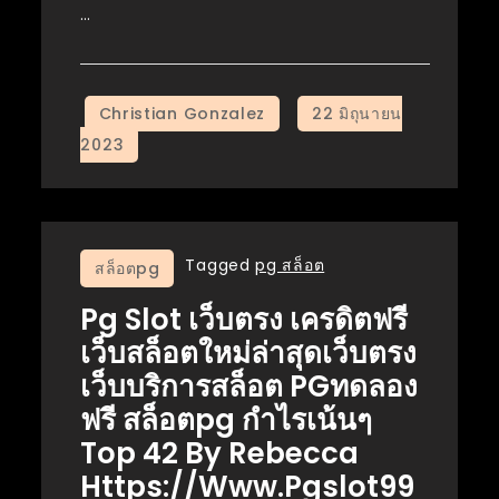
…
Tagged
pg สล็อต
สล็อตpg
Pg Slot เว็บตรง เครดิตฟรี
เว็บสล็อตใหม่ล่าสุดเว็บตรง
เว็บบริการสล็อต PGทดลอง
ฟรี สล็อตpg กำไรเน้นๆ
Top 42 By Rebecca
Https://www.Pgslot99