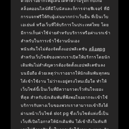
ด้วยเราอยากให้ผู้เล่นได้ทำความรู้จัก กับเกม
สล็อตออนไลน์ที่มีโบนัสและก็การจ่ายฟีเจอร์ ที่มี
การแจกฟรีให้กับผู้เล่นมากกว่าเว็บอื่น ที่เป็นเว็บ
เอเย่นต์ หรือเว็บที่ให้บริการในประเทศไทย โดย
มีการเก็บค่าใช้จ่ายสำหรับบริการหรือค่าแรกเข้า
สำหรับในการเข้าใช้งานนั่นเอง
พนันทันใจไม่ต้องจัดตั้งแอปพลิเคชัน
สล็อตpg
สำหรับเว็บไซต์ของพวกเราเปิดให้บริการโดยนัก
เดิมพันไม่สำคัญควรต้องจัดตั้งแอปพลิเคชันลง
บนมือถือ ด้วยเหตุว่าเราอยากให้นักเดิมพันทุกคน
ได้เข้าใช้งาน ไม่ว่าจะอยู่ตรงไหนเมื่อใด ทำให้
เว็บไซต์นี้เป็นเว็บที่มีความรวดเร็วทันใจเยอะ
ที่สุด สำหรับนักเดิมพันที่พึงพอใจอยากจะเข้าใช้
บริการกับทางเว็บของพวกเราสามารถเข้าถึงได้
ผ่านหน้าเว็บไซต์ slot pg ซึ่งเว็บไซต์แห่งนี้เป็น
เว็บที่เปิดโอกาสให้นักเดิมพัน ได้เข้าถึงในทันที