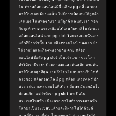
ใน ค่ายสล็อตออนไลน์มีชื่อเสียง pg สล็อต ของ
คาสิโนหลักเพียงแค่นั้น ไม่มีการเปิดเกมให้ลูกค้า
เล่นเอง โน่นพอๆกับว่า แม้ลูกค้าเล่นกับเรา พอๆ
กับลูกค้าทุกคนจะเหมือนได้เล่นกับคาสิโนสดของ
สล็อตออนไลน์ ค่าย pg slot โดยตรงเลยนั่นเอง
แล้วก็ยิ่งกว่านั้น เว็บ สล็อตออนไลน์ ของเรา ยัง
ได้ร่วมมือและก็ลงทุนร่วมกับ ค่าย สล็อต
ออนไลน์ชื่อดัง pg slot เป็นเจ้าแรกๆของโลก
ทำให้เรามีระบบป้อมอาจจะและทันสมัย ตามทัน
คาสิโนสดสูงที่สุด รวมถึงโปรโมชันจากเว็บไซต์
ตรงของ สล็อตออนไลน์ pg สล็อต เครดิตฟรี อีก
ด้วย เล่นง่ายครบจบในที่เดียว มั่นคง มั่นอกมั่นใจ
ปลอดภัย! แต่ว่าที่เรา pg slot มาเปิดใน
ประเทศไทยช้า เนื่องจากเราไปทำการตลาดทั่ว
โลกมาเป็นระเบียบแล้วและก็ผ่านไปได้ด้วยดี
ตอนนี้ถึงเวลาที่ชาวไทยทุกคนจำต้องยอมรับได้