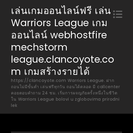
Skip
เล่นเกมออนไลน์ฟรี เล่น
to
Warriors League เกม
content
ออนไลน์ webhostfire
mechstorm
league.clancoyote.co
m เกมสร้างรายได้
https://clancoyote.com Warriors League. ฝาก
ถอนไม่มีขั้นต่ำ เล่นฟรีทุกวัน ถอนได้ตลอด มี callcenter
คอยตอบคำถาม 24 ชม. เริ่มการผจญภัยครั้งหนึ่งในชีวิต
ใน Warriors League bolovi u zglobovima prirodni
lek