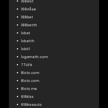
168slot
168สล็อต
188bet
188betth
1xbet
1xbetth
1xbit1
1xgameth.com
77UFA
8lots.com
8lots.com
8lots.me
918Kiss
918kissauto