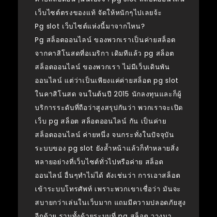
เว็บไซต์ตรงของแท้ จัดให้หนักๆไปเลยจ้ะ
Pg slot เว็บไซต์แห่งนี้มาจากไหน?
Pg สล็อตออนไลน์ ของพวกเราเป็นค่ายสล็อต
จากคาสิโนสดที่อเมริกา เดิมทีแล้ว pg สล็อต
สล็อตออนไลน์ ของพวกเรา ไม่มีเว็บเดินพัน
ออนไลน์ แต่ว่าเป็นเพียงแค่ค่ายสล็อต pg slot
ในคาสิโนสด จนในต้นปี 2015 นักลงทุนและก็ผู้
บริการระดับที่ถือว่าสูงสรุปกันว่า พวกเราจะเปิด
เว็บ pg สล็อต สล็อตออนไลน์ กัน เป็นค่าย
สล็อตออนไลน์ ค่ายหนึ่ง จนกระทั่งในปัจจุบัน
ระบบของ pg slot ยังล้ำหน้าแล้วก็ทำหลายสิ่ง
หลายอย่างที่เว็บไซต์ทั่วไปหรือค่าย สล็อต
ออนไลน์ อื่นๆทำไม่ได้ ดังเช่นว่า การเอาสล็อต
เข้าระบบโทรศัพท์ เพราะพวกเขาเชื่อว่า มันจะ
สบายกว่าเล่นในเว็บมาก แถมมีความปลอดภัยสูง
อีกด้วย รวมทั้งด้วยระบบที่ pg สล็อต วางมา