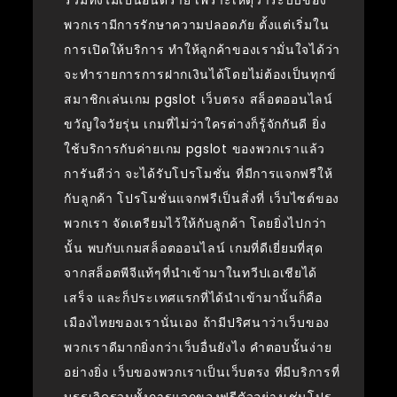
พวกเรามีการรักษาความปลอดภัย ตั้งแต่เริ่มใน
การเปิดให้บริการ ทำให้ลูกค้าของเรามั่นใจได้ว่า
จะทำรายการการฝากเงินได้โดยไม่ต้องเป็นทุกข์
สมาชิกเล่นเกม pgslot เว็บตรง สล็อตออนไลน์
ขวัญใจวัยรุ่น เกมที่ไม่ว่าใครต่างก็รู้จักกันดี ยิ่ง
ใช้บริการกับค่ายเกม pgslot ของพวกเราแล้ว
การันตีว่า จะได้รับโปรโมชั่น ที่มีการแจกฟรีให้
กับลูกค้า โปรโมชั่นแจกฟรีเป็นสิ่งที่ เว็บไซต์ของ
พวกเรา จัดเตรียมไว้ให้กับลูกค้า โดยยิ่งไปกว่า
นั้น พบกับเกมสล็อตออนไลน์ เกมที่ดีเยี่ยมที่สุด
จากสล็อตพีจีแท้ๆที่นำเข้ามาในทวีปเอเชียได้
เสร็จ และก็ประเทศแรกที่ได้นำเข้ามานั้นก็คือ
เมืองไทยของเรานั่นเอง ถ้ามีปริศนาว่าเว็บของ
พวกเราดีมากยิ่งกว่าเว็บอื่นยังไง คำตอบนั้นง่าย
อย่างยิ่ง เว็บของพวกเราเป็นเว็บตรง ที่มีบริการที่
บรรเจิดรวมทั้งการแจกของฟรีตัวอย่างเช่นโปร