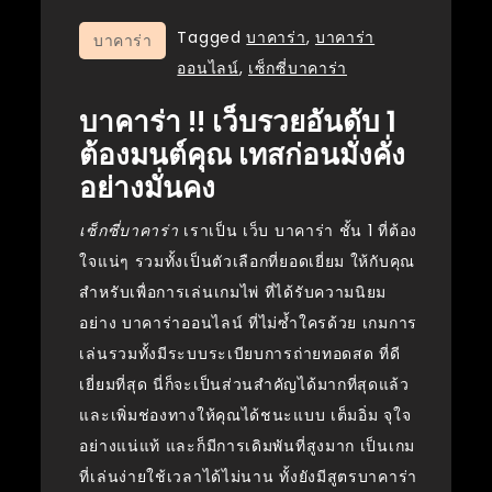
Tagged
บาคาร่า
,
บาคาร่า
บาคาร่า
ออนไลน์
,
เซ็กซี่บาคาร่า
บาคาร่า !! เว็บรวยอันดับ 1
ต้องมนต์คุณ เทสก่อนมั่งคั่ง
อย่างมั่นคง
เซ็กซี่บาคาร่า
เราเป็น เว็บ บาคาร่า ชั้น 1 ที่ต้อง
ใจแน่ๆ รวมทั้งเป็นตัวเลือกที่ยอดเยี่ยม ให้กับคุณ
สำหรับเพื่อการเล่นเกมไพ่ ที่ได้รับความนิยม
อย่าง บาคาร่าออนไลน์ ที่ไม่ซ้ำใครด้วย เกมการ
เล่นรวมทั้งมีระบบระเบียบการถ่ายทอดสด ที่ดี
เยี่ยมที่สุด นี่ก็จะเป็นส่วนสำคัญได้มากที่สุดแล้ว
และเพิ่มช่องทางให้คุณได้ชนะแบบ เต็มอิ่ม จุใจ
อย่างแน่แท้ และก็มีการเดิมพันที่สูงมาก เป็นเกม
ที่เล่นง่ายใช้เวลาได้ไม่นาน ทั้งยังมีสูตรบาคาร่า