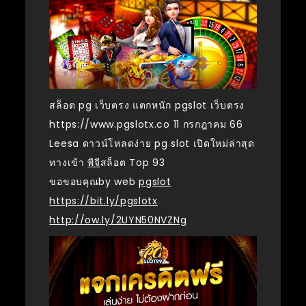
สล็อต pg เว็บตรง แตกหนัก pgslot เว็บตรง
https://www.pgslotx.co 11 กรกฎาคม 66
Leesa ดาวน์โหลดง่าย pg slot เปิดใหม่ล่าสุด
ทางเข้า
พีจี
สล็อต Top 93
ขอขอบคุณby web
pgslot
https://bit.ly/pgslotx
http://ow.ly/2UYN50NVZNg