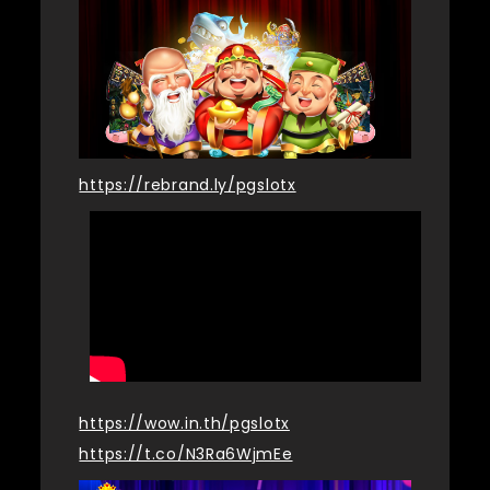
https://rebrand.ly/pgslotx
https://wow.in.th/pgslotx
https://t.co/N3Ra6WjmEe