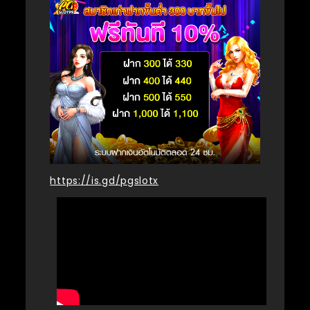
https://is.gd/pgslotx