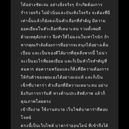
ได้อย่างชัดเจน อย่างยิ่งจริงๆ ถ้าเกิดต้องการ
ร่ำรวยจริง ไม่มั่วนิ่มและบันเทิงใจจริง จะต้องที่นี่
เท่านั้นแล้วก็ยังคงเป็นตัวเลือกที่สำคัญ มีความ
ยอดเยี่ยมในตัวเลือกที่เหมาะสม รวมทั้งพอดี
ด้วยเหตุดังกล่าว จึงทำให้ไม่ฉงนใจเท่าไรนัก ถ้า
หากคุณกำลังต้องการที่อยากจะสนุกได้อย่างเต็ม
เปี่ยม และเป็นของดีได้มากที่สุดสิ่งพวกนี้ ไม่น่า
จะเป็นอะไรที่ยอดเยี่ยม และก็เป็นหัวใจสำคัญที่
สมควร ต่อความพร้อมและก็สิ่งที่มีความต้องการ
ให้กับตัวของคุณเองได้อย่างแน่แท้ และก็เป็น
เซ็กซี่บาคาร่า ตัวเลือกที่มีความเหมาะสม อย่าง
ยิ่งกับการการันตี ทางด้านประสิทธิภาพ แล้วก็
คุณภาพโดยตรง
เข้าถึงง่าย ใช้งานสบาย เว็บไซต์บาคาร่าที่ตอบ
โจทย์
ตรงนี้เป็นเว็บไซต์ บาคาร่าออนไลน์ ที่เข้าถึงได้