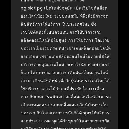
pg slot pg เปิดใหม่ปัจจุบัน เป็นเว็บไซต์สล็อต
ออนไลน์น้องใหม่ ระบบทันสมัย ที่พึ่งพิงมีการจด
ลิขสิทธ์การให้บริการ ในประเทศไทย ซึ่ง
เว็บไซต์แห่งนี้เป็นตัวแทน การให้บริการเกม
สล็อตออนไลน์ที่มีใบสุทธิ การให้บริการ โดยเว็บ
ของเราเป็นเว็บตรง ที่นำเข้าเกมสล็อตออนไลน์ที่
ยอดเยี่ยม เพราะเกมสล็อตออนไลน์ในค่ายนี้มีให้
บริการด้วยคุณภาพไม่มากเท่าไรนัก ทางพวกเรา
ก็เลยได้รวบรวม เกมการ เดิมพันสล็อตออนไลน์
เอามาเขียนลิขสิทธ์ เพื่อวัยรุ่นคนประเทศไทยได้
ใช้บริการ กล่าวได้ว่าคนที่ประทับใจการเสี่ยง
ดวง กับเกมการพนันอย่างสล็อตออนไลน์สามารถ
เข้ามาทดลองเล่นเกมสล็อตออนไลน์กับทางเว็บ
ของเรา กับโลกแห่งการพนันที่ได้ ชูมาให้บริการ
จากต่างประเทศ พูดได้ว่าชูคาสิโนจากลาสเวกัส
มาไว้ภายในเว็บไซต์ของเรา แน่ๆว่าช่วยทำให้