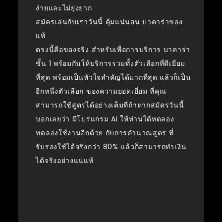
ง่ายและไม่ยุ่งยาก
สมัครเล่นกับเราวันนี้ คุ้มแน่นอน บาคาร่าของ
แท้
ตรงนี้คือของจริง สำหรับเพื่อการบริการ บาคาร่า
ชั้น 1 พร้อมกันให้บริการรวมทั้งตัวเลือกที่ดีเยี่ยม
ที่สุด พร้อมเป็นหัวใจสำคัญได้มากที่สุด แล้วก็เป็น
อีกหนึ่งตัวเลือก ของความยอดเยี่ยม ที่คุณ
สามารถใช้สูตรได้อย่างเต็มที่ถ้าหากสมัครวันนี้
บอกเลยว่า มีโปรแกรม Ai ให้ท่านได้ทดลอง
ทดลองใช้งานอีกด้วย กับการคำนวณสูตร ที่
รับรองใช้ได้จริงกว่า 80% แล้วก็สามารถทำเงิน
ได้จริงอย่างแน่แท้