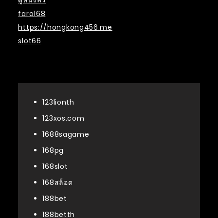
faro168
https://hongkong456.me
slot66
หมวดหมู่
123lionth
123xos.com
1688sagame
168pg
168slot
168สล็อต
188bet
188betth