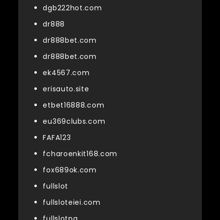
dgb222hot.com
dr888
dr888bet.com
dr888bet.com
ek4567.com
erisauto.site
etbet16888.com
eu369clubs.com
FAFA123
fcharoenkit168.com
fox689ok.com
fullslot
fullsloteiei.com
fullslotpg