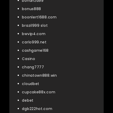
bonanza99
bonus888
boonlert1688.com
brazil999 slot
bwvip4.com
carlo999.net
cashgame168
Casino
chang7777
chinatown888.win
cloudbet
cupcake88x.com
debet
dgb222hot.com