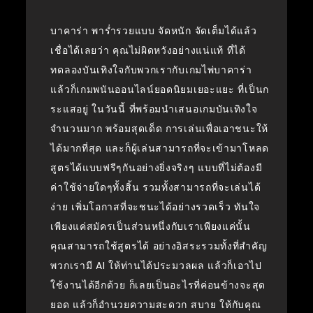
บาคาร่า พาร่ำรวยแบบ จัดหนัก จัดเต็มได้แล้ว
เชื่อได้เลยว่า คุณไม่ผิดหวังอย่างแน่แท้ ที่ได้
ทดลองบันเทิงใจกับพวกเรากับเกมไพ่บาคาร่า
แล้วก็เกมพนันออนไลน์ยอดนิยมเยอะแยะ ที่เป็นก
ระแสอยู่ ในวันนี้ ที่พร้อมนำเสนอเกมบันเทิงใจ
จำนวนมาก พร้อมสุดเด็ด การเล่นเพื่อเอาชนะให้
ได้มากที่สุด และก็ผู้เล่นสามารถที่จะเข้ามาโหลด
สูตรได้แบบฟรีๆกันอย่างยิ่งจริงๆ แบบที่ไม่ต้องมี
ค่าใช้จ่ายใดๆทั้งสิ้น รวมทั้งสามารถที่จะเล่นได้
ง่าย เพิ่มโอกาสที่จะชนะได้อย่างรวดเร็ว ทันใจ
เพียงแค่สมัครเป็นส่วนหนึ่งกับเราเพียงแค่นั้น
คุณสามารถใช้สูตรได้ อย่างอิสระรวมทั้งที่สำคัญ
พวกเรามี AI ให้ท่านได้ประมวลผล แล้วก็เอาไป
ใช้งานได้อีกด้วย ก็เลยเป็นอะไรที่ค่อนข้างจะสุด
ยอด แล้วก็อำนวยความสะดวก สบาย ให้กับคุณ