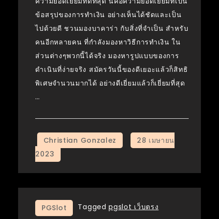
ความยอดเยี่ยมที่ดีที่สุด นี่คือความยอดเยี่ยมที่เป็น
ข้อสรุปของการทำเงิน อย่างเห็นได้ชัดและเป็น
ไปด้วยดี ชวนมองบาคาร่า กับสิ่งที่จำเป็น สำหรับ
คนอีกหลายคน ที่กำลังมองหาวิธีการทำเงิน ใน
ส่วนต่างๆพวกนี้ได้จริง มองหารูปแบบของการ
ดำเนินที่ง่ายจริง สมัครวันนี้ของดีเยอะแล้วก็สิทธิ
พิเศษจำนวนมากได้ อย่างดีเยี่ยมแล้วก็เยี่ยมที่สุด
…
Tagged
pgslot เว็บตรง
PGSlot