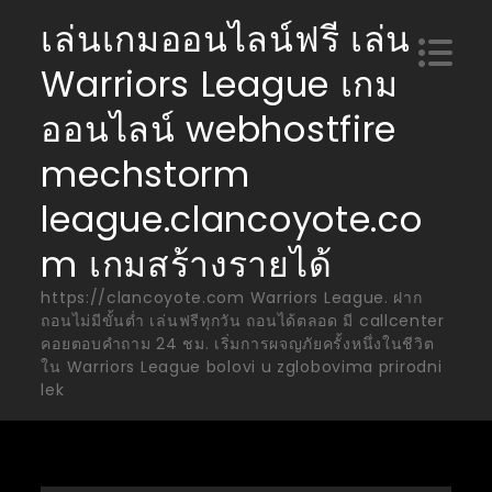
Skip
เล่นเกมออนไลน์ฟรี เล่น
to
Warriors League เกม
content
ออนไลน์ webhostfire
mechstorm
league.clancoyote.co
m เกมสร้างรายได้
https://clancoyote.com Warriors League. ฝาก
ถอนไม่มีขั้นต่ำ เล่นฟรีทุกวัน ถอนได้ตลอด มี callcenter
คอยตอบคำถาม 24 ชม. เริ่มการผจญภัยครั้งหนึ่งในชีวิต
ใน Warriors League bolovi u zglobovima prirodni
lek