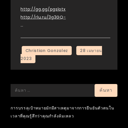
http://gg.gg/pgslotx
http://rlu.ru/3g3GQ-
…
ค้นหา
สำหรับ:
การบรรลุเป้าหมายมักมีสาเหตุมาจากการยืนยันตัวตนใน
เวลาที่คุณรู้สึกว่าคุณกำลังล้มเหลว