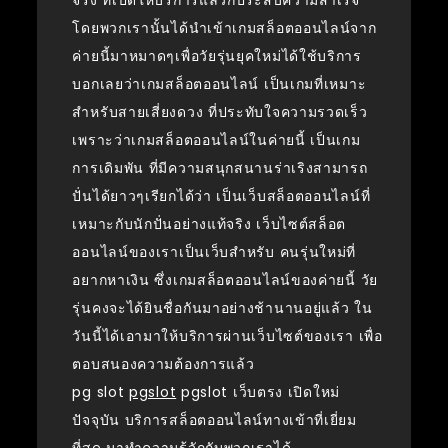
โดยพวกเรานั้นได้นำเข้าเกมสล็อตออนไลน์จาก
ค่ายนี้มาหมาดๆเพื่อวัยรุ่นยุคใหม่ได้ใช้บริการ
บอกเลยว่าเกมสล็อตออนไลน์ เป็นเกมที่เหมาะ
สำหรับสายเสี่ยงดวง ที่ประทับใจความรวดเร็ว
เพราะว่าเกมสล็อตออนไลน์ในค่ายนี้ เป็นเกม
การเดิมพัน ที่มีความสนุกสนานร่าเริงสามารถ
ปั่นได้ยาวๆเรียกได้ว่า เป็นเว็บสล็อตออนไลน์ที่
เหมาะกับนักปั่นอย่างแท้จริง เว็บไซต์สล็อต
ออนไลน์ของเราเป็นเว็บสำหรับ คนรุ่นใหม่ที่
อยากหาเงิน ซึ่งเกมสล็อตออนไลน์ของค่ายนี้ วัย
รุ่นคงจะได้ยินชื่อกันมาอย่างช้านานอยู่แล้ว ใน
วันนี้ได้เอามาให้บริการผ่านเว็บไซต์ของเรา เพื่อ
ตอบสนองความต้องการแล้ว
pg slot
pgslot
pgslot เว็บตรง เปิดใหม่
ปัจจุบัน บริการสล็อตออนไลน์ทางเข้าที่เยี่ยม
ที่สุด มาทำความรู้จักกับพวกเราได้