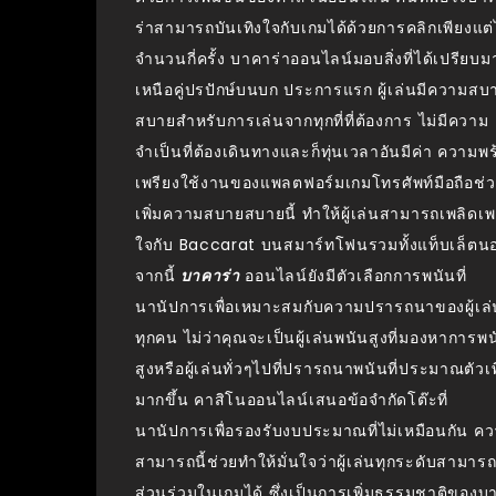
ร่าสามารถบันเทิงใจกับเกมได้ด้วยการคลิกเพียงแต่
จำนวนกี่ครั้ง บาคาร่าออนไลน์มอบสิ่งที่ได้เปรียบม
เหนือคู่ปรปักษ์บนบก ประการแรก ผู้เล่นมีความสบ
สบายสำหรับการเล่นจากทุกที่ที่ต้องการ ไม่มีความ
จำเป็นที่ต้องเดินทางและก็ทุ่นเวลาอันมีค่า ความพ
เพรียงใช้งานของแพลตฟอร์มเกมโทรศัพท์มือถือช่
เพิ่มความสบายสบายนี้ ทำให้ผู้เล่นสามารถเพลิดเพ
ใจกับ Baccarat บนสมาร์ทโฟนรวมทั้งแท็บเล็ตน
จากนี้
บาคาร่า
ออนไลน์ยังมีตัวเลือกการพนันที่
นานัปการเพื่อเหมาะสมกับความปรารถนาของผู้เล่
ทุกคน ไม่ว่าคุณจะเป็นผู้เล่นพนันสูงที่มองหาการพ
สูงหรือผู้เล่นทั่วๆไปที่ปรารถนาพนันที่ประมาณตัวเพ
มากขึ้น คาสิโนออนไลน์เสนอข้อจำกัดโต๊ะที่
นานัปการเพื่อรองรับงบประมาณที่ไม่เหมือนกัน ค
สามารถนี้ช่วยทำให้มั่นใจว่าผู้เล่นทุกระดับสามารถ
ส่วนร่วมในเกมได้ ซึ่งเป็นการเพิ่มธรรมชาติของบ