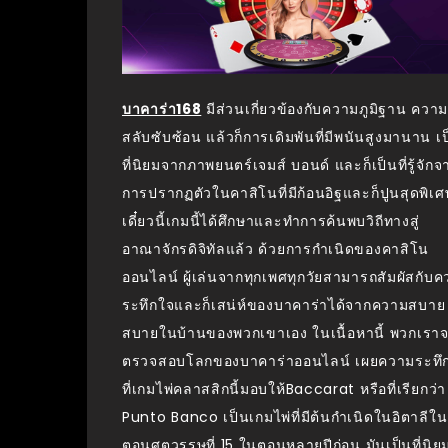
บาคาร่า168
มีส่วนเกี่ยวข้องกับความภูมิฐาน ความ
สลับซับซ้อน แล้วก็การเดิมพันที่มีพนันสูงมานาน เ
ที่นิยมจากภาพยนตร์เจมส์ บอนด์ และก็เป็นที่รู้จักจ
การปรากฏตัวในคาสิโนที่มีก้อนอิฐและก็ปูนสุดพิเศ
เดี๋ยวนี้เกมนี้ได้ศึกษาและทำการค้นพบวิถีทางสู่
อาณาจักรดิจิทัลแล้ว ด้วยการกำเนิดของคาสิโน
ออนไลน์ ผู้เล่นจากทุกเพศทุกวัยสามารถสัมผัสกับ
ระทึกใจและก็เสน่ห์ของบาคาร่าได้จากความสบาย
สบายในบ้านของพวกเขาเอง ในเนื้อหานี้ พวกเรา
ตรวจสอบโลกของบาคาร่าออนไลน์ เผยความระทึ
ที่เกมไพ่คลาสสิกนี้มอบให้Baccarat หรือที่เรียกว่า
Punto Banco เป็นเกมไพ่ที่มีต้นกำเนิดในอิตาลีใน
ตอนศตวรรษที่ 15 ในตอนหลายปีก่อน มันเป็นที่นิยมท