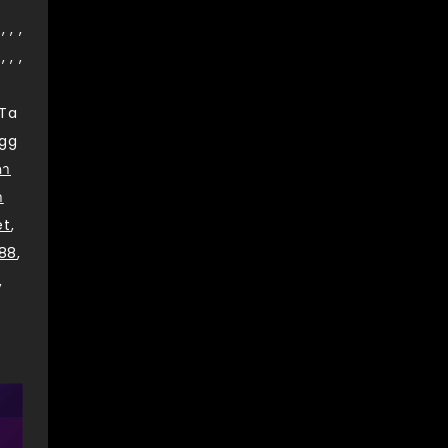
,
,
,
,
,
,
,
,
Ta
gg
คา
า
et
,
688
,
,