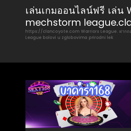
Skip
เล่นเกมออนไลน์ฟรี เล่น
to
mechstorm league.cla
content
https://clancoyote.com Warriors League. ฝากถอนไม่
League bolovi u zglobovima prirodni lek