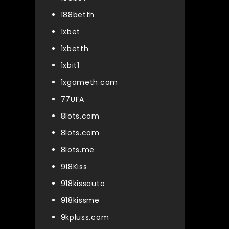
188betth
1xbet
1xbetth
1xbit1
1xgameth.com
77UFA
8lots.com
8lots.com
8lots.me
918Kiss
918kissauto
918kissme
9kpluss.com