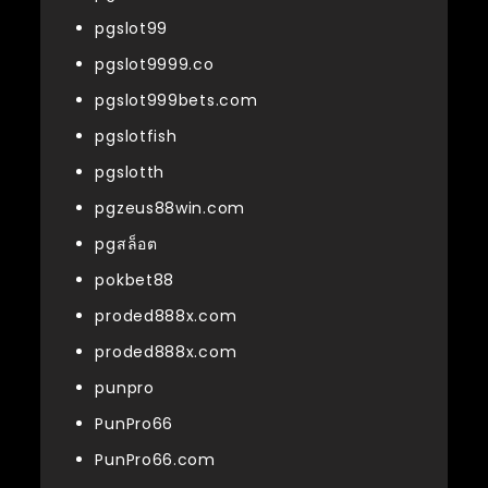
pgslot99
pgslot9999.co
pgslot999bets.com
pgslotfish
pgslotth
pgzeus88win.com
pgสล็อต
pokbet88
proded888x.com
proded888x.com
punpro
PunPro66
PunPro66.com