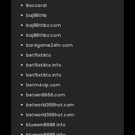
Baccarat
baj88thb
baj88thbz.com
baj88thbz.com
bar4game24hr.com
betflixtikto
betflixtikto.info
betflixtikto.info
betm4vip.com
betwin6666.com
betworld369hot.com
betworld369hot.com
bluewin8888.info
bluewin8888.info