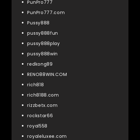
PunPro777
PunPro777.com
Pussy888
pussy888fun
pussy888play
pussy888win
redkong89
RENO88WIN.COM
rich818
rich8188.com
rizzbetx.com
rockstar66
royal558
royaleluxee.com