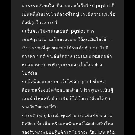
ค่าธรรมเนียมใดๆก็ตามและก็เว็บไซต์ pgslot ก็
เป็นหนึ่งในเว็บไซต์ตรงที่ใหญ่และมีความน่าเชื่อ
ถือที่สุดในวงการนี้
• เว็บตรงไม่ผ่านเอเย่นต์:
pgslot
การ
เล่นPgslotผ่านเว็บตรงจะก่อให้คุณมั่นใจได้ว่า
เงินรางวัลที่คุณชนะจะได้รับเต็มจำนวน ไม่มี
การหักเปอร์เซ็นต์หรือค่าธรรมเนียมเพิ่มเติมอีก
ทุกแนวทางการทำธุรกรรมจะเป็นไปอย่าง
โปร่งใส
• แจ็คพ็อตแตกง่าย: เว็บไซต์ pgslot ขึ้นชื่อ
ลือนามเรื่องแจ็คพ็อตแตกง่าย ไม่ว่าคุณจะเป็นผู้
เล่นมือใหม่หรือมืออาชีพ ก็ได้โอกาสที่จะได้รับ
รางวัลใหญ่ทุกวี่วัน
• รองรับทุกอุปกรณ์: คุณสามารถเล่นสล็อตผ่าน
มือถือ แท็บเล็ต หรือคอมพิวเตอร์ได้อย่างลื่นไหล
รองรับทุกระบบปฏิบัติการ ไม่ว่าจะเป็น iOS หรือ