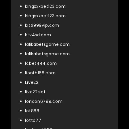
kingxxxbet123.com
kingxxxbet123.com
kitti999vip.com
ktv4sd.com
lalikabetsgame.com
lalikabetsgame.com
lcbet444.com
lionth168.com
Live22
live22slot
london6789.com
lot888
lotto77