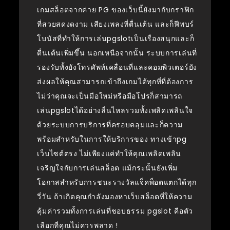
เกมสล็อตจากค่าย PG ของเว็บนี้ยังมากับกราฟิก
ที่สวยสดงดงาม เสียงเพลงที่ตื่นเต้น และก็ฟีพบร์
โบนัสที่ทำให้การเล่นpgslotเป็นเรื่องสนุกและก็
ตื่นเต้นเพิ่มขึ้น นอกเหนือจากนั้น ระบบการเล่นที่
รองรับทั้งยังโทรศัพท์เคลื่อนที่และคอมพิวเตอร์ยัง
ส่งผลให้คุณสามารถเข้าถึงเกมได้ทุกที่ที่ต้องการ
ไม่ว่าคุณจะเป็นมือใหม่หรือมือโปรก็สามารถ
เล่นpgslotได้อย่างลื่นไหลรวมทั้งเพลิดเพลินใจ
ด้วยระบบการบริการที่ครอบคลุมและก็ความ
พร้อมสำหรับในการให้บริการของ ทางเข้าpg
เว็บไซต์ตรง ไม่เพียงแค่ทำให้คุณเพลิดเพลิน
เจริญใจกับการเล่นสล็อต แม้กระนั้นยังเพิ่ม
โอกาสสำหรับการชนะรางวัลแจ็คพ็อตแตกได้ทุก
วี่วัน ถ้าเกิดคุณกำลังมองหาเว็บสล็อตที่ให้ความ
คุ้มค่ารวมทั้งการเล่นที่ชอบธรรม pgslot คือตัว
เลือกที่คุณไม่ควรพลาด !