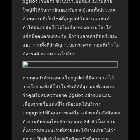
pgslot เว็บตรง ซึ่งนับว่าเป็นหนึ่งในเว็บค่าย
ใหญ่ที่ได้รับการยินยอมรับจากผู้เล่นทั้งประเทศ
ด้วยความที่เว็บไซต์นี้pgslotไม่ผ่านเอเย่นต์
ทำให้มั่นอกมั่นใจได้ในเรื่องของความโล่งใส
แจ็คพ็อตแตกแต่ละวัน มีการแจกเครดิตฟรีเยอะ
แยะ รวมทั้งที่สำคัญ ระบบการฝาก-ถอนที่เร็ว ไม่
ต้องรอคิวนานราวเว็บอื่นๆ
หากคุณกำลังมองหาเว็บpgslotที่มีความน่าไว้
วางใจรวมทั้งมีโปรโมชั่นที่ดีที่สุด ผมชี้แนะเลย
ว่าคุณไม่สมควรพลาด pgslot อย่างแน่นอน
เนื่องจากเว็บแห่งนี้ไม่เพียงแค่ให้บริการ
เกมpgslotที่มีคุณภาพแค่นั้น แม้กระนั้นยังมีคณะ
ทำงานที่พร้อมให้บริการตลอด 24 ชั่วโมง รวม
ทั้งการออกแบบเว็บที่สวยและใช้งานง่าย ไม่ว่า
คุณจะเป็นผู้เล่นใหม่หรือมืออาชีพก็สามารถ