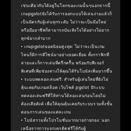
เช่นเดียวกับได้อยู่ในโลกของเกมนั้นๆนอกจากนี้
เกมpgslotยังได้รับการออกแบบให้เล่นง่ายแล้วก็
เป็นมิตรกับผู้เล่นทุกระดับ ไม่ว่าจะเป็นมือใหม่
หรือมืออาชีพก็สามารถบันเทิงใจได้อย่างไม่ยาก
ทุกข์ยากลำบาก
• เกมpgslotยอดนิยมสูงสุด: ไม่ว่าจะเป็นเกม
ไหนก็มีการดีไซน์มาอย่างยอดเยี่ยม ทั้งกราฟิกที่
สวยและก็การเล่นที่ครึกครื้น พร้อมกับฟีเจอร์
พิเศษที่เพิ่มช่องทางให้คุณได้รับโบนัสเพิ่มมากขึ้น
• ระบบทดลองเล่นฟรี: สำหรับผู้เล่นใหม่ที่ยังไม่
คุ้นเคยกับเกมสล็อต เว็บไซต์ pgslot มีระบบ
ทดลองเล่นฟรีที่ให้ท่านได้ลองเล่นก่อนโดยไม่
ต้องเสียตังค์ เพื่อให้คุณคุ้นเคยกับระบบรวมทั้งขั้น
ตอนการเล่นของแต่ละเกม
• โบนัสรวมทั้งโปรโมชั่นมากมายก่ายกอง: นอก
เหนือจากการแจกเครดิตฟรีให้กับผู้