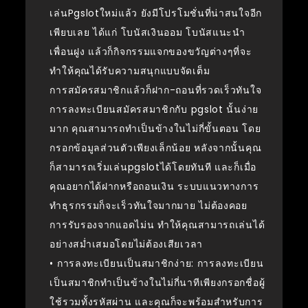
เล่นPgslotใหม่แล้ว ยังมีโปรโมชั่นที่น่าสนใจอีก
เพียบเลย ได้แก่ โบนัสเงินออม โบนัสแนะนำ
เพื่อนฝูง แล้วก็กิจกรรมแจกของขวัญต่างๆที่จะ
ทำให้คุณได้รับความสนุกแบบจัดเต็ม
การสมัครสมาชิกแล้วก็ฝาก-ถอนที่รวดเร็วทันใจ
การลงทะเบียนสมัครสมาชิกกับ pgslot นั้นง่าย
มาก คุณสามารถทำเป็นข้างในไม่กี่ขั้นตอน โดย
กรอกข้อมูลส่วนตัวเพียงเล็กน้อย หลังจากนั้นคุณ
ก็สามารถเริ่มเล่นpgslotได้โดยทันที และก็เมื่อ
คุณอยากได้ฝากหรือถอนเงิน ระบบแนวทางการ
ทำธุรกรรมก็จะเร็วทันใจมากมาย ไม่ต้องคอย
การรับรองจากแอดไม่น ทำให้คุณสามารถเล่นได้
อย่างสม่ำเสมอโดยไม่ต้องเสียเวลา
• การลงทะเบียนเป็นสมาชิกง่าย: การลงทะเบียน
เป็นสมาชิกทำเป็นข้างในไม่กี่นาทีเพียงกรอกชื่อผู้
ใช้รวมทั้งรหัสผ่าน และคุณก็จะพร้อมสำหรับการ