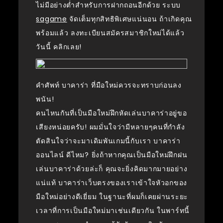
ไม่มีอย่างต่ำสำหรับการฝากถอนอีกด้วย ระบบ
sagame
จัดเต็มทุกสิทธิพิเศษแน่นอน ถ้าเกิดคุณ
พร้อมแล้ว ลงทะเบียนสมัครสมาชิกใหม่ได้แล้ว
วันนี้ คลิกเลย!
คำศัพท์ บาคาร่า ที่มือใหม่ควรจะทราบก่อนลง
พนัน!
คนไหนกันที่เป็นมือใหม่ฝึกหัดเล่นบาคาร่าอยู่ขอ
เสียงหน่อยครับ! ผมมั่นใจว่ามีหลายๆคนที่กำลัง
ตัดสินใจว่าจะมาเดิมพันเกมนี้กับเรา บาคาร่า
ออนไลน์ ดีไหม? ยิ่งถ้าหากคุณเป็นมือใหม่ฝึกฝน
เล่นบาคาร่าด้วยล่ะก็ คุณจะยิ่งคิดมากมายอย่าง
แน่แท้ บาคาร่าเว็บตรงของเราเข้าใจหัวอกของ
มือใหม่อย่างดีเยี่ยม ในฐานะที่ผมก็เคยผ่านระยะ
เวลาที่การเป็นมือใหม่มาเช่นเดียวกัน ในพาร์ทนี้