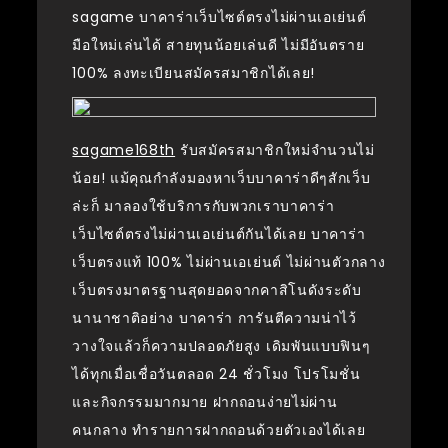
sagame บาคาร่าเว็บไซต์ตรงไม่ผ่านเอเย่นต์
มือใหม่เล่นได้ สายทุนน้อยเล่นดี ไม่มีอันตราย
100% ลงทะเบียนสมัครสมาชิกได้เลย!
sagame168th
รับสมัครสมาชิกใหม่จำนวนไม่
น้อย! แม้คุณกำลังมองหาเว็บบาคาร่าดีๆสักเว็บ
ล่ะก็ มาลองใช้บริการกับพวกเราบาคาร่า
เว็บไซต์ตรงไม่ผ่านเอเย่นต์กันได้เลย บาคาร่า
เว็บตรงแท้ 100% ไม่ผ่านเอเย่นต์ ไม่ผ่านตัวกลาง
เว็บตรงมาตรฐานสุดยอดจากคาสิโนดังระดับ
นานาชาติอย่าง บาคาร่า การันตีความน่าไว้
วางใจแล้วก็ความปลอดภัยสูง เดิมพันแบบฟินๆ
ได้ทุกเมื่อเชื่อวันตลอด 24 ชั่วโมง โปรโมชั่น
และกิจกรรมมากมาย ฝากถอนง่ายไม่ผ่าน
คนกลาง ทำรายการฝากถอนด้วยตัวเองได้เลย