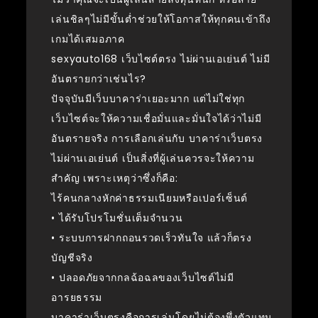
เล่นชิลๆไม่มีขั้นต่ำช่วยให้โอกาสให้ทุกคนเข้าถึง
เกมได้เสมอภาค
sexyauto168 เว็บไซต์ตรง ไม่ผ่านเอเย่นต์ ไม่มี
อันตรายกว่าเช่นไร?
ปัจจุบันมีเว็บบาคาร่าเยอะมาก แต่ไม่ใช่ทุก
เว็บไซต์จะให้ความเชื่อมั่นและมั่นใจได้ว่าไม่มี
อันตรายจริง การเลือกเล่นกับ บาคาร่าเว็บตรง
ไม่ผ่านเอเย่นต์ เป็นสิ่งที่ผู้เล่นควรจะให้ความ
สำคัญ เพราะเหตุว่าซึ่งก็คือ:
ไร้คนกลางหักค่าธรรมเนียมหรือเปอร์เซ็นต์
• ได้รับโปรโมชั่นเต็มจำนวน
• ระบบการฝากถอนรวดเร็วทันใจ แล้วก็ตรง
บัญชีจริง
• ปลอดภัยจากกลฉ้อฉลของเว็บไซต์ไม่มี
อารยธรรม
บาคาร่าเว็บตรงคือการเล่นโดยไม่ต้องพึ่งตัวแทน