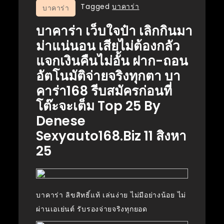
Tagged
บาคาร่า
บาคาร่า
บาคาร่า เว็บใจป๋า เลิกกินมา
ม่าแน่นอน เสียไม่ต้องกลัว
แจกเงินคืนไม่อั้น ฝาก-ถอน
อัตโนมัติจ่ายจริงทุกตา บา
คาร่า168 รีบสมัครก่อนที่
โต๊ะจะเต็ม Top 25 By
Denese
Sexyauto168.biz 11 สิงหา
25
บาคาร่า ลิขสิทธิ์แท้ เล่นง่าย ไม่มีอย่างน้อย ไม่
ผ่านเอเย่นต์ รับรองจ่ายจริงทุกยอด