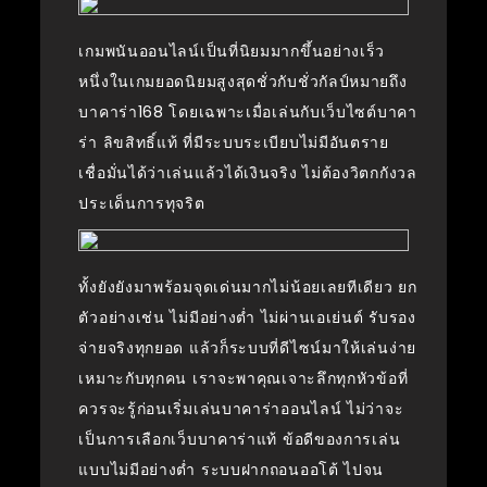
เกมพนันออนไลน์เป็นที่นิยมมากขึ้นอย่างเร็ว
หนึ่งในเกมยอดนิยมสูงสุดชั่วกับชั่วกัลป์หมายถึง
บาคาร่า168 โดยเฉพาะเมื่อเล่นกับเว็บไซต์บาคา
ร่า ลิขสิทธิ์แท้ ที่มีระบบระเบียบไม่มีอันตราย
เชื่อมั่นได้ว่าเล่นแล้วได้เงินจริง ไม่ต้องวิตกกังวล
ประเด็นการทุจริต
ทั้งยังยังมาพร้อมจุดเด่นมากไม่น้อยเลยทีเดียว ยก
ตัวอย่างเช่น ไม่มีอย่างต่ำ ไม่ผ่านเอเย่นต์ รับรอง
จ่ายจริงทุกยอด แล้วก็ระบบที่ดีไซน์มาให้เล่นง่าย
เหมาะกับทุกคน เราจะพาคุณเจาะลึกทุกหัวข้อที่
ควรจะรู้ก่อนเริ่มเล่นบาคาร่าออนไลน์ ไม่ว่าจะ
เป็นการเลือกเว็บบาคาร่าแท้ ข้อดีของการเล่น
แบบไม่มีอย่างต่ำ ระบบฝากถอนออโต้ ไปจน