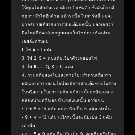
ให้คุณไม่สับสนเวลามีการจั่วเพิ่มอีก ซึ่งมันก็จะมี
กฎการจั่วไพ่อีกด้วย แม้กระนั้นในพาร์ทนี้ ผมจะ
มาอธิบายเกี่ยวกับการนับแต้มแค่นั้น บอกเลยว่า
มือใหม่ที่หัดเล่นsagameเว็บไซต์ตรงต้องอ่าน
เลยล่ะครับผม
1. ไพ่ A = 1 แต้ม
3. ไพ่ 2-9 = นับแต้มเรียกตัวเลขบนไพ่
3. ไพ่ 10, J, Q, K = 0 แต้ม
4. รวมแต้มสองใบและสามใบ: สำหรับเพื่อการ
พนันบาคาร่าออนไลน์จะมีการนำแต้มของไพ่สอง
ใบหรือสามใบมารวมกัน แม้กระนั้นจะนับเฉพาะ
หลักหน่วยหรือเลขข้างหลังแค่นั้น อาทิเช่น
• 7 + 8 = 15 แต้ม แต่จะนับเป็น 5 แต้มเท่านั้น
• 9 + 4 = 13 แต้ม แม้กระนั้นจะนับเป็น 3 แต้ม
เท่านั้น
• 4 + 5 = 9 แต้ม ก็จะนับเป็น 9 เต็มเต็มหรือป๊อก