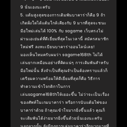
9 นั่นเองนะครับ
5. แต้มสูงสุดของการเดิมพันบาคาร่าก็คือ 9 ถ้า
เกิดฝั่งใดได้แต้มใกล้เคียงกับ 9 มากที่สุดจะชนะ
มือใหม่เล่นได้ 100% กับ sagame เว็บตรงไม่
ผ่านเอเย่นต์ที่ดีเยี่ยมที่สุดในเวลานี้ สมัครสมาชิก
ใหม่ฟรี ลงทะเบียนบาคาร่าออนไลน์เลย!
มองเห็นไหมครับผมว่า sagame168th ไม่ได้
เล่นยากเหมือนอย่างที่คิดแน่ๆ การเดิมพันสำหรับ
มือใหม่นั้น สิ่งจำเป็นที่คุณจำเป็นต้องทราบแล้วก็
เตรียมความพร้อมให้ดีเยี่ยมที่สุดก็คือ วิธีการ
ทำความเข้าใจกติกาในการ
เล่นsagame168thให้เยอะขึ้น ไม่ว่าจะเป็นเรื่อง
ของศัพท์ในเกมบาคาร่า หรือการนับแต้มไพ่ของ
บาคาร่าด้วย ถ้าคุณเข้าใจมากยิ่งขึ้นแล้ว คุณก็
จะเดิมพันได้ง่ายมากยิ่งขึ้นด้วยนั่นเองนะครับ
นอกจากนั้น ยังมีกฎการเล่นบาคาร่าอีกมากมายที่