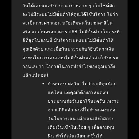
กันได้เลยนะครับ! บาคาร่าหลาย ๆ เว็บไซต์มัก
จะไม่มีระบบไม่มีขั้นต่ำให้คุณได้ใช้บริการ ไม่ว่า
จะเป็นการฝากถอน หรือเดิมพันในเกมคาสิโน
จริง แต่เว็บตรงบาคาร่า168 ไม่มีขั้นต่ำ เว็บตรงที่
ดีที่สุดในตอนนี้ มีบริการเบทแบบไม่มีขั้นต่ำให้
คุณอีกด้วย และเมื่อมันมารวมกับวิธีบริหารเงิน
ลงทุนในการเล่นแบบไม่มีขั้นต่ำแล้วล่ะก็ รับประ
กอนเลยว่า โอกาสในการทำกำไรของคุณมาถึง
แล้วแน่นอน!
กำหนดงบต่อวัน: ไม่ว่าจะมีทุนน้อย
แค่ไหน แต่คุณก็ต้องกำหนดงบ
ประมาณต่อวันเอาไว้นะครับ เพราะ
จากสถิติแล้ว คนที่ไม่กำหนดงบต่อ
วันในการเล่น เมื่อเล่นเสียก็มักจะ
เติมเงินเข้าไปเรื่อย ๆ เพื่อตามทุน
คืน ทำให้เล่นเสียมากขึ้นได้