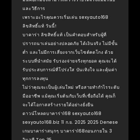
และวิธีการ
เพราะอะไรคุณควรเริ่มเล่น sexyauto168
ลิขสิทธิ์แท้ วันนี้!
บาคาร่า ลิขสิทธิ์แท้ เป็นคำตอบสำหรับผู้ที่
ปรารถนาเล่นอย่างปลอดภัย ได้เงินจริง ไม่มีขั้น
ต่ำ และไม่มีการเสี่ยงจากเว็บไซต์คดโกง ด้วย
ระบบที่นำสมัย รับรองจ่ายจริงทุกยอด คุณจะได้
รับประสบการณ์ที่โปร่งใส บันเทิงใจ และคุ้มค่า
ทุกการลงทุน
ไม่ว่าคุณจะเป็นผู้เล่นใหม่ หรือสายทำกำไรระดับ
มืออาชีพ แม้คุณเริ่มต้นกับเว็บที่เชื่อถือได้ คุณก็
จะได้โอกาสสร้างรายได้อย่างยั่งยืน
ดาวน์โหลดบาคาร่า168 sexyauto168
sexyauto168.biz 11 ก.ย. 2025 2025 Denese
เกมบาคาร่าสนุกๆ บาคาร่า168ถอนภายใน 3
วินาที Top 35