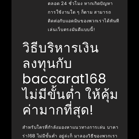
ตลอด 24 ชั่วโมง หากเกิดปัญหา
การใช้งานใด ๆ ก็ตาม สามารถ
ติดต่อกับแอดมินของพวกเราได้ทันที
เล่นเว็บตรงมันดีแบบนี้!
วิธีบริหารเงิน
ลงทุนกับ
baccarat168
ไม่มีขั้นต่ำ ให้คุ้ม
ค่ามากที่สุด!
สำหรับใครที่กำลังมองหาแนวทางการเล่น บาคา
ร่า168 ไม่มีขั้นต่ำ อยู่ล่ะก็ มาลองวิธีของพวกเรา