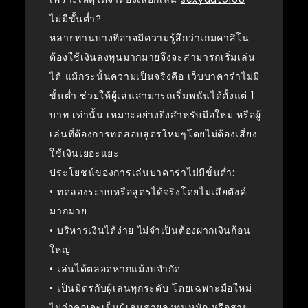
ไม่มีขั้นต่ำ?
หลายท่านบางทีอาจมีความรู้สึกว่าเกมคาสิโน
ต้องใช้เงินลงทุนมากมายจึงจะสามารถเริ่มเล่น
ได้ แม้กระนั้นความเป็นจริงคือ เว็บบาคาร่าไม่มี
ขั้นต่ำ ช่วยให้ผู้เล่นสามารถเริ่มพนันได้ตั้งแต่ 1
บาท เท่านั้น เหมาะอย่างยิ่งสำหรับมือใหม่ หรือผู้
เล่นที่ต้องการทดสอบสูตรใหม่ๆโดยไม่ต้องเสี่ยง
ใช้เงินเยอะแยะ
ประโยชน์ของการเล่นบาคาร่าไม่มีขั้นต่ำ:
• ทดลองระบบหรือสูตรได้จริงโดยไม่เสียตังค์
มากมาย
• บริหารเงินได้ง่าย ไม่จำเป็นต้องฝากเงินก้อน
ใหญ่
• เล่นได้ตลอดหากแม้งบจำกัด
• เป็นมิตรกับผู้เล่นทุกระดับ โดยเฉพาะมือใหม่
ไม่ว่าคุณจะเป็นผู้เล่นสายลงทุนหนัก หรือสาย