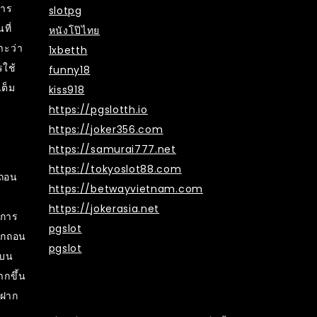
การ
slotpg
ที่
หนังโป๊ไทย
าะว่า
1xbetth
รใช้
funny18
เต็ม
kiss918
https://pgslotth.io
https://joker356.com
https://samurai777.net
https://tokyoslot88.com
กถอน
https://betwayvietnam.com
https://jokerasia.net
ยการ
pgslot
ฝากถอน
pgslot
มบน
ากขึ้น
รฝาก