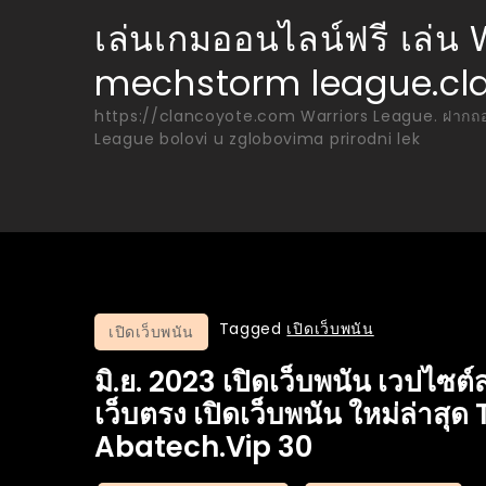
Skip
เล่นเกมออนไลน์ฟรี เล่น
to
mechstorm league.cla
content
https://clancoyote.com Warriors League. ฝากถอนไม่
League bolovi u zglobovima prirodni lek
Tagged
เปิดเว็บพนัน
เปิดเว็บพนัน
มิ.ย. 2023 เปิดเว็บพนัน เวปไซต
เว็บตรง เปิดเว็บพนัน ใหม่ล่าสุ
Abatech.vip 30