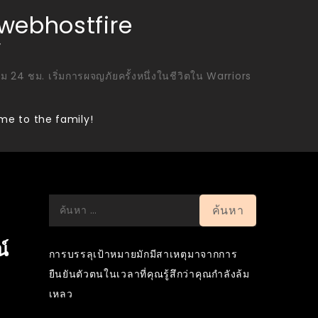
 webhostfire
้
24 ชม. เริ่มการผจญภัยครั้งหนึ่งในชีวิตใน Warriors
e to the family!
ค้นหา
สำหรับ:
น์
การบรรลุเป้าหมายมักมีสาเหตุมาจากการ
ยืนยันตัวตนในเวลาที่คุณรู้สึกว่าคุณกำลังล้ม
เหลว