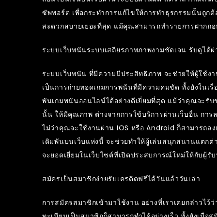
ซัพพอร์ต เพื่อกระทำการแก้ไขให้การทำธุรกรรมนั้นถูก
สะดวกสบายเยอะที่สุด แม้คุณสามารถทำรายการฝากถอน
ระบบเว็บพนันระบบเสถียรภาพภาพงามชัดเจน รับดูได้ผ่า
ระบบเว็บพนัน ที่มีความมีประสิทธิภาพ จะช่วยให้ผู้ใช้งาน
เป็นการถ่ายทอดเกมการพนันที่มีความคมชัด ทั้งยังในเ
พันเกมพนันออนไลน์ได้อย่างดีเยี่ยมที่สุด แม้ว่าคุณจ
นั้น ให้มีคุณภาพ ต่างจากการใช้บริการผ่านเว็บอื่น 
ไม่ว่าคุณจะใช้งานผ่าน IOS หรือ Android ก็สามารถลงเ
เดิมพันบนเว็บแห่งนี้ จะช่วยทำให้ผู้เล่นสนุกสนานแตกต่
จะยอดเยี่ยมในเว็บไซต์ที่เปิดประสบการณ์ใหม่ให้กับผู้รั
สมัครเป็นสมาชิกง่ายรับเครดิตฟรีได้วันแล้ววันเล่า
การสมัครสมาชิกเข้ามาใช้งาน อย่างที่เราเคยกล่าวไว้ว่าเ
ทะเบียนเป็นสมาชิกก็สามารถทำได้อย่างเร็ว ทั้งยังเมื่อ