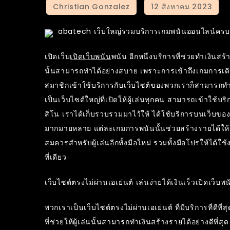
abatech เว็บใหญ่รวมบริการเกมพนันออนไลน์ครบ
เปิดเว็บ
เปิดเว็บพนัน
พนัน อีกหนึ่งบริการที่ช่วยทำเงินส
นั้นสามารถทำได้อย่างสบาย เพราะการเข้าถึงเกมการเดิมพั
สมาชิกเข้าใช้บริการกับเว็บไซต์ของพวกเราก็สามารถทำเ
เป็นเว็บไซต์ใหญ่ที่เปิดให้ผู้เล่นทุกคน สามารถเข้าใช้
สิโน เราได้เก็บรวบรวมมาไว้ให้ ได้ใช้บริการบนเว็บของเรา
มากมายหลาย แต่ละเกมการพนันนั้นช่วยสร้างรายได้ให้กับ
สมควรสำหรับผู้เล่นอีกทั้งมือใหม่ รวมทั้งมือโปรให้ได้
ที่เดียว
เว็บไซต์ตรงไม่ผ่านเอเย่นต์ เล่นง่ายได้เงินเร็วเปิดเว็บพน
พวกเราเป็นเว็บไซต์ตรงไม่ผ่านเอเย่นต์ ที่มีบริการที่ดีที
ที่ช่วยให้ผู้เล่นนั้นสามารถทำเงินสร้างรายได้อย่างดีที่ส