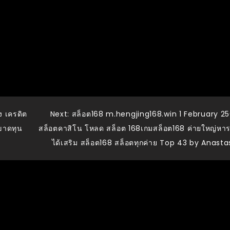
ง เครดิต
Next:
สล็อต168 m.hengjing168.win 1 February 2
ีขาดทุน
สล็อตคาสิโน โหลด สล็อต 168เกมสล็อต168 ค่ายใหญ่หา
ได้เสริม สล็อต168 สล็อตทุกค่าย Top 43 by Anasta