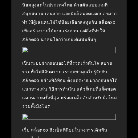
นิยมสูงสุดในประเทศไทย ด้วยต้นแบบเกมที่
สนุกสนาน เล่นง่าย และมีแจ็คพอตแตกบ่อยมาก
ทำให้ผู้เล่นคนไม่ใช่น้อยเลือกลงทุนกับ สล็อตxo
เพื่อสร้างรายได้แบบเร่งด่วน แต่สิ่งที่ทำให้
สล็อตxo น่าสนใจกว่าเกมเดิมพันอื่นๆ
เป็นระบบฝากถอนออโต้ที่รวดเร็วทันใจ สบาย
รวมทั้งไม่มีอันตราย เราจะพาคุณไปรู้จักกับ
สล็อตxo อย่างพิถีพิถัน ตั้งแต่ระบบฝากถอนออโต้
แนวทางเล่น วิธีการทำเงิน แล้วก็เกมที่แจ็คพอต
แตกหลายครั้งที่สุด พร้อมเคล็ดลับสำหรับมือใหม่
รวมทั้งมือโปร
เว็บ สล็อตxo ถึงเป็นที่นิยมในวงการเดิมพัน