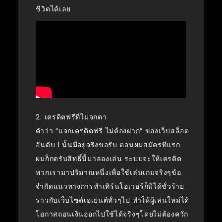
ชีวิตได้เลย
2. เครดิตฟรีที่ไม่จกตา
คำว่า “แจกเครดิตฟรี ไม่ต้องฝาก” ของเว็บสล็อต
อันดับ 1 นั้นมีอยู่จริงขอรับ ตอนผมสมัครทีแรก
ผมก็กดรับสิทธิ์นี้มาลองเล่น ระบบจะให้เครดิต
พวกเรามาปริมาณหนึ่งเพื่อใช้เล่นเกมจริงๆข้อ
จำกัดแนวทางการทำเทิร์นโอเวอร์ก็มิได้ชั่วร้าย
ราวกับเว็บไซต์เอเย่นต์ทั่วๆไป ทำให้ผู้เล่นใหม่ได้
โอกาสถอนเงินออกไปใช้ได้จริงๆโดยไม่ต้องควัก