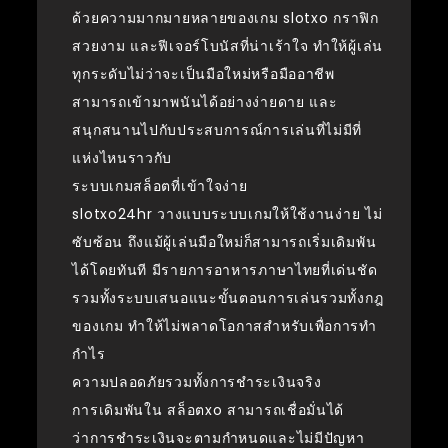
ด้วยความมากมายหลายของเกม slotxo กราฟิก
สวยงาม และฟีเจอร์โบนัสที่น่าเร้าใจ ทำให้ผู้เล่น
ทุกระดับไม่ว่าจะเป็นมือใหม่หรือมืออาชีพ
สามารถเข้ามาพนันได้อย่างง่ายดาย และ
สนุกสนานไปกับประสบการณ์การเล่นที่ไม่มีที่
แห่งไหนราวกับ
ระบบเกมสล็อตที่เข้าใจง่าย
slotxo24hr วางแบบระบบเกมให้ใช้งานง่าย ไม่
ซับซ้อน ถึงแม้ผู้เล่นมือใหม่ก็สามารถเริ่มเดิมพัน
ได้โดยทันที มีรายการอาหารภาษาไทยที่เด่นชัด
รวมทั้งระบบเสนอแนะขั้นตอนการเล่นรวมทั้งกฎ
ของเกม ทำให้ไม่พลาดโอกาสสำหรับเพื่อการทำ
กำไร
ความปลอดภัยรวมทั้งการชำระเงินจริง
การเดิมพันใน สล็อตxo สามารถเชื่อมั่นได้
ว่าการชำระเงินจะตามกำหนดและไม่มีปัญหา