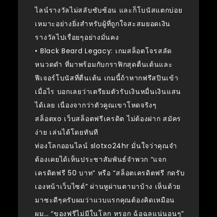
ไลน์รางวัลไม่สลับซับซ้อน และก็โบนัสแตกบ่อย
เหมาะอย่างยิ่งสำหรับผู้ที่ถูกใจสะสมยอดเงิน
รางวัลไปเรื่อยๆอย่างมั่นคง
• Black Beard Legacy: เกมสล็อตโจรสลัด
หนวดดำ ที่มาพร้อมกับกราฟิกสุดตื่นเต้นและ
ฟีเจอร์โบนัสที่ตื่นเต้น เกมนี้ถ้าหากฟรีสปินเข้า
เมื่อไร บอกเลยว่าเตรียมตัวรับเงินหมื่นเงินแสน
ได้เลย เนื่องจากว่าตัวคูณเขาโหดจริงๆ
สล็อตxo เว็บสล็อตฟรีเครดิต ไม่ต้องฝาก สมัคร
ง่าย เล่นได้โดยทันที
ท่องโลกออนไลน์ slotxo24hr มั่นใจว่าคุณจำ
ต้องเคยได้เห็นประชาสัมพันธ์จำพวก “แจก
เครดิตฟรี 50 บาท” หรือ “สล็อตเครดิตฟรี กดรับ
เองหน้าเว็บไซต์” ผ่านหูผ่านตามาบ้าง เห็นด้วย
มาซะดีๆครับผมว่าแวบแรกคุณต้องคิดเหมือน
ผม… “ของฟรีไม่มีในโลก หรอก ฉ้อฉลแน่นอนๆ”