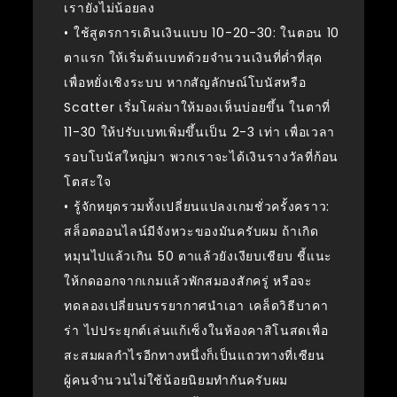
เรายังไม่น้อยลง
• ใช้สูตรการเดินเงินแบบ 10-20-30: ในตอน 10
ตาแรก ให้เริ่มต้นเบทด้วยจำนวนเงินที่ต่ำที่สุด
เพื่อหยั่งเชิงระบบ หากสัญลักษณ์โบนัสหรือ
Scatter เริ่มโผล่มาให้มองเห็นบ่อยขึ้น ในตาที่
11-30 ให้ปรับเบทเพิ่มขึ้นเป็น 2-3 เท่า เพื่อเวลา
รอบโบนัสใหญ่มา พวกเราจะได้เงินรางวัลที่ก้อน
โตสะใจ
• รู้จักหยุดรวมทั้งเปลี่ยนแปลงเกมชั่วครั้งคราว:
สล็อตออนไลน์มีจังหวะของมันครับผม ถ้าเกิด
หมุนไปแล้วเกิน 50 ตาแล้วยังเงียบเชียบ ชี้แนะ
ให้กดออกจากเกมแล้วพักสมองสักครู่ หรือจะ
ทดลองเปลี่ยนบรรยากาศนำเอา เคล็ดวิธีบาคา
ร่า ไปประยุกต์เล่นแก้เซ็งในห้องคาสิโนสดเพื่อ
สะสมผลกำไรอีกทางหนึ่งก็เป็นแถวทางที่เซียน
ผู้คนจำนวนไม่ใช้น้อยนิยมทำกันครับผม