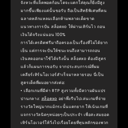
จังหวะที่แจ็คพอตก้อนโตจะแตกใส่คุณก็ยิ่งมีสูง
มากขึ้นเพียงแค่นั้นขอรับ ถือเป็นสิทธิพิเศษที่คน
ฉลาดหลักแหลมเลือกห้ามพลาดเด็ดขาด
แนวทางการปั่น สล็อตxo ให้ผ่านเทิร์นไว ถอน
เงินได้จริงแน่นอน 100%
การได้เครดิตฟรีมาถือครองเป็นเรื่องที่ไม่ได้ยาก
เย็น แต่การจะปั่นให้ชนะจนถึงสามารถถอน
เงินสดออกมาใช้ได้จริงนั้น สล็อตxo ต้องมีสูตร
แล้วก็แผนการขอรับ จากประสบการณ์ที่ผม
เคลียร์เทิร์นโอเวอร์สำเร็จมาหลายรอบ นี่เป็น
สูตรเด็ดที่ผมอยากส่งต่อ:
• เลือกเกมที่มีค่า RTP สูงรวมทั้งมีความผันแปร
ปานกลาง:
สล็อตxo
อย่าพึ่งรีบไปเล่นเกมที่จ่าย
รางวัลใหญ่มากแม้กระนั้นแตกยาก ให้เน้นเกมที่
แจกรางวัลนิดๆหน่อยๆเป็นประจำ เพื่อสะสมยอด
เทิร์นโอเวอร์ให้วิ่งไปเรื่อยโดยที่ทุนหลักของพวก