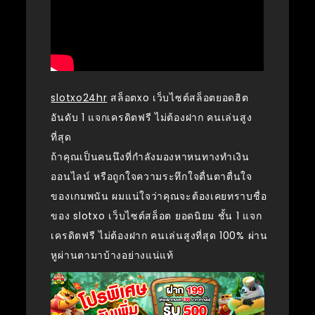
slotxo24hr
สล็อตxo เว็บไซต์สล็อตยอดฮิต
อันดับ 1 แจกเครดิตฟรี ไม่ต้องฝาก คนเล่นสูง
ที่สุด
ถ้าคุณเป็นคนนึงที่กำลังมองหาหนทางทำเงิน
ออนไลน์ หรือถูกใจความระทึกใจตื่นตาตื่นใจ
ของเกมพนัน ผมแน่ใจว่าคุณจะต้องเคยทราบชื่อ
ของ slotxo เว็บไซต์สล็อต ยอดนิยม ชั้น 1 แจก
เครดิตฟรี ไม่ต้องฝาก คนเล่นสูงที่สุด 100% ผ่าน
หูผ่านตามาบ้างอย่างแน่แท้