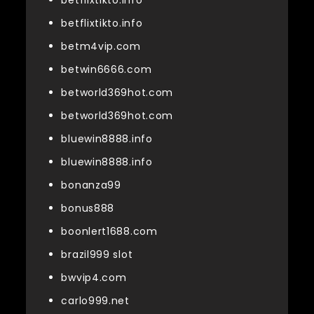
betflixtikto.info
betm4vip.com
betwin6666.com
betworld369hot.com
betworld369hot.com
bluewin8888.info
bluewin8888.info
bonanza99
bonus888
boonlert1688.com
brazil999 slot
bwvip4.com
carlo999.net