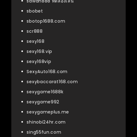
sawan888 ทดลองเล่น
sbobet
sbotop1688.com
scr888
sexy168
sexy168.vip
sexy168vip
SexyAuto168.com
sexybaccarat168.com
sexygame1688k
sexygame992
sexygameplus.me
shinobi24hr.com
sing55fun.com