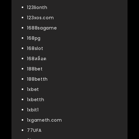
123lionth
123xos.com
1688sagame
168pg
168slot
168สล็อต
188bet
188betth
1xbet
1xbetth
1xbit1
1xgameth.com
77UFA