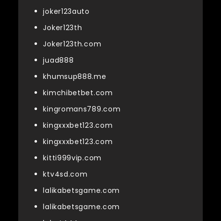
joker123auto
Joker123th
Joker123th.com
juad888
khumsup888.me
kimchibetbet.com
kingromans789.com
kingxxxbet123.com
kingxxxbet123.com
kitti999vip.com
ktv4sd.com
lalikabetsgame.com
lalikabetsgame.com