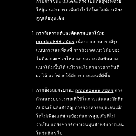
ถ้ามีการชนะในแต่ละครั้ง เป็นกลยุทธ์ที่ช่วย
ให้ผู้เล่นสามารถเพิ่มกำไรได้โดยไม่ต้องเสี่ยง
สูญเสียทุนเดิม
การวิเคราะห์และติดตามแนวโน้ม
:
proded888 สมัคร
เนื่องจากบาคาร่ามีรูป
แบบการเล่นที่คงที่ การสังเกตแนวโน้มของ
ไพ่ที่ออกจะช่วยให้สามารถวางเดิมพันตาม
แนวโน้มนั้นได้ แม้ว่าจะไม่สามารถการันตี
ผลได้ แต่ก็ช่วยให้มีการวางแผนที่ดีขึ้น
การตั้งงบประมาณ
:
proded888 สมัคร
การ
กำหนดงบประมาณที่ใช้ในการเล่นและยึดติด
กับมันเป็นสิ่งสำคัญ การรู้ว่าควรหยุดเล่นเมื่อ
ใดไม่เพียงแต่ช่วยป้องกันการสูญเสียที่ไม่
จำเป็น แต่ยังช่วยรักษาเงินทุนสำหรับการเล่น
ในวันถัดๆ ไป