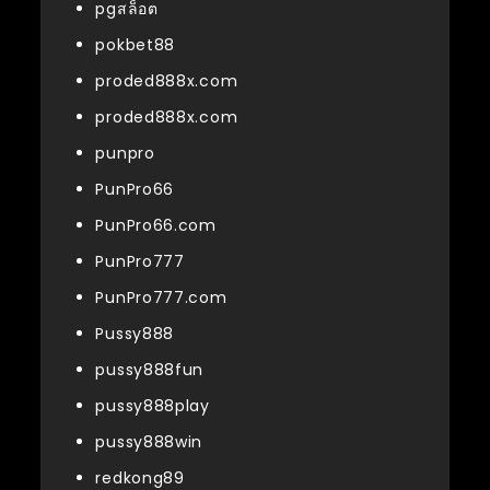
pgสล็อต
pokbet88
proded888x.com
proded888x.com
punpro
PunPro66
PunPro66.com
PunPro777
PunPro777.com
Pussy888
pussy888fun
pussy888play
pussy888win
redkong89