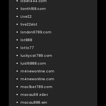
lcbet444.com
lionth168.com
Live22
live22slot
london6789.com
lot888
lotto77
luckycat789.com
luis16888.com
m4newonline.com
m4newonline.com
mac1bet789.com
macau69 สมัคร
macau888.win