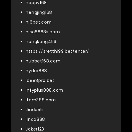
happy168
hengjing168
hi6bet.com
hiso8888s.com
hongkong456
https://sretthi99.bet/enter/
hubbet168.com
hydra888
ib888pro.bet
infyplus888.com
item388.com
Jinda55
jinda888
Joker123