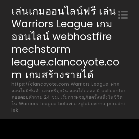
Skip
เล่นเกมออนไลน์ฟรี เล่น
to
Warriors League เกม
content
ออนไลน์ webhostfire
mechstorm
league.clancoyote.co
m เกมสร้างรายได้
https://clancoyote.com Warriors League. ฝาก
ถอนไม่มีขั้นต่ำ เล่นฟรีทุกวัน ถอนได้ตลอด มี callcenter
คอยตอบคำถาม 24 ชม. เริ่มการผจญภัยครั้งหนึ่งในชีวิต
ใน Warriors League bolovi u zglobovima prirodni
lek