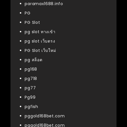
paramax1688.info
PG
PG Slot
pg slot ทางเข้า
pg slot เว็บตรง
PG Slot เว็บใหม่
pg สล็อต
pg168
pg718
pg77
Pg99
pgfish
pggold168bet.com
pggold168bet.com