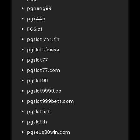
pgheng99
pgk44b
PGSlot
pgslot ทางเข้า
pgslot เว็บตรง
pgslot77
pgslot77.com
pgslot99
pgslot9999.co
pgslot999bets.com
pgslotfish
pgslotth
pgzeus88win.com