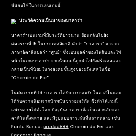
ที่นิยมใช้ในการเล่นเกมนี้
ประวัติความเป็นมาของบาคาร่า
บาคาร่าเป็นเกมที่มีประวัติยาวนาน ย้อนกลับไปยัง
ศตวรรษที่ 15 ในประเทศอิตาลี คำว่า “บาคาร่า” มาจาก
ภาษาอิตาลีแปลว่า “ศูนย์” ซึ่งเป็นมูลค่าของไพ่สิบและไพ่
หน้าในเกมบาคาร่า จากนั้นเกมนี้ถูกนำไปยังฝรั่งเศสและ
กลายเป็นที่นิยมในวงสังคมชั้นสูงของฝรั่งเศสในชื่อ
“Chemin de Fer”
ในศตวรรษที่ 19 บาคาร่าได้รับการยอมรับในคาสิโนและ
ได้รับความนิยมจากนักพนันชาวอเมริกัน ซึ่งทำให้เกมนี้
แพร่หลายไปทั่วโลก ปัจจุบันบาคาร่าถือเป็นเสาหลักของ
คาสิโนทั้งหลาย และมีรูปแบบการเล่นที่หลากหลาย เช่น
Punto Banco,
proded888
Chemin de Fer และ
Baccarat Banque