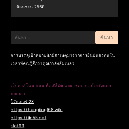
มิถุนายน 2568
ค้นหา
สำหรับ:
การบรรลุเป้าหมายมักมีสาเหตุมาจากการยืนยันตัวตนใน
เวลาที่คุณรู้สึกว่าคุณกำลังล้มเหลว
เว็บคาสิโนน่าเล่น ทั้ง
สล็อต
และ
บาคาร่า
ตึงจริงแตก
บ่อยมาก
โจ๊กเกอร์123
https://hengjing168.wiki
https://jin55.net
slot99