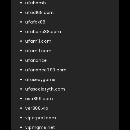
ufabomb
ufad168.com
ufafox88
ufaheno88.com
ufam11.com
ufam11.com
ufanance
ufanance789.com
ufasexygame
ufasocietyth.com
usa899.com
ver888.vip
viperpro1.com
vipmgm8.net