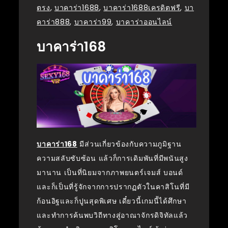
ตรง
,
บาคาร่า1688
,
บาคาร่า1688เครดิตฟรี
,
บา
คาร่า888
,
บาคาร่า99
,
บาคาร่าออนไลน์
บาคาร่า168
บาคาร่า168
มีส่วนเกี่ยวข้องกับความภูมิฐาน
ความสลับซับซ้อน แล้วก็การเดิมพันที่มีพนันสูง
มานาน เป็นที่นิยมจากภาพยนตร์เจมส์ บอนด์
และก็เป็นที่รู้จักจากการปรากฏตัวในคาสิโนที่มี
ก้อนอิฐและก็ปูนสุดพิเศษ เดี๋ยวนี้เกมนี้ได้ศึกษา
และทำการค้นพบวิถีทางสู่อาณาจักรดิจิทัลแล้ว