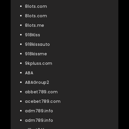
8lots.com
8lots.com
8lots.me
918Kiss
918kissauto
918kissme
9kpluss.com
ABA
ABAGroup2
abbet789.com
acebet789.com
adm789.info
adm789.info