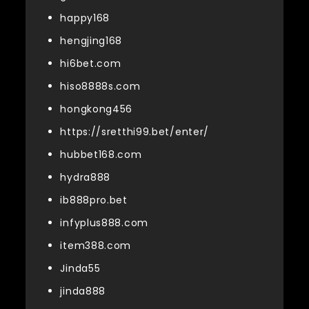
happy168
hengjing168
hi6bet.com
hiso8888s.com
hongkong456
https://sretthi99.bet/enter/
hubbet168.com
hydra888
ib888pro.bet
infyplus888.com
item388.com
Jinda55
jinda888