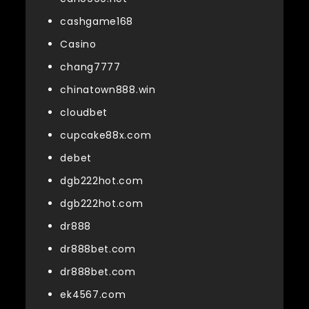
cashgame168
Casino
chang7777
chinatown888.win
cloudbet
cupcake88x.com
debet
dgb222hot.com
dgb222hot.com
dr888
dr888bet.com
dr888bet.com
ek4567.com