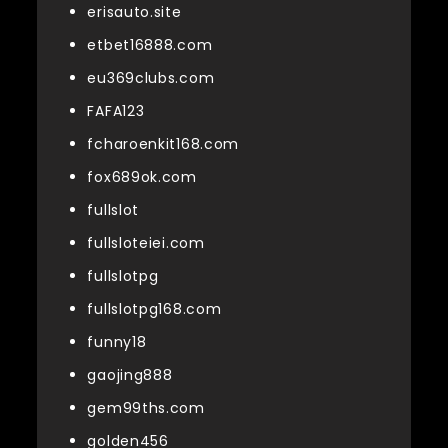
erisauto.site
etbet16888.com
eu369clubs.com
FAFA123
fcharoenkit168.com
fox689ok.com
fullslot
fullsloteiei.com
fullslotpg
fullslotpg168.com
funny18
gaojing888
gem99ths.com
golden456