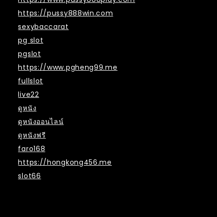
https://pussy888win.com
sexybaccarat
pg slot
pgslot
https://www.pgheng99.me
fullslot
live22
ดูหนัง
ดูหนังออนไลน์
ดูหนังฟรี
faro168
https://hongkong456.me
slot66
หมวดหมู่