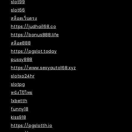
slot99
slot66
สล็อตเว็บตรง
https://judhai168.co
https://bonus888.life
สล็อต888
https://pgslot.today
pussy888
https://www.sexyauto168.xyz
slotxo24hr
slotpg
หนังโป๊ไทย
1xbetth
funny18
kiss918
https://pgslotth.io