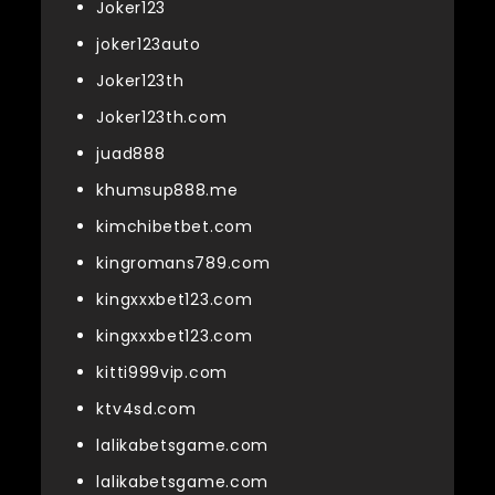
Joker123
joker123auto
Joker123th
Joker123th.com
juad888
khumsup888.me
kimchibetbet.com
kingromans789.com
kingxxxbet123.com
kingxxxbet123.com
kitti999vip.com
ktv4sd.com
lalikabetsgame.com
lalikabetsgame.com