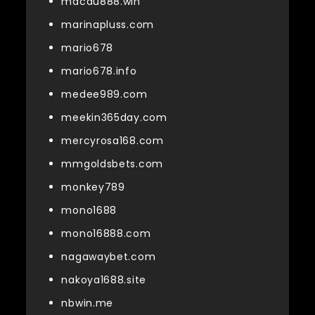
macau888.win
marinapluss.com
mario678
mario678.info
medee989.com
meekin365day.com
mercyrosa168.com
mmgoldsbets.com
monkey789
mono1688
mono16888.com
nagawaybet.com
nakoya1688.site
nbwin.me