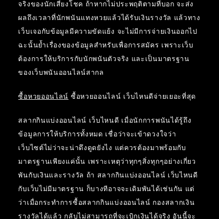
จริงของนักเสี่ยงโชค ถ้าหากไม่ประพฤติตามที่บอก จะส่ง
ผลถึงเวลาที่นักพนันแทงหวยแล้วได้รับเงินรางวัล แล้วทาง
เว็บเจอกับข้อมูลมีความขัดแย้ง จะไม่มีการจ่ายเงินออกไป
ฉะนั้นย้ำเรื่องของข้อมูลสำหรับเพื่อการสมัคร เพราะเว็บ
ต้องการให้บริการกับนักพนันตัวจริง และเป็นมาตรฐาน
ของเว็บพนันออนไลน์สากล
ซื้อหวยออนไลน์
ซื้อหวยออนไลน์ เว็บไหนดีจ่ายเยอะที่สุด
สลากกินแบ่งออนไลน์ เว็บไหนดี เมื่อนักการพนันได้รู้ถึง
ข้อมูลการให้บริการทั้งหมด เชื่อว่าจะเข้าดวงใจว่า
เว็บไซต์ไม่ว่าจะน่าดึงดูดยังไง แต่ควรต้องมาพร้อมกับ
มาตรฐานเพียงแค่นั้น เพราะเหตุว่าทุกๆสิ่งทุกๆอย่างเกี่ยว
พันกับเงินและรางวัล ถ้า สลากกินแบ่งออนไลน์ เว็บไหนดี
กับเว็บไม่มีมาตรฐาน ก็บางทีอาจจะเดิมพันได้เช่นกัน แต่
ว่าเมื่อกระทำการซื้อสลากกินแบ่งออนไลน์ กองสลากเงิน
รางวัลได้แล้ว กลับไม่สามารถที่จะเบิกเงินได้จริง อันนี้จะ