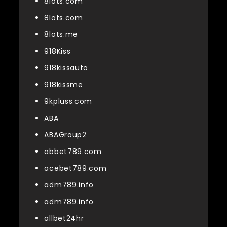
8lots.com
8lots.com
8lots.me
918Kiss
918kissauto
918kissme
9kpluss.com
ABA
ABAGroup2
abbet789.com
acebet789.com
adm789.info
adm789.info
allbet24hr