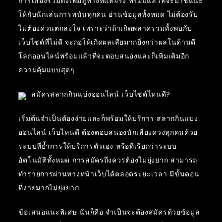
การเสี่ยงรวมทั้งเพิ่มลู่ทางที่แท้จริง พร้อมแล้วที่จะมาชี้แนะ
ให้กับนักเล่นการพนันทุกคน อ่านข้อมูลทั้งหมด ไม่ต้องรับ
ไม่ต้องด่วนตกลงใจ เพราะว่าถ้าเกิดพลาดรวมทั้งพบกับ
เว็บไซต์ที่ไม่ดี จะก่อให้เกิดผลเสียมากยิ่งกว่าผลในด้านดี
โลกออนไลน์พร้อมแล้วที่จะตอบสนองและก็เพิ่มเติมอีก
ความคุ้มแบบสุดๆ
สมัครสลากกินแบ่งออนไลน์ เว็บไซต์ไหนดี?
เริ่มต้นจำเป็นต้องง่ายและก็พร้อมให้บริการ สลากกินแบ่ง
ออนไลน์ เว็บไหนดี ต้องตอบสนองนักเสี่ยงดวงทุกคนด้วย
ระบบที่ย้ำการให้บริการตัวเอง หรือที่เรียกว่าระบบ
อัตโนมัติทั้งหมด การสมัครถึงควรต้องไม่ยุ่งยาก สามารถ
ทำรายการผ่านทางหน้าเว็บได้ตลอดระยะเวลา มีขั้นตอน
ที่ง่ายมากไม่ยุ่งยาก
ข้อเสนอแนะพิเศษ นั่นก็คือ จำเป็นจะต้องสมัครด้วยข้อมูล