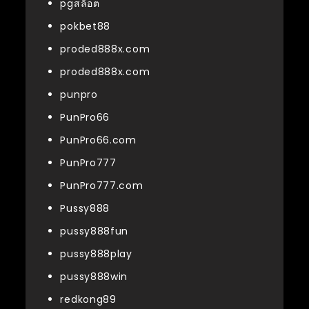
pgสล็อต
pokbet88
proded888x.com
proded888x.com
punpro
PunPro66
PunPro66.com
PunPro777
PunPro777.com
Pussy888
pussy888fun
pussy888play
pussy888win
redkong89