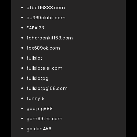
etbet16888.com
eu369clubs.com
FAFA123
fcharoenkit168.com
fox689ok.com
fullslot
fullsloteiei.com
fullslotpg
fullslotpg168.com
funny18
gaojing888
gem99ths.com
golden456