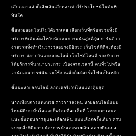
เสียเวลาแล้วก็เสียเงินเสียทองเท่าไร้ประโยชน์ในทันที
ทันใด
ซื้อหวยออนไลน์ไม่ได้ยากเลย เลือกเว็บที่พร้อมรวมทั้งมี
บริการที่เติมเต็มให้กับนักเล่นการพนันสูงที่สุด การันตีว่า
ง่ายรวมทั้งทำเงินรางวัลอย่างมีอิสระ เว็บไซต์ที่ดีจะต้องมี
บริการ สลากกินแบ่งออนไลน์ เว็บไซต์ไหนดี รองรับการ
ให้บริการที่นานาประการ เนื่องจากเวลานี้ คนทั่วไปหรือ
ว่านักเล่นการพนัน จะใช้งานมือถือสมาร์ทโฟนเป็นหลัก
ชี้แนะหวยออนไลน์ ลอตเตอรี่เว็บไหนแทงคุ้มสุด
หากเทียบการแทงหวย ราวการลงทุน หวยออนไลน์แบบ
ไหนดีถึงจะมั่นใจและก็พร้อมที่จะเต็มที่ โดยจะมาเสนอ
แนะขั้นตอนการดูและเลือกเฟ้น แบบเลือกครั้งเดียว ครบ
จบทุกสิ่งที่มีความต้องการนั่นเองหวยเงิน สลากกินแบ่ง