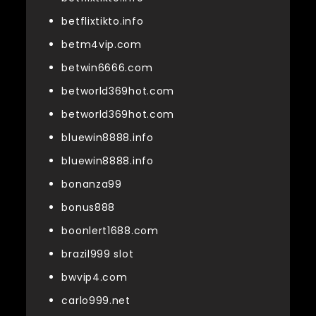
betflixtikto.info
betm4vip.com
betwin6666.com
betworld369hot.com
betworld369hot.com
bluewin8888.info
bluewin8888.info
bonanza99
bonus888
boonlert1688.com
brazil999 slot
bwvip4.com
carlo999.net