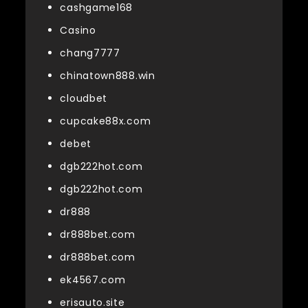
cashgame168
Casino
chang7777
chinatown888.win
cloudbet
cupcake88x.com
debet
dgb222hot.com
dgb222hot.com
dr888
dr888bet.com
dr888bet.com
ek4567.com
erisauto.site