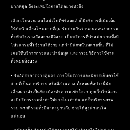
มากที่สุด ถึงจะเพิ่มโอกาสได้อย่างทั่วถึง
เลือกเว็บหวยออนไลน์เว็บที่พร้อมแล้วก็มีบริการที่เติมเต็ม
ให้กับนักเสี่ยงโชคมากที่สุด รับประกันว่านอนสอนง่ายรวม
ทั้งทำเงินรางวัลอย่างมีอิสระ เป็นบริการที่นำสมัย รวมทั้งมี
โปรแกรมที่ใช้งานได้ง่าย แต่ว่ามีนักพนันหลายชิ้น ที่ไม่
เคยใช้บริการการแนะนำข้อมูล และกรรมวิธีการใช้งาน
ทั้งหมดทั้งปวง
• รับอัตราการจ่ายคุ้มค่า การให้บริการและมีการเก็บค่าใช้
จ่ายที่เป็นค่าบริการ หรือมีส่วนต่าง ทั้งหมดทั้งปวงนี้นัก
เสี่ยงดวงจำเป็นที่จะต้องทำความเข้าใจว่า ทุกเว็บไซต์อาจ
จะมีบริการรวมทั้งค่าใช้จ่ายไม่เท่ากัน แต่ย้ำบริการภาพ
รวม หากดีรวมทั้งมีมาตรฐานกับ จ่ายได้สูงน่าสนใจ
แน่นอน