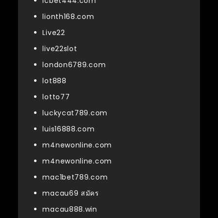
lcbet444.com
lionth168.com
Live22
live22slot
london6789.com
lot888
lotto77
luckycat789.com
luis16888.com
m4newonline.com
m4newonline.com
mac1bet789.com
macau69 สมัคร
macau888.win