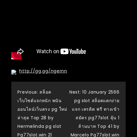
http://gg.gg/ngernn
แนะแนว
Previous:
สล็อต
Next:
10 January 2566
เว็บไซต์แจกหนัก พนัน
pg slot สล็อตแตกง่าย
เรื่อง
ออนไลน์เว็บตรง pg ใหม่
แจก เครดิต ฟรี ทางเข้า
ล่าสุด Top 28 by
สมัคร pg77slot ลุ้น 1
Hermelinda pg slot
ล้านบาท Top 41 by
Pg77slot.win 21
Marcelo Pg77slot.win