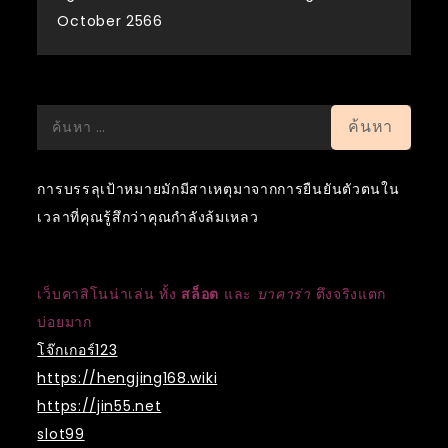
October 2566
ค้นหา
สำหรับ:
การบรรลุเป้าหมายมักมีสาเหตุมาจากการยืนยันตัวตนใน
เวลาที่คุณรู้สึกว่าคุณกำลังล้มเหลว
เว็บคาสิโนน่าเล่น ทั้ง
สล็อต
และ
บาคาร่า
ตึงจริงแตก
บ่อยมาก
โจ๊กเกอร์123
https://hengjing168.wiki
https://jin55.net
slot99