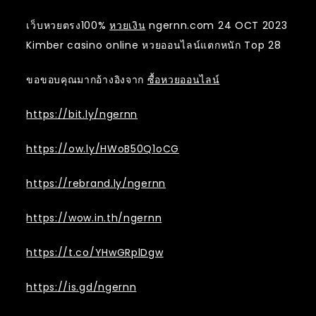
เว็บหวยตรง100%
หวยเงิน
ngernn.com 24 OCT 2023
Kimber casino online หวยออนไลน์แตกหนัก Top 28
ขอขอบคุณมากอ้างอิงจาก
ซื้อหวยออนไลน์
https://bit.ly/ngernn
https://ow.ly/HWoB50Q1oCG
https://rebrand.ly/ngernn
https://wow.in.th/ngernn
https://t.co/YHwGRplDgw
https://is.gd/ngernn