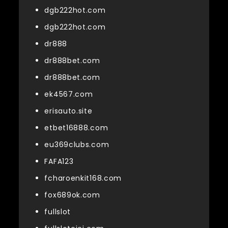
dgb222hot.com
dgb222hot.com
dr888
dr888bet.com
dr888bet.com
ek4567.com
erisauto.site
etbet16888.com
eu369clubs.com
FAFA123
fcharoenkit168.com
fox689ok.com
fullslot