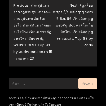
แนะแนว
Previous:
สวนสุนันทา
Next:
Pgสล็อต
ราชภัฏสวนสุนันทาคณะ
https://fullslotpg.com
เรื่อง
สวนสุนันทาเด่นเรื่อง
5 มิ.ย. 66 เว็บสล็อต pg
อะไร สวนสุนันทามีคณะ
webPg slot คาสิโนเว็บ
อะไรบ้าง เรียนม.ราชภัฏ
เปิดใหม่ เว็บสล็อต pg
มหาวิทยาลัยราชภัฏ
ทดลองเล่น Top 88 by
WEBSTUDENT Top 93
Andy
by Audry ssru.ac.th 15
กรกฎาคม 23
ค้นหา
สำหรับ:
การบรรลุเป้าหมายมักมีสาเหตุมาจากการยืนยันตัวตนใน
เวลาที่คุณรู้สึกว่าคุณกำลังล้มเหลว