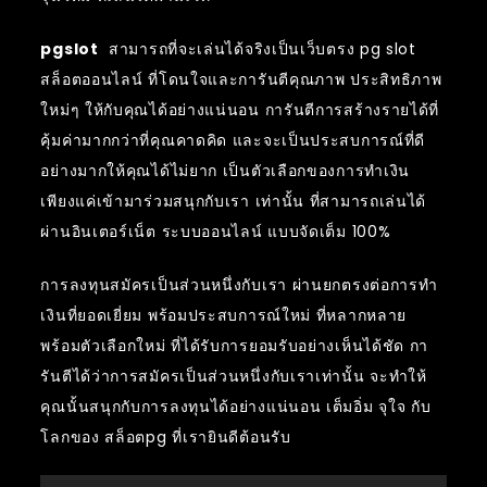
pgslot
สามารถที่จะเล่นได้จริงเป็นเว็บตรง pg slot
สล็อตออนไลน์ ที่โดนใจและการันตีคุณภาพ ประสิทธิภาพ
ใหม่ๆ ให้กับคุณได้อย่างแน่นอน การันตีการสร้างรายได้ที่
คุ้มค่ามากกว่าที่คุณคาดคิด และจะเป็นประสบการณ์ที่ดี
อย่างมากให้คุณได้ไม่ยาก เป็นตัวเลือกของการทำเงิน
เพียงแค่เข้ามาร่วมสนุกกับเรา เท่านั้น ที่สามารถเล่นได้
ผ่านอินเตอร์เน็ต ระบบออนไลน์ แบบจัดเต็ม 100%
การลงทุนสมัครเป็นส่วนหนึ่งกับเรา ผ่านยกตรงต่อการทำ
เงินที่ยอดเยี่ยม พร้อมประสบการณ์ใหม่ ที่หลากหลาย
พร้อมตัวเลือกใหม่ ที่ได้รับการยอมรับอย่างเห็นได้ชัด กา
รันตีได้ว่าการสมัครเป็นส่วนหนึ่งกับเราเท่านั้น จะทำให้
คุณนั้นสนุกกับการลงทุนได้อย่างแน่นอน เต็มอิ่ม จุใจ กับ
โลกของ สล็อตpg ที่เรายินดีต้อนรับ