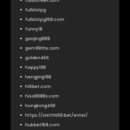
fullsloteiei.com
fullslotpg
fullslotpg168.com
funny18
gaojing888
gem99ths.com
golden456
happy168
hengjing168
hi6bet.com
hiso8888s.com
hongkong456
https://sretthi99.bet/enter/
hubbet168.com