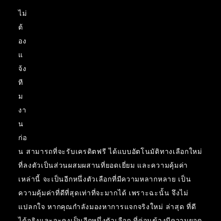
ไม่
ต้
อง
แ
จ้ง
ที
ม
งา
น
ก่อ
น สามารถที่จะรับเครดิตฟรี ได้แบบอัตโนมัติทางเลือกใหม่
ที่ลงตัวเป็นส่วนผสมผสานที่ยอดเยี่ยม และความคุ้มค่า
เหล่านี้ จะเป็นอีกหนึ่งตัวเลือกที่มีความหลากหลาย เป็น
ความคุ้มค่าที่ดีที่สุดเท่าที่จะมากได้ เพราะฉะนั้น จึงไม่
แปลกใจ หากคุณกำลังมองหาการแจกจริงใหม่ ล่าสุด ที่ดี
ได้จริงและจะคงเป็นอีกหนึ่งตัวเลือก ที่ค่อนข้างมีความยอด