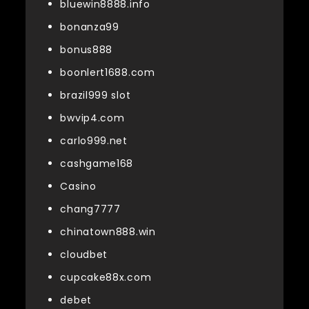
bluewin8888.info
bonanza99
bonus888
boonlert1688.com
brazil999 slot
bwvip4.com
carlo999.net
cashgame168
Casino
chang7777
chinatown888.win
cloudbet
cupcake88x.com
debet