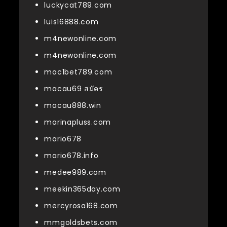
luckycat789.com
luis16888.com
m4newonline.com
m4newonline.com
mac1bet789.com
macau69 สมัคร
macau888.win
marinapluss.com
mario678
mario678.info
medee989.com
meekin365day.com
mercyrosa168.com
mmgoldsbets.com