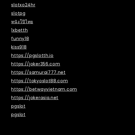
slotxo24hr
slotpg
หนังโป๊ไทย
1xbetth
funny18
kiss918
https://pgslotth.io
https://joker356.com
https://samurai777.net
https://tokyoslot88.com
https://betwayvietnam.com
https://jokerasia.net
pgslot
pgslot