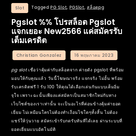
Tagged
PG Slot
,
PGSlot
,
สล็อตpg
Slot
Pgslot %% โปรสล็อต Pgslot
แจกเยอะ New2566 แค่สมัครรับ
เต็มเครดิต
pg slot
เชื่อว่าคุ้มค่ากับสล็อตจาก ค่ายดัง pgslot ที่พร้อม
มอบให้กับคุณแล้ว วันนี้โฆษณาจริง แจกจริง ไม่อั้น พร้อม
รับเครดิตฟรี 1 รับ 100 ให้คุณได้เลือกเล่นกันแบบเต็มอิ่ม
จุใจ เพราะฉะนั้นเพียงแค่สมัครเป็นสมาชิกใหม่กับทาง
เว็บไซต์ของเราเท่านั้น จะเป็นอะไรที่ค่อนข้างคุ้มค่ายอด
เยี่ยม ไม่เหมือนใครไม่ต้องทำเงื่อนไขใดๆทั้งสิ้น ไม่ต้อง
แชร์ให้วุ่นวาย สมัครเข้ารับกดรับทันทีได้เลย ผ่านระบบที่
ยอดเยี่ยมแบบอัตโนมัติ