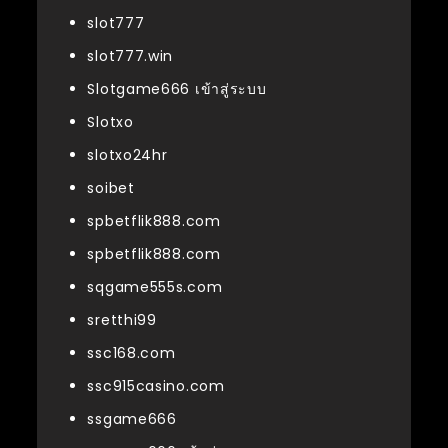
slot777
slot777.win
Slotgame666 เข้าสู่ระบบ
Slotxo
slotxo24hr
soibet
spbetflik888.com
spbetflik888.com
sqgame555s.com
sretthi99
ssc168.com
ssc915casino.com
ssgame666