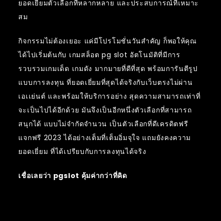
ยอดเยี่ยมตัวเลือกที่หลากหลาย และประสบการณ์ที่เหมาะ
สม
กิจกรรมไม่ต้องเยอะ แค่มีโปรโมชั่นวันสำคัญ ก็พอให้คุณ
ได้ไปเริ่มต้นกับ เกมสล็อต pg slot อัตโนมัติที่มีการ
รวบรวมเกมเด็ด เกมดัง มากมายที่ดีที่สุด พร้อมการันตีรูป
แบบการลงทุน ที่ยอดเยี่ยมที่สุดได้จริงกับเว็บตรงไม่ผ่าน
เอเเย่นต์ และพร้อมให้บริการอย่าง สุดความสามารถเท่าที่
จะเป็นไปได้อีกด้วย มันจึงเป็นอีกหนึ่งตัวเลือกที่สามารถ
สนุกได้ แบบไม่จำกัดจำนวน เป็นตัวเลือกที่ดีเครดิตฟรี
แจกฟรี 2023 ได้อย่างเต็มที่เต็มอิ่มจุใจ แถมยังคงความ
ยอดเยี่ยม ที่ได้เปรียบกับการลงทุนได้จริง
เชื่อเลยว่า pgslot คุ้มค่ากว่าที่คิด