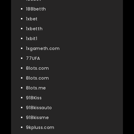
188betth
1xbet
1xbetth
1xbit1
1xgameth.com
77UFA
8lots.com
8lots.com
8lots.me
918Kiss
918kissauto
918kissme
9kpluss.com