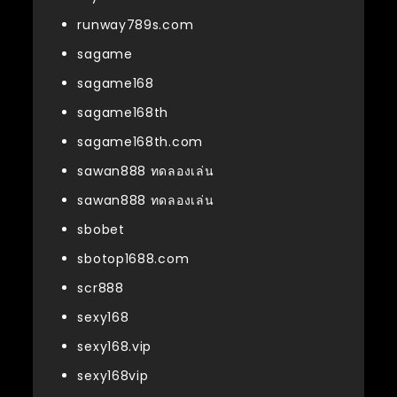
runway789s.com
sagame
sagame168
sagame168th
sagame168th.com
sawan888 ทดลองเล่น
sawan888 ทดลองเล่น
sbobet
sbotop1688.com
scr888
sexy168
sexy168.vip
sexy168vip