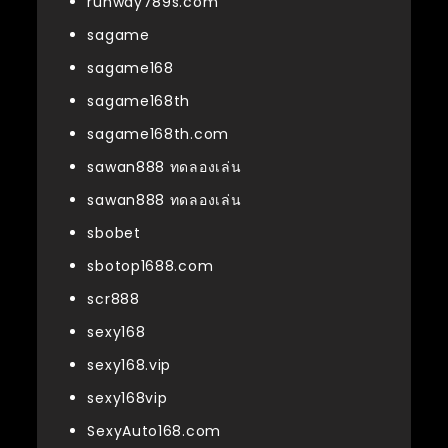
runway789s.com
sagame
sagame168
sagame168th
sagame168th.com
sawan888 ทดลองเล่น
sawan888 ทดลองเล่น
sbobet
sbotop1688.com
scr888
sexy168
sexy168.vip
sexy168vip
SexyAuto168.com