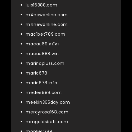
luis16888.com
m4newonline.com
m4newonline.com
mac1bet789.com
macau69 สมัคร
macau888.win
marinapluss.com
mario678
mario678.info
medee989.com
meekin365day.com
mercyrosa168.com
mmgoldsbets.com
monkey789