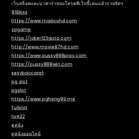
เว็บสล็อตและบาคาร่าของโครตดีเว็บนี้เล่นแล้วรวยจัดๆ
918kiss
https://www.madoohd.com
sagame
https://joker123auto.com
http://www.movie87hd.com
https://www.pussy888play.com
https://pussy888win.com
sexybaccarat
pg slot
pgslot
https://www.pgheng99.me
fullslot
live22
ดูหนัง
ดูหนังออนไลน์