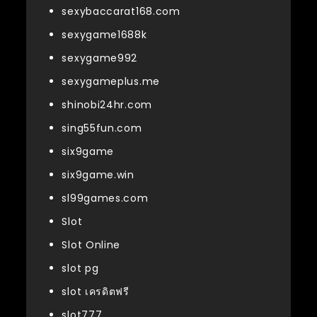
sexybaccarat168.com
sexygame1688k
sexygame992
sexygameplus.me
shinobi24hr.com
sing55fun.com
six9game
six9game.win
sl99games.com
Slot
Slot Online
slot pg
slot เครดิตฟรี
slot777