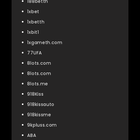
188betth
1xbet
1xbetth
1xbit1
1xgameth.com
77UFA
8lots.com
8lots.com
8lots.me
918Kiss
918kissauto
918kissme
9kpluss.com
ABA