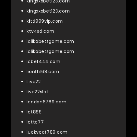
kingxxxbet123.com
kingxxxbet123.com
kitti999vip.com
ktv4sd.com
lalikabetsgame.com
lalikabetsgame.com
lcbet444.com
lionth168.com
Live22
live22slot
london6789.com
lot888
lotto77
luckycat789.com