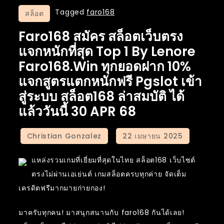
Tagged
faro168
สล็อต
Faro168 สมัคร สล็อตเว็บตรง
แจกหนักที่สุด Top 1 By Lenore
Faro168.win ทุกยอดฝาก 10%
แจกสูตรแตกหนักฟรี Pgslot เข้า
สู่ระบบ สล็อต168 ล่าสมบัติ ได้
แล้ววันนี้ 30 APR 68
แหล่งรวมเกมที่เยี่ยมที่สุดในไทย สล็อต168 เว็บไซต์
ตรงไม่ผ่านเอเย่นต์ เกมสล็อตครบทุกค่าย จัดเต็ม
เครดิตฟรีมากมายก่ายกอง!
มาครับทุกคน! มาสนุกสนานกับ faro168 กันได้เลย!