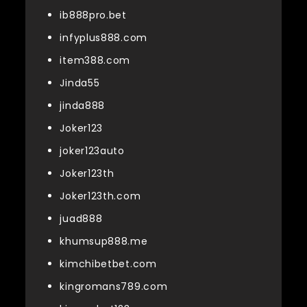
ib888pro.bet
infyplus888.com
item388.com
Jinda55
jinda888
Joker123
joker123auto
Joker123th
Joker123th.com
juad888
khumsup888.me
kimchibetbet.com
kingromans789.com