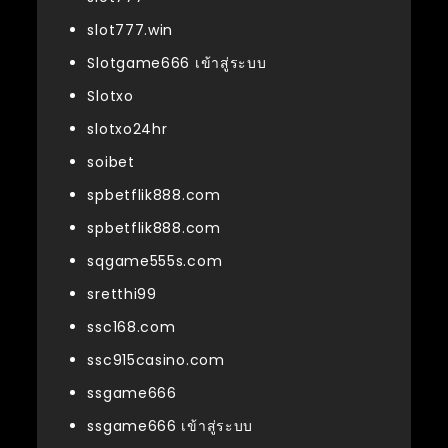
slot777.win
Slotgame666 เข้าสู่ระบบ
Slotxo
slotxo24hr
soibet
spbetflik888.com
spbetflik888.com
sqgame555s.com
sretthi99
ssc168.com
ssc915casino.com
ssgame666
ssgame666 เข้าสู่ระบบ