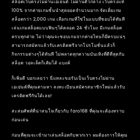
สล็อตเว็บตรงไม่ผ่านเอเย่นต์ ไม่ผ่านตัวกลาง เว็บตรงแท้
100% จากค่ายเกมชั้นนำสุดยอดจำนวนมาก จัดเต็มเกม
สล็อตกว่า 2,000 เกม เลือกเกมที่ใช่ในแบบที่ชอบได้ทันที
เล่นเกมสล็อตแบบฟินๆได้ตลอด 24 ชั่วโมง มีเกมสล็อต
ครบทุกค่าย ไม่ว่าคุณจะชอบเกมจากค่ายไหนก็มีครบแน่ๆ
สามารถสมัครแล้วรับเครดิตฟรีจากโปรโมชั่นแล้วก็
กิจกรรมต่างๆได้ทันที ไม่พลาดทุกความบันเทิงที่ดีที่สุดกับ
สล็อต วอลเล็ตก็เติมได้ แบงค์
ก็เพิ่มดี บอกเลยว่า นี่แหละขอรับเป็นเว็บตรงไม่ผ่าน
เอเย่นต์ที่คุณตามหา ลงทะเบียนสมัครสมาชิกใหม่แล้วรับ
เครดิตฟรีกันได้เลย!
สะสมศัพท์ที่น่าสนใจเกี่ยวกับ faro168 ที่คุณจะต้องทราบ
ก่อนเล่น
ก่อนที่คุณจะเข้ามาเล่นสล็อตกับพวกเรา ผมต้องการให้คุณ