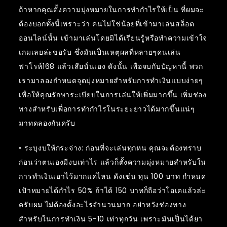
ถ้าหากคุณตั้งความมุ่งหมายในการทำกำไรให้เป็น ที่ผมจะ
ต้องบอกทั้งนี้เพราะว่า คนไม่ใช่น้อยที่เข้ามาเล่นสล็อต
ออนไลน์นั้น เข้ามาเล่นโดยมิได้เรียนรู้หรือทำความเข้าใจ
เกมเลยล่ะขอรับ ซึ่งมันเป็นเหตุผลที่หลายๆคนเล่น
ฟาโรห์168 แล้วเสียนั่นเอง ดังนั้น เพื่อจบกับปัญหานี้ พวก
เรามาลองกำหนดจุดมุ่งหมายสำหรับการทำเงินแบบง่ายๆ
เพื่อให้คุณรักษาระเบียบในการเล่นให้เพิ่มมากขึ้น เพิ่มช่อง
ทางสำหรับเพื่อการทำกำไรในระยะยาวได้มากขึ้นแน่ๆ
มาทดลองกันครับ
• ระบุงบให้กระจ่าง: ก่อนที่จะเล่นทุกหน คุณจะต้องทราบ
ก่อนว่าตนเองมีงบเท่าไร แล้วก็ตั้งความมุ่งหมายสำหรับใน
การทำเงินเอาไว้มากแค่ไหน ดังเช่น ทุน 100 บาท กำหนด
เป้าหมายได้กำไร 50% ถ้าได้ 150 บาทก็ถือว่าโอเคแล้วล่ะ
ครับผม ไม่ต้องตั้งอะไรจำนวนมาก อย่าหวังช่องทาง
สำหรับในการทำเงิน 5-10 เท่าทุกวัน เพราะมันเป็นได้ยา