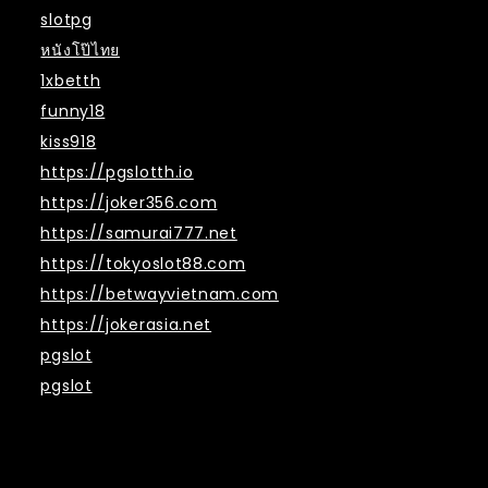
slotpg
หนังโป๊ไทย
1xbetth
funny18
kiss918
https://pgslotth.io
https://joker356.com
https://samurai777.net
https://tokyoslot88.com
https://betwayvietnam.com
https://jokerasia.net
pgslot
pgslot