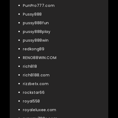
PunPro777.com
Pussy888
pussy888fun
pussy888play
pussy888win
redkong89
RENO88WIN.COM
rich818
rich8188.com
rizzbetx.com
rockstar66
royal558
royaleluxee.com