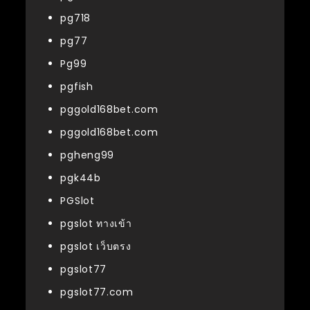
pg718
pg77
Pg99
pgfish
pggold168bet.com
pggold168bet.com
pgheng99
pgk44b
PGSlot
pgslot ทางเข้า
pgslot เว็บตรง
pgslot77
pgslot77.com