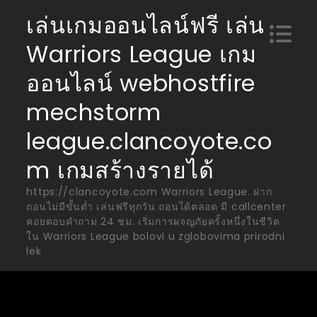
Skip
เล่นเกมออนไลน์ฟรี เล่น
to
Warriors League เกม
content
ออนไลน์ webhostfire
mechstorm
league.clancoyote.co
m เกมสร้างรายได้
https://clancoyote.com Warriors League. ฝาก
ถอนไม่มีขั้นต่ำ เล่นฟรีทุกวัน ถอนได้ตลอด มี callcenter
คอยตอบคำถาม 24 ชม. เริ่มการผจญภัยครั้งหนึ่งในชีวิต
ใน Warriors League bolovi u zglobovima prirodni
lek