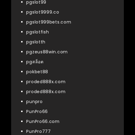
pgslot99
pgslot9999.co
pgslot999bets.com
pgslotfish
pgslotth
pgzeus88win.com
pgสล็อต
pokbet88
proded888x.com
proded888x.com
punpro
PunPro66
PunPro66.com
PunPro777