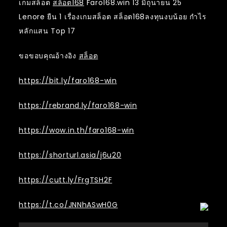
เกมสล็อต
สล็อต168
Faro168.win 13 มิถุนายน 25
Lenore ยืน 1 เรื่องเกมสล็อต สล็อต168ลงทุนงบน้อย กำไร
หลักแสน Top 17
ขอขอบคุณอ้างอิง
สล็อต
https://bit.ly/faro168-win
https://rebrand.ly/faro168-win
https://wow.in.th/faro168-win
https://shorturl.asia/j6u20
https://cutt.ly/FrgTSH2F
https://t.co/JNNhASwH0G