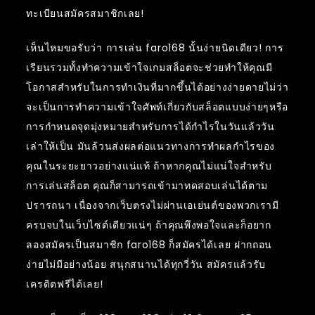
ทะเบียนสมัครสมาชิกเลย!
เห็นไหมขอรับว่า การเล่น faro168 นั้นง่ายนิดเดียว! การ
เรียนรวมทั้งทำความเข้าใจเกมสล็อตจะช่วยทำให้คุณมี
โอกาสสำหรับในการทำเงินที่มากขึ้นได้อย่างง่ายดายไม่ว่า
จะเป็นการทำความเข้าใจศัพท์เกี่ยวกับสล็อตแบบง่ายๆหรือ
การกำหนดจุดมุ่งหมายสำหรับการได้กำไรในวันแล้ววัน
เล่าให้เป็น มันล้วนส่งผลต่อแนวทางการทำผลกำไรของ
คุณในระยะยาวอย่างแน่แท้ ถ้าหากคุณไม่แน่ใจสำหรับ
การเล่นสล็อต คุณก็สามารถเข้ามาทดสอบเล่นได้ตาม
ปรารถนา เนื่องจากเว็บตรงไม่ผ่านเอเย่นต์ของพวกเรามี
ครบจบในเว็บไซต์เดียวแน่ๆ ถ้าคุณพึงพอใจและก็อยาก
ลองสมัครเป็นสมาชิก faro168 ก็สมัครได้เลย ฝากถอน
ง่ายไม่มีอย่างน้อย สนุกสนานได้ทุกวี่วัน สมัครแล้วรับ
เครดิตฟรีได้เลย!