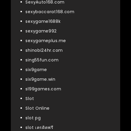
SexyAuto168.com
sexybaccarat168.com
sexygame1688k
sexygame992
sexygameplus.me
shinobi24hr.com
sing55fun.com
six9game
six9game.win
sl99games.com
Slot
Slot Online
slot pg
slot เครดิตฟรี