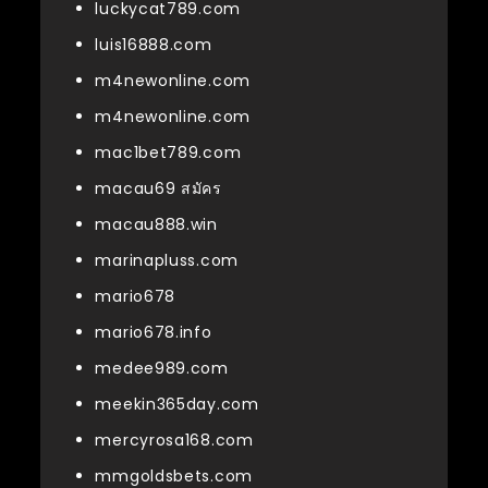
luckycat789.com
luis16888.com
m4newonline.com
m4newonline.com
mac1bet789.com
macau69 สมัคร
macau888.win
marinapluss.com
mario678
mario678.info
medee989.com
meekin365day.com
mercyrosa168.com
mmgoldsbets.com