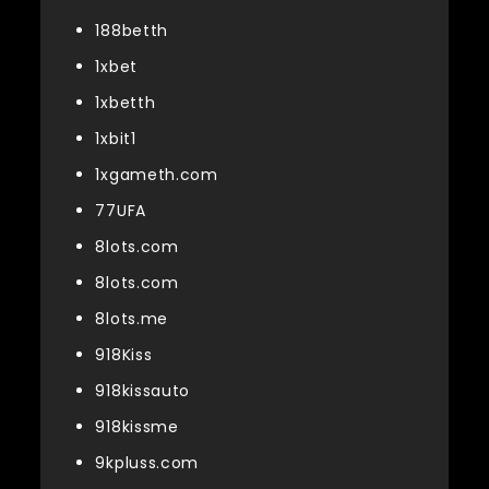
188betth
1xbet
1xbetth
1xbit1
1xgameth.com
77UFA
8lots.com
8lots.com
8lots.me
918Kiss
918kissauto
918kissme
9kpluss.com