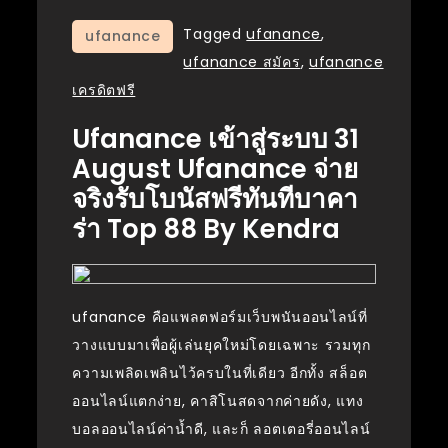
Tagged
ufanance
,
ufanance
ufanance สมัคร
,
ufanance
เครดิตฟรี
Ufanance เข้าสู่ระบบ 31
August Ufanance จ่าย
จริงรับโบนัสฟรีทันทีบาคา
ร่า Top 88 By Kendra
ufanance คือแพลตฟอร์มเว็บพนันออนไลน์ที่
วางแบบมาเพื่อผู้เล่นยุคใหม่โดยเฉพาะ รวมทุก
ความเพลิดเพลินไว้ครบในที่เดียว อีกทั้ง สล็อต
ออนไลน์แตกง่าย, คาสิโนสดจากค่ายดัง, แทง
บอลออนไลน์ค่าน้ำดี, และก็ ลอตเตอรี่ออนไลน์