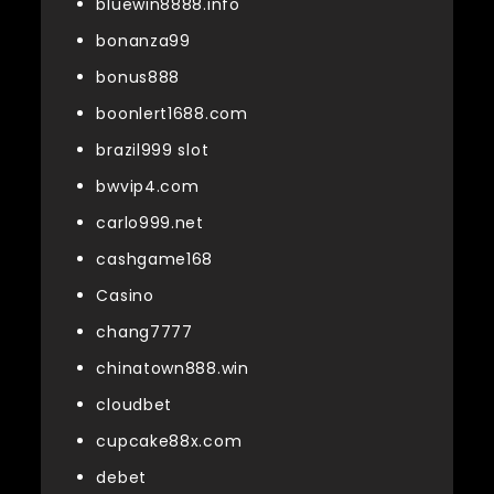
bluewin8888.info
bonanza99
bonus888
boonlert1688.com
brazil999 slot
bwvip4.com
carlo999.net
cashgame168
Casino
chang7777
chinatown888.win
cloudbet
cupcake88x.com
debet