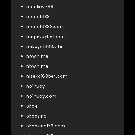
monkey789
mono1688
mono16888.com
nagawaybet.com
nakoya1688.site
nbwin.me
nbwin.me
niseko168bet.com
no1huay
no1huay.com
okc4
okcasino
okcasino159.com