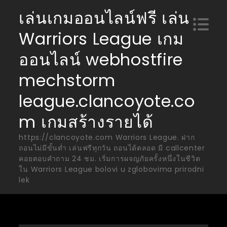
Skip
เล่นเกมออนไลน์ฟรี เล่น
to
Warriors League เกม
content
ออนไลน์ webhostfire
mechstorm
league.clancoyote.co
m เกมสร้างรายได้
https://clancoyote.com Warriors League. ฝาก
ถอนไม่มีขั้นต่ำ เล่นฟรีทุกวัน ถอนได้ตลอด มี callcenter
คอยตอบคำถาม 24 ชม. เริ่มการผจญภัยครั้งหนึ่งในชีวิต
ใน Warriors League bolovi u zglobovima prirodni
lek