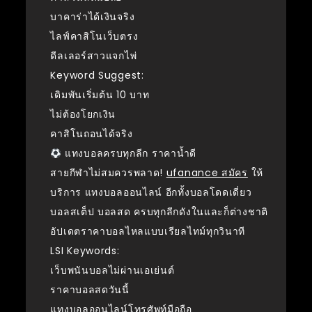
บาคาร่าได้เงินจริง
ไลฟ์คาสิโนเว็บตรง
ดีลเลอร์สาวแจกไพ่
Keyword Suggest:
เดิมพันเริ่มต้น 10 บาท
ไม่ต้องโยกเงิน
คาสิโนถอนได้จริง
แทงบอลครบทุกลีก ราคาน้ำดี
สายกีฬาไม่สมควรพลาด!
ufanance สมัคร
ให้
บริการ แทงบอลออนไลน์ อีกทั้งบอลโดดเดี่ยว
บอลสเต็ป บอลสด ครบทุกลีกดังในและก็ต่างชาติ
อัปเดตราคาบอลไหลแบบเรียลไทม์ทุกวินาที
LSI Keywords:
เว็บพนันบอลไม่ผ่านเอเย่นต์
ราคาบอลสดวันนี้
แทงบอลออนไลน์โทรศัพท์มือถือ