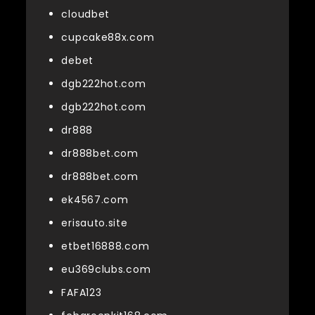
cloudbet
cupcake88x.com
debet
dgb222hot.com
dgb222hot.com
dr888
dr888bet.com
dr888bet.com
ek4567.com
erisauto.site
etbet16888.com
eu369clubs.com
FAFA123