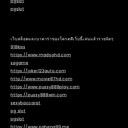
pgslot
pgslot
เว็บสล็อตและบาคาร่าของโครตดีเว็บนี้เล่นแล้วรวยจัดๆ
918kiss
https://www.madoohd.com
sagame
https://joker123auto.com
http://www.movie87hd.com
https://www.pussy888play.com
https://pussy888win.com
sexybaccarat
pg slot
pgslot
https://www.pgheng99.me