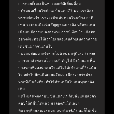
การคอยก็เลยเป็นทางออกที่ดีเยี่ยมที่สุด
• กำหนดเงื่อนไขก่อน: ปั่นแตก77 พวกเราต้อง
ทราบก่อนว่า เราจะเข้าเล่นตอนไหนบ้าง อาทิ
เช่น จะเล่นเมื่อเห็นสัญญาณบางสิ่ง หรือจะเล่น
เมื่อเกมมีการแปลงจังหวะ การมีเงื่อนไขแจ้งชัด
อย่างงี้จะช่วยให้เราไม่เผลอเล่นด้วยเหตุว่าความ
เคยชินมากจนเกินไป
• ยอมปล่อยบางจังหวะไปบ้าง: ผมรู้ดีเลยว่า คุณ
อาจจะกลัวพลาดโอกาสสำคัญไป ยิ่งถ้ามองเห็น
บางรอบที่มองน่าสนใจแต่ไม่ได้เข้าเล่นก็ยิ่งแค้น
ใจ อย่าไปย้อนคิดเลยครับผม เนื่องจากว่าต่าง
หากที่เป็นสิ่งที่จะทำให้ท่านกลับไปเล่นทุกตาดัง
เดิม
แค่ไม่เล่นทุกตาบน ปั่นแตก77 ก็เปลี่ยนแปลงคำ
ตอบให้ดีขึ้นได้แล้ว มาลองกันได้เลย!
ทีแรกๆที่ผมลองเล่นบน puntaek77 ผมก็ไม่เชื่อ