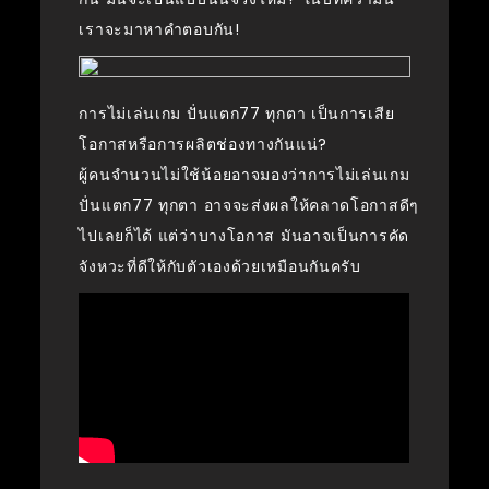
เราจะมาหาคำตอบกัน!
การไม่เล่นเกม ปั่นแตก77 ทุกตา เป็นการเสีย
โอกาสหรือการผลิตช่องทางกันแน่?
ผู้คนจำนวนไม่ใช้น้อยอาจมองว่าการไม่เล่นเกม
ปั่นแตก77 ทุกตา อาจจะส่งผลให้คลาดโอกาสดีๆ
ไปเลยก็ได้ แต่ว่าบางโอกาส มันอาจเป็นการคัด
จังหวะที่ดีให้กับตัวเองด้วยเหมือนกันครับ