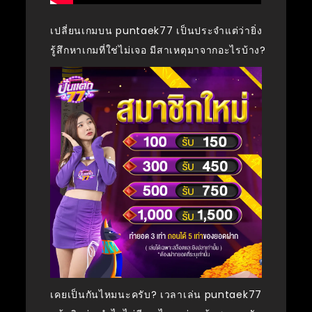
เปลี่ยนเกมบน puntaek77 เป็นประจำแต่ว่ายิ่ง
รู้สึกหาเกมที่ใช่ไม่เจอ มีสาเหตุมาจากอะไรบ้าง?
เคยเป็นกันไหมนะครับ? เวลาเล่น puntaek77