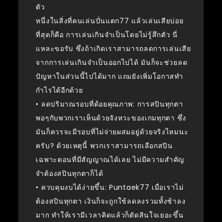
ตัว
หนึ่งในสิ่งที่คนเล่นปั่นแตก77 แล้วเล่นเสียบ่อย
ที่สุดก็คือ การเล่นเกินจำเป็นโดยไม่รู้สึกตัว นี่
แหละขอรับ ซึ่งถ้าเกิดเราสามารถลดการเล่นเสีย
จากการเล่นเกินจำเป็นออกไปได้ มันก็จะช่วยลด
ปัญหาในส่วนนี้ไปได้มาก แถมยังเพิ่มโอกาสทำ
กำไรได้อีกด้วย
• ลดปริมาณรอบที่ด้อยคุณภาพ: การสปินทุกตา
พอๆกับพวกเราเห็นด้วยจังหวะของเกมทุกตา ซึ่ง
มันก็ควรจะมีรอบที่ไม่จ่ายผสมอยู่ด้วยจริงไหมนะ
ครับ? ด้วยเหตุนี้ พวกเราสามารถเลือกสปิน
เฉพาะตอนที่มีสัญญาณได้เลย ไม่มีความสำคัญ
จำต้องสปินทุกตาก็ได้
• ควบคุมงบได้ง่ายขึ้น: Puntaek77 เมื่อเราไม่
ต้องสปินทุกตา เงินก็จะถูกใช้ลดลงรวมทั้งช้าลง
มาก ทำให้เรามีเวลาคิดแล้วก็ตัดสินใจเยอะขึ้น