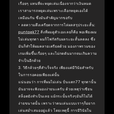
เรื่อยๆ แทนที่จะหยุดเล่นเนื่องจากว่าเงินหมด
เราสามารถหยุดเล่นเพราะเลือกหยุดเองได้
เหมือนกัน ซึ่งมันสำคัญมากขอรับ
• ลดความตึงเครียดจากการไล่ผลสรุประยะสั้น:
puntaek77
สิ่งที่ผมดูตัวเองเลยก็คือ พอเพียงผม
ไม่เล่นทุกตา ผมก็โฟกัสกับผลระยะสั้นลดลง ซึ่ง
มันก็ทำให้ผมคลายเครียดด้วย มองภาพรวมของ
เกมเพิ่มขึ้นเรื่อยๆ และไม่กดดันมากจนเกินความ
จำเป็นอีกด้วย
3. วิธีกล้วยๆที่สำเร็จจริง เพียงแค่มีวินัยสำหรับ
ในการรอคอยเพียงแค่นั้น
แน่นอนว่า การที่ผมไม่เล่น ปั่นแตก77 ทุกตานั้น
มันอาจจะฟังมองง่ายนะครับ ด้วยเหตุว่าเซียน
สล็อตยังทำเป็นเลย แม้กระนั้นจริงๆมันก็ไม่ได้
ง่ายขนาดนั้น เพราะว่าคนเล่นแบบเราๆก็อยาก
เล่นสม่ำเสมออยู่แล้ว โดยเหตุนี้ การมีวินัยใน