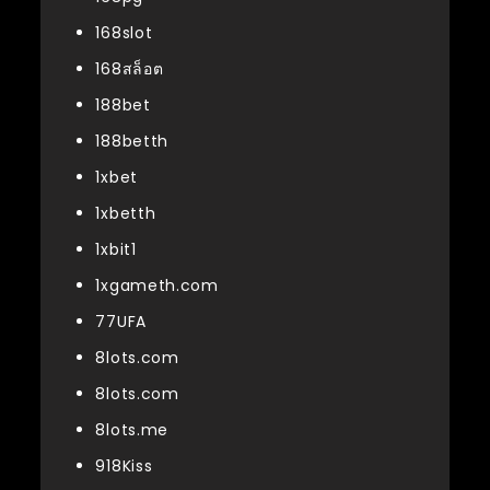
168slot
168สล็อต
188bet
188betth
1xbet
1xbetth
1xbit1
1xgameth.com
77UFA
8lots.com
8lots.com
8lots.me
918Kiss