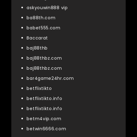
askyouwin888 vip
ba88th.com
babet555.com
Baccarat
baj88thb
baj88thbz.com
baj88thbz.com
bar4game24hr.com
betflixtikto
betflixtikto.info
betflixtikto.info
betm4vip.com
betwin6666.com