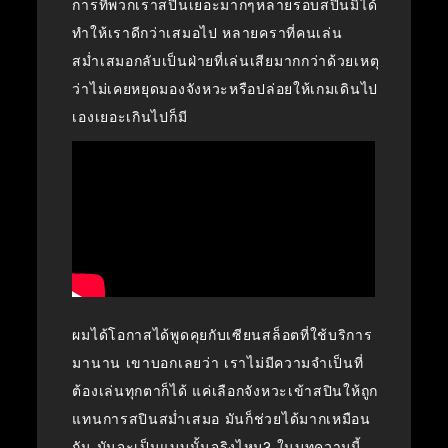
การที่พวกเราสปินเยอะมากๆหลายรอบสปินมิได้
ทำให้เราดีกว่าเสมอไป หลายคราที่คนเล่น
สม่ำเสมอกลับเป็นฝ่ายที่เล่นเสียมากกว่าด้วยเหตุ
ว่าไม่เคยหยุดมองจังหวะหรือปล่อยให้เกมเดินไป
เองเยอะเกินไปก็มี
ผมได้โอกาสได้พูดคุยกับเซียนสล็อตที่ใช้บริการ
มานาน เขาบอกเลยว่า เราไม่มีความจำเป็นที่
ต้องเล่นทุกตาก็ได้ แค่เลือกจังหวะเข้าสปินให้ถูก
แทนการสปินสม่ำเสมอ มันก็ช่วยได้มากเหมือน
กัน มันจะเป็นแบบนั้นจริงไหม? ในบทความนี้