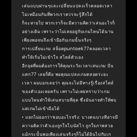
เล่นแบบผ่านๆและเปลี่ยนแปลงเร็วตลอดเวลา
ไม่เหมือนกันที่พวกเราควรจะรู้สึกได้
ก็จะหายไป พวกเราก็จะมีความคิดว่าเล่นอะไรก็
อย่างเดิม เพราะว่าไม่เคยอยู่กับเกมไหนได้นาน
เพียงพอจนถึงเข้ามือกับเกมนั้นจริงๆ
การเปลี่ยนเกม สล็อตpuntaek77ตลอดเวลา
ทำให้เริ่มไม่เข้าใจ สไตล์ตัวเอง
อีกจุดที่ผมต้องการให้คุณระวังเวลาเล่นเกม ปั่น
แตก77 เลยก็คือ พอคุณแปลงเกมตลอดระยะ
เวลา ผมบอกเลยว่า คุณจะไม่มีทางรู้เรื่องสไตล์
ของตัวเองเลยครับ เพราะไม่เคยทราบว่าเกม
แบบไหนทำให้เล่นสบายที่สุด ซึ่งมันอาจทำให้พบ
แต่เกมไม่เข้ามือได้
• แยกไม่ออกว่าชอบอะไรจริง: บางคนบางทีอาจมี
ความคิดว่าตัวเองถูกใจโบนัสไว ถูกใจภาพสวย
แม้กระนั้นพอเพียงเล่นจริงๆก็ไม่ได้อินไปกับเก