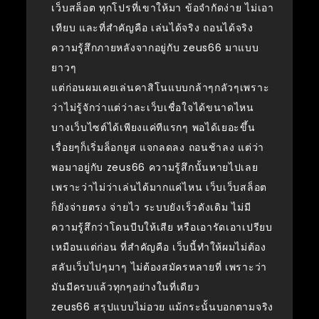
เว็บสล็อต ทุกโปรที่เขาให้มา ข้อจำกัดง่าย ไม่เอา
เทียบ และที่สำคัญคือ เล่นได้จริง ถอนได้จริง
ความรู้สึกภายหลังจากอยู่กับ zeus66 มาแบบ
ยาวๆ
แต่ก่อนผมเคยเล่นคาสิโนแบบกล้าๆกลัวๆเพราะ
ว่าไม่รู้จักว่าแต่ว่าละเว็บเชื่อใจได้ขนาดไหน
บางเว็บไซต์ได้เพียงแค่ทีแรกๆ พอได้เยอะขึ้น
เรื่อยๆก็เริ่มล็อกยูส แจกลดลง ถอนช้าลง แต่ว่า
พอมาอยู่กับ zeus66 ความรู้สึกนั้นหายไปเลย
เพราะว่าไม่ว่าเล่นได้มากแค่ไหน เว็บเว็บสล็อต
ก็ยังจ่ายตรง จ่ายไว ระบบยังเร็วดังเดิม ไม่มี
ความรู้สึกว่าโดนบีบให้เสีย หรือเอารัดเอาเปรียบ
เหมือนแต่ก่อน ที่สำคัญคือ เว็บนี้ทำให้ผมไม่ต้อง
สลับเว็บไปๆมาๆ ไม่ต้องสมัครหลายที่ เพราะว่า
มันมีครบแล้วทุกๆอย่างในที่เดียว
zeus66 สรุปแบบไม่อวย แม้กระนั้นบอกตามจริง