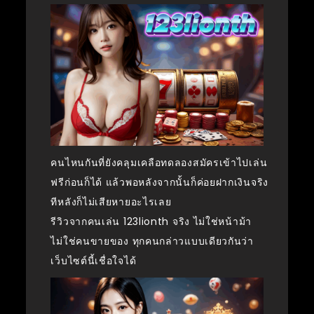
คนไหนกันที่ยังคลุมเคลือทดลองสมัครเข้าไปเล่น
ฟรีก่อนก็ได้ แล้วพอหลังจากนั้นก็ค่อยฝากเงินจริง
ทีหลังก็ไม่เสียหายอะไรเลย
รีวิวจากคนเล่น 123lionth จริง ไม่ใช่หน้าม้า
ไม่ใช่คนขายของ ทุกคนกล่าวแบบเดียวกันว่า
เว็บไซต์นี้เชื่อใจได้