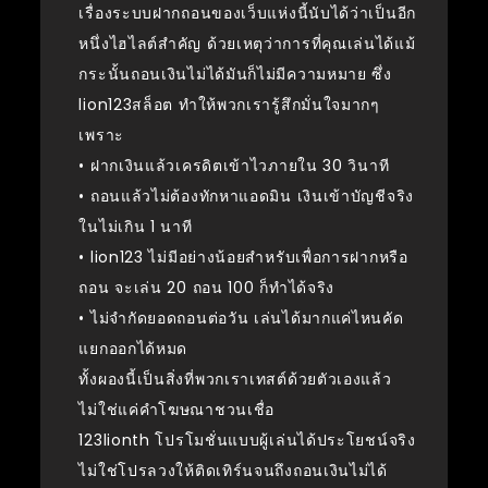
เรื่องระบบฝากถอนของเว็บแห่งนี้นับได้ว่าเป็นอีก
หนึ่งไฮไลต์สำคัญ ด้วยเหตุว่าการที่คุณเล่นได้แม้
กระนั้นถอนเงินไม่ได้มันก็ไม่มีความหมาย ซึ่ง
lion123สล็อต ทำให้พวกเรารู้สึกมั่นใจมากๆ
เพราะ
• ฝากเงินแล้วเครดิตเข้าไวภายใน 30 วินาที
• ถอนแล้วไม่ต้องทักหาแอดมิน เงินเข้าบัญชีจริง
ในไม่เกิน 1 นาที
• lion123 ไม่มีอย่างน้อยสำหรับเพื่อการฝากหรือ
ถอน จะเล่น 20 ถอน 100 ก็ทำได้จริง
• ไม่จำกัดยอดถอนต่อวัน เล่นได้มากแค่ไหนคัด
แยกออกได้หมด
ทั้งผองนี้เป็นสิ่งที่พวกเราเทสต์ด้วยตัวเองแล้ว
ไม่ใช่แค่คำโฆษณาชวนเชื่อ
123lionth โปรโมชั่นแบบผู้เล่นได้ประโยชน์จริง
ไม่ใช่โปรลวงให้ติดเทิร์นจนถึงถอนเงินไม่ได้