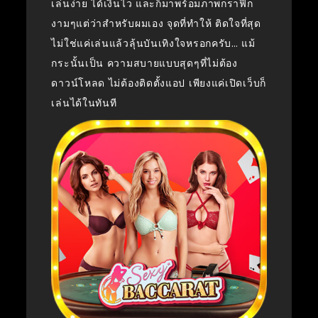
เล่นง่าย ได้เงินไว และก็มาพร้อมภาพกราฟิก
งามๆแต่ว่าสำหรับผมเอง จุดที่ทำให้ ติดใจที่สุด
ไม่ใช่แค่เล่นแล้วลุ้นบันเทิงใจหรอกครับ… แม้
กระนั้นเป็น ความสบายแบบสุดๆที่ไม่ต้อง
ดาวน์โหลด ไม่ต้องติดตั้งแอป เพียงแค่เปิดเว็บก็
เล่นได้ในทันที