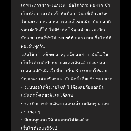
เฉพาะการฝาก-เบิกเงิน เมื่อใดก็ตามผมฝากเข้า
เว็บสล็อต เครดิตเข้าทันทีแบบวินาทีเดียวจริงๆ
ไม่เคยรอนาน ส่วนการถอนก็เช่นเดียวกัน ถอนกี่
รอบต่อวันก็ได้ ไม่มีจำกัด ไร้คุณค่าธรรมเนียม
ลักษณะเด่นที่ทำให้ zeus66 กลายเป็นเว็บไซต์ที่
ผมเล่นทุกวัน
หลังใช้ เว็บสล็อต มาครู่หนึ่ง ผมพบว่ามันไม่ใช่
เว็บไซต์ปกติเป้าหมายจะดูดเงินแล้วปลดปล่อย
เบลอ แต่มันคือเว็บที่บากบั่นสร้างระบบให้ตอบ
ปัญหาคนเล่นจริงๆและนั่นคือสิ่งที่ผมชื่นชอบมาก
• ระบบออโต้ทั้งเว็บไซต์ ไม่ต้องคุยกับแอดมิน
แม้แต่ครั้งเดียวก็เล่นได้ครบ
• รองรับการฝากเงินผ่านแบงค์รวมทั้งทรูวอเลท
สบายสุดๆ
• มีเกมทุกแนวให้เล่นแบบไม่ต้องย้าย
เว็บไซต์zeus66v2