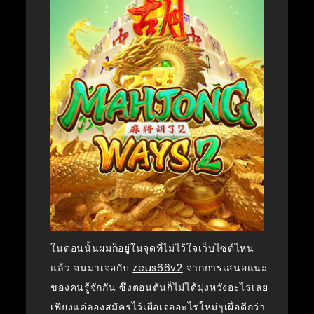
ในตอนนั้นผมก็อยู่ในจุดที่ไม่ไว้ใจเว็บไซต์ไหน
แล้ว จนมาเจอกับ
zeus66v2
จากการเสนอแนะ
ของคนรู้จักกัน ซึ่งตอนต้นก็ไม่ได้มุ่งหวังอะไรเลย
เพียงแค่ลองสมัครไว้เผื่อเจออะไรใหม่ๆเผื่อดีกว่า