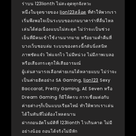
ร่าบน 123lionth ไม่สะดุดทุกจังหวะ
หนึ่งในจุดขายของ
lion123สล็อต
ที่ทำให้พวกเรา
เริ่มพึงพอใจเป็นระบบของเกมบาคาร่าที่ลื่นไหล
เล่นได้ต่อเนื่องแบบไม่สะดุด ไม่ว่าจะเป็นช่วง
เย็นที่มีคนเข้าใช้งานมากมาย หรือยามค่ำคืนที่
บางเว็บชอบล่ม ระบบของตรงนี้กลับนิ่งสนิท
ภาพชัดแจ๋ว ไพ่แจกไว ไม่มีหน่วง ไม่มีภาพเบลอ
หรือเสียงกระตุกให้เสียอารมณ์
ผู้เล่นสามารถเลือกค่ายเกมได้หลายแบบ ไม่ว่าจะ
เป็นค่ายฮิตอย่าง SA Gaming,
lion123
Sexy
Baccarat, Pretty Gaming, AE Seven หรือ
Dream Gaming ก็มีให้ครบ การเชื่อมต่อกับ
ค่ายต่างๆก็เป็นแบบเรียลไทม์ ทำให้พวกเราเล่น
ได้ในทันทีไม่ต้องโหลดนาน
ฝากถอนอัตโนมัติที่ 123lionth ไวเกินคาด ไม่มี
อย่างน้อย ถอนได้จริงไม่มีหัก