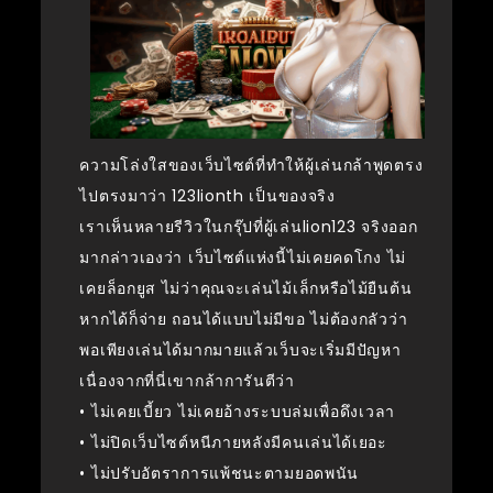
ความโล่งใสของเว็บไซต์ที่ทำให้ผู้เล่นกล้าพูดตรง
ไปตรงมาว่า 123lionth เป็นของจริง
เราเห็นหลายรีวิวในกรุ๊ปที่ผู้เล่นlion123 จริงออก
มากล่าวเองว่า เว็บไซต์แห่งนี้ไม่เคยคดโกง ไม่
เคยล็อกยูส ไม่ว่าคุณจะเล่นไม้เล็กหรือไม้ยืนต้น
หากได้ก็จ่าย ถอนได้แบบไม่มีขอ ไม่ต้องกลัวว่า
พอเพียงเล่นได้มากมายแล้วเว็บจะเริ่มมีปัญหา
เนื่องจากที่นี่เขากล้าการันตีว่า
• ไม่เคยเบี้ยว ไม่เคยอ้างระบบล่มเพื่อดึงเวลา
• ไม่ปิดเว็บไซต์หนีภายหลังมีคนเล่นได้เยอะ
• ไม่ปรับอัตราการแพ้ชนะตามยอดพนัน