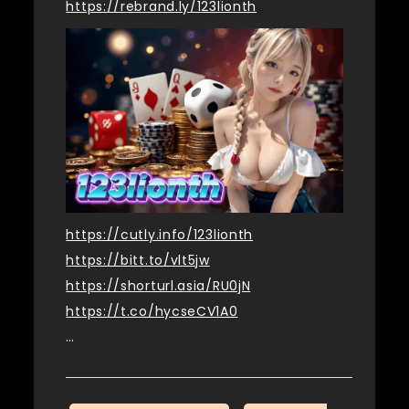
https://rebrand.ly/123lionth
https://cutly.info/123lionth
https://bitt.to/vlt5jw
https://shorturl.asia/RU0jN
https://t.co/hycseCV1A0
…