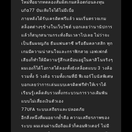
ใหม่ที่อยากทดลองสัมผัสเกมสล็อตก่อนลงทุน
ufa77 บันเทิงใจได้ไม่มีเบื่อ
ภายหลังได้รับเครดิตฟรีแล้ว ผมเริ่มตรวจเกม
สล็อตต่างๆข้างในเว็บไซต์ บอกเลยว่านานัปการ
แล้วก็สนุกสนานกระทั่งลืมเวลาไปเลย ไม่ว่าจะ
เป็นธีมผจญภัย ธีมแฟนตาซี หรือธีมคลาสสิก ทุก
เกมมีความน่าสนใจและกราฟิกสวย เอฟเฟกต์
เสียงก็ทำให้มีความรู้สึกเสมือนอยู่ในคาสิโนจริงๆ
ผมเองก็ได้โอกาสได้ลองทั้งยังสล็อตแบบ 3 วงล้อ
รวมทั้ง 5 วงล้อ รวมทั้งเกมที่มี ฟีเจอร์โบนัสพิเศษ
บอกเลยว่าการเล่นแบบเครดิตฟรีทำให้เราได้
เรียนรู้เคล็ดลับรวมทั้งกระบวนการวางเดิมพัน
แบบไม่เสี่ยงเงินตัวเอง
77UFA ระบบเสถียรและปลอดภัย
อีกสิ่งหนึ่งที่ผมอยากย้ำคือ ความเสถียรภาพของ
ระบบ ผมเล่นผ่านมือถือแล้วก็คอมพิวเตอร์ ไม่มี