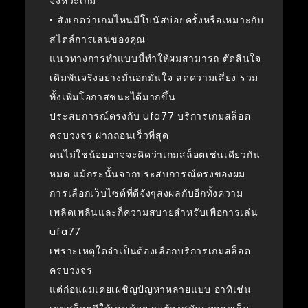
จังหวะเกม
• สังเกตว่าเกมไหนมีโบนัสบ่อยครั้งหรือเหมาะกับ
สไตล์การเล่นของคุณ
แนวทางการทำแบบนี้ทำให้ผมสามารถ ตัดสินใจ
เดิมพันจริงอย่างมั่นอกมั่นใจ ลดความเสี่ยง รวม
ทั้งเพิ่มโอกาสชนะได้มากขึ้น
ประสบการณ์ตรงกับ ufa77 บริการเกมสล็อต
ครบวงจร ฝากถอนเร็วที่สุด
คนไม่ใช่น้อยอาจจะคิดว่าเกมสล็อตเช่นเดียวกัน
หมด แม้กระนั้นจากประสบการณ์ตรงของผม
การเลือกเว็บไซต์ที่ดีจังๆส่งผลกับอีกทั้งความ
เพลิดเพลินและก็ความสบายสำหรับเพื่อการเล่น
ufa77
เพราะเหตุใดจำเป็นต้องเลือกบริการเกมสล็อต
ครบวงจร
แต่ก่อนผมเคยเผชิญปัญหาหลายแบบ อาทิเช่น