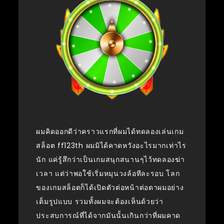
ผมคิดออกดีว่าคราวแรกที่ผมได้ทดลองเล่นเกม
สล็อต ff123th ผมมิได้คาดหวังอะไรมากเท่าไร
นัก แค่รู้สึกว่าเป็นเกมสนุกสนานๆไว้ทดลองฆ่า
เวลา แต่ว่าพอใช้เริ่มหมุนวงล้อทีละรอบ โลก
ของเกมสล็อตก็ได้เปิดตัวต่อหน้าต่อตาผมอย่าง
เต็มรูปแบบ รวมทั้งผมจะต้องเห็นด้วยว่า
ประสบการณ์ที่ได้จากมันนั้นเกินกว่าที่ผมคาด