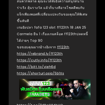
สมควรพลาด คุณจะได้ทั้งยังความสนุกสนาน
ร่าเริง ลุ้นรางวัล แล้วก็บางทีอาจโชคดีพบกับ
แจ็กเพียงพอตที่เปลี่ยนแปลงวันของคุณให้พิเศษ
ขึ้นทันที
เกมยิงปลา fafa 123 slot ff123th 18 JAN 25
Carmela ยืน 1 เรื่องเกมสล็อต ff123thปลดหนี้
ได้ง่ายๆ Top 90
ขอขอบคุณมากอ้างอิงจาก
ff123th
https://rebrand.ly/ff123th
https://cutly.info/ff123th
https://bitt.to/vieh6d
https://shorturl.asia/5b1Xs