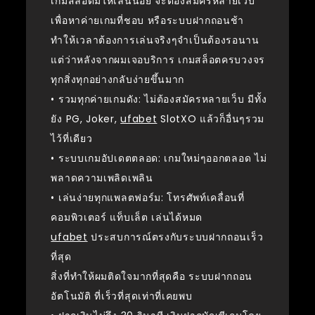
เกมสล็อตมีให้เล่นน้อย จะต้องสมัครหลายเว็บ
เพื่อหาค่ายเกมที่ชอบ หรือระบบฝากถอนช้า
ทำให้เวลาต้องการเล่นจริงๆจำเป็นต้องรอนาน
แต่ว่าหลังจากผมเจอบริการ เกมสล็อตครบวงจร
ทุกสิ่งทุกอย่างกลับง่ายขึ้นมาก
• รวมทุกค่ายเกมดัง: ไม่ต้องสมัครหลายเว็บ มีทั้ง
ยัง PG, Joker,
ufabet
SlotXO แล้วก็อื่นๆรวม
ไว้ที่เดียว
• ระบบเกมอัปเดตตลอด: เกมใหม่ๆออกตลอด ไม่
พลาดความเพลิดเพลิน
• เล่นง่ายทุกแพลตฟอร์ม: โทรศัพท์เคลื่อนที่
คอมพิวเตอร์ แท็บเล็ต เล่นได้หมด
ufabet
ประสบการณ์ตรงกับระบบฝากถอนเร็ว
ที่สุด
สิ่งที่ทำให้ผมติดใจมากที่สุดคือ ระบบฝากถอน
อัตโนมัติ ที่เร็วที่สุดเท่าที่เคยพบ