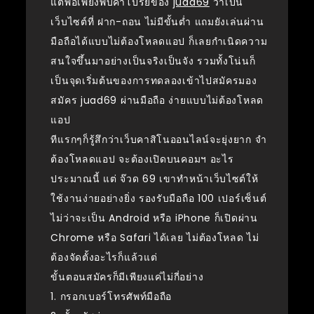
แต่พอเพียงพบคำโปรยของ
juad69
ว่าเป็น
เว็บไซต์ที่ ฝาก-ถอน ไม่มีขั้นต่ำ แถมยังเล่นผ่าน
มือถือได้แบบไม่ต้องโหลดแอป ก็เลยกำเนิดความ
สนใจขึ้นมาอย่างเป็นจริงเป็นจัง รวมทั้งโน่นก็
เป็นจุดเริ่มต้นของการทดลองเข้าไปสมัครมอง
สมัคร juad69 ผ่านมือถือ ง่ายแบบไม่ต้องโหลด
แอป
ทีแรกๆก็รู้สึกว่าเว็บคาสิโนออนไลน์จะยุ่งยาก จำ
ต้องโหลดแอป จะต้องเปิดบนคอมฯ อะไร
ประมาณนี้ แต่ จ๊วด 69 เขาทำหน้าเว็บไซต์ให้
ใช้งานง่ายอย่างยิ่ง รองรับมือถือ 100 เปอร์เซ็นต์
ไม่ว่าจะเป็น Android หรือ iPhone ก็เปิดผ่าน
Chrome หรือ Safari ได้เลย ไม่ต้องโหลด ไม่
ต้องจัดตั้งอะไรก็แล้วแต่
ขั้นตอนสมัครก็มีเพียงแค่ไม่กี่อย่าง
1. กรอกเบอร์โทรศัพท์มือถือ