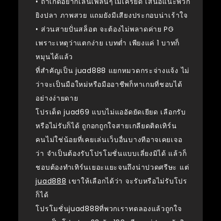
• ถ้าเกิดอยากเล่นเพลินๆไม่เครียด เสนอแนะพวก
ยิงปลา ภาพสวย แถมยังมีเสียงประกอบน่าเร้าใจ
• ส่วนสายปั่นสล็อต จะต้องไม่พลาดค่าย PG
เพราะเหตุว่าแตกง่าย เบทต่ำ เพียงแค่ 1 บาทก็
หมุนได้แล้ว
ที่สำคัญเป็น juad888 แยกหมวดกระจ่างแจ้ง ไม่
ว่าจะเป็นมือใหม่หรือมืออาชีพก็หาเกมที่ชอบได้
อย่างง่ายดาย
โปรเด็ด juad69 แบบไม่แออัดยัดเยียด เลือกรับ
หรือไม่รับก็ได้ ถูกอกถูกใจสายเกลียดติดเทิร์น
คนไม่ใช่น้อยที่เคยเล่นเว็บอื่นบางทีอาจเคยเจอ
ว่า จำเป็นต้องรับโปรโมชั่นแบบเลี่ยงมิได้ แล้วก็
ชอบต้องทำเทิร์นเยอะแยะจนถึงน่าปวดศรีษะ แต่
juad888
เขาให้เลือกได้ว่า จะรับหรือไม่รับโปร
ก็ได้
โปรโมชั่นjuad888ที่พวกเราทดลองแล้วถูกใจ