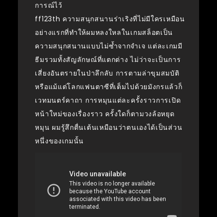
การณ์ไว้
ff123th ความสนุกสนานร่าเริงที่ไม่มีใครเหมือน
อย่างแรกที่ทำให้ผมหลงใหลในเกมสล็อตเป็น
ความสนุกสนานแบบไม่ซ้ำจากจำเจ แต่ละเกมมี
ธีมรวมทั้งสัญลักษณ์ที่แตกต่าง ไม่ว่าจะเป็นการ
เสี่ยงอันตรายในป่าลึกลับ การตามล่าขุมสมบัติ
หรือแม้แต่โลกแฟนตาซีที่เต็มไปด้วยมังกรแล้วก็
เวทมนตร์คาถา การหมุนแต่ละครั้งราวการเปิด
หน้าใหม่ของเรื่องราว ครั้งใดก็ตามวงล้อหยุด
หมุน ผมรู้สึกตื่นเต้นเหมือนว่าตนเองได้เป็นส่วน
หนึ่งของเกมนั้น