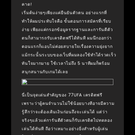
คาด!
เริ่มต้นง่ายๆเพียงแค่ยืนยันตัวตน อย่างแรกที่
ทำให้ผมประทับใจคือ ขั้นตอนการสมัครที่เรียบ
ง่าย เพียงแค่กรอกข้อมูลรากฐานและการันตีตัว
ตนก็สามารถรับเครดิตฟรีได้ทันที ผมนึกออกว่า
ตอนแรกก็แอบไม่ค่อยสบายใจเรื่องความยุ่งยาก
แม้กระนั้นระบบของเว็บที่ผมลองใช้ทำได้รวดเร็ว
ทันใจมากมาย ใช้เวลาไม่ถึง 5 นาทีผมก็พร้อม
สนุกสนานกับเกมได้เลย
นี่เป็นจุดเด่นสำคัญของ 77UFA เครดิตฟรี
เพราะว่าผู้คนจำนวนไม่ใช้น้อยบางทีอาจมีความ
รู้สึกว่าจะต้องเติมเงินก่อนถึงจะเล่นได้ แต่ว่า
จริงๆแล้วแค่การันตีตัวตนก็รับเครดิตไปทดลอง
เล่นได้ทันที ถือว่าเหมาะอย่างยิ่งสำหรับผู้เล่น