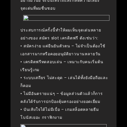
อย่างมีวินัย จะบันเทิงใจและก็ลดความเสี่ยง
จุดเด่นที่ผมชื่นชอบ
ประสบการณ์ครั้งนี้ทำให้ผมเห็นจุดเด่นหลาย
อย่างของ สมัคร slot เครดิตฟรี ดังเช่นว่า:
• สมัครง่าย แค่ยืนยันตัวตน – ไม่จำเป็นต้องใช้
เอกสารมากหรือคอยอนุมัติยาวนานหลายวัน
• เครดิตฟรีทดสอบเล่น – เหมาะกับคนเริ่มต้น
เรียนรู้เกม
• ระบบเสถียร ไม่สะดุด – เล่นได้ทั้งยังมือถือและ
ก็คอม
• ไม่มีอันตรายแน่ๆ – ข้อมูลส่วนตัวแล้วก็การ
คลังได้รับการปกป้องคุ้มครองอย่างยอดเยี่ยม
• บันเทิงใจได้ไม่มีเบื่อ – เกมสล็อตหลายธีม
โบนัสเยอะ กราฟิกงาม