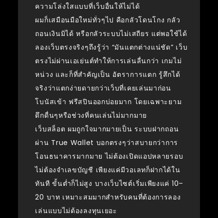
ความโล่งใสแบบที่เว็บอื่นให้ไม่ได้
ผมก็เสมือนมือใหม่ทั่วๆไป คือกลัวโดนโกง กลัว
ถอนเงินมิได้ หรือกลัวระบบไม่เสถียร แต่พอใช้ได้
ลองเว็บตรงจริงๆถึงรู้ว่า “มันแตกต่างแน่ชัด” เว็บ
ตรงไม่ผ่านเอเย่นต์ทำให้การเล่นลื่นกว่า เกมไม่
หน่วง และก็ที่สำคัญเป็น อัตราการแตก รู้สึกได้
จริงว่าแตกง่ายดายกว่าเว็บที่เคยเล่นมาก่อน
โบนัสเข้า ฟรีสปินออกบ่อยมาก โดยเฉพาะยาม
ดึกดื่นๆหรือช่วงที่คนเล่นไม่มากมาย
เว็บสล็อต ผมถูกใจมากมายเป็น ระบบฝากถอน
ผ่าน True Wallet บอกตรงๆว่าสบายกว่าการ
โอนธนาคารมากมาย ไม่ต้องเปิดแอปหลายรอบ
ไม่ต้องจำเลขบัญชี เพียงแค่มีวอเลทก็ฝากได้ใน
ทันที ขั้นต่ำก็ไม่สูง บางเว็บไซต์เริ่มเพียงแค่ 10–
20 บาท เหมาะสมมากสำหรับคนที่ต้องการลอง
เล่นแบบไม่ต้องลงทุนเยอะ