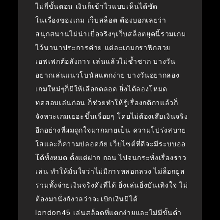
ไม่กี่ขั้นตอน เงินก็เข้าไวแบบเห็นได้ชัด
ในเรื่องของเกม เว็บสล็อต ต้องบอกเลยว่า
สนุกสนานไม่น่าเบื่อจริงๆเว็บสล็อตยุคนี้รวมเกม
ไว้นานาประการค่าย แต่ละเกมกราฟิกสวย
เอฟเฟกต์อลังการ เล่นแล้วไม่ซ้ำซาก บางวัน
อยากเล่นแนวโบนัสแตกง่าย บางวันอยากลอง
เกมใหม่ๆก็มีให้เลือกตลอด ยิ่งได้ลองโหมด
ทดสอบเล่นก่อน ก็ช่วยทำให้รู้เรื่องกติกาแล้วก็
จังหวะเกมเยอะขึ้นเรื่อยๆ โดยไม่ต้องเสียเงินจริง
อีกอย่างที่ผมถูกใจมากมายเป็น ความโปร่งสบาย
ใสและก็ความปลอดภัย เว็บไซต์ที่ดีจะมีระบบออ
โต้ทั้งหมด ตั้งแต่ฝาก ถอน ไปจนกระทั่งเรื่องราว
เล่น ทำให้มั่นใจว่าไม่มีการหลอกลวง ไม่ล็อกยูส
รวมทั้งจ่ายเงินจริงดังที่ได้ ยิ่งเล่นยิ่งบันเทิงใจ ไม่
ต้องมานั่งกังวลว่าจะเบิกเงินมิได้
london45 เล่นสล็อตที่แตกง่ายและไม่มีขั้นต่ำ