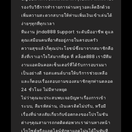
รองรับวิธีการทำรายการผ่านทรูวอลเล็ตอีกด้วย
เพิ่มความสะดวกสบายให้ท่านเพิ่มเงินเข้าเล่นได้
ง่ายๆทุกที่ทุกเวลา
ทีมงาน jinda888 Support ระดับมืออาชีพ ดูแล
คุณเสมือนคนที่อาศัยอยู่ภายในครอบครัว
ความสุขแล้วก็คุณประโยชน์ซึ่งมาจากสมาชิกคือ
สิ่งที่เราเอาใจใส่มากที่สุด ที่ สล็อต888 เรามีทีม
งานแอดมินคอลเซ็นเตอร์ที่ได้รับการอบรมมา
เป็นอย่างดี รอสแตนด์บายให้บริการช่วยเหลือ
และก็ตอบเรื่องสอบถามของสมาชิกทุกท่านตลอด
24 ชั่วโมง ไม่มีทางหยุด
ไม่ว่าคุณจะประสบพบเจอปัญหาเรื่องการเข้า
ระบบ, ลืมรหัสผ่าน, เงินเครดิตไม่ปรับ, หรือมี
เรื่องที่น่าสงสัยเกี่ยวกับข้อตกลงของโปรโมชัน
ต่างๆคุณสามารถกดติดต่อพวกเราผ่านทางหน้า
เว็บไซต์หรือแอดไลน์ทักหาแอดไม่นได้ในทันที