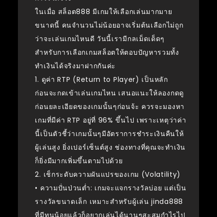
ในเมื่อ สล็อต888 มีเกมให้เลือกเล่นมากมาย
ขนาดนี้ คนจำนวนไม่น้อยอาจเริ่มต้นเลือกไม่ถูก
ว่าจะเล่นเกมไหนดี วันนี้เรามีกลเม็ดเด็ดๆ
สำหรับการเลือกเกมสล็อตให้ตอบปัญหารวมทั้ง
ทำเงินได้จริงมาฝากกันค่ะ
1. ดูค่า RTP (Return to Player) เป็นหลัก
ก่อนจะกดเข้าเล่นเกมไหน เสนอแนะให้ลองกดดู
ก่อนยละเอียดของเกมนั้นๆก่อนจ้ะ ควรจะมองหา
เกมที่มีค่า RTP อยู่ที่ 96% ขึ้นไป เพราะเหตุว่าค่า
นี้เป็นตัวชี้ว่าเกมนั้นๆมีอัตราการชำระเงินคืนให้
ผู้เล่นสูง ยิ่งเปอร์เซ็นต์สูง ช่องทางที่คุณจะทำเงิน
ก็ยิ่งมีมากเพิ่มขึ้นตามไปด้วย
2. เช็กระดับความผันแปรของเกม (Volatility)
• ความปั่นป่วนต่ำ: เกมจะแจกรางวัลบ่อย แต่เป็น
รางวัลขนาดเล็ก เหมาะสำหรับผู้เล่น jinda888
ที่มีทุนน้อยแล้วก็อยากเล่นได้นานๆสะสมกำไรไป