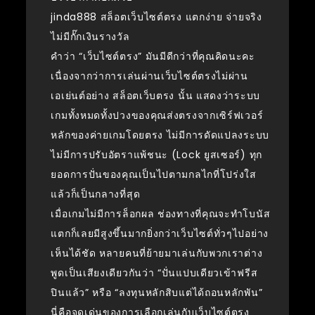
jinda888 สล็อตเว็บไซต์ตรง แตกง่าย จ่ายจริง
ไม่มีกั๊กเงินรางวัล
คำว่า “เว็บไซต์ตรง” มันมีดีกว่าที่คุณคิดนะคะ
เนื่องจากว่าการเล่นผ่านเว็บไซต์ตรงไม่ผ่าน
เอเย่นต์อย่าง สล็อตเว็บตรง นั้น แสดงว่าระบบ
เกมทั้งหมดทั้งปวงของคุณส่งตรงจากเซิร์ฟเวอร์
หลักของค่ายเกมโดยตรง ไม่มีการดัดแปลงระบบ
ไม่มีการปรับอัตราแพ้ชนะ (Lock ยูสเซอร์) ทุก
ยอดการปั่นของคุณเป็นไปตามกลไกที่โปร่งใส
แล้วก็เป็นกลางที่สุด
เมื่อเกมไม่มีการล็อกผล ช่องทางที่คุณจะทำโบนัส
แตกก็เลยมีสูงขึ้นมากยิ่งกว่าเว็บไซต์ทั่วๆไปอย่าง
เห็นได้ชัด หลายคนที่ย้ายมาเล่นกับพวกเราต่าง
พูดเป็นเสียงเดียวกันว่า “ปั่นแปบเดียวเข้าฟรีส
ปินแล้ว” หรือ “ลงทุนหลักสิบแต่ได้ถอนหลักพัน”
นี่คือจุดเด่นของการเลือกเล่นกับเว็บไซต์ตรง