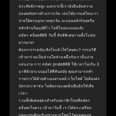
ประสิทธิภาพสูง นอกจากนี้เรายังยืนยันความ
ปลอดภัยทางด้านการเงิน เล่นได้มากแค่ไหนเรา
จ่ายให้ครบทุกบาททุกเงิน จะถอนหลักร้อยหรือ
หลักล้านก็อนุมัติไว ไม่มีโยเยแน่นอนจ้ะ
สมัคร สล็อต888 วันนี้ สิทธิพิเศษรวมทั้งโบนัส
มากมาย!
ต้องการร่วมบันเทิงใจแล้วใช่ไหมคะ? กรรมวิธี
เข้ามาร่วมเป็นส่วนใดส่วนหนึ่งกับเรานั้นง่าย
แสนง่าย การ สมัคร jinda888 ใช้เวลาไม่เกิน 3
นาทีด้วยระบบออโต้ที่ทันสมัย คุณสามารถทำ
รายการได้ด้วยตัวเองผ่านหน้าเว็บไซต์ ไม่ต้องส่ง
บัตรประชาชน ไม่ต้องรอแอดมินยืนยันให้เสีย
เวลา
รวมทั้งพิเศษสุดๆสำหรับสมาชิกใหม่ที่สมัคร
สล็อตเว็บตรง เข้ามาวันนี้ เราได้ตระเตรียม
แคมเปญต้อนรับอย่างมากใหญ่ไว้คอยคุณอยู่