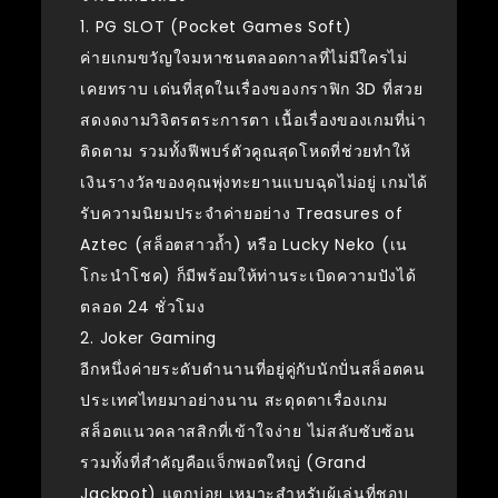
1. PG SLOT (Pocket Games Soft)
ค่ายเกมขวัญใจมหาชนตลอดกาลที่ไม่มีใครไม่
เคยทราบ เด่นที่สุดในเรื่องของกราฟิก 3D ที่สวย
สดงดงามวิจิตรตระการตา เนื้อเรื่องของเกมที่น่า
ติดตาม รวมทั้งฟีพบร์ตัวคูณสุดโหดที่ช่วยทำให้
เงินรางวัลของคุณพุ่งทะยานแบบฉุดไม่อยู่ เกมได้
รับความนิยมประจำค่ายอย่าง Treasures of
Aztec (สล็อตสาวถ้ำ) หรือ Lucky Neko (เน
โกะนำโชค) ก็มีพร้อมให้ท่านระเบิดความปังได้
ตลอด 24 ชั่วโมง
2. Joker Gaming
อีกหนึ่งค่ายระดับตำนานที่อยู่คู่กับนักปั่นสล็อตคน
ประเทศไทยมาอย่างนาน สะดุดตาเรื่องเกม
สล็อตแนวคลาสสิกที่เข้าใจง่าย ไม่สลับซับซ้อน
รวมทั้งที่สำคัญคือแจ็กพอตใหญ่ (Grand
Jackpot) แตกบ่อย เหมาะสำหรับผู้เล่นที่ชอบ