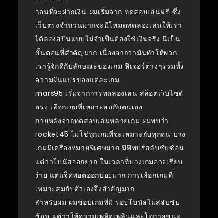
ก่อนที่จะฝากเงิน ผมเริ่มจาก ทดสอบเล่นฟรี ซึ่ง
เว็บตรงจำนวนมากจะมีโหมดทดลองเล่นให้เรา
ได้ลองสปินแบบไม่จำเป็นต้องใช้เงินจริง นี่เป็น
ขั้นตอนที่สำคัญมาก เนื่องจากว่ามันทำให้พวก
เรารู้จักดีกับลักษณะของเกม ฟีเจอร์ต่างๆรวมทั้ง
ความผันแปรของแต่ละเกม
mars95 เริ่มจากการทดลองเล่น สล็อตเว็บไซต์
ตรง เลือกเกมที่เหมาะสมกับตนเอง
ภายหลังจากทดสอบเล่นหลายเกม ผมพบว่า
rocket45 ไม่ใช่ทุกเกมที่จะเหมาะกับทุกคน บาง
เกมมีเครื่องหมายพิเศษมาก มีฟีพบร์สลับซับซ้อน
แต่ว่าโบนัสออกยาก ในเวลาที่บางเกมอาจเรียบ
ง่าย แต่แจ็คพอตออกบ่อยมาก การเลือกเกมที่
เหมาะสมกับตัวเองจึงสำคัญมาก
สำหรับผม ผมชอบเกมที่มี รอบโบนัสไม่สลับซับ
ซ้อน แต่ว่าให้ความเพลิดเพลินและโอกาสชนะ