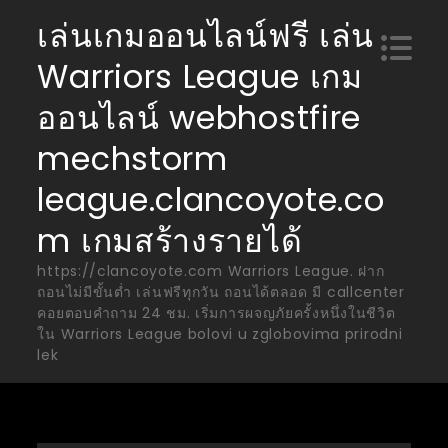
Skip
เล่นเกมออนไลน์ฟรี เล่น
to
Warriors League เกม
content
ออนไลน์ webhostfire
mechstorm
league.clancoyote.co
m เกมสร้างรายได้
https://clancoyote.com Warriors League. ฝาก
ถอนไม่มีขั้นต่ำ เล่นฟรีทุกวัน ถอนได้ตลอด มี callcenter
คอยตอบคำถาม 24 ชม. เริ่มการผจญภัยครั้งหนึ่งในชีวิต
ใน Warriors League bolovi u zglobovima prirodni
lek