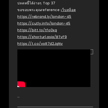
ปลดหนี้ได้ง่ายๆ Top 37
ขอขอบพระคุณreference
เว็บสล็อต
https://rebrand.ly/london-45
https://cutly.info/london-45
https://bitt.to/tfo0xq
https://shorturl.asia/BTvF9
https://t.co/voR7d2JqNv
…