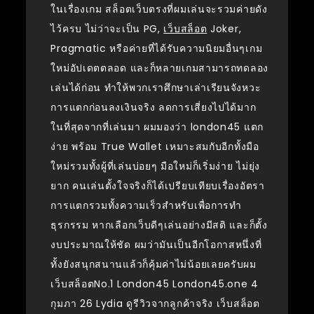
ในเรื่องเกม สล็อตเว็บตรงที่ผมเล่นจะรวมค่ายดัง
ไว้ครบ ไม่ว่าจะเป็น PG,
เว็บสล็อต
Joker,
Pragmatic หรือค่ายที่ได้รับความนิยมอื่นๆเกม
ใหม่อัปเดตตลอด และก็หลายเกมสามารถทดลอง
เล่นได้ก่อน ทำให้พวกเราศึกษาเล่าเรียนจังหวะ
การแตกก่อนลงเงินจริง ลดการเสี่ยงไปได้มาก
ในที่สุดจากที่เล่นมา ผมมองว่า london45 แตก
ง่าย พร้อม True Wallet เหมาะสมกับอีกทั้งมือ
ใหม่รวมทั้งผู้ที่เล่นบ่อยๆ มือใหม่ก็เริ่มง่าย ไม่ยุ่ง
ยาก คนเล่นตั้งใจจริงก็ได้เปรียบเทียบเรื่องอัตรา
การแตกรวมทั้งความเร็วสำหรับเพื่อการทำ
ธุรกรรม หากเลือกเว็บดีๆเล่นอย่างมีสติ และก็ตั้ง
งบประมาณให้ชัด ผมว่ามันเป็นอีกโอกาสหนึ่งที่
ทั้งยังสนุกสนานแล้วก็คุ้มค่าไม่น้อยเลยครับผม
เว็บสล็อตNo.1 London45 London45.one 4
กุมภา 26 Lydia ดูรีวิวจากลูกค้าจริง เว็บสล็อต