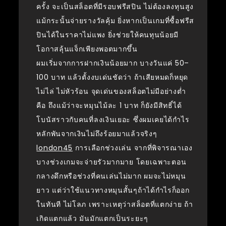
ครั้ง จะเป็นสล็อตที่มีรอบฟรีสปิน ไม่ต้องลงทุนสูง
แม้กระนั้นจ่ายรางวัลคุ้ม ยิ่งหากเป็นเกมที่ซื้อฟรีส
ปินได้ในราคาไม่แพง ยิ่งช่วยให้คนทุนน้อยมี
โอกาสลุ้นแจ็กเพียงพอตมากขึ้น
ผมเริ่มจากการฝากเงินน้อยมาก บางวันแค่ 50–
100 บาท แล้วตั้งงบเด่นชัดว่า ถ้าเสียหมดก็หยุด
ไม่ไล่ ไม่หัวร้อน จุดเด่นของสล็อตไม่มีอย่างต่ำ
คือ ถึงแม้ว่าจะหมุนไม้ละ 1 บาท ก็ยังมีสิทธิ์ได้
โบนัสราวกับคนที่ลงเงินเยอะ ซึ่งผมเคยได้กำไร
หลักพันจากเงินไม่ถึงร้อยมาแล้วจริงๆ
london45
การเลือกช่วงเล่น จากที่พิจารณาเอง
บางช่วงเกมจะจ่ายรัวมากมาย โดยเฉพาะตอน
กลางดึกหรือช่วงที่คนเล่นไม่มาก ผมจะไม่หมุน
ยาว แต่ว่าใช้แนวทางหมุนสั้นๆถ้าได้กำไรก็ออก
ในทันที ไม่โลภ เพราะเหตุว่าสล็อตที่แตกง่าย ถ้า
เกิดแตกแล้ว มันมักแตกเป็นระยะๆ