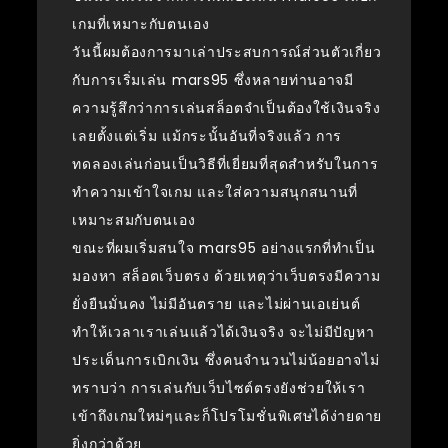
เกมที่เหมาะกับตนเอง
วันนี้ผมต้องการมาเล่าประสบการณ์ส่วนตัวเกี่ยว
กับการเริ่มเล่น mars95 ซึ่งหลายท่านอาจมี
ความรู้สึกว่าการเล่นสล็อตจำเป็นต้องใช้เงินจริง
เลยตั้งแต่เริ่ม แม้กระนั้นอันที่จริงแล้ว การ
ทดลองเล่นก่อนเป็นวิธีที่เยี่ยมที่สุดสำหรับในการ
ทำความเข้าใจเกม และใส่ความสนุกสนานที่
เหมาะสมกับตนเอง
ขณะที่ผมเริ่มสนใจ mars95 อย่างแรกที่ทำเป็น
มองหา สล็อตเว็บตรง ด้วยเหตุว่าเว็บตรงมีความ
ยั่งยืนมั่นคง ไม่มีอันตราย และไม่ผ่านเอเย่นต์
ทำให้เวลาเราเล่นแล้วได้เงินจริง จะไม่มีปัญหา
ประเด็นการเบิกเงิน ซึ่งคนจำนวนไม่น้อยอาจไม่
ทราบว่า การเล่นกับเว็บไซต์ตรงยังช่วยให้เรา
เข้าถึงเกมใหม่ๆและก็โปรโมชั่นพิเศษได้ง่ายดาย
ยิ่งกว่าด้วย