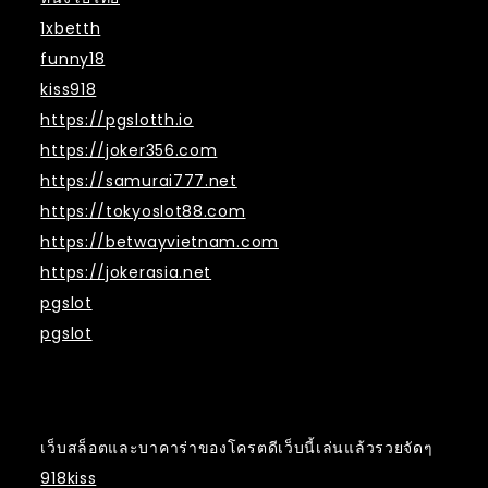
1xbetth
funny18
kiss918
https://pgslotth.io
https://joker356.com
https://samurai777.net
https://tokyoslot88.com
https://betwayvietnam.com
https://jokerasia.net
pgslot
pgslot
เว็บสล็อตและบาคาร่าของโครตดีเว็บนี้เล่นแล้วรวยจัดๆ
918kiss