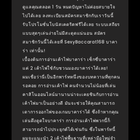
ดูแลคุณตลอด 1 วัน หมดปัญหาไม่ค่อยสบายใจ
ไปได้เลย ลงทะเบียนสมัครสมาชิกกับเราวันนี้
รับโปรโมชั่นโบนัสเคดริตฟรีได้เลย ระบบเสถียร
แบบสุดๆเล่นง่ายไม่มีสะดุดแน่นอน สมัคร
สมาชิกวันนี้ได้เลยที่ SexyBaccarat168 บาคา
ร่า เท่านั้น!
เบื้องต้นการอ่านเค้าไพ่บาคาร่า เซ็กซี่บาคาร่า
แค่ 2 เค้าไพ่ใช้กับชวนมองบาคาร่าได้เลย!
ผมเชื่อว่านี่เป็นอีกพาร์ทหนึ่งของบทความที่ทุกคน
รอคอย การอ่านเค้าไพ่ คนจำนวนไม่น้อยที่เล่น
คาสิโนออนไลน์มานานน่าจะเคยชินกับการอ่าน
เค้าไพ่มาเป็นอย่างดี มันจะช่วยให้คุณสามารถ
เดาการออกไพ่ของเกมบาคาร่าได้ ซึ่งถ้าหากคุณ
เล่นดึงดูดใจบาคาร่า การอ่านเค้าไพ่พวกนี้ก็
สามารถนำไปประยุกต์ได้เช่นกัน ซึ่งในพาร์ทนี้
ผมจะแนะนำ 2 เค้าไพ่พื้นฐานที่เหล่ามือใหม่จำ