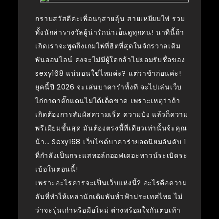
กราบสวัสดีค่ะเพื่อนๆสายลุ้น สายเหยียบไพ่ รวม
ทั้งนักล่ารางวัลผู้น่ารักน่าเอ็นดูทุกคน! นาทีนี้ถ้า
เกิดเราจะพูดถึงเกมไพ่ที่ฮิตที่สุดในจักรวาลเดิม
พันออนไลน์ คงจะไม่มีผู้ใดกล้าไม่ยอมรับชื่อของ
sexy168 แน่นอนใช่ไหมค่ะ? แต่ว่าช้าก่อนค่ะ!
ยุคนี้ปี 2026 จะเล่นบาคาร่าทั้งที จะไปเล่นเว็บ
ไก่กาตาตั๊กแตนไม่ได้เด็ดขาด เพราะเหตุว่าถ้า
เกิดต้องการสัมผัสความเริ่ด ความปัง แล้วก็ความ
พรีเมียมขั้นสุด มันต้องตรงนี้ที่เดียวเท่านั้นจ้ะคุณ
น้า… Sexy168 เว็บไซต์บาคาร่ายอดนิยมอันดับ 1
ที่กำลังเป็นกระแสทอล์กออฟเดอะทาวน์ระเบิดระ
เบ้อในตอนนี้!
เพราะอะไรควรจะเป็นเว็บแห่งนี้? อะไรคือความ
ลับที่ทำให้เหล่านักเดิมพันทั่วฟ้าประเทศไทย ไม่
ว่าจะรุ่นเก๋าหรือมือใหม่ ต่างพร้อมใจกันตบเท้า