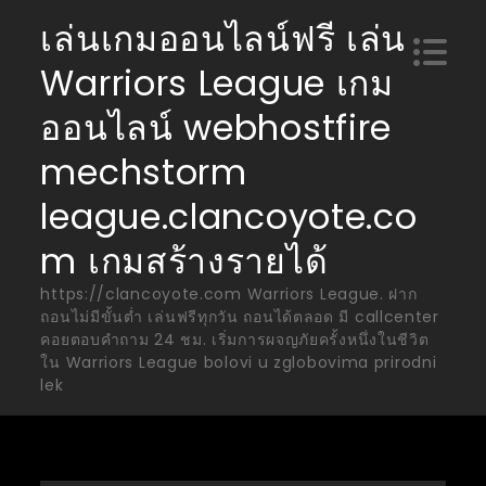
Skip
เล่นเกมออนไลน์ฟรี เล่น
to
Warriors League เกม
content
ออนไลน์ webhostfire
mechstorm
league.clancoyote.co
m เกมสร้างรายได้
https://clancoyote.com Warriors League. ฝาก
ถอนไม่มีขั้นต่ำ เล่นฟรีทุกวัน ถอนได้ตลอด มี callcenter
คอยตอบคำถาม 24 ชม. เริ่มการผจญภัยครั้งหนึ่งในชีวิต
ใน Warriors League bolovi u zglobovima prirodni
lek