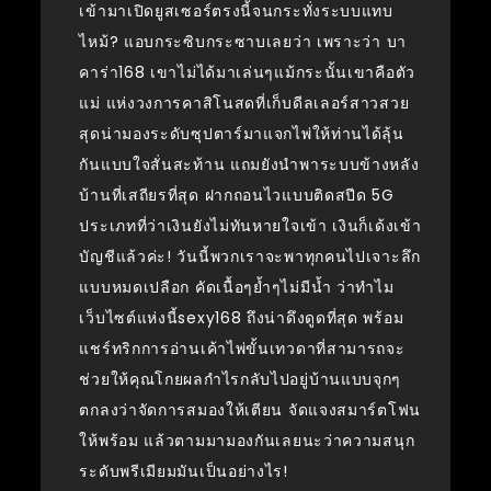
เข้ามาเปิดยูสเซอร์ตรงนี้จนกระทั่งระบบแทบ
ไหม้? แอบกระซิบกระซาบเลยว่า เพราะว่า บา
คาร่า168 เขาไม่ได้มาเล่นๆแม้กระนั้นเขาคือตัว
แม่ แห่งวงการคาสิโนสดที่เก็บดีลเลอร์สาวสวย
สุดน่ามองระดับซุปตาร์มาแจกไพ่ให้ท่านได้ลุ้น
กันแบบใจสั่นสะท้าน แถมยังนำพาระบบข้างหลัง
บ้านที่เสถียรที่สุด ฝากถอนไวแบบติดสปีด 5G
ประเภทที่ว่าเงินยังไม่ทันหายใจเข้า เงินก็เด้งเข้า
บัญชีแล้วค่ะ! วันนี้พวกเราจะพาทุกคนไปเจาะลึก
แบบหมดเปลือก คัดเนื้อๆย้ำๆไม่มีน้ำ ว่าทำไม
เว็บไซต์แห่งนี้sexy168 ถึงน่าดึงดูดที่สุด พร้อม
แชร์ทริกการอ่านเค้าไพ่ขั้นเทวดาที่สามารถจะ
ช่วยให้คุณโกยผลกำไรกลับไปอยู่บ้านแบบจุกๆ
ตกลงว่าจัดการสมองให้เตียน จัดแจงสมาร์ตโฟน
ให้พร้อม แล้วตามมามองกันเลยนะว่าความสนุก
ระดับพรีเมียมมันเป็นอย่างไร!