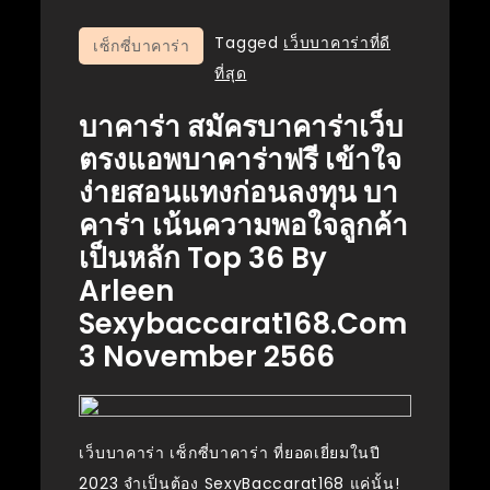
Tagged
เว็บบาคาร่าที่ดี
เซ็กซี่บาคาร่า
ที่สุด
บาคาร่า สมัครบาคาร่าเว็บ
ตรงแอพบาคาร่าฟรี เข้าใจ
ง่ายสอนแทงก่อนลงทุน บา
คาร่า เน้นความพอใจลูกค้า
เป็นหลัก Top 36 By
Arleen
Sexybaccarat168.com
3 November 2566
เว็บบาคาร่า เซ็กซี่บาคาร่า ที่ยอดเยี่ยมในปี
2023 จำเป็นต้อง SexyBaccarat168 แค่นั้น!