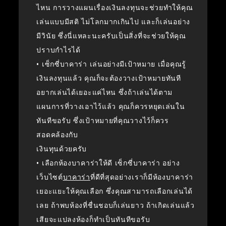
ไหน การวางแผนเรื่องเงินลงทุนจะช่วยทำให้คุณ
เล่นแบบมีสติ ไม่โลกมากเกินไป และก็เล่นอย่าง
มีวินัย ซึ่งนี่แหละนะครับเป็นสิ่งที่จะช่วยให้คุณ
ปราบกำไรได้
• เซ็กซี่บาคาร่า เล่นอย่างมีเป้าหมาย เมื่อคุณรู้
เงินลงทุนแล้ว คุณก็จะต้องวางเป้าหมายทันที
อยากเล่นได้เยอะแค่ไหน ซึ่งถ้าเล่นได้ตาม
แผนการที่วางเอาไว้แล้ว คุณก็ควรหยุดเล่นใน
ทันทีขอรับ ซึ่งเป้าหมายที่คุณวางไว้ก็ควร
สอดคล้องกับ
เงินทุนด้วยครับ
• เลือกห้องบาคาร่าให้ดี เซ็กซี่บาคาร่า อย่าง
เว็บไซต์
บาคาร่า
ที่ดีที่สุดอย่างเราก็มีห้องบาคาร่า
เยอะแยะให้คุณเลือก ซึ่งคุณสามารถเลือกเล่นได้
เลย ถ้าพบห้องที่ชื่นชอบก็เล่นยาว ถ้าเกิดเล่นแล้ว
เสียจะแปลงห้องก็ทำเป็นทันทีขอรับ