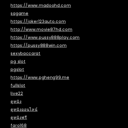
https://www.madoohd.com
sagame
https://joker123auto.com
http://www.movie87hd.com
https://www.pussy888play.com
https://pussy888win.com
sexybaccarat
pg slot
pgslot
https://www.pgheng99.me
fullslot
live22
ดูหนัง
ดูหนังออนไลน์
ดูหนังฟรี
faro168