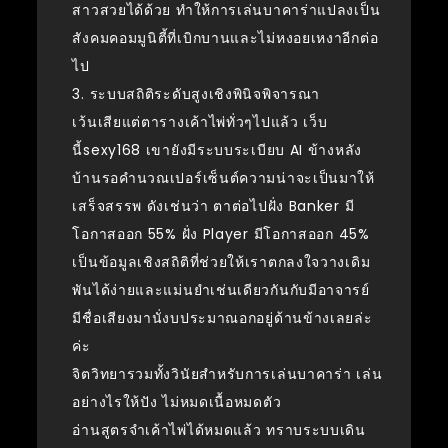
สาวสวยได้ด้วย ทำให้การเล่นบาคาร่าแปลงเป็น
สังคมคอมมูนิตี้ที่เบิกบานและไม่หงอยเหงาอีกต่อ
ไป
3. ระบบสถิติระดับสูงเชิงพินิจพิจารณา
เว้นเสียแต่ตารางเค้าไพ่ทั่วๆไปแล้ว เว็บ
นี้sexy168 เขายังมีระบบระเบียบ AI ข้างหลัง
บ้านรอคำนวณเปอร์เซ็นต์ความน่าจะเป็นมาให้
เสร็จสรรพ ดังเช่นว่า ตาต่อไปฝั่ง Banker มี
โอกาสออก 55% ฝั่ง Player มีโอกาสออก 45%
เป็นข้อมูลเชิงสถิติที่ช่วยให้เราตกลงใจวางเดิม
พันได้ง่ายและแม่นยำเช่นเดียวกันกับมีอาจารย์
มีชื่อเสียงมานั่งบประมาณอกอยู่ด้านข้างเลยล่ะ
ค่ะ
จิตวิทยารวมทั้งวินัยสำหรับการเล่นบาคาร่า เล่น
อย่างไรให้ปัง ไม่หมดเนื้อหมดตัว
อ่านสูตรจำเค้าไพ่ได้หมดแล้ว ทราบระบบเดิน