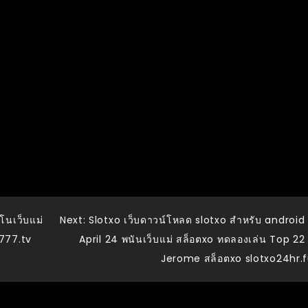
ิโนเว็บแม่
Next:
Slotxo เว็บดาวน์โหลด slotxo สําหรับ android
o777.tv
April 24 พนันเว็บแม่ สล็อตxo ทดลองเล่น Top 22
Jerome สล็อตxo slotxo24hr.