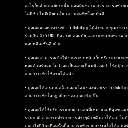
อะไรก็แล้วแต่แม้กระนั้น แอดมินของพวกเราจะรอช่วยเ
ไม่มีช้า ไม่มีเสียเวล่ำเวลา แอคทีฟโดยทันที
• คุณจะมองหาทางเข้า fullslotpg ได้ง่ายมากๆเพราะเร
ร่วมกัน ลิงก์ URL มีความปลอดภัย และระบบเกมของพวกเ
แอปพลิเคชั่นอีกด้วย
• คุณจะสามารถเข้าใช้งานระบบหน้าเว็บหรือระบบเกมของพว
พอแล้วครับผม ไม่ว่าจะเป็นคอมเป็นมพิวเตอร์ โน้ตบุ๊ก แท
สามารถเข้าใช้งานได้แน่ๆ
• คุณจะได้เล่นเกมสล็อตออนไลน์ของพวกเรา fullslotpg
สามารถเข้าใจกฎกติกาของเกมเจริญขึ้น
• คุณจะได้ใช้บริการระบบฝากถอนที่เหมาะสมที่สุดขอ
ระบบ AI สามารถทำรายการต่างๆด้วยตัวเองได้เลย ไม่ต้
เวลาไม่กี่วินาทีแค่นั้นก็สามารถทำรายการเสร็จได้เลยคร