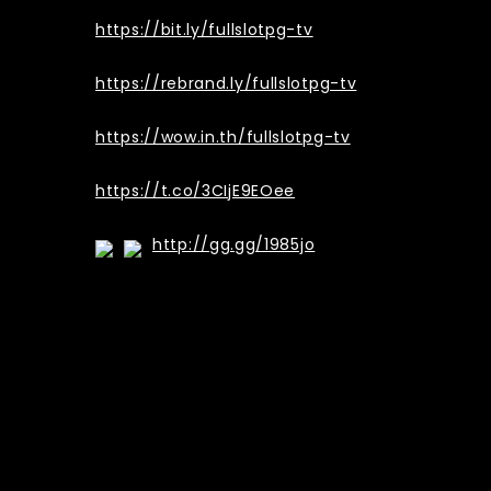
https://bit.ly/fullslotpg-tv
https://rebrand.ly/fullslotpg-tv
https://wow.in.th/fullslotpg-tv
https://t.co/3CIjE9EOee
http://gg.gg/1985jo