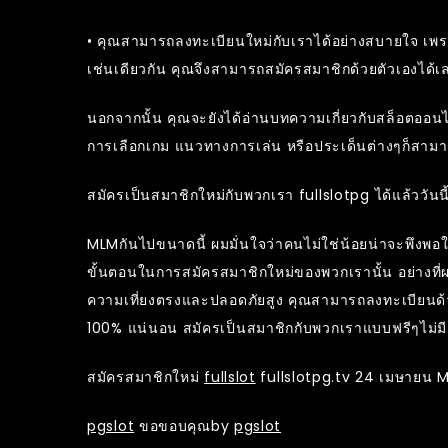
• คุณสามารถลงทะเบียนใหม่กับเราได้อย่างสบายใจ เ
เช่นเดียวกัน คุณจึงสามารถสมัครสมาชิกด้วยตัวเองได้เลย
นอกจากนั้น คุณจะยังได้อ่านบทความเกี่ยวกับสล็อตออนไ
การเลือกเกม แนวทางการเล่น หรือประเด็นต่างๆก็สามา
สมัครเป็นสมาชิกใหม่กับพวกเรา fullslotpg ได้แล้ววันนี้
MLMกันไปขนาดนี้ ผมมั่นใจว่าคนไม่ใช่น้อยน่าจะพึงพอใจ
ขั้นตอนในการสมัครสมาชิกใหม่ของพวกเรานั้น อย่างที
ความเที่ยงตรงและปลอดภัยสูง คุณสามารถลงทะเบียนด้วย
100% แน่นอน สมัครเป็นสมาชิกกับพวกเราแบบฟรีๆไม่มีค
สมัครสมาชิกใหม่
fullslot
fullslotpg.tv 24 เมษายน M
pgslot
ขอขอบคุณby
pgslot