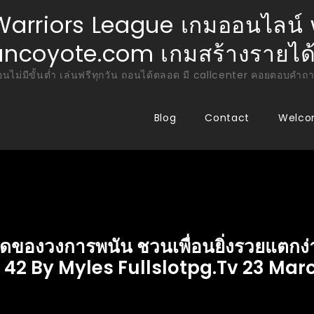
 Warriors League เกมออนไลน์
ncoyote.com เกมสร้างรายได
มีขั้นต่ำ เล่นฟรีทุกวัน ถอนได้ตลอด มี callcenter คอยตอบคำถาม 
Blog
Contact
Welcom
ี่สุดของวงการพนัน ชวนเพื่อนยิ่งรวยแตกง่
p 42 By Myles Fullslotpg.tv 23 Mar