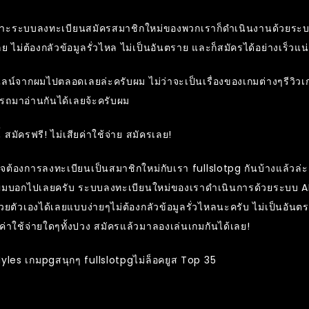
พราะระบบลงทะเบียนสมัครสมาชิกใหม่ของพวกเราก็ดำเนินงานด้วยระบ
 ไม่ต้องกลัวข้อมูลรั่วไหล ไม่เป็นอันตราย และก็สมัครได้อย่างเร็วแน
ลน์จากผมไปตลอดเลยล่ะครับผม ไม่ว่าจะเป็นเรื่องของเกมต่างๆรีวิวเ
รถมาอ่านกันได้เลยจ้ะครับผม
 สมัครฟรี! ไม่เสียค่าใช้จ่าย สมัครเลย!
ต้องการลงทะเบียนเป็นสมาชิกใหม่กับเรา fullslotpg กันบ้างแล้วล่ะ 
่ผมบอกไปเลยครับ ระบบลงทะเบียนใหม่ของเราดำเนินการด้วยระบบ AI
ตัวเองได้เลยแบบง่ายๆไม่ต้องกลัวข้อมูลรั่วไหลนะครับ ไม่เป็นอันต
่าใช้จ่ายใดๆทั้งปวง สมัครแล้วมาลองเล่นเกมกันได้เลย!
yles เกมpgสนุกๆ fullslotpgไม่ล็อคยูส Top 35