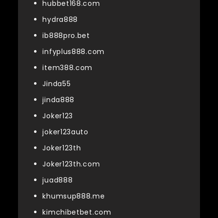
hubbet168.com
hydra888
ib888pro.bet
infyplus888.com
item388.com
Jinda55
jinda888
Joker123
joker123auto
Joker123th
Joker123th.com
juad888
khumsup888.me
kimchibetbet.com