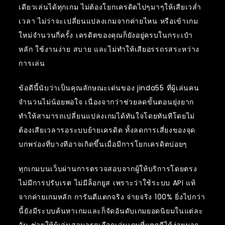
เดียวเล่นได้ทุกเกม ไม่ต้องโยกเครดิตไปๆมาๆให้เสียเวล่ำ
เวลา ไม่ว่าจะเปลี่ยนแปลงเกมจากค่ายไหน หรือเข้าเกม
ใหม่จำนวนกี่ครั้ง เครดิตของคุณก็ยังอยู่ครบในกระเป๋า
หลัก ใช้งานง่าย สบาย และไม่ทำให้เสียอรรถรสระหว่าง
การเล่น
ข้อดีนี้นับว่าเป็นคุณลักษณะเด่นของ jinda55 ที่ผู้เล่นคน
จำนวนไม่น้อยพอใจ เนื่องจากว่าช่วยลดขั้นตอนยุ่งยาก
ทำให้สามารถเปลี่ยนแปลงเกมได้ทันใจโดยทันทีโดยไม่
ต้องเสียเวลารอระบบย้ายเครดิต ทั้งลดการเสี่ยงของจุด
บกพร่องที่บางทีอาจเกิดขึ้นเมื่อมีการโยกเครดิตบ่อยๆ
ทุกเกมบนเว็บผ่านการตรวจสอบจากผู้ให้บริการโดยตรง
ไม่มีการปรับเรต ไม่มีล็อกยูส เพราะว่าใช้ระบบ API แท้
จากค่ายเกมหลัก การันตีแตกจริง จ่ายจริง 100% ยิ่งไปกว่า
นี้ยังมีระบบค้นหาเกมและก็จัดอันดับเกมยอดนิยมในแต่ละ