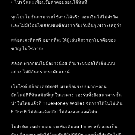
• โปรชี้แนะเพื่อนรับค่าคอมถอนได้ทันที
ทุกโปรโมชั่นสามารถใช้งานได้จริง ถอนเงินได้ไม่จำกัด
และไม่มีเงื่อนไขสลับซับซ้อนราวกับเว็บอื่นๆเพราะเหตุว่า
สล็อตเครดิตฟรี อยากที่จะให้ผู้เล่นคิดว่าทุกโปรคือของ
ขวัญ ไม่ใช่ภาระ
สล็อต ฝากถอนไม่มีอย่างน้อย ด้วยระบบออโต้เต็มแบบ
อย่าง ไม่มีอันตรายระดับแบงค์
เว็บไซต์ สล็อตเครดิตฟรี มาพร้อมระบบฝาก-ถอน
อัตโนมัติที่ทันสมัยที่สุดในแวดวง รองรับทั้งยังธนาคารชั้น
นำในไทยแล้วก็ TrueMoney Wallet จัดการได้ในไม่เกิน
5 วินาที ไม่ต้องแจ้งสลิป ไม่ต้องคอยแอดไม่น
ไม่จำกัดยอดฝากถอน จะเพิ่มเติมแค่ 1 บาท หรือถอนเป็น