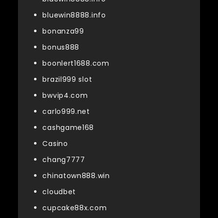
bluewin8888.info
bonanza99
bonus888
boonlert1688.com
brazil999 slot
bwvip4.com
carlo999.net
cashgame168
Casino
chang7777
chinatown888.win
cloudbet
cupcake88x.com