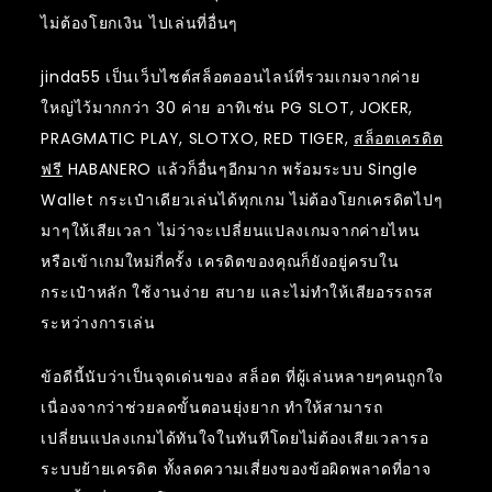
ไม่ต้องโยกเงิน ไปเล่นที่อื่นๆ
jinda55 เป็นเว็บไซต์สล็อตออนไลน์ที่รวมเกมจากค่าย
ใหญ่ไว้มากกว่า 30 ค่าย อาทิเช่น PG SLOT, JOKER,
PRAGMATIC PLAY, SLOTXO, RED TIGER,
สล็อตเครดิต
ฟรี
HABANERO แล้วก็อื่นๆอีกมาก พร้อมระบบ Single
Wallet กระเป๋าเดียวเล่นได้ทุกเกม ไม่ต้องโยกเครดิตไปๆ
มาๆให้เสียเวลา ไม่ว่าจะเปลี่ยนแปลงเกมจากค่ายไหน
หรือเข้าเกมใหม่กี่ครั้ง เครดิตของคุณก็ยังอยู่ครบใน
กระเป๋าหลัก ใช้งานง่าย สบาย และไม่ทำให้เสียอรรถรส
ระหว่างการเล่น
ข้อดีนี้นับว่าเป็นจุดเด่นของ สล็อต ที่ผู้เล่นหลายๆคนถูกใจ
เนื่องจากว่าช่วยลดขั้นตอนยุ่งยาก ทำให้สามารถ
เปลี่ยนแปลงเกมได้ทันใจในทันทีโดยไม่ต้องเสียเวลารอ
ระบบย้ายเครดิต ทั้งลดความเสี่ยงของข้อผิดพลาดที่อาจ