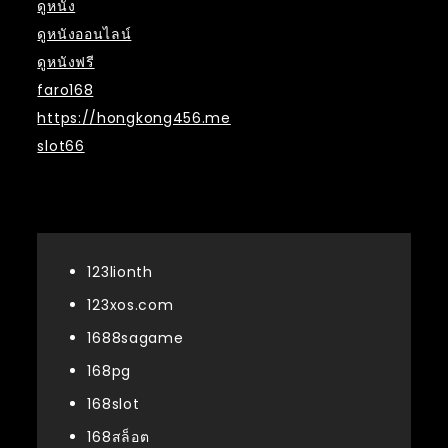
ดูหนัง
ดูหนังออนไลน์
ดูหนังฟรี
faro168
https://hongkong456.me
slot66
หมวดหมู่
123lionth
123xos.com
1688sagame
168pg
168slot
168สล็อต