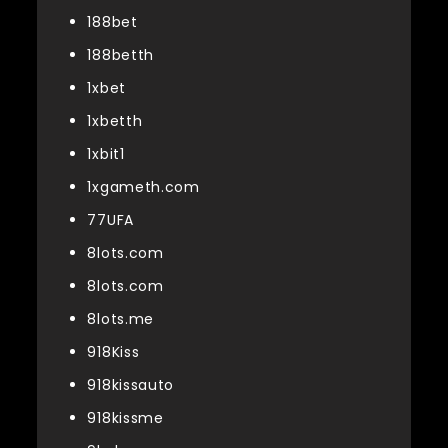
188bet
188betth
1xbet
1xbetth
1xbit1
1xgameth.com
77UFA
8lots.com
8lots.com
8lots.me
918Kiss
918kissauto
918kissme