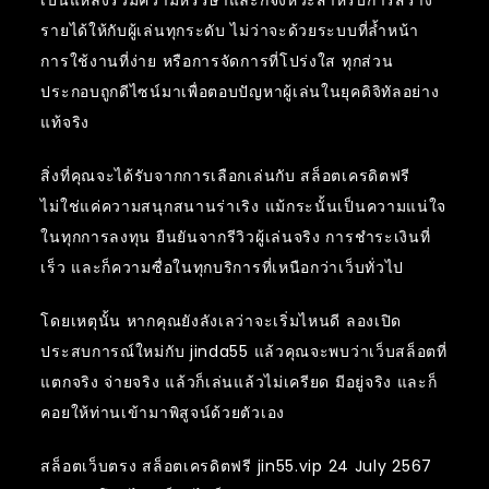
เป็นแหล่งรวมความหรรษาและก็จังหวะสำหรับการสร้าง
รายได้ให้กับผู้เล่นทุกระดับ ไม่ว่าจะด้วยระบบที่ล้ำหน้า
การใช้งานที่ง่าย หรือการจัดการที่โปร่งใส ทุกส่วน
ประกอบถูกดีไซน์มาเพื่อตอบปัญหาผู้เล่นในยุคดิจิทัลอย่าง
แท้จริง
สิ่งที่คุณจะได้รับจากการเลือกเล่นกับ สล็อตเครดิตฟรี
ไม่ใช่แค่ความสนุกสนานร่าเริง แม้กระนั้นเป็นความแน่ใจ
ในทุกการลงทุน ยืนยันจากรีวิวผู้เล่นจริง การชำระเงินที่
เร็ว และก็ความซื่อในทุกบริการที่เหนือกว่าเว็บทั่วไป
โดยเหตุนั้น หากคุณยังลังเลว่าจะเริ่มไหนดี ลองเปิด
ประสบการณ์ใหม่กับ jinda55 แล้วคุณจะพบว่าเว็บสล็อตที่
แตกจริง จ่ายจริง แล้วก็เล่นแล้วไม่เครียด มีอยู่จริง และก็
คอยให้ท่านเข้ามาพิสูจน์ด้วยตัวเอง
สล็อตเว็บตรง สล็อตเครดิตฟรี jin55.vip 24 July 2567