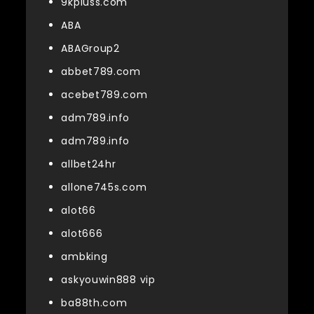
9kpluss.com
ABA
ABAGroup2
abbet789.com
acebet789.com
adm789.info
adm789.info
allbet24hr
allone745s.com
alot66
alot666
ambking
askyouwin888 vip
ba88th.com