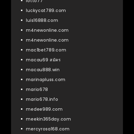
lotto77
luckycat789.com
luis16888.com
m4newonline.com
m4newonline.com
mac1bet789.com
macau69 สมัคร
macau888.win
marinapluss.com
mario678
mario678.info
medee989.com
meekin365day.com
mercyrosa168.com