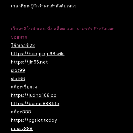
เวลาที่คุณรู้สึกว่าคุณกำลังล้มเหลว
เว็บคาสิโนน่าเล่น ทั้ง
สล็อต
และ
บาคาร่า
ตึงจริงแตก
บ่อยมาก
โจ๊กเกอร์123
https://hengjing168.wiki
https://jin55.net
slot99
slot66
สล็อตเว็บตรง
https://judhai168.co
https://bonus888.life
สล็อต888
https://pgslot.today
pussy888