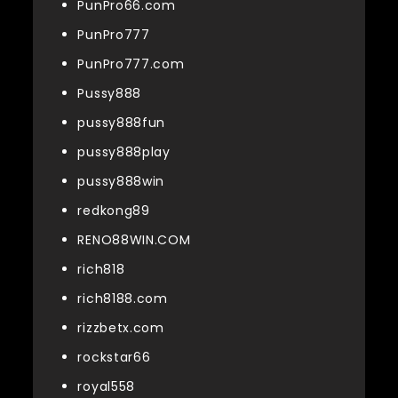
PunPro66.com
PunPro777
PunPro777.com
Pussy888
pussy888fun
pussy888play
pussy888win
redkong89
RENO88WIN.COM
rich818
rich8188.com
rizzbetx.com
rockstar66
royal558