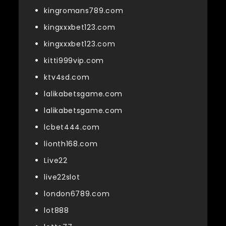
kingromans789.com
kingxxxbet123.com
kingxxxbet123.com
kitti999vip.com
ktv4sd.com
lalikabetsgame.com
lalikabetsgame.com
lcbet444.com
lionth168.com
Live22
live22slot
london6789.com
lot888