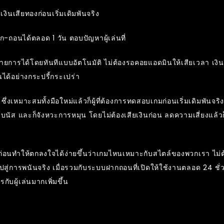
ินเสียทองก่อนเริ่มเดิมพันจริง
ถอนได้ตลอด 1 วัน ตอบปัญหาผู้เล่นที่
ารได้โดยทันทีแบบอัตโนมัติ ไม่ต้องรอคอยแอดมินให้เสียเวลา เงิน
ด้อย่างกระปรี้กระเปร่า
่งเหมาะสมทั้งมือใหม่แล้วก็ผู้ที่ต้องการทดสอบเกมก่อนเริ่มเดิมพันจริ
ัส และก็จังหวะการหมุน โดยไม่ต้องเสียเงินก่อน ลดความเสี่ยงแล้วก็
อนทำให้ตกลงใจได้ง่ายขึ้นว่าเกมไหนเหมาะกับสไตล์ของพวกเรา ไม่ต
ปสู่การพนันจริง เมื่อรวมกับระบบฝากถอนที่เปิดให้ใช้งานตลอด 24 ชั่
กับผู้เล่นมากเพิ่มขึ้น