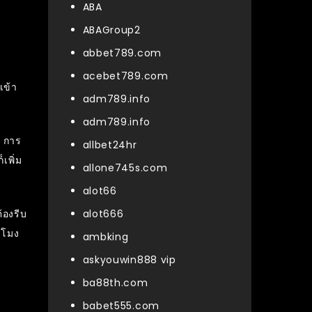
ABA
ABAGroup2
abbet789.com
acebet789.com
เข้า
adm789.info
adm789.info
ง การ
allbet24hr
เพิ่ม
allone745s.com
alot66
้องรีบ
alot666
วโมง
ambking
askyouwin888 vip
ba88th.com
babet555.com