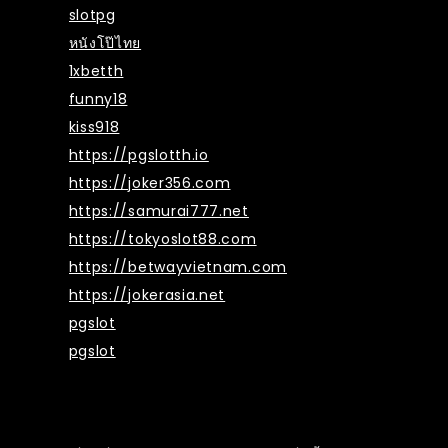
slotpg
หนังโป๊ไทย
1xbetth
funny18
kiss918
https://pgslotth.io
https://joker356.com
https://samurai777.net
https://tokyoslot88.com
https://betwayvietnam.com
https://jokerasia.net
pgslot
pgslot