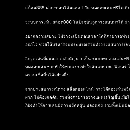
สล็อต888 ฝาก-ถอนได้ตลอด 1 วัน ทดสอบเล่นฟรีไม่เสียเง
ระบบการเล่น สล็อต888 ในปัจจุบันถูกวางแบบมาให้ ฝาก-
อยากความสบาย ไม่ว่าจะเป็นตอนเวลาใดก็สามารถทำรายก
ออกไว ช่วยให้บริหารงบประมาณรวมทั้งวางแผนการเล่นไ
อีกจุดเด่นที่ผมมองว่าสำคัญมากเป็น ระบบทดลองเล่นฟรี ซึ
ทดสอบเล่นช่วยทำให้พวกเราเข้าใจต้นแบบเกม ฟีเจอร์ โบน
ความเชื่อมั่นได้อย่างยิ่ง
จากประสบการณ์ตรง สล็อตออนไลน์ การได้ลองเล่นฟรีก่
ฝาก ไม่ต้องกดดัน รวมทั้งสามารถวางแผนเจริญขึ้นเมื่อไ
ก็ยิ่งทำให้การเล่นมีความยืดหยุ่น ปลอดภัย รวมทั้งเป็นมิตร