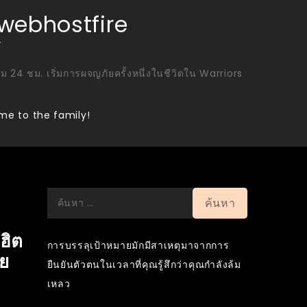
 webhostfire
้
24 ชม. เริ่มการผจญภัยครั้งหนึ่งในชีวิตใน Warriors
e to the family!
ค้นหา
สำหรับ:
ฮิต
การบรรลุเป้าหมายมักมีสาเหตุมาจากการ
าย
ยืนยันตัวตนในเวลาที่คุณรู้สึกว่าคุณกำลังล้ม
เหลว