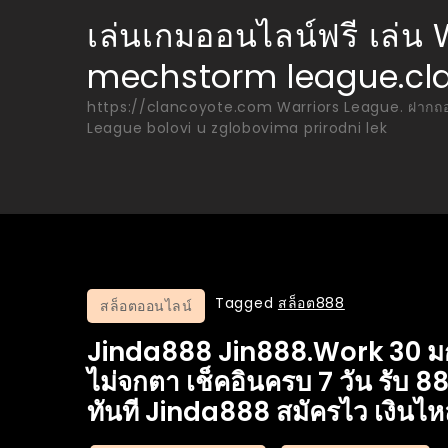
Skip
เล่นเกมออนไลน์ฟรี เล่น
to
mechstorm league.cla
content
https://clancoyote.com Warriors League. ฝากถอนไม่
League bolovi u zglobovima prirodni lek
Tagged
สล็อต888
สล็อตออนไลน์
Jinda888 Jin888.work 30 มกร
ไม่จกตา เช็คอินครบ 7 วัน รับ 88
ทันที Jinda888 สมัครไว เงินไห