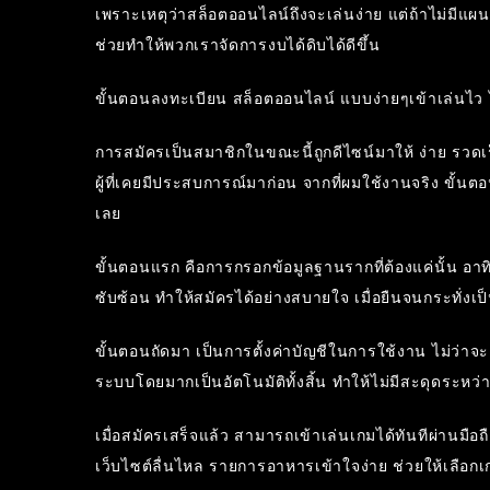
เพราะเหตุว่าสล็อตออนไลน์ถึงจะเล่นง่าย แต่ถ้าไม่มีแ
ช่วยทำให้พวกเราจัดการงบได้ดิบได้ดีขึ้น
ขั้นตอนลงทะเบียน สล็อตออนไลน์ แบบง่ายๆเข้าเล่นไว ไ
การสมัครเป็นสมาชิกในขณะนี้ถูกดีไซน์มาให้ ง่าย รวดเร็
ผู้ที่เคยมีประสบการณ์มาก่อน จากที่ผมใช้งานจริง ขั้นต
เลย
ขั้นตอนแรก คือการกรอกข้อมูลฐานรากที่ต้องแค่นั้น อาท
ซับซ้อน ทำให้สมัครได้อย่างสบายใจ เมื่อยืนจนกระทั่งเป
ขั้นตอนถัดมา เป็นการตั้งค่าบัญชีในการใช้งาน ไม่ว่
ระบบโดยมากเป็นอัตโนมัติทั้งสิ้น ทำให้ไม่มีสะดุดระหว่
เมื่อสมัครเสร็จแล้ว สามารถเข้าเล่นเกมได้ทันทีผ่านมือถื
เว็บไซต์ลื่นไหล รายการอาหารเข้าใจง่าย ช่วยให้เลือกเก