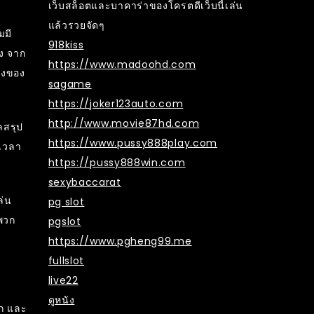
เว็บสล็อตและบาคาร่าของโครตดีเว็บนี้เล่น
แล้วรวยจัดๆ
มมี
918kiss
ง จาก
https://www.madoohd.com
องของ
sagame
https://joker123auto.com
http://www.movie87hd.com
ลสรุป
https://www.pussy888play.com
้เวลา
https://pussy888win.com
sexybaccarat
ล่น
pg slot
้พวก
pgslot
https://www.pgheng99.me
fullslot
live22
ดูหนัง
าก และ