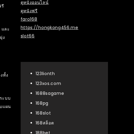
ดูหนังออนไลน์
รี
ดูหนังฟรี
faro168
https://hongkong456.me
ี และ
slot66
ุ่ง
หมวดหมู่
123lionth
ทั้ง
123xos.com
1688sagame
้งระบบ
168pg
แบบแผน
168slot
168สล็อต
188bet