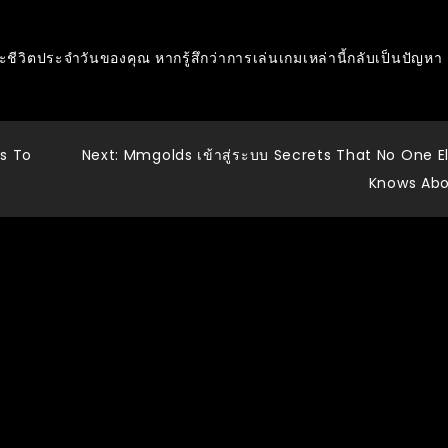
ะชีวิตประจำวันของคุณ หากรู้สึกว่าการเล่นเกมเหล่านี้กลับเป็นปัญหา
ts To
Next:
Mmgolds เข้าสู่ระบบ Secrets That No One E
Knows Ab