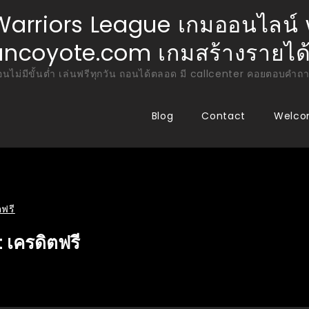
 Warriors League เกมออนไลน์
ncoyote.com เกมสร้างรายได
มีขั้นต่ำ เล่นฟรีทุกวัน ถอนได้ตลอด มี callcenter คอยตอบคำถาม 
Blog
Contact
Welcom
ฟรี
เครดิตฟรี