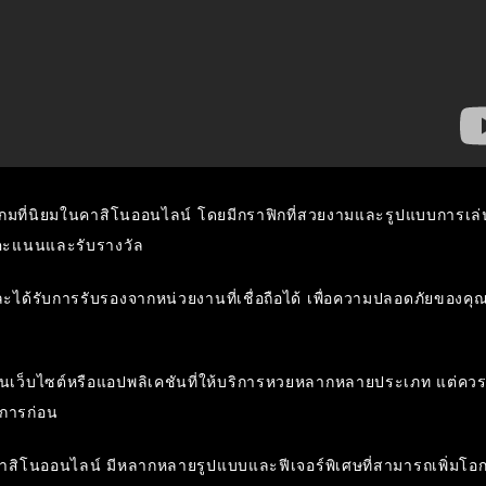
กมที่นิยมในคาสิโนออนไลน์ โดยมีกราฟิกที่สวยงามและรูปแบบการเล่น
สมคะแนนและรับรางวัล
ละได้รับการรับรองจากหน่วยงานที่เชื่อถือได้ เพื่อความปลอดภัยของคุ
นเว็บไซต์หรือแอปพลิเคชันที่ให้บริการหวยหลากหลายประเภท แต่คว
ิการก่อน
มในคาสิโนออนไลน์ มีหลากหลายรูปแบบและฟีเจอร์พิเศษที่สามารถเพิ่มโ