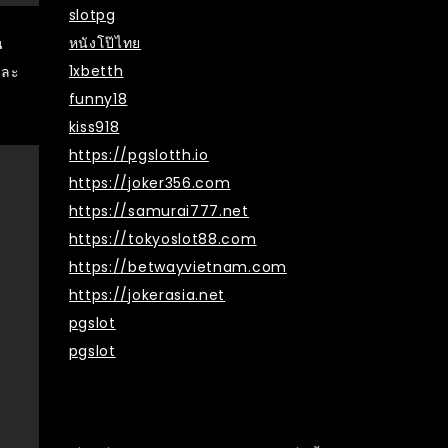
slotpg
หนังโป๊ไทย
น
1xbetth
และ
funny18
kiss918
https://pgslotth.io
https://joker356.com
https://samurai777.net
https://tokyoslot88.com
https://betwayvietnam.com
https://jokerasia.net
pgslot
pgslot