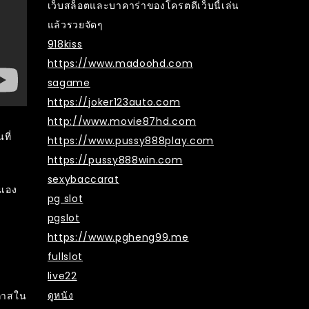
เว็บสล็อตและบาคาร่าของโครตดีเว็บนี้เล่น
แล้วรวยจัดๆ
918kiss
https://www.madoohd.com
sagame
https://joker123auto.com
http://www.movie87hd.com
ที่
https://www.pussy888play.com
https://pussy888win.com
sexybaccarat
ณเอง
pg slot
pgslot
https://www.pgheng99.me
ร
fullslot
live22
ดูหนัง
อกาสใน