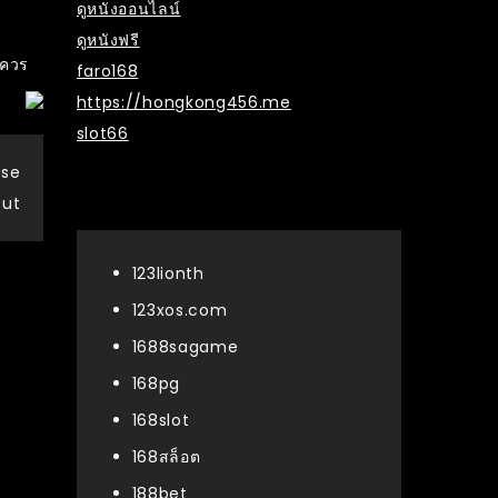
ดูหนังออนไลน์
ดูหนังฟรี
 ควร
faro168
https://hongkong456.me
slot66
lse
หมวดหมู่
out
123lionth
123xos.com
1688sagame
168pg
168slot
168สล็อต
188bet