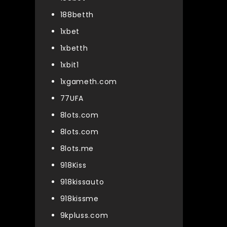
188betth
1xbet
1xbetth
1xbit1
1xgameth.com
77UFA
8lots.com
8lots.com
8lots.me
918Kiss
918kissauto
918kissme
9kpluss.com