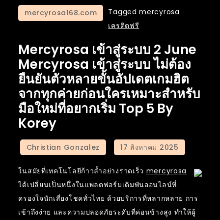
Tagged
mercyrosa
mercyrosa168.com
เครดิตฟรี
Mercyrosa เข้าสู่ระบบ 2 June
Mercyrosa เข้าสู่ระบบ ไม่ต้อง
ยืนยันตัวหลายขั้นอัปเดตเกมฮิต
จากทุกค่ายก่อนใครเหมาะสำหรับ
มือใหม่ที่อยากเริ่ม Top 5 By
Korey
ในสมัยที่เทคโนโลยีก้าวล้ำอย่างรวดเร็ว
mercyrosa
ได้เปลี่ยนเป็นหนึ่งในแพลตฟอร์มเดิมพันออนไลน์ที่
ครองใจนักเสี่ยงโชคทั่วไทย ด้วยบริการที่หลากหลาย การ
เข้าถึงง่าย และความปลอดภัยระดับที่ค่อนข้างสูง ทำให้ผู้