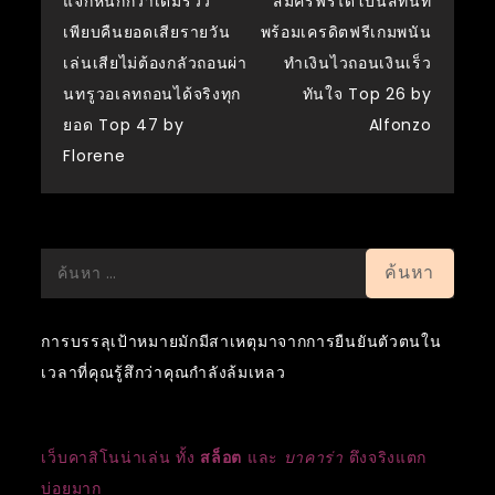
แจกหนักกว่าเดิมรีวิว
สมัครฟรีได้โบนัสทันที
เพียบคืนยอดเสียรายวัน
พร้อมเครดิตฟรีเกมพนัน
เล่นเสียไม่ต้องกลัวถอนผ่า
ทำเงินไวถอนเงินเร็ว
นทรูวอเลทถอนได้จริงทุก
ทันใจ Top 26 by
ยอด Top 47 by
Alfonzo
Florene
ค้นหา
สำหรับ:
การบรรลุเป้าหมายมักมีสาเหตุมาจากการยืนยันตัวตนใน
เวลาที่คุณรู้สึกว่าคุณกำลังล้มเหลว
เว็บคาสิโนน่าเล่น ทั้ง
สล็อต
และ
บาคาร่า
ตึงจริงแตก
บ่อยมาก