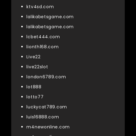
ktv4sd.com
lalikabetsgame.com
lalikabetsgame.com
lcbet444.com
lionth168.com
Live22
live22slot
london6789.com
lot888
lotto77
luckycat789.com
luis16888.com
m4newonline.com