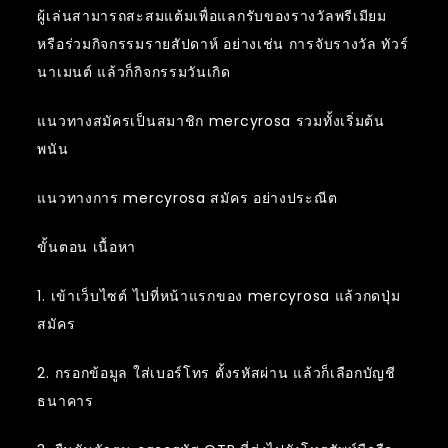
ผู้เล่นสามารถสะสมแต้มเพื่อแลกรับของรางวัลพรีเมียม
หรือร่วมกิจกรรมรายสัปดาห์ อย่างเช่น การจับรางวัล ทัวร์
นาเมนต์ แล้วก็กิจกรรมวันเกิด
แนวทางสมัครเป็นสมาชิก mercyrosa รวมทั้งเริ่มต้น
พนัน
แนวทางการ mercyrosa สมัคร อย่างประณีต
ขั้นตอน เนื้อหา
1. เข้าเว็บไซต์ ไปที่หน้าแรกของ mercyrosa แล้วกดปุ่ม
สมัคร
2. กรอกข้อมูล ใส่เบอร์โทร ตั้งรหัสผ่าน แล้วก็เลือกบัญชี
ธนาคาร