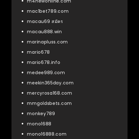
m4newonline.com
mac1bet789.com
macau69 สมัคร
macau888.win
marinapluss.com
mario678
mario678.info
medee989.com
meekin365day.com
mercyrosa168.com
mmgoldsbets.com
monkey789
mono1688
mono16888.com