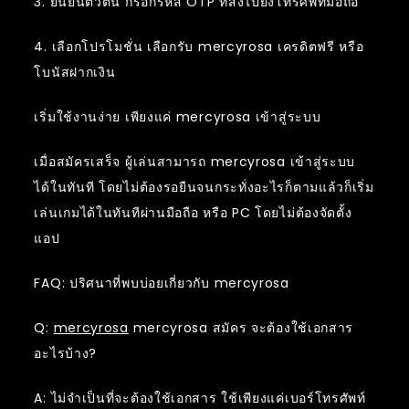
3. ยืนยันตัวตน กรอกรหัส OTP ที่ส่งไปยังโทรศัพท์มือถือ
4. เลือกโปรโมชั่น เลือกรับ mercyrosa เครดิตฟรี หรือ
โบนัสฝากเงิน
เริ่มใช้งานง่าย เพียงแค่ mercyrosa เข้าสู่ระบบ
เมื่อสมัครเสร็จ ผู้เล่นสามารถ mercyrosa เข้าสู่ระบบ
ได้ในทันที โดยไม่ต้องรอยืนจนกระทั่งอะไรก็ตามแล้วก็เริ่ม
เล่นเกมได้ในทันทีผ่านมือถือ หรือ PC โดยไม่ต้องจัดตั้ง
แอป
FAQ: ปริศนาที่พบบ่อยเกี่ยวกับ mercyrosa
Q:
mercyrosa
mercyrosa สมัคร จะต้องใช้เอกสาร
อะไรบ้าง?
A: ไม่จำเป็นที่จะต้องใช้เอกสาร ใช้เพียงแค่เบอร์โทรศัพท์