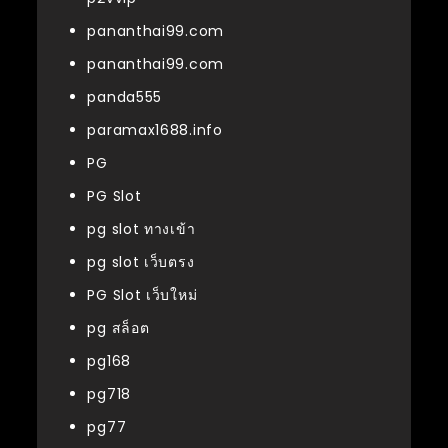
pananthai99.com
pananthai99.com
panda555
paramax1688.info
PG
PG Slot
pg slot ทางเข้า
pg slot เว็บตรง
PG Slot เว็บใหม่
pg สล็อต
pg168
pg718
pg77