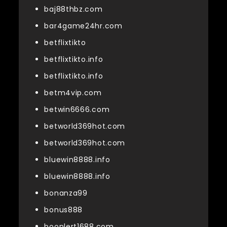
baj88thbz.com
bar4game24hr.com
betflixtikto
betflixtikto.info
betflixtikto.info
betm4vip.com
betwin6666.com
betworld369hot.com
betworld369hot.com
bluewin8888.info
bluewin8888.info
bonanza99
bonus888
boonlert1688.com