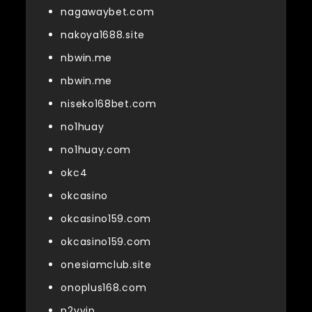
nagawaybet.com
nakoya1688.site
nbwin.me
nbwin.me
niseko168bet.com
no1huay
no1huay.com
okc4
okcasino
okcasino159.com
okcasino159.com
onesiamclub.site
onoplus168.com
p2vvip