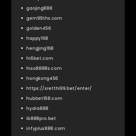
gaojing888
gem99ths.com
golden456
happy168
hengjing168
hi6bet.com
hiso8888s.com
hongkong456
https://sretthi99.bet/enter/
hubbet168.com
hydra888
ib888pro.bet
infyplus888.com