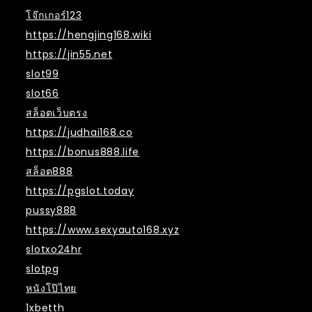
โจ๊กเกอร์123
https://hengjing168.wiki
https://jin55.net
slot99
slot66
สล็อตเว็บตรง
https://judhai168.co
https://bonus888.life
สล็อต888
https://pgslot.today
pussy888
https://www.sexyauto168.xyz
slotxo24hr
slotpg
หนังโป๊ไทย
1xbetth