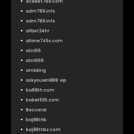
acebet789.com
adm789.info
adm789.info
allbet24hr
allone745s.com
alot66
alot666
ambking
askyouwin888 vip
ba88th.com
babet555.com
Baccarat
baj88thb
baj88thbz.com