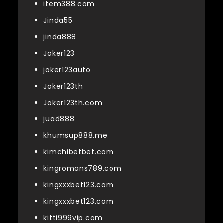
item388.com
Jinda55
jinda888
Joker123
joker123auto
Joker123th
Joker123th.com
juad888
khumsup888.me
kimchibetbet.com
kingromans789.com
kingxxxbet123.com
kingxxxbet123.com
kitti999vip.com