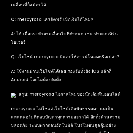
เคลื่อนที่ก็สมัครได้
Q: mercyrosa เครดิตฟรี เบิกเงินได้ไหม?
A: ได้ เมื่อกระทำตามเงื่อนไขที่กำหนด เช่น ทำยอดเทิร์น
โอเวอร์
Q: เว็บไซต์ mercyrosa มีแอปให้ดาวน์โหลดหรือเปล่า?
A: ใช้งานผ่านเว็บไซต์ได้เลย รองรับทั้งยัง iOS แล้วก็
Android โดยไม่ต้องจัดตั้ง
สรุป: mercyrosa โอกาสใหม่ของนักเดิมพันออนไลน์
mercyrosa ไม่ใช่แค่เว็บไซต์เดิมพันธรรมดา แต่เป็น
แพลตฟอร์มที่ตอบปัญหาทุกความอยากได้ อีกทั้งด้านความ
ปลอดภัย ระบบฝากถอนอัตโนมัติ โปรโมชั่นสุดคุ้มอย่าง