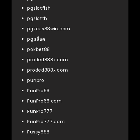
pgslotfish
pgslotth
pgzeus88win.com
pgสล็อต
pokbet88
proded888x.com
proded888x.com
punpro
PunPro66
PunPro66.com
PunPro777
PunPro777.com
Pussy888