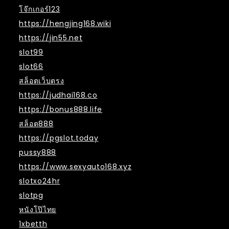
โจ๊กเกอร์123
https://hengjing168.wiki
https://jin55.net
slot99
slot66
สล็อตเว็บตรง
https://judhai168.co
https://bonus888.life
สล็อต888
https://pgslot.today
pussy888
https://www.sexyauto168.xyz
slotxo24hr
slotpg
หนังโป๊ไทย
1xbetth