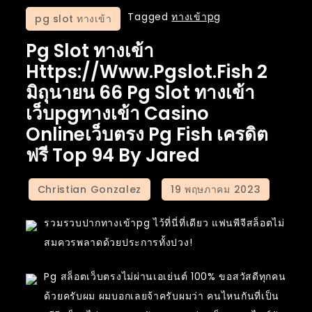
Tagged
ทางเข้าpg
pg slot ทางเข้า
Pg Slot ทางเข้า
Https://www.pgslot.fish 2
มิถุนายน 66 Pg Slot ทางเข้า
เว็บpgทางเข้า Casino
Onlineเว็บตรง Pg Fish เครดิต
ฟรี Top 94 By Jared
รวมรวบปากทางเข้าpg ไว้ที่นี่ที่เดียว แฟนพีจีสล็อตไม่
สมควรพลาดด้วยประการทั้งปวง!
Pg สล็อตเว็บตรงไม่ผ่านเอเย่นต์ 100% ขอสวัสดีทุกคน
ด้วยครับผม ผมบอกเลยจ้าครับผมว่า คนไหนกันที่เป็น