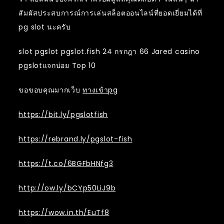
สัมผัสประสบการณ์การเล่นสล็อตออนไลน์ที่ยอดเยี่ยมได้ที่
pg slot นะครับ
slot pgslot pgslot.fish 24 กรกฎา 66 Jared casino
pgslotแจกบ่อย Top 10
ขอขอบคุณมากเว็บ
ทางเข้าpg
https://bit.ly/pgslotfish
https://rebrand.ly/pgslot-fish
https://t.co/6BGFbHNfg3
http://ow.ly/bCYp50LiJ9b
https://wow.in.th/EuTf8