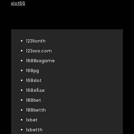
slot66
หมวดหมู่
123lionth
123xos.com
1688sagame
168pg
168slot
168สล็อต
188bet
188betth
1xbet
1xbetth