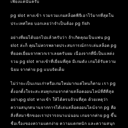
เพียงแค่นั้นครับ
pg slot ทางเข้า รวมรวมเกมสล็อตพีจีเอาไว้มากที่สุดใน
ประเทศไทย บอกเลยว่าจำเป็นต้อง pg fish
อย่างที่ผมได้บอกไปแล้วครับว่า ถ้าเกิดคุณเป็นแฟน pg
slot ล่ะก็ คุณไม่ควรพลาดประสบการณ์การเล่นสล็อต pg
ที่ยอดเยี่ยมจากพวกเราเลยครับผม เนื่องจากที่นี่เป็นแหล่ง
รวม pg slot ทางเข้าที่เยี่ยมที่สุด มีเกมดัง เกมได้รับความ
นิยม จากค่าย pg แบบจัดเต็ม
ไม่ว่าจะเป็นเกมเก่าหรือเกมใหม่มากแค่ไหนก็ตาม เรา pg
ตั้งอกตั้งใจจะสะสมทุกเกมจากค่ายสล็อตออนไลน์ที่ดีที่สุด
อย่างpg slot ทางเข้า ให้ได้ครบถ้วนที่สุด ด้วยเหตุว่า
ความสนุกสนานจากการได้เล่นสล็อตออนไลน์จาก pg คือ
สิ่งที่สมาชิกของเราปรารถนาแน่นอน เกมจากค่าย pg ขึ้น
ชื่อเรื่องของความแตกง่าย ความแตกหนัก และความสนุก