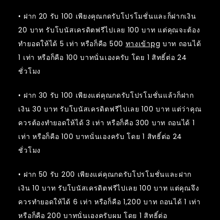
• ฝาก 20 รับ 100 เพียงคุณกดรับโปรโมชั่นและก็ฝากเงิน
20 บาท รับโบนัสเครดิตฟรีไปเลย 100 บาท แต่คุณจะต้อง
ทำยอดให้ได้ 5 เท่า หรือก็คือ 500
ทางเข้าpg
บาท ถอนได้
1 เท่า หรือก็คือ 100 บาทนั่นเองครับ โดย 1 สิทธิ์ต่อ 24
ชั่วโมง
• ฝาก 30 รับ 100 เพียงแต่คุณกดรับโปรโมชั่นแล้วก็ฝาก
เงิน 30 บาท รับโบนัสเครดิตฟรีไปเลย 100 บาท แต่ว่าคุณ
ควรต้องทำยอดให้ได้ 3 เท่า หรือก็คือ 300 บาท ถอนได้ 1
เท่า หรือก็คือ 100 บาทนั่นเองครับ โดย 1 สิทธิ์ต่อ 24
ชั่วโมง
• ฝาก 50 รับ 200 เพียงแค่คุณกดรับโปรโมชั่นและฝาก
เงิน 10 บาท รับโบนัสเครดิตฟรีไปเลย 100 บาท แต่คุณจึง
ควรทำยอดให้ได้ 6 เท่า หรือก็คือ 1,200 บาท ถอนได้ 1 เท่า
หรือก็คือ 200 บาทนั่นเองครับผม โดย 1 สิทธิ์ต่อ