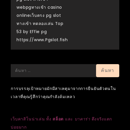
เรื่อง
webpgทางเข้า casino
onlineเว็บตรง pg slot
ทางเข้า ทดลองเล่น Top
53 by Effie pg
https://www.Pgslot.fish
ค้นหา
สำหรับ:
การบรรลุเป้าหมายมักมีสาเหตุมาจากการยืนยันตัวตนใน
เวลาที่คุณรู้สึกว่าคุณกำลังล้มเหลว
เว็บคาสิโนน่าเล่น ทั้ง
สล็อต
และ
บาคาร่า
ตึงจริงแตก
บ่อยมาก