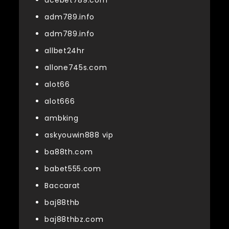
adm789.info
adm789.info
allbet24hr
allone745s.com
alot66
alot666
ambking
askyouwin888 vip
ba88th.com
babet555.com
Baccarat
baj88thb
baj88thbz.com