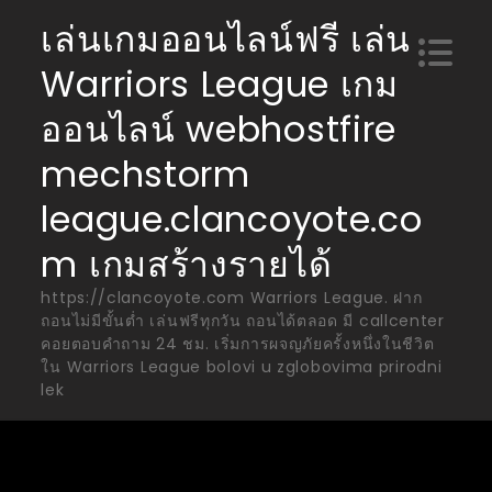
Skip
เล่นเกมออนไลน์ฟรี เล่น
to
Warriors League เกม
content
ออนไลน์ webhostfire
mechstorm
league.clancoyote.co
m เกมสร้างรายได้
https://clancoyote.com Warriors League. ฝาก
ถอนไม่มีขั้นต่ำ เล่นฟรีทุกวัน ถอนได้ตลอด มี callcenter
คอยตอบคำถาม 24 ชม. เริ่มการผจญภัยครั้งหนึ่งในชีวิต
ใน Warriors League bolovi u zglobovima prirodni
lek