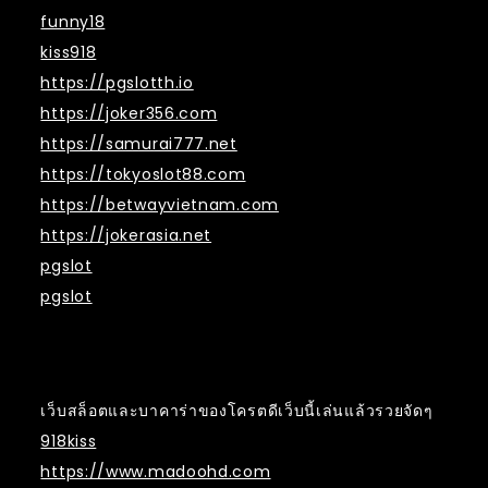
funny18
kiss918
https://pgslotth.io
https://joker356.com
https://samurai777.net
https://tokyoslot88.com
https://betwayvietnam.com
https://jokerasia.net
pgslot
pgslot
เว็บสล็อตและบาคาร่าของโครตดีเว็บนี้เล่นแล้วรวยจัดๆ
918kiss
https://www.madoohd.com