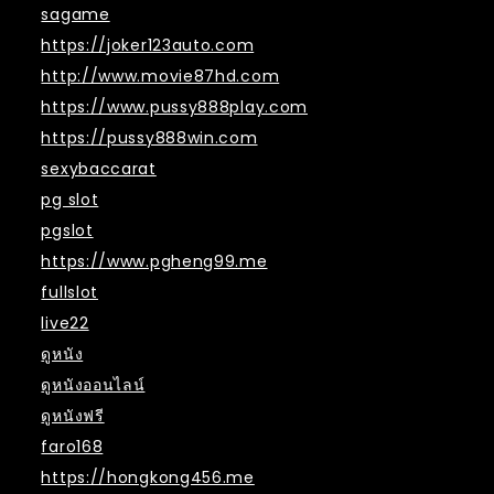
sagame
https://joker123auto.com
http://www.movie87hd.com
https://www.pussy888play.com
https://pussy888win.com
sexybaccarat
pg slot
pgslot
https://www.pgheng99.me
fullslot
live22
ดูหนัง
ดูหนังออนไลน์
ดูหนังฟรี
faro168
https://hongkong456.me