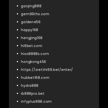
gaojing888
gem99ths.com
golden456
happy168
hengjing168
hi6bet.com
hiso8888s.com
hongkong456
https://sretthi99.bet/enter/
hubbet168.com
hydra888
ib888pro.bet
infyplus888.com