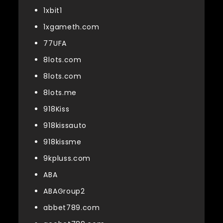
1xbit1
1xgameth.com
77UFA
8lots.com
8lots.com
8lots.me
918Kiss
918kissauto
918kissme
9kpluss.com
ABA
ABAGroup2
abbet789.com