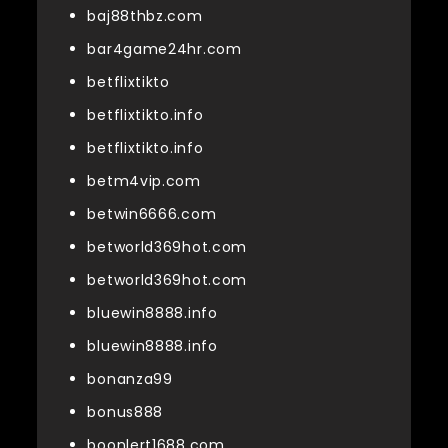
baj88thbz.com
bar4game24hr.com
betflixtikto
betflixtikto.info
betflixtikto.info
betm4vip.com
betwin6666.com
betworld369hot.com
betworld369hot.com
bluewin8888.info
bluewin8888.info
bonanza99
bonus888
boonlert1688.com