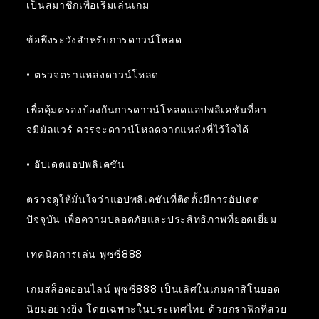
เป็นสมาชิกเพื่อเริ่มเล่นเกม
ข้อพึงระวังสำหรับการดาวน์โหลด
• ตรวจตราแหล่งดาวน์โหลด
เพื่อคุ้มครองป้องกันการดาวน์โหลดแอปพลิเคชันที่อา
จมีมัลแวร์ ควรจะดาวน์โหลดจากแหล่งที่ไว้ใจได้
• อัปเดตแอปพลิเคชัน
ตรวจดูให้มั่นใจว่าแอปพลิเคชันที่ติดตั้งมีการอัปเดต
ปัจจุบัน เพื่อความปลอดภัยและประสิทธิภาพที่ยอดเยี่ยม
เทคนิคการเล่น พุซซี่888
เกมสล็อตออนไลน์ พุซซี่888 เป็นเลิศในเกมคาสิโนยอด
นิยมอย่างยิ่ง โดยเฉพาะในประเทศไทย ด้วยกราฟิกที่สวย