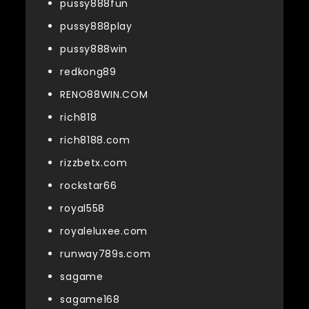
pussy888fun
pussy888play
pussy888win
redkong89
RENO88WIN.COM
rich818
rich8188.com
rizzbetx.com
rockstar66
royal558
royaleluxee.com
runway789s.com
sagame
sagame168