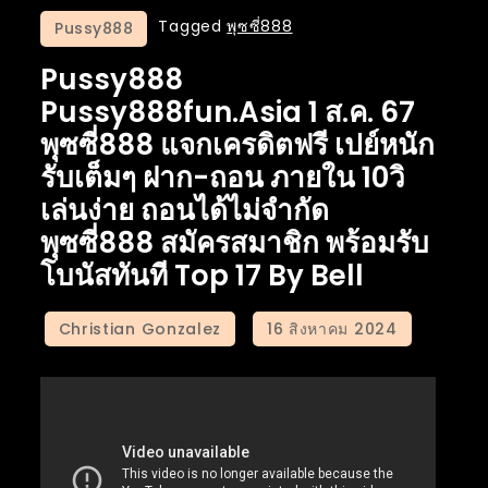
Tagged
พุซซี่888
Pussy888
Pussy888
Pussy888fun.asia 1 ส.ค. 67
พุซซี่888 แจกเครดิตฟรี เปย์หนัก
รับเต็มๆ ฝาก-ถอน ภายใน 10วิ
เล่นง่าย ถอนได้ไม่จำกัด
พุซซี่888 สมัครสมาชิก พร้อมรับ
โบนัสทันที Top 17 By Bell