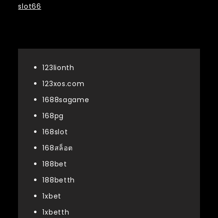
slot66
หมวดหมู่
123lionth
123xos.com
1688sagame
168pg
168slot
168สล็อต
188bet
188betth
1xbet
1xbetth