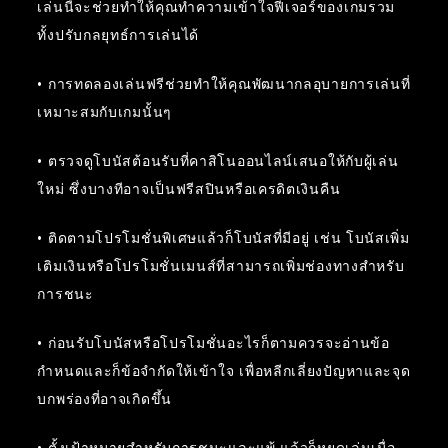
เล่นนี้จะช่วยทำให้คุณทำความเข้าใจฟีเจอร์ของเกมรวม
ทั้งปรับกลยุทธ์การเล่นได้
• การทดลองเล่นฟรีช่วยทำให้คุณพัฒนากลอุบายการเล่นที่
เหมาะสมกับเกมนั้นๆ
• ตรวจดูโบนัสต้อนรับที่คาสิโนออนไลน์เสนอให้กับผู้เล่น
ใหม่ ซึ่งบางทีอาจเป็นฟรีสปินหรือเครดิตเงินคืน
• ติดตามโปรโมชั่นพิเศษแล้วก็โบนัสที่มีอยู่ เช่น โบนัสเพิ่ม
เติมเงินหรือโปรโมชั่นเมนส์ที่สามารถเพิ่มช่องทางสำหรับ
การชนะ
• ก่อนรับโบนัสหรือโปรโมชั่นอะไรก็ตามควรจะอ่านข้อ
กำหนดและก็ข้อจำกัดให้เข้าใจ เพื่อหลีกเลี่ยงปัญหาและจุด
บกพร่องที่อาจเกิดขึ้น
• ตั้งเป้าหมายสำหรับการชนะและแพ้ แล้วก็หยุดเล่นเมื่อ