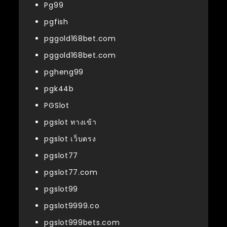
Pg99
pgfish
pggold168bet.com
pggold168bet.com
pgheng99
pgk44b
PGSlot
pgslot ทางเข้า
pgslot เว็บตรง
pgslot77
pgslot77.com
pgslot99
pgslot9999.co
pgslot999bets.com