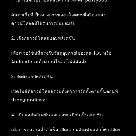
ค้นหาเว็บที่เป็นทางการของสล็อตพุซซี่หรือแหล่ง
ดาวน์โหลดที่ได้รับการยินยอมรับ
2. เลือกดาวน์โหลดแอปพลิเคชัน
เลือกเวอร์ชันที่ตรงกับวัสดุอุปกรณ์ของคุณ iOS หรือ
Android รวมทั้งดาวน์โหลดไฟล์ติดตั้ง
3. จัดตั้งแอปพลิเคชัน
เปิดไฟล์ที่ดาวน์โหลดรวมทั้งทำการจัดตั้งตามขั้นตอนที่
ปรากฏบนหน้าจอ
4. เปิดแอปพลิเคชันและลงทะเบียนเป็นสมาชิก
เมื่อการต่อว่าดตั้งสำเร็จ เปิดแอปพลิเคชันแล้วก็ทำสมัคร