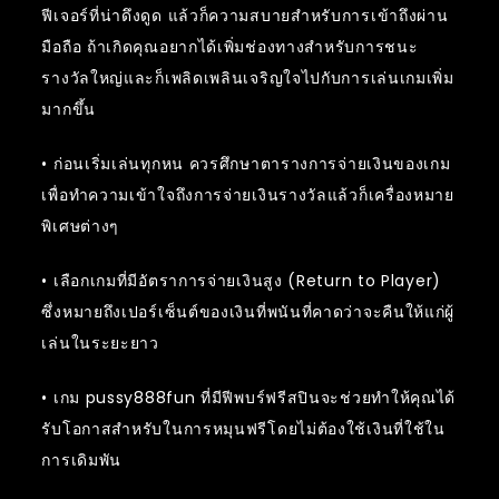
ฟีเจอร์ที่น่าดึงดูด แล้วก็ความสบายสำหรับการเข้าถึงผ่าน
มือถือ ถ้าเกิดคุณอยากได้เพิ่มช่องทางสำหรับการชนะ
รางวัลใหญ่และก็เพลิดเพลินเจริญใจไปกับการเล่นเกมเพิ่ม
มากขึ้น
• ก่อนเริ่มเล่นทุกหน ควรศึกษาตารางการจ่ายเงินของเกม
เพื่อทำความเข้าใจถึงการจ่ายเงินรางวัลแล้วก็เครื่องหมาย
พิเศษต่างๆ
• เลือกเกมที่มีอัตราการจ่ายเงินสูง (Return to Player)
ซึ่งหมายถึงเปอร์เซ็นต์ของเงินที่พนันที่คาดว่าจะคืนให้แก่ผู้
เล่นในระยะยาว
• เกม pussy888fun ที่มีฟีพบร์ฟรีสปินจะช่วยทำให้คุณได้
รับโอกาสสำหรับในการหมุนฟรีโดยไม่ต้องใช้เงินที่ใช้ใน
การเดิมพัน