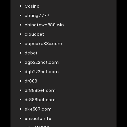
Casino
chang7777
chinatown888.win
cloudbet
cupcake88x.com
debet
dgb222hot.com
dgb222hot.com
dr888
dr888bet.com
dr888bet.com
ek4567.com
erisauto.site