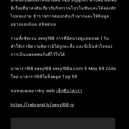
อีกหนึ่งข้อดีที่ละเลยมิได้คือ กลุ่ม Support ครับผม ผมเคย
มีเรื่องที่น่าสงสัยเกี่ยวกับกิจกรรมโปรโมชั่นและได้ลองทัก
ไปสอบถาม ข้าราชการตอบกลับเร็วมากและให้ข้อมูล
อย่างนอบน้อม สนิทสนม
รวมทั้งชัดเจน sexy168 การที่มีคนรอดูแลตลอด 1 วัน
ทำให้เรามีความคิดว่ามิได้ถูกละทิ้ง และนี่เป็นหัวใจของ
การเป็นแพลตฟอร์มที่ไว้ใจได้
บาคาร่า168 sexy168 sexy168a.com 5 May 69 Zoila
ใหม่ บาคาร่า168ไม่ล็อคยูส Top 59
ขอขอบคุณมากby web
เซ็กซี่บาคาร่า
https://rebrand.ly/sexy168-a