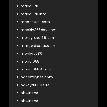
mario678
mario678.info
medee989.com
meekin365day.com
mercyrosa168.com
mmgoldsbets.com
monkey789
mono1688
mono16888.com
nagawaybet.com
nakoya1688.site
nbwin.me
nbwin.me