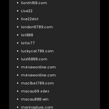
lionth168.com
Live22
live22slot
london6789.com
lot888
lotto77
luckycat789.com
luis16888.com
m4newonline.com
m4newonline.com
mac1bet789.com
macau69 สมัคร
macau888.win
marinapluss.com