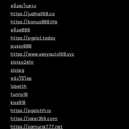
สล็อตเว็บตรง
https://judhai168.co
https://bonus888.life
สล็อต888
https://pgslot.today
pussy888
https://www.sexyauto168.xyz
slotxo24hr
slotpg
หนังโป๊ไทย
1xbetth
funny18
kiss918
https://pgslotth.io
https://joker356.com
https://samurai777.net