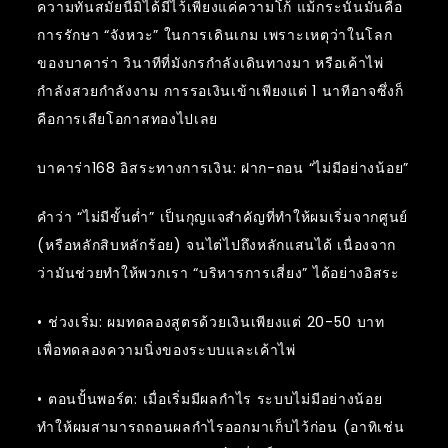
ความทันสมัยนี้มิได้มีไว้เพียงแค่ความโก้ แม้กระนั้นมันคือ
การรักษา “จังหวะ” ในการเดินเกม เพราะเหตุว่าในโลก
ของบาคาร่า วินาทีที่มังกรกำลังเดินทางมา หรือเค้าไพ่
กำลังสวยกำลังงาม การรอเงินเข้าเพียงแต่ 1 นาทีอาจซึ่งก็
คือการเสียโอกาสทองไปเลย
บาคาร่า168 อิสระทางการเงิน: ฝาก-ถอน “ไม่มีอย่างน้อย”
คำว่า “ไม่มีขั้นต่ำ” เป็นกุญแจสำคัญที่ทำให้ผมเริ่มจากศูนย์
(หรือหลักสิบหลักร้อย) จนไต่ไปถึงหลักแสนได้ เนื่องจาก
ว่ามันช่วยทำให้พวกเรา “บริหารการเสี่ยง” ได้อย่างอิสระ
• ช่วงเริ่ม: ผมทดลองสูตรด้วยเงินเพียงแต่ 20-50 บาท
เพื่อทดลองความนิ่งของระบบและเค้าไพ่
• ตอนปั้นพอร์ต: เมื่อเริ่มมีผลกำไร ระบบไม่มีอย่างน้อย
ทำให้ผมสามารถถอนผลกำไรออกมาเก็บไว้ก่อน (อาทิเช่น