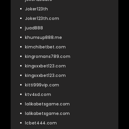
Joker123th
Joker123th.com
juad888
khumsup888.me
kimchibetbet.com
kingromans789.com
kingxxxbet123.com
kingxxxbet123.com
kitti999vip.com
ktv4sd.com
lalikabetsgame.com
lalikabetsgame.com
lcbet444.com