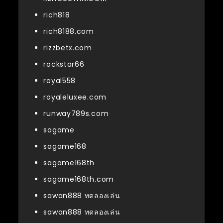
rich818
rich8188.com
rizzbetx.com
rockstar66
royal558
royaleluxee.com
runway789s.com
sagame
sagame168
sagame168th
sagame168th.com
sawan888 ทดลองเล่น
sawan888 ทดลองเล่น