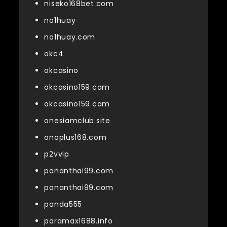
niseko168bet.com
no1huay
no1huay.com
okc4
okcasino
okcasino159.com
okcasino159.com
onesiamclub.site
onoplus168.com
p2vvip
pananthai99.com
pananthai99.com
panda555
paramax1688.info