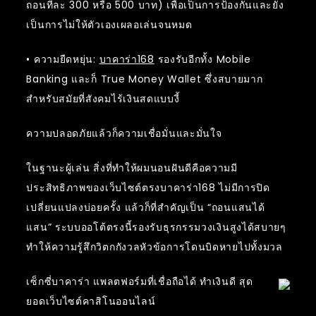
ถอนทีละ 300 หรือ 500 บาท) เพื่อเป็นการป้องกันและยัง
เป็นการไม่ให้ตัวเองเผลอเล่นจนหมด
• ความยืดหยุ่น:
บาคาร่า168
รองรับอีกทั้ง Mobile
Banking และก็ True Money Wallet ซึ่งสบายมาก
สำหรับสมัยที่สังคมไร้เงินสดแบบงี้
ความปลอดภัยแล้วก็ความเชื่อมั่นและมั่นใจ
ในฐานะผู้เล่น สิ่งที่ทำให้ผมนอนฝันดีคือความมี
ประสิทธิภาพของเว็บไซต์ตรงบาคาร่า168 ไม่มีการปิด
เปลี่ยนแปลงบ่อยครั้ง แล้วก็ที่สำคัญเป็น “ถอนแสนได้
แสน” ระบบออโต้ตรงนี้รองรับธุรกรรมวงเงินสูงได้สบายๆ
ทำให้ความรู้สึกวิตกกังวลหัวข้อการโดนบิดหายไปทั้งมวล
เซ็กซี่บาคาร่า แพลตฟอร์มที่เชื่อถือได้ ทำเงินดี สุด
ยอดเว็บไซต์คาสิโนออนไลน์