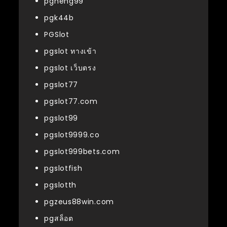
pgheng99
pgk44b
PGSlot
pgslot ทางเข้า
pgslot เว็บตรง
pgslot77
pgslot77.com
pgslot99
pgslot9999.co
pgslot999bets.com
pgslotfish
pgslotth
pgzeus88win.com
pgสล็อต