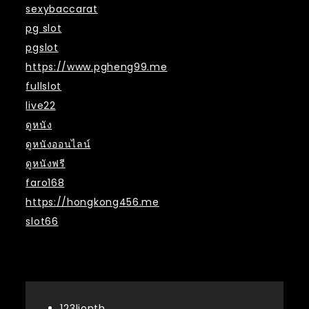
sexybaccarat
pg slot
pgslot
https://www.pgheng99.me
fullslot
live22
ดูหนัง
ดูหนังออนไลน์
ดูหนังฟรี
faro168
https://hongkong456.me
slot66
หมวดหมู่
123lionth