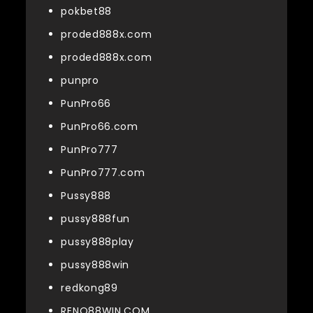
pokbet88
proded888x.com
proded888x.com
punpro
PunPro66
PunPro66.com
PunPro777
PunPro777.com
Pussy888
pussy888fun
pussy888play
pussy888win
redkong89
RENO88WIN.COM