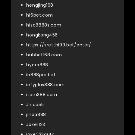
hengjing168
hi6bet.com
hiso8888s.com
hongkong456
https://sretthi99.bet/enter/
hubbet168.com
hydra888
ib888pro.bet
infyplus888.com
item388.com
Jinda55
jinda888
Joker123
joker123auto