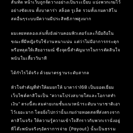
สันทัด หน้าเว็บถูกจัดวางอย่างเป็นระเบียบ แบ่งพวกเกมไว้
อย่างชัดเจน ทั้งบาคาร่า สล็อต รูเล็ต รวมทั้งเกมคาสิโน
สดอื่นๆระบบมีความมีประสิทธิภาพสูงมาก
ผมเคยทดลองเล่นทั้งยังผ่านคอมพิวเตอร์และก็มือถือใน
ขณะที่มีหญิงรับใช้งานหนาแน่น แต่ว่าไม่มีอาการกระตุก
หรือหลุดให้เสียอารมณ์ ซึ่งจุดนี้สำคัญมากในการตัดสินใจ
พนันในเสี้ยววินาที
ได้กำไรได้จริง ด้วยมาตรฐานระดับสากล
หัวใจสำคัญที่ทำให้ผมยกให้ บาคาร่า168 เป็นยอดเยี่ยม
เว็บไซต์คาสิโนเป็น “ความโปร่งสบายใสและโอกาสทำ
เงิน” ตรงนี้สะสมค่ายเกมชั้นแนวหน้าระดับนานาชาติเอา
ไว้เยอะมาก โดยยิ่งไปกว่านั้นเกมถ่ายทอดสดที่ส่งตรงจาก
คาสิโนจริง ให้ความรู้ความเข้าใจสึกราวกับพวกเรานั่งอยู่
ที่โต๊ะพนันจริงๆอัตราการจ่าย (Payout) นั้นเป็นธรรม