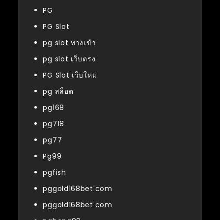
PG
PG Slot
pg slot ทางเข้า
pg slot เว็บตรง
PG Slot เว็บใหม่
pg สล็อต
pg168
pg718
pg77
Pg99
pgfish
pggold168bet.com
pggold168bet.com