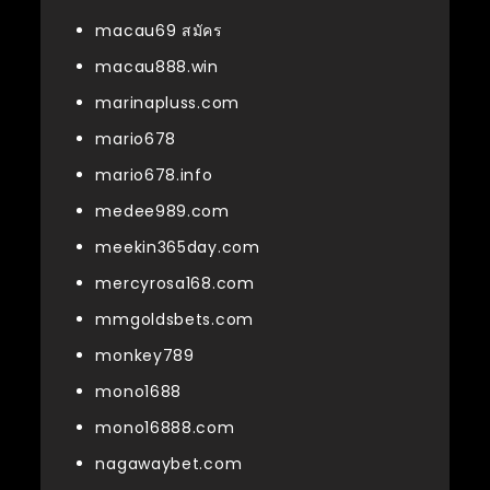
macau69 สมัคร
macau888.win
marinapluss.com
mario678
mario678.info
medee989.com
meekin365day.com
mercyrosa168.com
mmgoldsbets.com
monkey789
mono1688
mono16888.com
nagawaybet.com