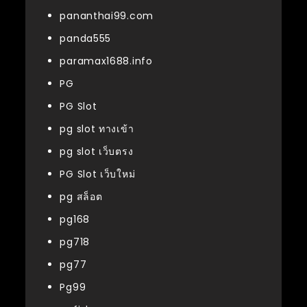
pananthai99.com
panda555
paramax1688.info
PG
PG Slot
pg slot ทางเข้า
pg slot เว็บตรง
PG Slot เว็บใหม่
pg สล็อต
pg168
pg718
pg77
Pg99