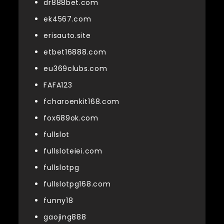
dr888bet.com
ek4567.com
erisauto.site
etbet16888.com
eu369clubs.com
FAFA123
fcharoenkit168.com
fox689ok.com
fullslot
fullsloteiei.com
fullslotpg
fullslotpg168.com
funny18
gaojing888