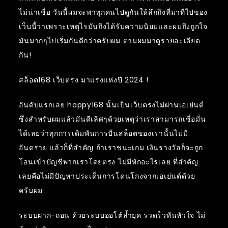
ไม่น่าเชื่อ วันนี้ผมจะพาทุกคนไปดูกันให้ลึกถึงที่มาที่ไปของ
เว็บนี้ว่าเพราะเหตุไรมันถึงได้รับความนิยมและผมถึงถูกใจ
มันมากๆไปเริ่มกันดีกว่าครับผม ตามผมมาดูรายละเอียด
กัน!
สล็อต168 เว็บตรง มาแรงแห่งปี 2024 !
อันดับแรกเลย happy168 นั้นเป็นเว็บตรงไม่ผ่านเอเย่นต์
ซึ่งสำหรับผมแล้วมันดีเลิศๆด้วยเหตุว่าเราสามารถเชื่อมั่น
ได้เลยว่าทุกการเดิมพันการปั่นสล็อตของเรานั้นไม่มี
อันตราย แล้วก็ที่สำคัญ ถ้าเราชนะเกม เงินรางวัลก็จะถูก
โอนเข้าบัญชีพวกเราโดยตรง ไม่มีหักอะไรเลย ที่สำคัญ
เลยคือไม่มีปัญหาประเด็นการโดนโกงจากเอเย่นต์ด้วย
ครับผม
ระบบฝาก-ถอน ด้วยระบบออโต้ล้ำยุค รวดร็วทันหัวใจ ไม่