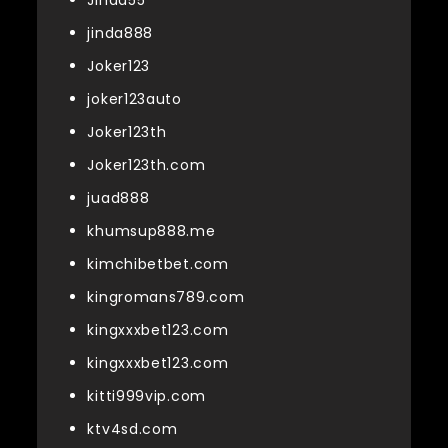
jinda888
Joker123
joker123auto
Joker123th
Joker123th.com
juad888
khumsup888.me
kimchibetbet.com
kingromans789.com
kingxxxbet123.com
kingxxxbet123.com
kitti999vip.com
ktv4sd.com