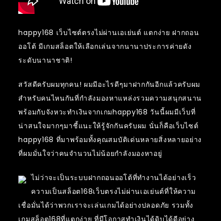
happy168 เว็บไซต์ตรงไม่ผ่านเอเย่นต์ แตกง่าย ฝากถอน
ออโต้ มีเกมสล็อตให้เลือกเล่นจากนานาประการค่ายดัง
ระดับนานาชาติ!
สวัสดีครับผมทุกคน! ผมมีอะไรดีๆมาฝากกันอีกแล้วครับผม
สำหรับคนไหนกันที่กำลังมองหาแหล่งรวมความสนุกสนาน
พร้อมกับจังหวะทำเงินจากเกมhappy168 วันนี้ผมมีเว็บที่
น่าสนใจมากๆมาชี้แนะให้รู้จักกันครับผม นั่นก็คือเว็บไซต์
happy168 ที่มาพร้อมทั้งคุณสมบัติเด่นหลายสิ่งหลายอย่าง
ที่ผมมั่นใจว่าคนจำนวนไม่น้อยกำลังมองหาอยู่
ไม่ว่าจะเป็นระบบฝากถอนออโต้ที่ทำงานได้อย่างเร็ว
ความเป็นสล็อต168เว็บตรงไม่ผ่านเอเย่นต์ที่ให้ความ
เชื่อมั่นได้ว่าพวกเราจะเล่นเกมได้อย่างปลอดภัย รวมทั้ง
เกมสล็อต168ที่แตกง่าย ที่มีโอกาสทำเงินได้ดิบได้ดีอย่าง