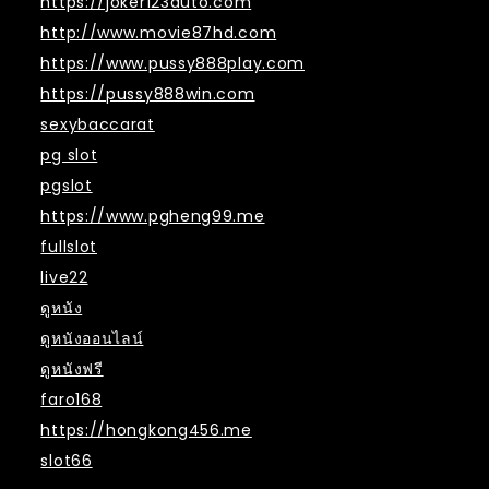
https://joker123auto.com
http://www.movie87hd.com
https://www.pussy888play.com
https://pussy888win.com
sexybaccarat
pg slot
pgslot
https://www.pgheng99.me
fullslot
live22
ดูหนัง
ดูหนังออนไลน์
ดูหนังฟรี
faro168
https://hongkong456.me
slot66