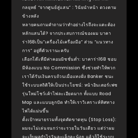
กลยุทธ์ “จากศูนย์สู่แสน” : วินัยนำหน้า ดวงตาม
ข้างหลัง
หลายคนถามคำถามว่าทำอย่างไรถึงจะแตะต้อง
หลักแสนได้? จากประสบการณ์ของผม บาคา
ร่า168เป็น”เครื่องไม้เครื่องมือ” ส่วน “แนวทาง
การ” อยู่ที่ตัวเรานะครับ
เลือกโต๊ะที่มีค่าคอมมิชชั่นต่ำ: บาคาร่า168 ชอบ
มีห้องแบบ No Commission ซึ่งช่วยทำให้พวก
เราได้รับเงินครบถ้วนเมื่อแทงฝั่ง Banker ชนะ
ใช้ระบบสถิติให้เป็นประโยชน์: หน้าอินเตอร์เฟซ
รุ่นใหม่โชว์เค้าไพ่ละเอียดมาก ทั้งแบบ Road
Map และแบบลูกปัด ทำให้เราวิเคราะห์ทิศทาง
ไพ่ได้แม่นขึ้น
ตั้งเป้าหมายรวมทั้งจุดตัดขาดทุน (Stop Loss):
ผมจะไม่เล่นจนกว่าจะรวยในวันเดียว แต่ว่าผม
จะเก็บผลกำไรวันละเล็กละน้อย แล้วก็ใช้ระบบ