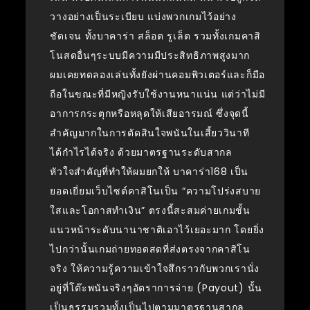
วางอย่างเป็นระเบียบ แบ่งพวกเกมไว้อย่าง
ชัดเจน ทั้งบาคาร่า สล็อต รูเล็ต รวมทั้งเกมคาสิ
โนสดอื่นๆระบบมีความมีประสิทธิภาพสูงมาก
ผมเคยทดลองเล่นทั้งยังผ่านคอมพิวเตอร์และก็มือ
ถือในขณะที่มีหญิงรับใช้งานหนาแน่น แต่ว่าไม่มี
อาการกระตุกหรือหลุดให้เสียอารมณ์ ซึ่งจุดนี้
สำคัญมากในการตัดสินใจพนันในเสี้ยววินาที
ได้กำไรได้จริง ด้วยมาตรฐานระดับสากล
หัวใจสำคัญที่ทำให้ผมยกให้ บาคาร่า168 เป็น
ยอดเยี่ยมเว็บไซต์คาสิโนเป็น “ความโปร่งสบาย
ใสและโอกาสทำเงิน” ตรงนี้สะสมค่ายเกมชั้น
แนวหน้าระดับนานาชาติเอาไว้เยอะมาก โดยยิ่ง
ไปกว่านั้นเกมถ่ายทอดสดที่ส่งตรงจากคาสิโน
จริง ให้ความรู้ความเข้าใจสึกราวกับพวกเรานั่ง
อยู่ที่โต๊ะพนันจริงๆอัตราการจ่าย (Payout) นั้น
เป็นธรรมรวมทั้งเป็นไปตามมาตรฐานสากล