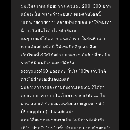
ผมเริ่มจากทุนน้อยมาก แค่วันละ 200–300 บาท
แม้กระนั้นเพราะว่าระบบเกมของเว็บไซต์นี้
“แตกง่ายดายกว่า” หลายที่ที่เคยเล่น ทำให้ทุนเท่า
นี้บางวันปั่นได้กำไรหลักพันเลย
แน่ๆว่าผมมิได้พูดว่าเล่นแล้วรวยในทันที แต่ว่า
หากเล่นอย่างมีสติ ใช้เทคนิคดีๆและเลือก
เว็บไซต์ที่ไว้ใจได้อย่าง บาคาร่า มันก็เปลี่ยนเป็น
รายได้พิเศษป้อมคงจะได้จริง
sexyauto168 ปลอดภัย มั่นใจ 100% เว็บไซต์
ตรงไม่ผ่านเอเย่นต์ของแท้
ผมลองสำรวจและถามทีมงานเพิ่มเติม ก็ได้คำ
ตอบว่า บาคาร่า เป็นเว็บตรงจากบริษัทแม่ ไม่
ผ่านเอเย่นต์ ข้อมูลผู้เล่นทั้งผองจะถูกเข้ารหัส
(Encrypted) ปลอดภัยแน่ๆ
และก็ที่ผมชอบมากมายเป็น ไม่มีการบังคับทำ
เทิร์น สำหรับโปรโมชั่นส่วนมาก ฝากแล้วยอมรับ