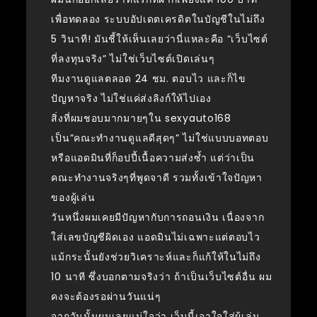
เพื่อทดลอง ระบบอัปเดตเครดิตในบัญชีในไม่ถึง
5 วินาที! มันชี้ให้เห็นเลยว่านี่แหละคือ “เว็บไซต์
ที่ลงทุนจริง” ไม่ใช่เว็บไซต์เปิดเล่นๆ
ทีมงานดูแลตลอด 24 ชม. ตอบไว และก็ไข
ปัญหาจริง ไม่ใช่แค่ส่งลิงก์ให้ไปเอง
สิ่งที่ผมชอบมากมายๆใน sexyauto168
เป็น”คณะทำงานดูแลดีสุดๆ” ไม่ใช่แบบบอทตอบ
หรือแอดมินที่ก็อปปี้เนื้อความส่งซ้ำ แต่ว่าเป็น
คณะทำงานจริงๆที่พูดจาดี รวมทั้งเข้าใจปัญหา
ของผู้เล่น
วันหนึ่งผมเคยมีปัญหากับการถอนเงิน เนื่องจาก
ใส่เลขบัญชีผิดเอง แอดมินไม่เฉพาะแต่ตอบไว
แม้กระนั้นยังช่วยวิเคราะห์และก็แก้ให้ในไม่ถึง
10 นาที ซึ่งบอกตามจริงว่า ถ้าเป็นเว็บไซต์อื่น ผม
คงจะต้องรอผ่านวันแน่ๆ
จากวันนั้นผมเลยแน่ใจว่า เว็บนี้เอาใจใส่ผู้เล่น