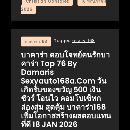
Tagged
บาคาร่า168
บาคาร่า168
บาคาร่า ตอบโจทย์คนรักบา
คาร่า Top 76 By
Damaris
Sexyauto168a.com วัน
เกิดรับของขวัญ 500 เงิน
ชัวร์ โอนไว คอมโบเซ็ทก
ล่องสุ่ม สุดคุ้ม บาคาร่า168
เพิ่มโอกาสสร้างผลตอบแทน
ที่ดี 18 JAN 2026