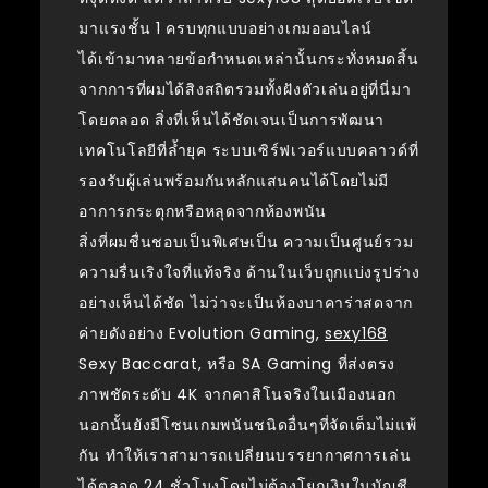
มาแรงชั้น 1 ครบทุกแบบอย่างเกมออนไลน์
ได้เข้ามาทลายข้อกำหนดเหล่านั้นกระทั่งหมดสิ้น
จากการที่ผมได้สิงสถิตรวมทั้งฝังตัวเล่นอยู่ที่นี่มา
โดยตลอด สิ่งที่เห็นได้ชัดเจนเป็นการพัฒนา
เทคโนโลยีที่ล้ำยุค ระบบเซิร์ฟเวอร์แบบคลาวด์ที่
รองรับผู้เล่นพร้อมกันหลักแสนคนได้โดยไม่มี
อาการกระตุกหรือหลุดจากห้องพนัน
สิ่งที่ผมชื่นชอบเป็นพิเศษเป็น ความเป็นศูนย์รวม
ความรื่นเริงใจที่แท้จริง ด้านในเว็บถูกแบ่งรูปร่าง
อย่างเห็นได้ชัด ไม่ว่าจะเป็นห้องบาคาร่าสดจาก
ค่ายดังอย่าง Evolution Gaming,
sexy168
Sexy Baccarat, หรือ SA Gaming ที่ส่งตรง
ภาพชัดระดับ 4K จากคาสิโนจริงในเมืองนอก
นอกนั้นยังมีโซนเกมพนันชนิดอื่นๆที่จัดเต็มไม่แพ้
กัน ทำให้เราสามารถเปลี่ยนบรรยากาศการเล่น
ได้ตลอด 24 ชั่วโมงโดยไม่ต้องโยกเงินในบัญชี