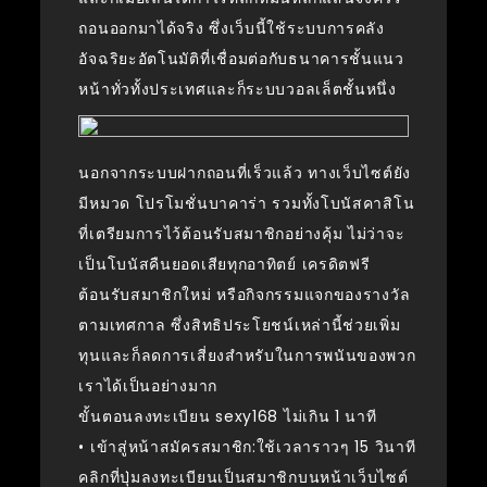
ถอนออกมาได้จริง ซึ่งเว็บนี้ใช้ระบบการคลัง
อัจฉริยะอัตโนมัติที่เชื่อมต่อกับธนาคารชั้นแนว
หน้าทั่วทั้งประเทศและก็ระบบวอลเล็ตชั้นหนึ่ง
นอกจากระบบฝากถอนที่เร็วแล้ว ทางเว็บไซต์ยัง
มีหมวด โปรโมชั่นบาคาร่า รวมทั้งโบนัสคาสิโน
ที่เตรียมการไว้ต้อนรับสมาชิกอย่างคุ้ม ไม่ว่าจะ
เป็นโบนัสคืนยอดเสียทุกอาทิตย์ เครดิตฟรี
ต้อนรับสมาชิกใหม่ หรือกิจกรรมแจกของรางวัล
ตามเทศกาล ซึ่งสิทธิประโยชน์เหล่านี้ช่วยเพิ่ม
ทุนและก็ลดการเสี่ยงสำหรับในการพนันของพวก
เราได้เป็นอย่างมาก
ขั้นตอนลงทะเบียน sexy168 ไม่เกิน 1 นาที
• เข้าสู่หน้าสมัครสมาชิก:ใช้เวลาราวๆ 15 วินาที
คลิกที่ปุ่มลงทะเบียนเป็นสมาชิกบนหน้าเว็บไซต์