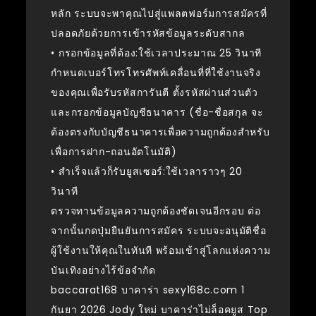
หลัก ระบบจะพาคุณไปสู่แพลตฟอร์มการสมัครที่
ปลอดภัยด้วยการเข้ารหัสข้อมูลระดับสากล
• กรอกข้อมูลที่ต้อง:ใช้เวลาประมาณ 25 วินาที
กำหนดเบอร์โทรโทรศัพท์เคลื่อนที่ที่ใช้งานจริง
ของคุณเพื่อรับรหัสการันตี ตั้งรหัสผ่านส่วนตัว
และกรอกข้อมูลบัญชีธนาคาร (ชื่อ-ชื่อสกุล จะ
ต้องตรงกับบัญชีธนาคารเพื่อความถูกต้องสำหรับ
เพื่อการฝาก-ถอนอัตโนมัติ)
• สำเร็จแล้วก็รับยูสเซอร์:ใช้เวลาราวๆ 20
วินาที
ตรวจทานข้อมูลความถูกต้องชัดเจนอีกรอบ ต่อ
จากนั้นกดปุ่มยืนยันการสมัคร ระบบจะอนุมัติชื่อ
ผู้ใช้งานให้คุณในทันที พร้อมเข้าสู่โลกแห่งความ
บันเทิงอย่างไร้ข้อจำกัด
baccarat168 บาคาร่า sexy168c.com 1
กันยา 2026 Jody ใหม่ บาคาร่าไม่ล็อคยูส Top