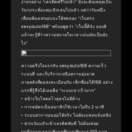
ง่ายๆอย่าง “เครดิตฟรีไม่เข้า” ยังจะต้องคอยเป็น
วันๆกระทั่งแทบเลิกเล่นไปแล้ว แต่ว่าวันหนึ่ง
เพื่อนพ้องเสนอแนะให้ทดลอง “เว็บตรง
sexyauto168” พร้อมพูดว่า “เว็บนี้ดีจัง ลองสิ
แล้วจะรู้ดีว่าความสบายใจเวลาเล่นมันเป็นยัง
ไง”
ความตรึงใจแรกกับ sexyauto168 ความเร็ว
ระบบดี และก็บริการเหนือความมุ่งมาด
ภายหลังที่ผมลงทะเบียนกับ เซ็กซี่ออโต้168 อย่าง
แรกที่รู้สึกได้เลยคือ “ระบบเขาเร็วมาก”
• หน้าเว็บโหลดไวสุดๆไม่มีค้าง
• การสมัครเป็นสมาชิกใช้เวลาไม่ถึง 2 นาที
• ระบบฝาก-ถอนออโต้จริง ไม่ต้องแชทแจ้งสลิป
• ฝากเงินแล้วเข้าเครดิตทันที ไม่ต้องคอย
ผมนึกออกเลยว่าทีแรกที่ฝากเพียงแค่ 100 บาท