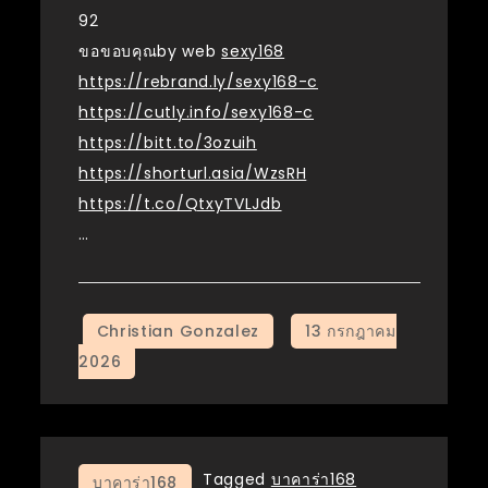
92
ขอขอบคุณby web
sexy168
https://rebrand.ly/sexy168-c
https://cutly.info/sexy168-c
https://bitt.to/3ozuih
https://shorturl.asia/WzsRH
https://t.co/QtxyTVLJdb
…
Tagged
บาคาร่า168
บาคาร่า168