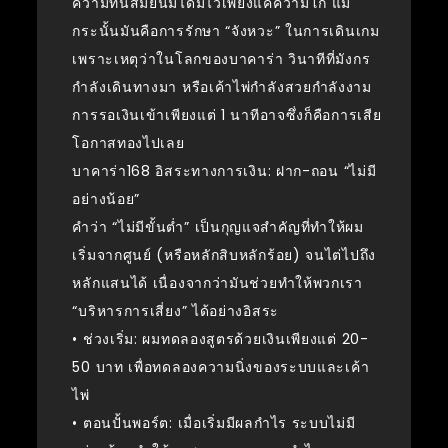
ความทันสมัยนี้มิได้มีไว้เพียงแค่ความโก้ แม้
กระนั้นมันคือการรักษา “จังหวะ” ในการเดินเกม
เพราะเหตุว่าในโลกของบาคาร่า วินาทีที่มังกร
กำลังเดินทางมา หรือเค้าไพ่กำลังสวยกำลังงาม
การรอเงินเข้าเพียงแต่ 1 นาทีอาจซึ่งก็คือการเสีย
โอกาสทองไปเลย
บาคาร่า168 อิสระทางการเงิน: ฝาก-ถอน “ไม่มี
อย่างน้อย”
คำว่า “ไม่มีขั้นต่ำ” เป็นกุญแจสำคัญที่ทำให้ผม
เริ่มจากศูนย์ (หรือหลักสิบหลักร้อย) จนไต่ไปถึง
หลักแสนได้ เนื่องจากว่ามันช่วยทำให้พวกเรา
“บริหารการเสี่ยง” ได้อย่างอิสระ
• ช่วงเริ่ม: ผมทดลองสูตรด้วยเงินเพียงแต่ 20-
50 บาท เพื่อทดลองความนิ่งของระบบและเค้า
ไพ่
• ตอนปั้นพอร์ต: เมื่อเริ่มมีผลกำไร ระบบไม่มี