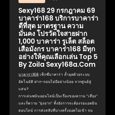
Sexy168 29 กรกฎาคม 69
บาคาร่า168 บริการบาคาร่า
ดีที่สุด มาตรฐาน ความ
มั่นคง โปรวัดใจสายฝาก
1,000 บาคาร่า รูเล็ต สล็อต
เสือมังกร บาคาร่า168 มีทุก
อย่างให้คุณเลือกเล่น Top 5
By Zoila Sexy168a.com
บาคาร่า168
เซ็กซี่บาคาร่า ล้ำยุคด้วยระบบ
อัตโนมัติ ฝาก-ถอน​ไม่มีอย่างน้อย จากศูนย์สู่
แสน?
การเล่นพนันออนไลน์เป็นเรื่องของความ “เสี่ยง”
และก็ความ “ยุ่งยาก” ทั้งยังการจะต้องรอแอดมิน
ตอบไลน์ การส่งสลิปที่บางครั้งยอดไม่เข้า จน