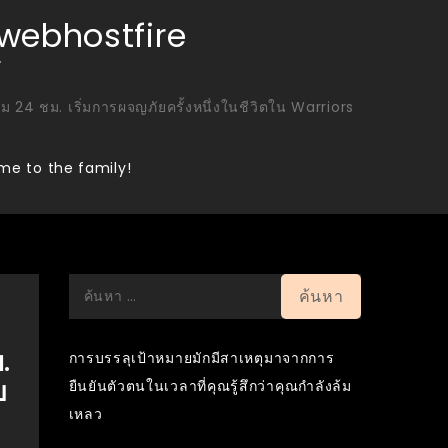
 webhostfire
้
24 ชม. เริ่มการผจญภัยครั้งหนึ่งในชีวิตใน Warriors
e to the family!
ค้นหา
สำหรับ:
.
การบรรลุเป้าหมายมักมีสาเหตุมาจากการ
บ
ยืนยันตัวตนในเวลาที่คุณรู้สึกว่าคุณกำลังล้ม
เหลว