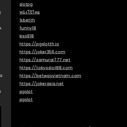
slotpg
ๆ
หนังโป๊ไทย
1xbetth
น
funny18
kiss918
https://pgslotth.io
น
https://joker356.com
https://samurai777.net
https://tokyoslot88.com
ือ
https://betwayvietnam.com
https://jokerasia.net
อ
pgslot
pgslot