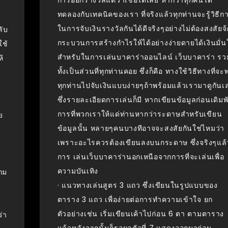
การออกรางวัลแต่ว่าเชื่อได้เลย หากว่าทุกคนได้
ทดลองกับเทคนิคของเรา ที่จริงแล้วทุกท่านจะรู้วิธีก
ในการจับเงินรางวัลกันได้ดีจริงๆอย่างไม่ต้องสงสัยจ้
ลับ
กระบวนการสร้างกำไรให้ได้อย่างง่ายดายได้เงินมั่น
ใช้
สำหรับในการเล่นบาคาร่าออนไลน์ เว็บบาคาร่า รว
ห้
ทั้งเป็นส่วนที่ทุกท่านคอย ซึ่งก็คือ ทางใช้วิธีทางที่จะ
ทุกท่านไปจับเงินแบบง่ายๆถ้าพร้อมแล้วเรามาดูกันเ
ซึ่งรายละเอียดการเล่นก็มี หากเขียนข้อมูลก่อนเดิมพ
การที่พวกเราให้แด่ท่านหากว่าระดาษสำหรับเขียน
ย
ข้อมูลนั้น หลายๆคนบางทีอาจจะสงสัยกันใช่ไหมว่า
ง
เพราะอะไรควรต้องเขียนลงบนกระดาษ ซึ่งจริงๆแล้
การ เล่นเว็บบาคาร่านอกเหนือจากการที่จะเล่นเพื่อ
ความบันเทิง
เกม
· แนวทางเล่นสูตร 3 แถว ซึ่งเขียนในรูปแบบของ
ตาราง 3 แถว เพื่อง่ายต่อการทำความเข้าใจ ยก
ตัวอย่างเช่น เริ่มเขียนเค้าไปก่อน 6 ตา ตามตาราง
่า