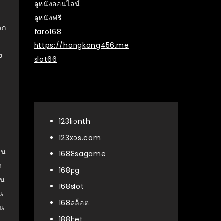
ดูหนังออนไลน์
ดูหนังฟรี
วก
faro168
https://hongkong456.me
ง
slot66
หมวดหมู่
123lionth
123xos.com
ัน
1688sagame
ว
168pg
ัน
168slot
น
168สล็อต
ใน
188bet