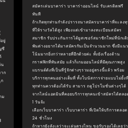
นัน
สมัครเล่นบาคาร่า บาคาร่าออนไลน์ รับเครดิตฟรี
ทันที
ถ้าเกิดทุกท่านกำลังปรารถนาสมัครบาคาร่าที่จะลงท
ที่ให้รางวัลได้สูง เพียงแต่เข้ามาลงทะเบียนสมัคร
่
สมาชิก รับประกันการได้ยูสเซอร์สมาชิกใหม่ที่นักเดิ
ยู่
พันต่างอยากได้มาสมัครกันเป็นจำนวนมาก ซึ่งมีแน
ญชี
โน้มมากยิ่งกว่าหลายที่อีกด้วยค่ะ ทั้งยังเรื่องด้าน
้
กราฟฟิกที่ทันสมัย แล้วก็เกมออนไลน์ที่มีคุณภาพสูง
ล่น
แบรนด์ดังที่เป็นที่รู้จักต่างๆรวมอยู่ตรงนี้แล้ว พร้อม
มาก
บริการทุกคนอย่างเต็มที่ ทั้งโบนัสการจ่ายแบบไม่ยั้งที
ุก
ทุกท่านควรต้องได้รับ สามาร ถดูโปรโมชั่นต่างๆได้
จากไลน์แอดมินที่คอยบริการทุกคนเข้าสมัครได้ตลอ
เกม
1 วันจ้ะ
เลือกเว็บบาคาร่า เว็บบาคาร่า ที่เปิดให้บริการตลอด
24 ชั่วโมง
8
ถ้าหากยังลังเลว่าจะเล่นตรงไหน ขอรับรองได้เลยว่