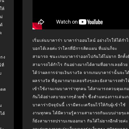
่าน
ให้
ม่
ด้
อด
เริ่มเล่นบาคาร่า บาคาร่าออนไลน์ อย่างไรให้ได้กำ
บอกได้เลยค่ะว่าใครที่มีการคิดแผน ที่แม่นก็จะ
สามารถ ชนะเกมบาคาร่าออกไปกันได้ไม่ยาก อีกทั้งย
ตรง
สามารถได้กำไร กันอย่างมากได้ตามที่อยากเลยด้วย ร
ที่
ได้ว่าผลการจ่ายเงินรางวัล จากเกมบาคาร่านั้นจะได
บ
ผลรางวัล ที่สูงมากมายเลยจริงๆและยังสามารถทำให้ผ
เข้าใช้งานเกมบาคาร่าทุกคน ได้สามารถควบคุมเก
เดต
กันได้อย่างสบายมากๆด้วยซ้ำ ซึ่งตำแหน่งการเล่นเ
บาคาร่าปัจจุบันนี้ เรามีตระเตรียมไว้ให้กับผู้เข้าใช้
ม
งานทุกคน ได้มีความรู้ความสามารถกันแบบง่ายๆแ
ได้
ก็ยังสามารถปราบเกมออกมา กันได้ไม่ยากอีกด้วยค่ะ