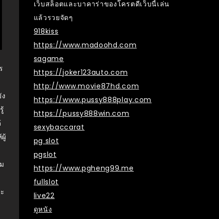
เว็บสล็อตและบาคาร่าของโครตดีเว็บนี้เล่น
แล้วรวยจัดๆ
918kiss
https://www.madoohd.com
sagame
ไร
https://joker123auto.com
http://www.movie87hd.com
ัง
https://www.pussy888play.com
ู้
https://pussy888win.com
้
sexybaccarat
ู้
pg slot
ม
pgslot
กม
https://www.pgheng99.me
fullslot
ละ
live22
ดูหนัง