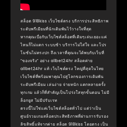
สล็อต 918kiss เว็บไซต์ตรง บริการประสิทธิภาพ
ระดับพรีเมียมที่นักเดิมพันไว้วางใจที่สุด
หากคุณเบื่อกับเว็บไซต์สล็อตที่เดิมๆเล่นเยอะแค่
ไหนก็ไม่แตก ระบบช้า บริการไม่ใส่ใจ และโปร
โมชั่นไม่ตรงปก ถึงเวลาที่คุณจะได้พบกับเว็บที่
“ของจริง” อย่าง allbet24hr สล็อตค่าย
allbet24hr แท้ เว็บไซต์ตรง ใหญ่ที่สุดในไทย
เว็บไซต์ที่พร้อมพาคุณไปสู่โลกของการเดิมพัน
ระดับพรีเมียม เล่นง่าย จ่ายหนัก แตกหลายครั้ง
ทุกเกม แล้วก็ที่สำคัญเป็นโปร่งใสทุกขั้นตอน ไม่มี
ล็อกยูส ไม่มีปรับเรท
ตรงนี้ไม่ใช่แค่เว็บไซต์สล็อตทั่วไป แต่ว่าเป็น
ศูนย์รวมเกมสล็อตประสิทธิภาพที่ผ่านการรับรอง
ลิขสิทธิ์แท้จากค่าย สล็อต 918kiss โดยตรง เป็น