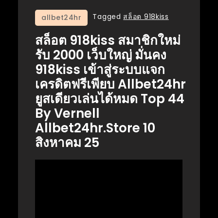
Tagged
สล็อต 918kiss
allbet24hr
สล็อต 918kiss สมาชิกใหม่
รับ 2000 เว็บใหญ่ มั่นคง
918kiss เข้าสู่ระบบแจก
เครดิตฟรีเพียบ Allbet24hr
ยูสเดียวเล่นได้หมด Top 44
By Vernell
Allbet24hr.store 10
สิงหาคม 25