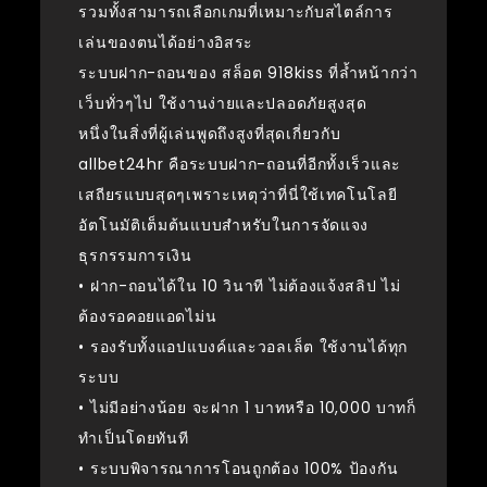
รวมทั้งสามารถเลือกเกมที่เหมาะกับสไตล์การ
เล่นของตนได้อย่างอิสระ
ระบบฝาก-ถอนของ สล็อต 918kiss ที่ล้ำหน้ากว่า
เว็บทั่วๆไป ใช้งานง่ายและปลอดภัยสูงสุด
หนึ่งในสิ่งที่ผู้เล่นพูดถึงสูงที่สุดเกี่ยวกับ
allbet24hr คือระบบฝาก-ถอนที่อีกทั้งเร็วและ
เสถียรแบบสุดๆเพราะเหตุว่าที่นี่ใช้เทคโนโลยี
อัตโนมัติเต็มต้นแบบสำหรับในการจัดแจง
ธุรกรรมการเงิน
• ฝาก-ถอนได้ใน 10 วินาที ไม่ต้องแจ้งสลิป ไม่
ต้องรอคอยแอดไม่น
• รองรับทั้งแอปแบงค์และวอลเล็ต ใช้งานได้ทุก
ระบบ
• ไม่มีอย่างน้อย จะฝาก 1 บาทหรือ 10,000 บาทก็
ทำเป็นโดยทันที
• ระบบพิจารณาการโอนถูกต้อง 100% ป้องกัน