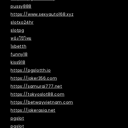
pussy888
https://www.sexyauto168.xyz
slotxo24hr
slotpg
หนังโป๊ไทย
1xbetth
funny18
kiss918
https://pgslotth.io
https://joker356.com
https://samurai777.net
https://tokyoslot88.com
https://betwayvietnam.com
https://jokerasia.net
pgslot
pgslot