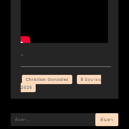
…
ค้นหา
สำหรับ: