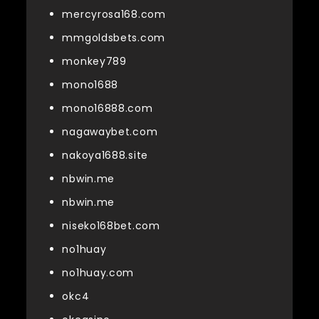
mercyrosa168.com
mmgoldsbets.com
monkey789
mono1688
mono16888.com
nagawaybet.com
nakoya1688.site
nbwin.me
nbwin.me
niseko168bet.com
no1huay
no1huay.com
okc4