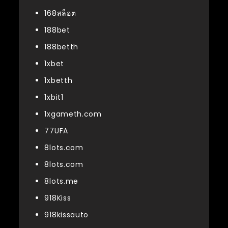
168สล็อต
188bet
188betth
1xbet
1xbetth
1xbit1
1xgameth.com
77UFA
8lots.com
8lots.com
8lots.me
918Kiss
918kissauto