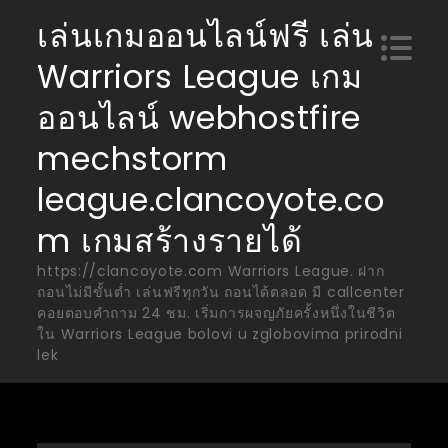
Skip
เล่นเกมออนไลน์ฟรี เล่น
to
Warriors League เกม
content
ออนไลน์ webhostfire
mechstorm
league.clancoyote.co
m เกมสร้างรายได้
https://clancoyote.com Warriors League. ฝาก
ถอนไม่มีขั้นต่ำ เล่นฟรีทุกวัน ถอนได้ตลอด มี callcenter
คอยตอบคำถาม 24 ชม. เริ่มการผจญภัยครั้งหนึ่งในชีวิต
ใน Warriors League bolovi u zglobovima prirodni
lek