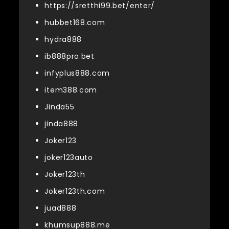
https://sretthi99.bet/enter/
hubbet168.com
hydra888
ib888pro.bet
infyplus888.com
item388.com
Jinda55
jinda888
Joker123
joker123auto
Joker123th
Joker123th.com
juad888
khumsup888.me