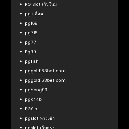
PG Slot เว็บใหม่
pg สล็อต
pg168
pg718
pg77
Pg99
pgfish
pggold168bet.com
pggold168bet.com
pgheng99
pgk44b
PGSlot
pgslot ทางเข้า
pgslot เว็บตรง