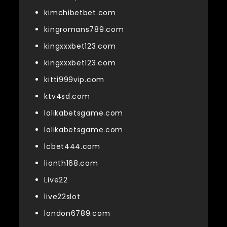
kimchibetbet.com
kingromans789.com
kingxxxbet123.com
kingxxxbet123.com
kitti999vip.com
ktv4sd.com
lalikabetsgame.com
lalikabetsgame.com
lcbet444.com
lionth168.com
Live22
live22slot
london6789.com