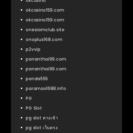
okcasino
okcasino159.com
okcasino159.com
onesiamclub.site
onoplus168.com
p2vvip
pananthai99.com
pananthai99.com
panda555
paramax1688.info
PG
PG Slot
pg slot ทางเข้า
pg slot เว็บตรง