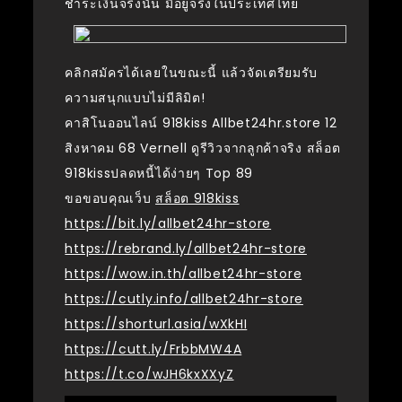
ชำระเงินจริงนั้น มีอยู่จริงในประเทศไทย
คลิกสมัครได้เลยในขณะนี้ แล้วจัดเตรียมรับ
ความสนุกแบบไม่มีลิมิต!
คาสิโนออนไลน์ 918kiss Allbet24hr.store 12
สิงหาคม 68 Vernell ดูรีวิวจากลูกค้าจริง สล็อต
918kissปลดหนี้ได้ง่ายๆ Top 89
ขอขอบคุณเว็บ
สล็อต 918kiss
https://bit.ly/allbet24hr-store
https://rebrand.ly/allbet24hr-store
https://wow.in.th/allbet24hr-store
https://cutly.info/allbet24hr-store
https://shorturl.asia/wXkHI
https://cutt.ly/FrbbMW4A
https://t.co/wJH6kxXXyZ