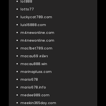
lot888
lotto77
luckycat789.com
luis16888.com
m4newonline.com
m4newonline.com
mac1bet789.com
macau69 สมัคร
macau888.win
marinapluss.com
mario678
mario678.info
medee989.com
meekin365day.com