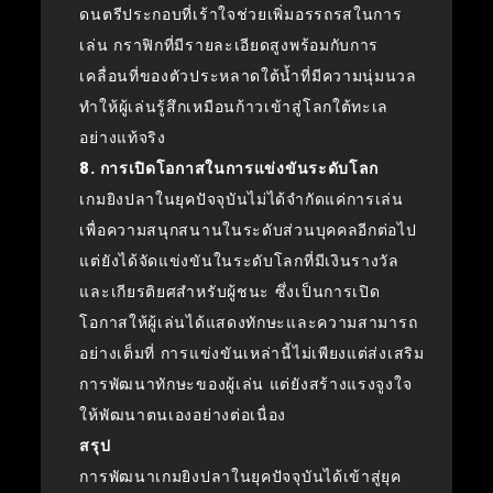
ดนตรีประกอบที่เร้าใจช่วยเพิ่มอรรถรสในการ
เล่น กราฟิกที่มีรายละเอียดสูงพร้อมกับการ
เคลื่อนที่ของตัวประหลาดใต้น้ำที่มีความนุ่มนวล
ทำให้ผู้เล่นรู้สึกเหมือนก้าวเข้าสู่โลกใต้ทะเล
อย่างแท้จริง
8. การเปิดโอกาสในการแข่งขันระดับโลก
เกมยิงปลาในยุคปัจจุบันไม่ได้จำกัดแค่การเล่น
เพื่อความสนุกสนานในระดับส่วนบุคคลอีกต่อไป
แต่ยังได้จัดแข่งขันในระดับโลกที่มีเงินรางวัล
และเกียรติยศสำหรับผู้ชนะ ซึ่งเป็นการเปิด
โอกาสให้ผู้เล่นได้แสดงทักษะและความสามารถ
อย่างเต็มที่ การแข่งขันเหล่านี้ไม่เพียงแต่ส่งเสริม
การพัฒนาทักษะของผู้เล่น แต่ยังสร้างแรงจูงใจ
ให้พัฒนาตนเองอย่างต่อเนื่อง
สรุป
การพัฒนาเกมยิงปลาในยุคปัจจุบันได้เข้าสู่ยุค