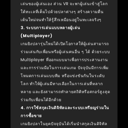
เล่นของผู้เล่นเอง ส่วน VR จะพาผู้เล่นเข้าสู่โลก
ใต้ทะเลที่เต็มไปด้วยปลาต่างๆ สร้างความตื่น
เต้นใหม่จนทำให้รู้สึกเหมือนอยู่ในทะเลจริงๆ
3. ระบบการเล่นแบบหลายผู้เล่น
(Multiplayer)
เกมยิงปลารุ่นใหม่ได้เปิดโอกาสให้ผู้เล่นสามารถ
ร่วมเล่นกับเพื่อนหรือผู้เล่นคนอื่น ๆ ได้ ด้วยระบบ
Multiplayer ที่ออกแบบมาเพื่อการประสานงาน
และการร่วมมือในการเล่นเกม ปัจจุบันมีการเพิ่ม
โหมดการเล่นแบบทีม หรือแข่งขันกันในระดับ
โลก ทำให้ผู้เล่นมีทางเลือกในการเล่นที่หลาก
หลาย และยังสามารถทำลายสถิติหรือสกอร์สูงสุด
ร่วมกับเพื่อนได้อีกด้วย
4. การใช้สกุลเงินดิจิทัลและระบบเหรียญร่วมใน
การซื้อขาย
เกมยิงปลาในยุคปัจจุบันได้เริ่มนำสกุลเงินดิจิทัล