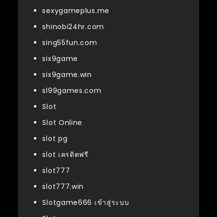
sexygameplus.me
shinobi24hr.com
sing55fun.com
six9game
six9game.win
sl99games.com
Slot
Slot Online
slot pg
slot เครดิตฟรี
slot777
slot777.win
Slotgame666 เข้าสู่ระบบ