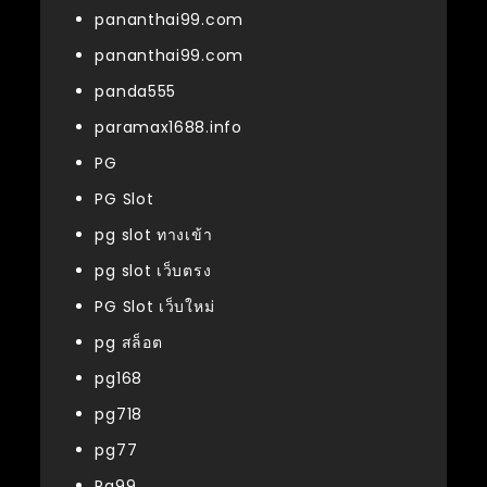
pananthai99.com
pananthai99.com
panda555
paramax1688.info
PG
PG Slot
pg slot ทางเข้า
pg slot เว็บตรง
PG Slot เว็บใหม่
pg สล็อต
pg168
pg718
pg77
Pg99