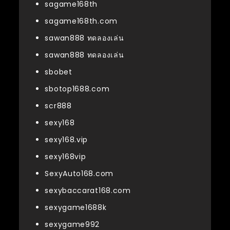
sagame168th
sagame168th.com
sawan888 ทดลองเล่น
sawan888 ทดลองเล่น
sbobet
sbotop1688.com
scr888
sexy168
sexy168.vip
sexy168vip
SexyAuto168.com
sexybaccarat168.com
sexygame1688k
sexygame992