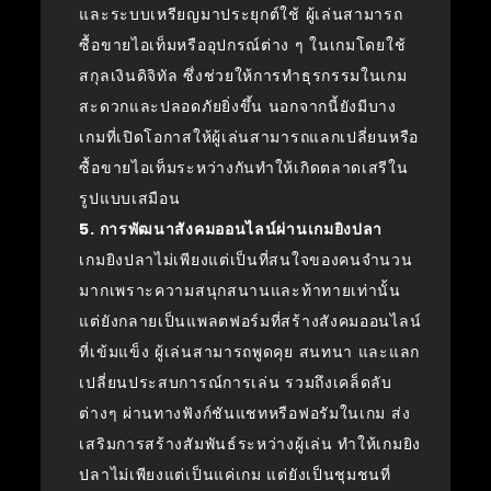
และระบบเหรียญมาประยุกต์ใช้ ผู้เล่นสามารถ
ซื้อขายไอเท็มหรืออุปกรณ์ต่าง ๆ ในเกมโดยใช้
สกุลเงินดิจิทัล ซึ่งช่วยให้การทำธุรกรรมในเกม
สะดวกและปลอดภัยยิ่งขึ้น นอกจากนี้ยังมีบาง
เกมที่เปิดโอกาสให้ผู้เล่นสามารถแลกเปลี่ยนหรือ
ซื้อขายไอเท็มระหว่างกันทำให้เกิดตลาดเสรีใน
รูปแบบเสมือน
5. การพัฒนาสังคมออนไลน์ผ่านเกมยิงปลา
เกมยิงปลาไม่เพียงแต่เป็นที่สนใจของคนจำนวน
มากเพราะความสนุกสนานและท้าทายเท่านั้น
แต่ยังกลายเป็นแพลตฟอร์มที่สร้างสังคมออนไลน์
ที่เข้มแข็ง ผู้เล่นสามารถพูดคุย สนทนา และแลก
เปลี่ยนประสบการณ์การเล่น รวมถึงเคล็ดลับ
ต่างๆ ผ่านทางฟังก์ชันแชทหรือฟอรัมในเกม ส่ง
เสริมการสร้างสัมพันธ์ระหว่างผู้เล่น ทำให้เกมยิง
ปลาไม่เพียงแต่เป็นแค่เกม แต่ยังเป็นชุมชนที่