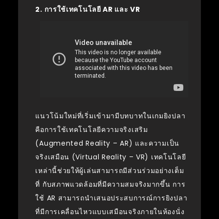
2. การใช้เทคโนโลยี AR และ VR
แนวโน้มใหม่ที่เริ่มเข้ามามีบทบาทในเกมยิงปลา
คือการใช้เทคโนโลยีความจริงเสริม
(Augmented Reality – AR) และความเป็น
จริงเสมือน (Virtual Reality – VR) เทคโนโลยี
เหล่านี้ช่วยให้ผู้เล่นสามารถมีส่วนร่วมอย่างเต็ม
ที่ กับสภาพแวดล้อมที่มีความสมจริงมากขึ้น การ
ใช้ AR สามารถนำเสนอประสบการณ์การยิงปลา
ที่มีการเคลื่อนไหวแบบเสมือนจริงภายในห้องนั่ง