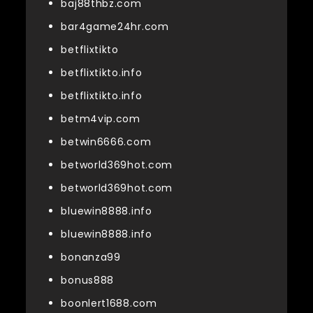
baj88thbz.com
bar4game24hr.com
betflixtikto
betflixtikto.info
betflixtikto.info
betm4vip.com
betwin6666.com
betworld369hot.com
betworld369hot.com
bluewin8888.info
bluewin8888.info
bonanza99
bonus888
boonlert1688.com