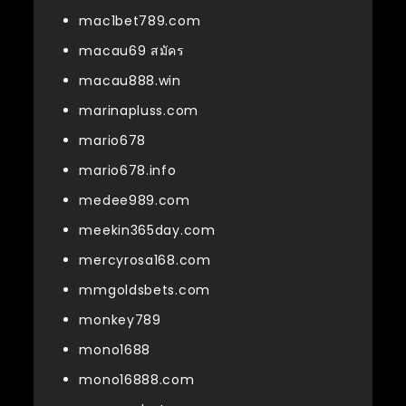
mac1bet789.com
macau69 สมัคร
macau888.win
marinapluss.com
mario678
mario678.info
medee989.com
meekin365day.com
mercyrosa168.com
mmgoldsbets.com
monkey789
mono1688
mono16888.com