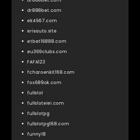
dr888bet.com
dr888bet.com
ek4567.com
erisauto.site
etbet16888.com
eu369clubs.com
FAFA123
fcharoenkit168.com
fox689ok.com
fullslot
fullsloteiei.com
fullslotpg
fullslotpg168.com
funny18