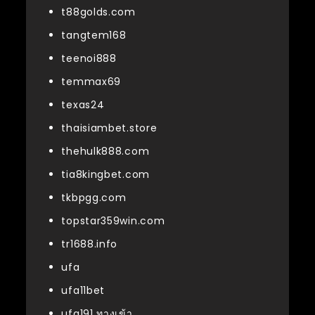
t88golds.com
tangtem168
teenoi888
temmax69
texas24
thaisiambet.store
thehulk888.com
tia8kingbet.com
tkbpgg.com
topstar359win.com
tr1688.info
ufa
ufa11bet
ufa191 ทางเข้า