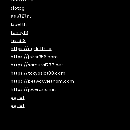
slotpg
หนังโป๊ไทย
1xbetth
funny18
kiss918
https://pgslotth.io
https://joker356.com
https://samurai777.net
https://tokyoslot88.com
https://betwayvietnam.com
https://jokerasia.net
pgslot
pgslot