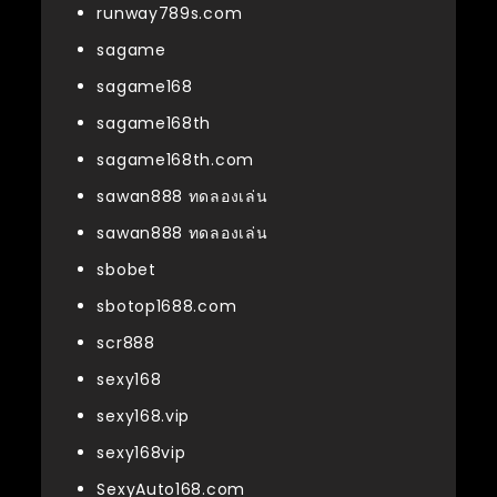
runway789s.com
sagame
sagame168
sagame168th
sagame168th.com
sawan888 ทดลองเล่น
sawan888 ทดลองเล่น
sbobet
sbotop1688.com
scr888
sexy168
sexy168.vip
sexy168vip
SexyAuto168.com