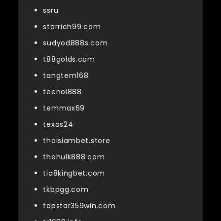
ssru
starrich99.com
sudyod888s.com
t88golds.com
tangtem168
teenoi888
temmax69
texas24
thaisiambet.store
thehulk888.com
tia8kingbet.com
tkbpgg.com
topstar359win.com