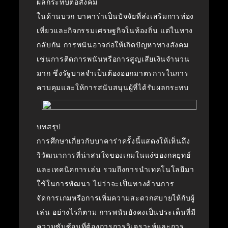
ผลกระทบต่อสังคม
ในด้านบวก บาคาร่าเป็นปัจจัยที่ส่งเสริมการท่อง
เที่ยวและกิจกรรมเศรษฐกิจในท้องถิ่น แต่ในทาง
กลับกัน การพนันอาจก่อให้เกิดปัญหาทางสังคม
เช่นการติดการพนันหรือการสูญเสียเงินจำนวน
มาก ซึ่งรัฐบาลจำเป็นต้องออกมาตรการในการ
ควบคุมและให้การสนับสนุนผู้ที่ได้รับผลกระทบ
บทสรุป
การศึกษาเกี่ยวกับบาคาร่าครั้งนี้แสดงให้เห็นถึง
วิวัฒนาการที่น่าสนใจของเกมในแง่ของกลยุทธ์
และเทคนิคการเล่น รวมถึงการนำเทคโนโลยีมา
ใช้ในการพัฒนา ไม่ว่าจะเป็นทางด้านการ
จัดการเกมหรือการเพิ่มความสะดวกสบายให้กับผู้
เล่น อย่างไรก็ตาม การพนันยังคงเป็นประเด็นที่มี
ความซับซ้อนที่ต้องการการวิเคราะห์และการ