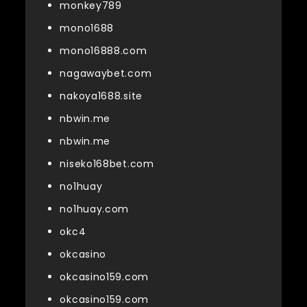
monkey789
mono1688
mono16888.com
nagawaybet.com
nakoya1688.site
nbwin.me
nbwin.me
niseko168bet.com
no1huay
no1huay.com
okc4
okcasino
okcasino159.com
okcasino159.com