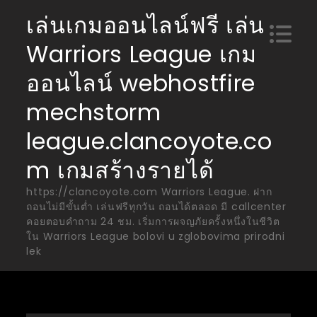
Skip
เล่นเกมออนไลน์ฟรี เล่น
to
Warriors League เกม
content
ออนไลน์ webhostfire
mechstorm
league.clancoyote.co
m เกมสร้างรายได้
https://clancoyote.com Warriors League. ฝาก
ถอนไม่มีขั้นต่ำ เล่นฟรีทุกวัน ถอนได้ตลอด มี callcenter
คอยตอบคำถาม 24 ชม. เริ่มการผจญภัยครั้งหนึ่งในชีวิต
ใน Warriors League bolovi u zglobovima prirodni
lek