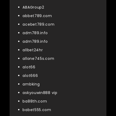
ABAGroup2
abbet789.com
acebet789.com
adm789.info
adm789.info
allbet24hr
allone745s.com
alot66
alot666
ambking
askyouwin888 vip
ba88th.com
babet555.com