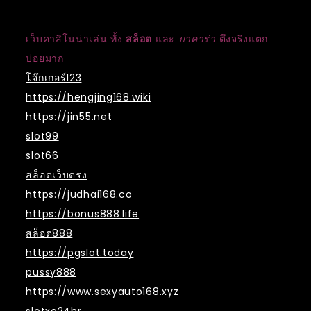
เว็บคาสิโนน่าเล่น ทั้ง
สล็อต
และ
บาคาร่า
ตึงจริงแตก
บ่อยมาก
โจ๊กเกอร์123
https://hengjing168.wiki
https://jin55.net
slot99
slot66
สล็อตเว็บตรง
https://judhai168.co
https://bonus888.life
สล็อต888
https://pgslot.today
pussy888
https://www.sexyauto168.xyz
slotxo24hr