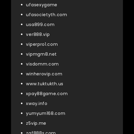
ufasexygame
ufasocietyth.com
usa899.com
ver888.vip
viperpro1.com
vipmgm8.net
visdomm.com
winherovip.com
www.tuktukth.us
xpay88game.com
xway.info
yumyum168.com
z5vip.me
zaf888s.com