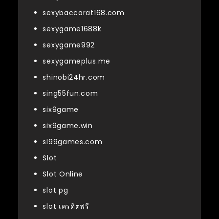
sexybaccarat168.com
sexygame1688k
sexygame992
sexygameplus.me
shinobi24hr.com
sing55fun.com
six9game
six9game.win
sl99games.com
Slot
Slot Online
slot pg
slot เครดิตฟรี