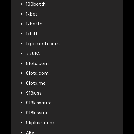
188betth
1xbet
1xbetth
1xbit1
1xgameth.com
77UFA
8lots.com
8lots.com
8lots.me
918Kiss
918kissauto
918kissme
9kpluss.com
ABA