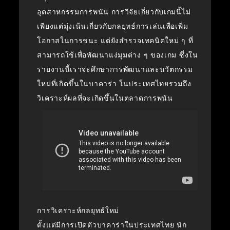
อุตสาหกรรมการพนัน การวิจัยเกี่ยวกับเกมนี้ไม่
เพียงแต่มุ่งเน้นเกี่ยวกับกลยุทธ์การเล่นเพื่อเพิ่ม
โอกาสในการชนะ แต่ยังสำรวจเทคนิคใหม่ ๆ ที่
สามารถใช้เพื่อพัฒนาแง่มุมต่าง ๆ ของเกม ซึ่งใน
รายงานนี้เราจะศึกษาการพัฒนาและนวัตกรรม
ใหม่ที่เกิดขึ้นในบาคาร่า ในประเทศไทยรวมถึง
วิเคราะห์ผลที่จะเกิดขึ้นในตลาดการพนัน
การวิเคราะห์กลยุทธ์ใหม่
ตั้งแต่มีการเปิดตัวบาคาร่าในประเทศไทย นัก