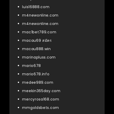
luis16888.com
m4newonline.com
m4newonline.com
mac1bet789.com
macau69 สมัคร
macau888.win
marinapluss.com
mario678
mario678.info
medee989.com
meekin365day.com
mercyrosa168.com
mmgoldsbets.com