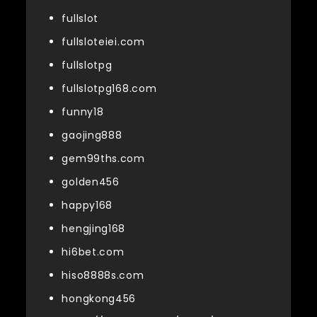
fullslot
fullsloteiei.com
fullslotpg
fullslotpg168.com
funny18
gaojing888
gem99ths.com
golden456
happy168
hengjing168
hi6bet.com
hiso8888s.com
hongkong456