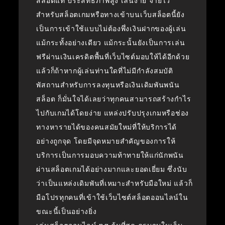
สล็อตแท้ ประสิทธิภาพสูง เล่นง่าย จ่ายไว
สำหรับสล็อตเกมหรือทางเข้าบนเว็บสล็อตนี้ยัง
เป็นการเข้าใช้แบบไม่ต้องพึ่งเงินฝากของผู้เล่น
แม้กระทั้งอย่างเดียว แม้กระนั้นยังเป็นการเล่น
ฟรีผ่านเงินเครดิตพื้นที่เว็บไซต์มอบให้ได้อีกด้วย
แล้วก็ถ้าหากผู้เล่นท่านใดที่ไม่มีกำลังสมบัติ
พัสถานสำหรับการลงทุนหรือเงินเดิมพันพนัน
สล็อต ก็มั่นใจได้เลยว่าทุกคนสามารถสร้างกำไร
ไปกับเกมได้โดยง่าย แหล่งปรับปรุงเกมหรือช่อง
ทางหารายได้ของคนสมัยใหม่ที่ให้บริการได้
อย่างถูกจุด โดยมีจุดหมายสำคัญของการให้
บริการเป็นการมอบความท้าทายให้แก่นักพนัน
ผ่านสล็อตเกมได้อย่างมากและยอดเยี่ยม ซึ่งนับ
ว่าเป็นแหล่งเดิมพันที่เหมาะสำหรับมือใหม่ แล้วก็
มือโปรทุกคนที่เข้าใช้เว็บไซต์สล็อตออนไลน์ใน
ขณะนี้เป็นอย่างยิ่ง