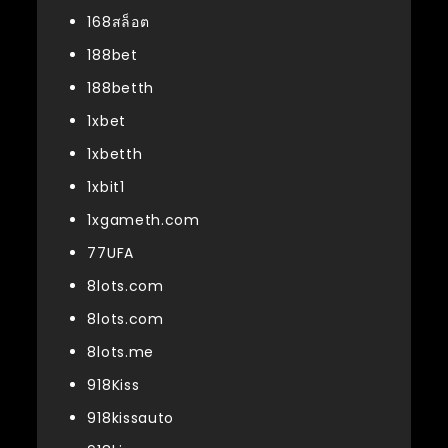
168สล็อต
188bet
188betth
1xbet
1xbetth
1xbit1
1xgameth.com
77UFA
8lots.com
8lots.com
8lots.me
918Kiss
918kissauto