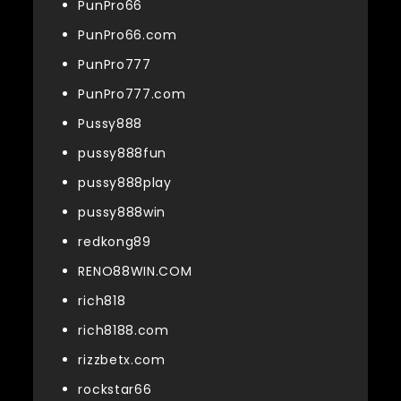
PunPro66
PunPro66.com
PunPro777
PunPro777.com
Pussy888
pussy888fun
pussy888play
pussy888win
redkong89
RENO88WIN.COM
rich818
rich8188.com
rizzbetx.com
rockstar66