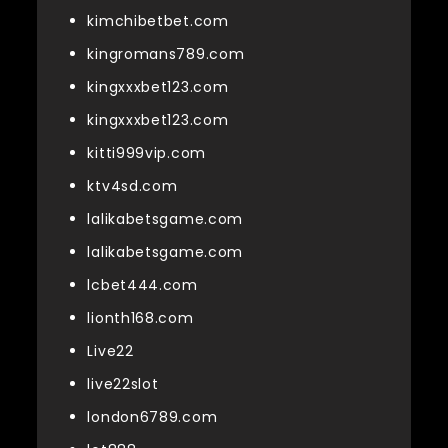
kimchibetbet.com
kingromans789.com
kingxxxbet123.com
kingxxxbet123.com
kitti999vip.com
ktv4sd.com
lalikabetsgame.com
lalikabetsgame.com
lcbet444.com
lionth168.com
Live22
live22slot
london6789.com