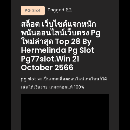
Tagged
PG
PG Slot
สล็อต เว็บไซต์แจกหนัก
พนันออนไลน์เว็บตรง Pg
ใหม่ล่าสุด Top 28 By
Hermelinda Pg Slot
Pg77slot.win 21
October 2566
pg slot
จะเป็นเกมสล็อตออนไลน์เกมไหนก็ได้
เล่นได้เงินง่าย เกมสล็อตแท้ 100%