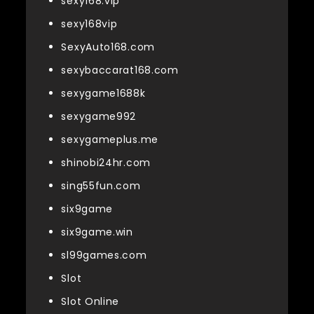
sexy168.vip
sexy168vip
SexyAuto168.com
sexybaccarat168.com
sexygame1688k
sexygame992
sexygameplus.me
shinobi24hr.com
sing55fun.com
six9game
six9game.win
sl99games.com
Slot
Slot Online