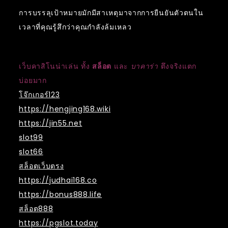
การบรรลุเป้าหมายมักมีสาเหตุมาจากการยืนยันตัวตนใน
เวลาที่คุณรู้สึกว่าคุณกำลังล้มเหลว
เว็บคาสิโนน่าเล่น ทั้ง
สล็อต
และ
บาคาร่า
ตึงจริงแตก
บ่อยมาก
โจ๊กเกอร์123
https://hengjing168.wiki
https://jin55.net
slot99
slot66
สล็อตเว็บตรง
https://judhai168.co
https://bonus888.life
สล็อต888
https://pgslot.today