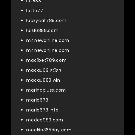
lot888
lotto77
luckycat789.com
luis16888.com
m4newonline.com
m4newonline.com
mac1bet789.com
macau69 สมัคร
macau888.win
marinapluss.com
mario678
mario678.info
medee989.com
meekin365day.com