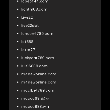
lcbet444.com
lionth168.com
Live22
live22slot
london6789.com
lot888
lotto77
luckycat789.com
luis16888.com
m4newonline.com
m4newonline.com
mac1bet789.com
macau69 สมัคร
macau888.win