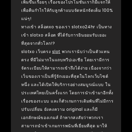
เพิ่มขึ้นเรื่อยๆ เรื่องของโปรโมชั่นเราก็มีแจกให้
เพื่อคืนกำไรให้กับลูกค้าแบบจัดหนักจัดเต็ม 100%
แน่ๆ!
ทางเข้า สล็อตxo ของเรา slotxo24hr เป็นทาง
เข้า slotxo สล็อต ที่ได้รับการยินยอมรับเยอะ
ที่สุดจากทั่วโลก!?
slotxo เว็บตรง
slot
พวกเรานับว่าเป็นตัวแทน
ตรง ที่มีไม่มากในแถบทวีปเอเชีย โดยเรามีการ
จัดระเบียบให้สามารถเข้าถึงได้ง่าย เนื่องจากว่า
เว็บของเราเป็นที่รู้จักเยอะที่สุดในโลกเว็บไซต์
หนึ่ง และได้เปิดให้บริการอย่างสมบูรณ์แบบ ใน
ประเทศไทยเป็นครั้งแรก โดยการนำเข้ามาอีกทั้ง
เรื่องของระบบ และก็ตัวเกมการเดิมพันที่ไม่มีการ
ปรับเปลี่ยน ยังคงความ original และก็มี
เอกลักษณ์ของเกมส์ ถ้าหากสงสัยว่าพวกเรา
สามารถนำเข้าเกมการพนันที่เยี่ยมที่สุด มาให้