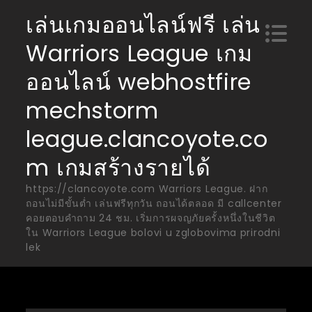
Skip
เล่นเกมออนไลน์ฟรี เล่น
to
Warriors League เกม
content
ออนไลน์ webhostfire
mechstorm
league.clancoyote.co
m เกมสร้างรายได้
https://clancoyote.com Warriors League. ฝาก
ถอนไม่มีขั้นต่ำ เล่นฟรีทุกวัน ถอนได้ตลอด มี callcenter
คอยตอบคำถาม 24 ชม. เริ่มการผจญภัยครั้งหนึ่งในชีวิต
ใน Warriors League bolovi u zglobovima prirodni
lek