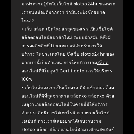
มาทำความรู้จักกับเว็บไซต์ slotxo24hr ของพวก
เรากันหน่อยดีมากกว่า ว่ามันจะปังซักขนาด
ไหน!?
• เว็บ สล็อต เปิดใหม่ล่าสุดของเรา เป็นเว็บไซต์
สล็อตออนไลน์สมาชิกใหม่ ระบบนำสมัย ที่พึ่งมี
การจดลิขสิทธิ์ License แท้สำหรับการให้
บริการ ในประเทศไทย ซึ่งเว็บ slotxo24hr ของ
พวกเรานี้เป็นตัวแทน การให้บริการเกม
สล็อต
ออนไลน์ที่มีใบสุทธิ Certificate การให้บริการ
100%
• เว็บไซต์ของเราเป็นเว็บตรง ที่นำเข้าเกมสล็อต
ออนไลน์ที่ดีที่สุดจากค่าย สล็อตxo สล็อตxo ด้วย
เหตุว่าเกมสล็อตออนไลน์ในค่ายนี้มีให้บริการ
ด้วยประสิทธิภาพไม่เท่าไรนักจากพวกเว็บไซต์
เอเย่นต์ ทางเราก็เลยอยากได้เก็บรวบรวม
slotxo สล็อต สล็อตออนไลน์นำมาเขียนลิขสิทธ์