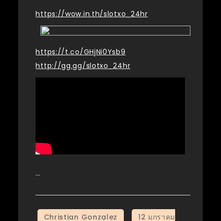
https://wow.in.th/slotxo_24hr
https://t.co/GHjNi0Ysb9
http://gg.gg/slotxo_24hr
…