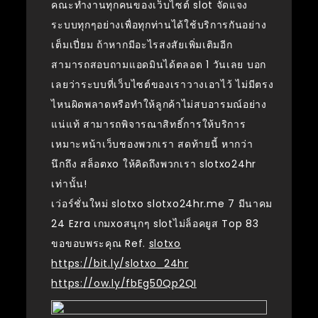
คณะทำงานทุกคนของเว็บไซต์ slot จัดแจง
ระบบทุกๆอย่างเพื่อทุกท่านได้ใช้บริการกันอย่าง
เต็มเปี่ยม ถ้าหากมีอะไรสงสัยเพิ่มเติมอีก
สามารถสอบถามแอดมินได้ตลอด 1 วันเลย บอก
เลยว่าระบบที่เว็บไซต์ของเราวางเอาไว้ ไม่มีตรง
ไหนผิดพลาดหรือทำให้ลูกค้าไม่สบอารมณ์อย่าง
แน่แท้ สามารถพิจารณาสิทธิ์การให้บริการ
เหมาะหน้าเว็บชองพวกเรา สดท้ายนี้ หากว่า
นึกถึง สล็อตxo ให้คิดถึงพวกเรา slotxo24hr
เท่านั้น!
เว่อร์ชั่นใหม่ slotxo slotxo24hr.me 7 มีนาคม
24 Ezra เกมxoสนุกๆ slotไม่ล็อคยูส Top 83
ขอขอบพระคุณ Ref.
slotxo
https://bit.ly/slotxo_24hr
https://ow.ly/fbEg50Qp2QI