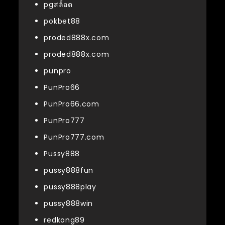
pgสล็อต
pokbet88
proded888x.com
proded888x.com
punpro
PunPro66
PunPro66.com
PunPro777
PunPro777.com
Pussy888
pussy888fun
pussy888play
pussy888win
redkong89