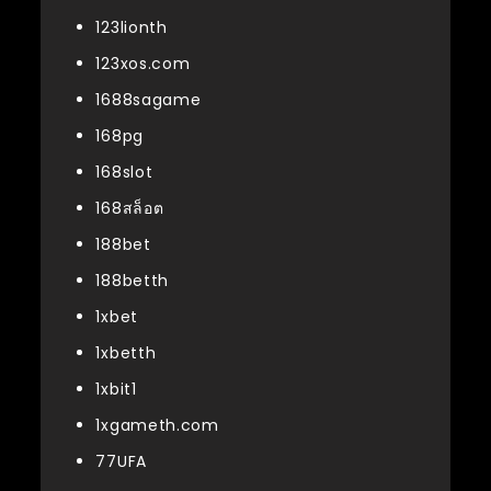
123lionth
123xos.com
1688sagame
168pg
168slot
168สล็อต
188bet
188betth
1xbet
1xbetth
1xbit1
1xgameth.com
77UFA