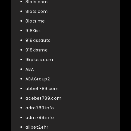
8lots.com
8lots.com
8lots.me
918Kiss
918kissauto
918kissme
9kpluss.com
ABA
ABAGroup2
abbet789.com
acebet789.com
adm789.info
adm789.info
allbet24hr