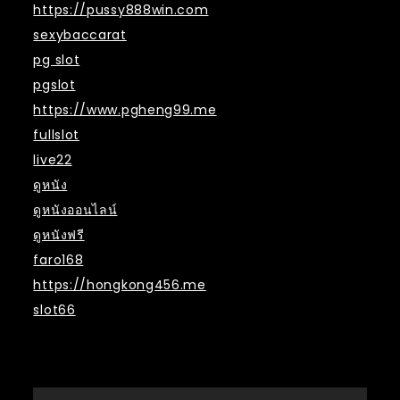
https://pussy888win.com
sexybaccarat
pg slot
pgslot
https://www.pgheng99.me
fullslot
live22
ดูหนัง
ดูหนังออนไลน์
ดูหนังฟรี
faro168
https://hongkong456.me
slot66
หมวดหมู่