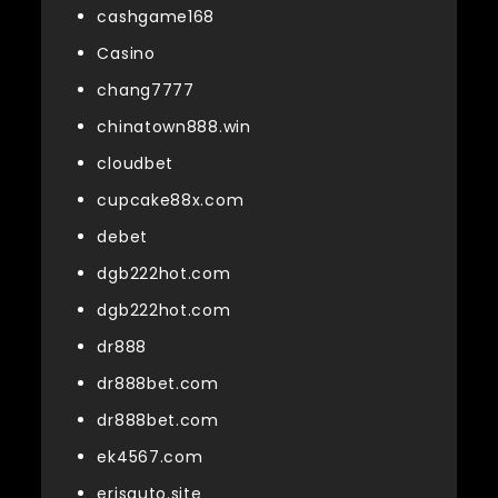
cashgame168
Casino
chang7777
chinatown888.win
cloudbet
cupcake88x.com
debet
dgb222hot.com
dgb222hot.com
dr888
dr888bet.com
dr888bet.com
ek4567.com
erisauto.site