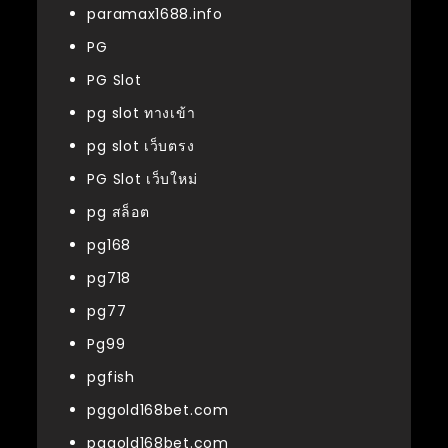
paramax1688.info
PG
PG Slot
pg slot ทางเข้า
pg slot เว็บตรง
PG Slot เว็บใหม่
pg สล็อต
pg168
pg718
pg77
Pg99
pgfish
pggold168bet.com
pggold168bet.com