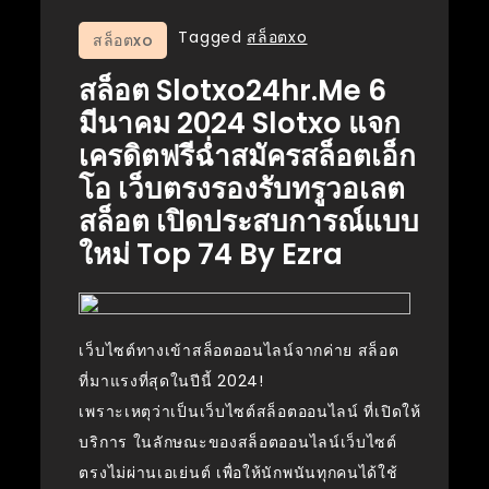
Tagged
สล็อตxo
สล็อตxo
สล็อต Slotxo24hr.me 6
มีนาคม 2024 Slotxo แจก
เครดิตฟรีฉ่ำสมัครสล็อตเอ็ก
โอ เว็บตรงรองรับทรูวอเลต
สล็อต เปิดประสบการณ์แบบ
ใหม่ Top 74 By Ezra
เว็บไซต์ทางเข้าสล็อตออนไลน์จากค่าย สล็อต
ที่มาแรงที่สุดในปีนี้ 2024!
เพราะเหตุว่าเป็นเว็บไซต์สล็อตออนไลน์ ที่เปิดให้
บริการ ในลักษณะของสล็อตออนไลน์เว็บไซต์
ตรงไม่ผ่านเอเย่นต์ เพื่อให้นักพนันทุกคนได้ใช้