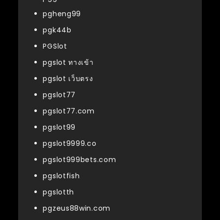
pgheng99
pgk44b
PGSlot
pgslot ทางเข้า
pgslot เว็บตรง
pgslot77
pgslot77.com
pgslot99
pgslot9999.co
pgslot999bets.com
pgslotfish
pgslotth
pgzeus88win.com