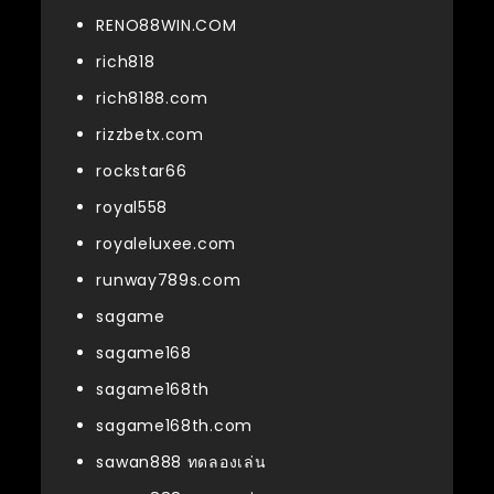
RENO88WIN.COM
rich818
rich8188.com
rizzbetx.com
rockstar66
royal558
royaleluxee.com
runway789s.com
sagame
sagame168
sagame168th
sagame168th.com
sawan888 ทดลองเล่น