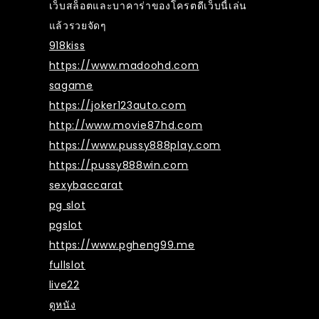
เว็บสล็อตและบาคาร่าของโครตดีเว็บนี้เล่น
แล้วรวยจัดๆ
918kiss
https://www.madoohd.com
sagame
https://joker123auto.com
http://www.movie87hd.com
https://www.pussy888play.com
https://pussy888win.com
sexybaccarat
pg slot
pgslot
https://www.pgheng99.me
fullslot
live22
ดูหนัง