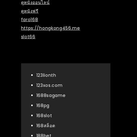
ดูหนังออนไลน์
ดูหนังฟรี
faro168
https://hongkong456.me
slot66
หมวดหมู่
123lionth
123xos.com
1688sagame
168pg
168slot
168สล็อต
188bet