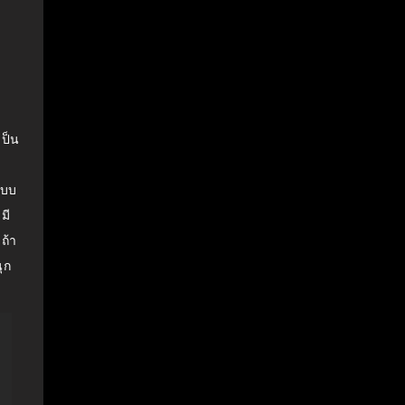
เป็น
ะบบ
มี
ถ้า
ุก