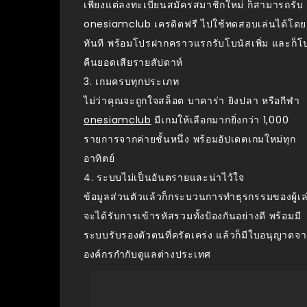
เพียงแต่ลงทะเบียนสมัครสมาชิกใหม่ ก็สามารถรับ
onesiamclub เครดิตฟรี ไปใช้ทดสอบเล่นได้โดย
ทันที พร้อมโปรฝากคราวแรกรับโบนัสเพิ่ม และก็โ
คืนยอดเสียรายสัปดาห์
3. เกมครบทุกประเภท
ไม่ว่าคุณจะถูกใจสล็อต บาคาร่า ยิงปลา หรือกีฬา
onesiamclub
มีเกมให้เลือกมากยิ่งกว่า 1,000
รายการจากค่ายชั้นหนึ่ง พร้อมอัปเดตเกมใหม่ทุก
อาทิตย์
4. ระบบไม่เป็นอันตรายและน่าไว้ใจ
ข้อมูลส่วนตัวแล้วก็กระบวนการทำธุรกรรมของผู้เล
จะได้รับการเข้ารหัสรวมทั้งป้องกันอย่างดี พร้อมมี
ระบบรับรองตัวตนที่ครัดเคร่ง แล้วก็มีใบอนุญาตจ
องค์กรกำกับดูแลต่างประเทศ