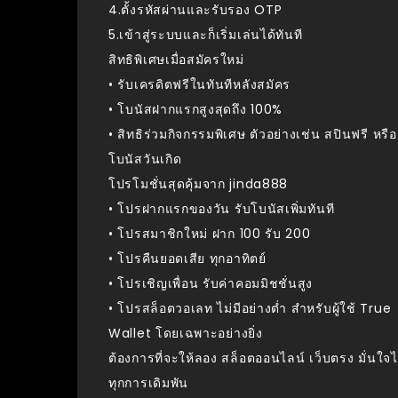
4.ตั้งรหัสผ่านและรับรอง OTP
5.เข้าสู่ระบบและก็เริ่มเล่นได้ทันที
สิทธิพิเศษเมื่อสมัครใหม่
• รับเครดิตฟรีในทันทีหลังสมัคร
• โบนัสฝากแรกสูงสุดถึง 100%
• สิทธิร่วมกิจกรรมพิเศษ ตัวอย่างเช่น สปินฟรี หรือ
โบนัสวันเกิด
โปรโมชั่นสุดคุ้มจาก jinda888
• โปรฝากแรกของวัน รับโบนัสเพิ่มทันที
• โปรสมาชิกใหม่ ฝาก 100 รับ 200
• โปรคืนยอดเสีย ทุกอาทิตย์
• โปรเชิญเพื่อน รับค่าคอมมิชชั่นสูง
• โปรสล็อตวอเลท ไม่มีอย่างต่ำ สำหรับผู้ใช้ True
Wallet โดยเฉพาะอย่างยิ่ง
ต้องการที่จะให้ลอง สล็อตออนไลน์ เว็บตรง มั่นใจไ
ทุกการเดิมพัน