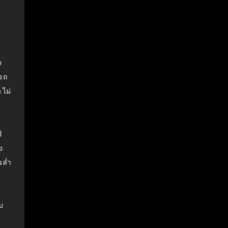
ง
จ
ารถ
ะไม่
้
ย
วล่ำ
บ
บ