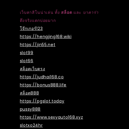
เว็บคาสิโนน่าเล่น ทั้ง
สล็อต
และ
บาคาร่า
ตึงจริงแตกบ่อยมาก
โจ๊กเกอร์123
https://hengjing168.wiki
https://jin55.net
slot99
slot66
สล็อตเว็บตรง
https://judhai168.co
https://bonus888.life
สล็อต888
https://pgslot.today
pussy888
https://www.sexyauto168.xyz
slotxo24hr