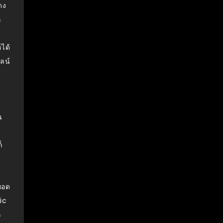
ดง
ก
ได้
ลน์
น
็
ยอด
ic
ก