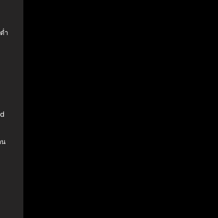
ต่ำ
id
อน