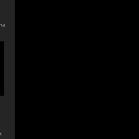
า
ทาง
ก