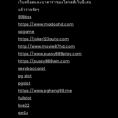
เว็บสล็อตและบาคาร่าของโครตดีเว็บนี้เล่น
แล้วรวยจัดๆ
918kiss
https://www.madoohd.com
sagame
https://joker123auto.com
http://www.movie87hd.com
https://www.pussy888play.com
https://pussy888win.com
sexybaccarat
pg slot
pgslot
https://www.pgheng99.me
fullslot
live22
ดูหนัง