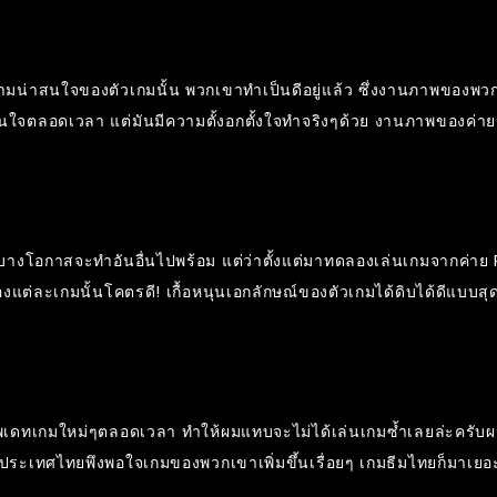
ามน่าสนใจของตัวเกมนั้น พวกเขาทำเป็นดีอยู่แล้ว ซึ่งงานภาพของพว
นใจตลอดเวลา แต่มันมีความตั้งอกตั้งใจทำจริงๆด้วย งานภาพของค่ายนี
าะบางโอกาสจะทำอันอื่นไปพร้อม แต่ว่าตั้งแต่มาทดลองเล่นเกมจากค่าย
แต่ละเกมนั้นโคตรดี! เกื้อหนุนเอกลักษณ์ของตัวเกมได้ดิบได้ดีแบบสุ
ัพเดทเกมใหม่ๆตลอดเวลา ทำให้ผมแทบจะไม่ได้เล่นเกมซ้ำเลยล่ะครับ
ันคนประเทศไทยพึงพอใจเกมของพวกเขาเพิ่มขึ้นเรื่อยๆ เกมธีมไทยก็มาเย