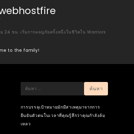
 webhostfire
้
24 ชม. เริ่มการผจญภัยครั้งหนึ่งในชีวิตใน Warriors
e to the family!
ค้นหา
สำหรับ:
การบรรลุเป้าหมายมักมีสาเหตุมาจากการ
ยืนยันตัวตนในเวลาที่คุณรู้สึกว่าคุณกำลังล้ม
เหลว