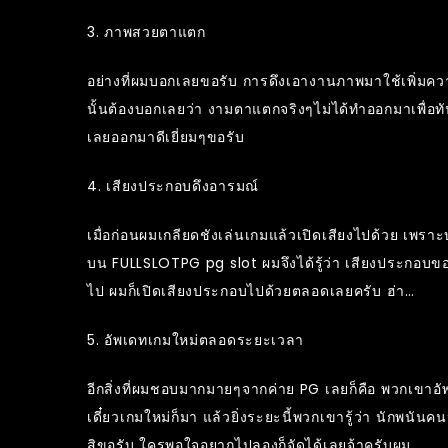
3. ภาพสวยตาแตก
อย่างที่ผมบอกเลยขอรับ การดึงเอางานภาพมาใช้เพิ่มคว
นั้นต้องบอกเลยว่า งามตาแตกจริงๆไม่ได้ทำออกมาเพื่อทั
เลยออกมาดีเยี่ยมๆขอรับ
4. เสียงประกอบดึงอารมณ์
เมื่อก่อนผมเกลียดชังเล่นเกมแล้วเปิดเสียงไปด้วย เพร
บน FULLSLOTPG pg slot ผมจึงได้รู้ว่า เสียงประกอบของ
ไป ผมก็เปิดเสียงประกอบไปด้วยตลอดเลยครับ ฮ่า…
5. อัพเดทเกมใหม่ตลอดระยะเวลา
อีกสิ่งที่ผมชอบมากมายๆจากค่าย PG เลยก็คือ พวกเขาอ
เดี๋ยวเกมใหม่ก็มา แล้วยิ่งระยะนี้พวกเขารู้ว่า นักพน
สิขอรับ ใครพอใจอยากไปลองก็จัดได้เลยจ้าครับผม