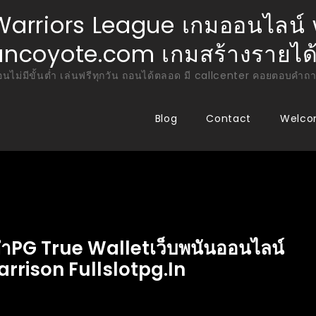
 Warriors League เกมออนไลน์
ncoyote.com เกมสร้างรายได
มีขั้นต่ำ เล่นฟรีทุกวัน ถอนได้ตลอด มี callcenter คอยตอบคำถาม 
Blog
Contact
Welcom
นต่ำPG True Walletเว็บพนันออนไลน์
arrison Fullslotpg.in