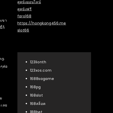
ดูหนังออนไลน์
ดูหนังฟรี
faro168
กเขา
https://hongkong456.me
้ก็
slot66
หมวดหมู่
 PG
123lionth
ดๆต่อ
123xos.com
1688sagame
168pg
168slot
ผม
168สล็อต
อะเลย
188bet