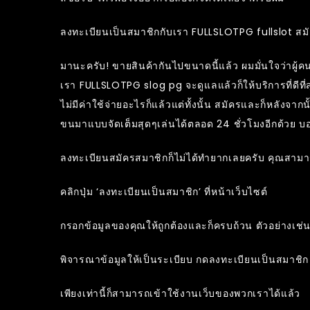
ลงทะเบียนเป็นสมาชิกกับเรา FULLSLOTPG fullslot สมัคร
มานะครับ! ขายสินค้ากันไปขนาดนี้แล้ว ผมมั่นใจว่าผู้
เรา FULLSLOTPG slog pg จะดูแลแล้วก็ให้บริการที่ดีท
ไม่มีค่าใช้จ่ายอะไรก็แล้วแต่ทั้งนั้น สมัครและก็หลังจาก
ขนมาแบบจัดเต็มสุดๆเล่นได้ตลอด 24 ชั่วโมงอีกด้วย 
ลงทะเบียนสมัครสมาชิกก็ไม่ได้ทำยากเลยครับ คุณสามาร
คลิกปุ่ม ‘ลงทะเบียนเป็นสมาชิก’ ที่หน้าเว็บไซต์
กรอกข้อมูลของคุณให้ถูกต้องและก็ครบถ้วน ตัวอย่างเช
พิจารณาข้อมูลให้เป็นระเบียบ กดลงทะเบียนเป็นสมาชิก
เพียงเท่านี้ก็สามารถเข้าใช้งานเว็บของพวกเราได้แล้ว