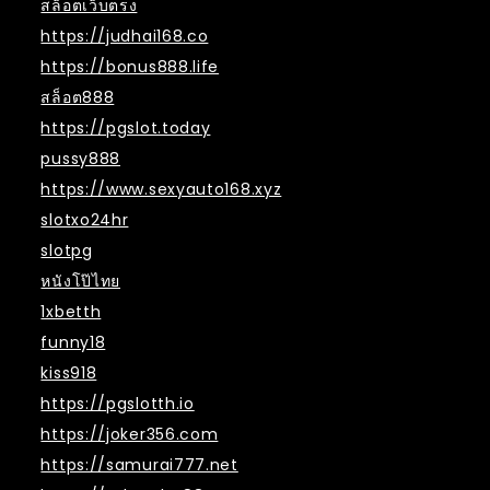
สล็อตเว็บตรง
https://judhai168.co
https://bonus888.life
สล็อต888
https://pgslot.today
pussy888
https://www.sexyauto168.xyz
slotxo24hr
slotpg
หนังโป๊ไทย
1xbetth
funny18
kiss918
https://pgslotth.io
https://joker356.com
https://samurai777.net