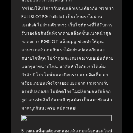
ก็พร้อมให้บริการกับคุณแล้วเช่นเดียวกัน พวกเรา
FULLSLOTPG fullslot เป็นเว็บตรงไม่ผ่าน
เอเย่นต์ ไม่ผ่านตัวกลาง เว็บไซต์ตรงที่ได้รับการ
รับรองลิขสิทธิ์แท้จากค่ายสล็อตชั้นแนวหน้าสุด
ยอดอย่าง PGSLOT สล็อตpg ช่วยทำให้คุณ
สามารถเล่นเกมกับเราได้อย่างปลอดภัยและ
สบายใจที่สุด ไม่ว่าคุณจะเคยเจอเว็บเอเย่นต์ห่วย
แตกๆมาขนาดไหน มาฮีลหัวใจกับเราได้เต็ม
กำลัง มีโปรโมชั่นและกิจกรรมแบบจัดเต็ม มา
พร้อมเกมบันเทิงใจๆเยอะแยะมาก เกมจากเว็บ
ตรงที่ปลอดภัย ไม่มีคดโกง ไม่มีล็อกผลหรือล็อก
ยูส เล่นทำเงินได้แบบชิวๆสมัครเป็นสมาชิกแล้ว
มาสนุกกันนะครับ สมัครเลย!
5 เหตุผลที่คุณต้องทดลองเล่นเกมสล็อตออนไลน์