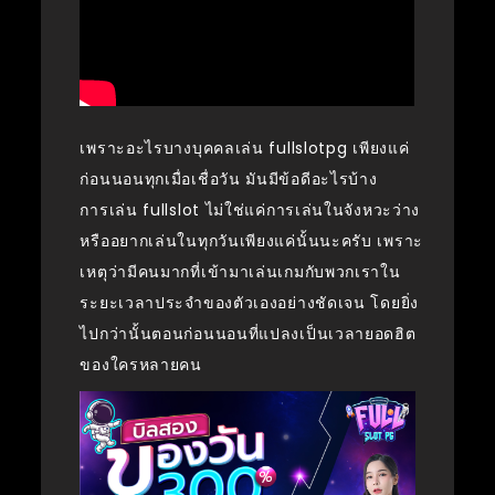
เพราะอะไรบางบุคคลเล่น fullslotpg เพียงแค่
ก่อนนอนทุกเมื่อเชื่อวัน มันมีข้อดีอะไรบ้าง
การเล่น fullslot ไม่ใช่แค่การเล่นในจังหวะว่าง
หรืออยากเล่นในทุกวันเพียงแค่นั้นนะครับ เพราะ
เหตุว่ามีคนมากที่เข้ามาเล่นเกมกับพวกเราใน
ระยะเวลาประจำของตัวเองอย่างชัดเจน โดยยิ่ง
ไปกว่านั้นตอนก่อนนอนที่แปลงเป็นเวลายอดฮิต
ของใครหลายคน