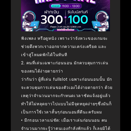
ฟังเพลง หรือดูหนัง เพราะว่าจังหวะของเกมจะ
ช่วยดึงพวกเราออกจากความเคร่งเครียด และ
เข้าสู่โหมดพักได้ในทันที
2. คนที่เล่นเฉพาะก่อนนอน มักควบคุมการเล่น
ของตนได้ง่ายดายกว่า
ว่ากันว่า ผู้ที่เล่น fullslot เฉพาะก่อนนอนนั้น มัก
จะควบคุมการเล่นของตัวเองได้ง่ายดายกว่า ด้วย
เหตุว่าจำนวนมากจะกำหนดเวลาชัดแจ้งอยู่แล้ว
ทำให้ไม่หลุดยาวไปแบบไม่มีจุดหยุดง่ายๆซึ่งมันก็
เป็นการใช้เวลาสั้นๆก่อนนอนที่ดีนะครับผม
• มีกรอบเวลาแน่ชัด: เมื่อเราเล่นก่อนนอน คน
จำนวนมากจะรู้ว่าตนเองกำลังพักแล้ว ก็เลยมิได้