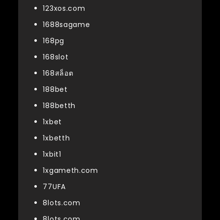
123xos.com
1688sagame
168pg
168slot
168สล็อต
188bet
188betth
1xbet
1xbetth
1xbit1
1xgameth.com
77UFA
8lots.com
8lots.com