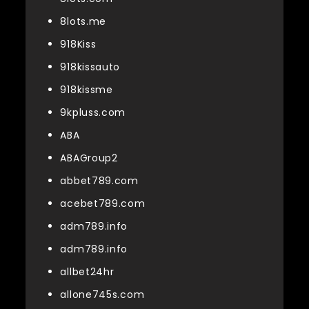
8lots.me
918Kiss
918kissauto
918kissme
9kpluss.com
ABA
ABAGroup2
abbet789.com
acebet789.com
adm789.info
adm789.info
allbet24hr
allone745s.com