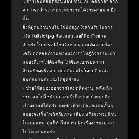
1. การเล่นสล็อตก่อนนอน ช่วยให้ “ตัดขาด” จาก
ความระส่ำระสายระหว่างวันได้ง่ายดายมากยิ่ง
ขึ้น
สิ่งที่ผู้คนจำนวนไม่ใช้น้อยถูกใจสำหรับในการ
เล่น fullslotpg ก่อนนอนเลยก็คือ มันช่วย
สำหรับในการเปลี่ยนจังหวะความคิดจากเรื่อง
เครียดตลอดทั้งวันของพวกเราไปสู่กิจกรรมเบา
สมองที่เราไม่ต้องคิด ไม่ต้องแบกรับความ
ตึงเครียดหรือความกดดันอะไรก็ตามอีกแล้ว
สนุกสนานกับเกมได้สุดกำลัง
• ช่วยให้สมองออกจากโหมดคิดงาน: หลังเลิก
งาน คนไม่ใช่น้อยบางครั้งก็อาจจะยังหยุดคิด
เรื่องงานมิได้ครับ แต่พอเพียงเปิดเกมเล่นสั้นๆ
สมองจะเริ่มโฟกัสกับภาพ เสียง หรือจังหวะด้าน
ในเกมแทน มันก็ทำให้ความคิดเรื่องงานเบาลง
ไปได้เลยนะครับ