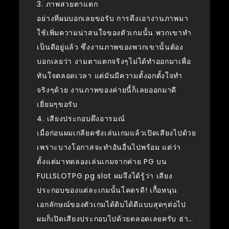
3. ภาพสวยตาแตก
อย่างที่ผมบอกเลยขอรับ การดึงเอางานภาพมา
ใช้เพิ่มความน่าสนใจของตัวเกมนั้น พวกเขาทำ
เป็นดีอยู่แล้ว ซึ่งงานภาพของพวกเขานั้นต้อง
บอกเลยว่า งามตาแตกจริงๆไม่ได้ทำออกมาเพื่อ
ทันใจตลอดเวลา แต่มันมีความตั้งอกตั้งใจทำ
จริงๆด้วย งานภาพของค่ายนี้ก็เลยออกมาดี
เยี่ยมๆขอรับ
4. เสียงประกอบดึงอารมณ์
เมื่อก่อนผมเกลียดชังเล่นเกมแล้วเปิดเสียงไปด้วย
เพราะบางโอกาสจะทำอันอื่นไปพร้อม แต่ว่า
ตั้งแต่มาทดลองเล่นเกมจากค่าย PG บน
FULLSLOTPG pg slot ผมจึงได้รู้ว่า เสียง
ประกอบของแต่ละเกมนั้นโคตรดี! เกื้อหนุน
เอกลักษณ์ของตัวเกมได้ดิบได้ดีแบบสุดๆต่อไป
ผมก็เปิดเสียงประกอบไปด้วยตลอดเลยครับ ฮ่า…