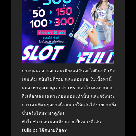
บางบุคคลอาจจะเล่นเพียงแค่วันละไม่กี่นาที เปิด
เกมเดิม สปินไม่กี่รอบ และนอนต่อ ในเนื้อหานี้
ผมจะพาคุณมาดูเลยว่า เพราะอะไรคนมากมาย
ถึงเลือกเล่นเฉพาะก่อนนอนเท่านั้น และก็จังหวะ
การเล่นที่แน่ๆอย่างนี้จะช่วยให้เล่นได้ง่ายมากยิ่ง
ขึ้นจริงไหม? มาดูกัน!
ทำไมช่วงก่อนนอนถึงกลายเป็นช่วงที่เล่น
fullslot ได้สบายที่สุด?