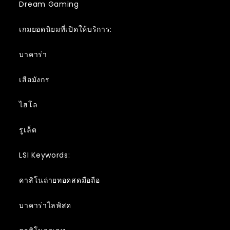
Dream Gaming
เกมยอดนิยมที่เปิดให้บริการ:
บาคาร่า
เสือมังกร
ไฮโล
รูเล็ต
LSI Keywords:
คาสิโนถ่ายทอดสดมือถือ
บาคาร่าไลฟ์สด