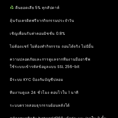
คืนยอดเสีย 5% ทุกสัปดาห์
ลุ้นรับเครดิตฟรีจากกิจกรรมประจำวัน
เชิญเพื่อนรับค่าคอมมิชชั่น 0.8%
ไม่ต้องแชร์ ไม่ต้องทำกิจกรรม ถอนได้จริง ไม่มีอั้น
ความปลอดภัยและการดูแลจากทีมงานมืออาชีพ
ใช้ระบบเข้ารหัสข้อมูลแบบ SSL 256-bit
มีระบบ KYC ป้องกันบัญชีปลอม
ทีมงานดูแล 24 ชั่วโมง ตอบไวใน 1 นาที
ระบบตรวจสอบธุรกรรมย้อนหลังได้