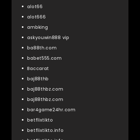
alot66
alot666
ambking
askyouwin888 vip
ba88th.com
babet555.com
Baccarat
baj88thb
baj88thbz.com
baj88thbz.com
bar4game24hr.com
betflixtikto
betflixtikto.info