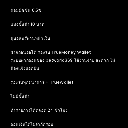
คอมมิชชั่น 0.5%
แทงขั้นต่ำ 10 บาท
ดูบอลฟรีผ่านหน้าเว็บ
ฝากถอนออโต้ รองรับ TrueMoney Wallet
ระบบฝากถอนของ betworld369 ใช้งานง่าย สะดวก ไม่
ต้องแจ้งแอดมิน
รองรับทุกธนาคาร + TrueWallet
ไม่มีขั้นต่ำ
ทำรายการได้ตลอด 24 ชั่วโมง
ถอนเงินได้ไม่จำกัดรอบ