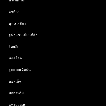
พรีเมียร์ลีก
ลาลีกา
บุนเดสลีกา
ยูฟ่าแชมเปียนส์ลีก
ไทยลีก
บอลโลก
รูปแบบเดิมพัน:
บอลเต็ง
บอลสเต็ป
แทงบอลสด