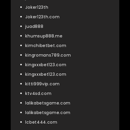
Joker123th
Joker123th.com
juad888
khumsup888.me
kimchibetbet.com
kingromans789.com
kingxxxbet123.com
kingxxxbet123.com
kitti999vip.com
ktv4sd.com
lalikabetsgame.com
lalikabetsgame.com
lcbet444.com