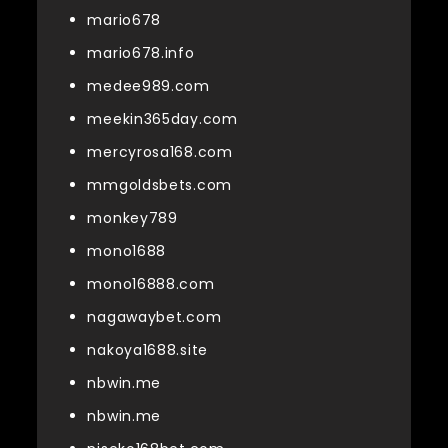
mario678
mario678.info
medee989.com
meekin365day.com
mercyrosa168.com
mmgoldsbets.com
monkey789
mono1688
mono16888.com
nagawaybet.com
nakoya1688.site
nbwin.me
nbwin.me