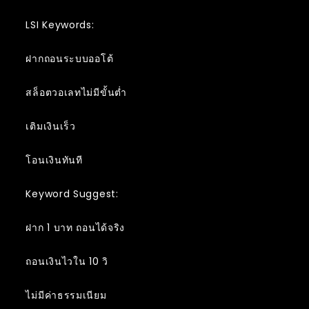
LSI Keywords:
ฝากถอนระบบออโต้
สล็อตวอเลทไม่มีขั้นต่ำ
เติมเงินเร็ว
โอนเงินทันที
Keyword Suggest:
ฝาก 1 บาท ถอนได้จริง
ถอนเงินไวใน 10 วิ
ไม่มีค่าธรรมเนียม