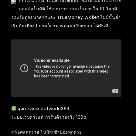
เราเป็น เว็บตรงไม่ผ่านเอเย่นต์ ที่มาพร้อมระบบ ฝาก
ถอนอัตโนมัติ ใช้งานง่าย รวดเร็วภายใน 10 วินาที
รองรับทุกธนาคารและ TrueMoney Wallet ไม่มีขั้นต่ำ
เริ่มต้นเพียง 1 บาทก็สามารถสนุกกับทุกเกมได้ทันที
จุดเด่นของ betworld369
ระบบเว็บตรงแท้ การันตีจ่ายจริง 100%
สล็อตแตกง่าย โบนัสเข้าบ่อยทุกค่าย