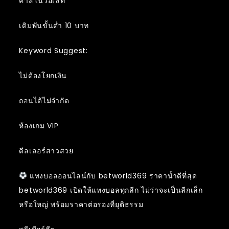
คาสิโนวอเลท
เดิมพันขั้นต่ำ 10 บาท
Keyword Suggest:
ไม่ต้องโยกเงิน
ถอนได้ไม่จำกัด
ห้องเกม VIP
ดีลเลอร์สาวสวย
แทงบอลออนไลน์กับ betworld369 ราคาน้ำดีที่สุด
betworld369 เปิดให้แทงบอลทุกลีก ไม่ว่าจะเป็นลีกเล็ก
หรือใหญ่ พร้อมราคาต่อรองที่ยุติธรรม