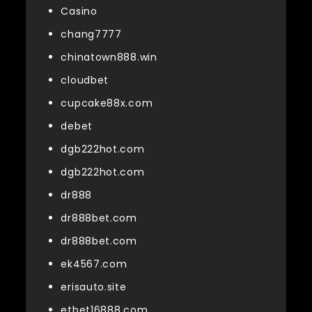
Casino
chang7777
chinatown888.win
cloudbet
cupcake88x.com
debet
dgb222hot.com
dgb222hot.com
dr888
dr888bet.com
dr888bet.com
ek4567.com
erisauto.site
etbet16888.com