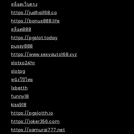
สล็อตเว็บตรง
https://judhai168.co
https://bonus888.life
สล็อต888
https://pgslot.today
pussy888
https://www.sexyauto168.xyz
slotxo24hr
slotpg
หนังโป๊ไทย
1xbetth
funny18
kiss918
https://pgslotth.io
https://joker356.com
https://samurai777.net