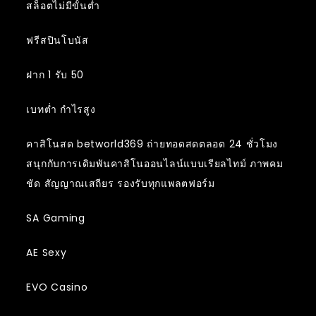
สล็อตไม่มีขั้นต่ำ
ฟรีสปินโบนัส
ฝาก 1 รับ 50
เบทต่ำ กำไรสูง
คาสิโนสด betworld369 ถ่ายทอดสดตลอด 24 ชั่วโมง
สนุกกับการเดิมพันคาสิโนออนไลน์แบบเรียลไทม์ ภาพคม
ชัด สัญญาณเสถียร รองรับทุกแพลตฟอร์ม
SA Gaming
AE Sexy
EVO Casino