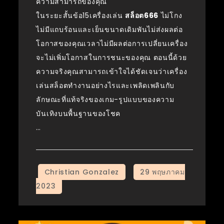
ความสามารถของคุณ
ในระยะสั้นข้อ15เครื่องเล่น
สล็อต666
ไม่โกง
ไม่มีแถบร้อนและเย็นขนาดเดิมพันไม่ส่งผลต่อ
โอกาสของคุณเวลาไม่มีผลต่อการเปลี่ยนเครื่อง
จะไม่เพิ่มโอกาสในการชนะของคุณ ตอนนี้ด้วย
ความจริงคุณสามารถเข้าใจได้ชัดเจนว่าเครื่อง
เล่นสล็อตทํางานอย่างไรและเพลิดเพลินกับ
ลักษณะที่แท้จริงของเกม-รูปแบบของความ
บันเทิงบนพื้นฐานของโชค
…