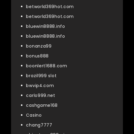
betworld369hot.com
betworld369hot.com
bluewin8888.info
bluewin8888.info
bonanza99
bonus888
boonlert1688.com
brazil999 slot
bwvip4.com
carlo999.net
cashgame168
Casino
chang7777