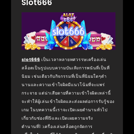
Slot666
slot666
เป็นเวลาหลายทศวรรษเครื่องเล่น
สล็อตเป็นรูปแบบความบันเทิงการพนันที่เป็นที่
นิยม เช่นเดียวกับกิจกรรมที่เป็นที่นิยมใดๆตํา
นานและความเข้าใจผิดมีแนวโน้มที่จะแพร่
กระจาย แต่น่าเสียดายที่ความเข้าใจผิดเหล่านี้
จะทําให้ผู้เล่นเข้าใจผิดและส่งผลต่อการรับรู้ของ
เกม ในบทความนี้เราจะเปิดเผยตํานานทั่วไป
เกี่ยวกับช่องที่15และเปิดเผยความจริง
ตํานานที่1 :เครื่องเล่นสล็อตถูกจัดการ