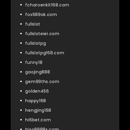
fcharoenkit168.com
fox689ok.com
fullslot
fullsloteiei.com
fullslotpg
fullslotpg168.com
funny18
gaojing888
gem99ths.com
golden456
happy168
hengjing168
hi6bet.com
hiso8888s.com