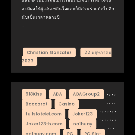
และก็ส่วนประกอบการเล่นเกมที่น่าระทึกใจซึ่ง
จะมีผลให้ผู้เล่นเพลินใจและก็มีส่วนร่วมถัดไปอีก
นับเป็นเวลาหลายปี
…
,
,
,
,
918Kiss
ABA
ABAGroup2
,
,
,
,
Baccarat
Casino
,
,
,
,
,
,
,
fullsloteiei.com
Joker123
,
,
,
,
,
,
,
Joker123th.com
no1huay
,
,
,
no1huay.com
PG
PG Slot