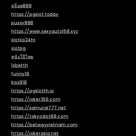
สล็อต888
https://pgslot.today
pussy888
https://www.sexyauto168.xyz
slotxo24hr
slotpg
หนังโป๊ไทย
1xbetth
funny18
kiss918
https://pgslotth.io
https://joker356.com
https://samurai777.net
https://tokyoslot88.com
https://betwayvietnam.com
https://jokerasia.net