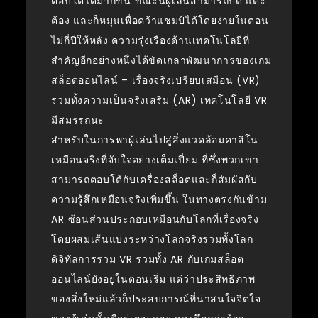
ตอบโต้ได้มากขึ้น ขณะนี้ผู้เล่นสามารถปัด แตะ
ต้อง และก็หมุนเพื่อคว้าแชมป์ได้โดยง่ายในตอน
ไม่กี่ปีให้หลัง ความรุ่งเรืองด้านเทคโนโลยีที่
สำคัญอีกอย่างหนึ่งได้ขัดเกลาพัฒนาการของเกม
สล็อตออนไลน์ – เรื่องจริงเปรียบเสมือน (VR)
รวมทั้งความเป็นจริงเสริม (AR) เทคโนโลยี VR
มีสมรรถนะ
สำหรับในการพาผู้เล่นไปสู่สิ่งแวดล้อมคาสิโน
เหมือนจริงที่จับใจอย่างเต็มเปี่ยม ที่ซึ่งพวกเขา
สามารถตอบโต้กับเครื่องสล็อตและก็สัมผัสกับ
ความรู้สึกเหมือนจริงเพิ่มขึ้น ในทางตรงกันข้าม
AR ซ้อนส่วนประกอบเหมือนกับโลกที่เรื่องจริง
โดยผสมเส้นแบ่งระหว่างโลกจริงรวมทั้งโลก
ดิจิทัลการรวม VR รวมทั้ง AR กับเกมสล็อต
ออนไลน์ยังอยู่ในตอนเริ่ม แต่ว่าประสิทธิภาพ
ของสิ่งใหม่แล้วก็ประสบการณ์ที่น่าสนใจจิตใจ