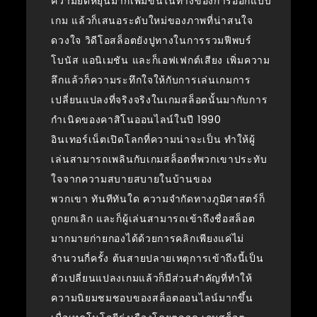
ความยืดหยุ่นมากเพิ่มขึ้นในทางของการออกแบบ
เกม แล้วก็เสนอระดับใหม่ของภาพที่น่าสนใจ
ดวงใจ วิดีโอสล็อตยังปูทางในการรวมฟีพบร์
โบนัส แอนิเมชัน และก็เอฟเฟกต์เสียง เพิ่มความ
ลึกแล้วก็ความระทึกใจให้กับการเล่นเกมการ
เปลี่ยนแปลงที่จริงจริงในเกมสล็อตนั้นมากับการ
กำเนิดของคาสิโนออนไลน์ในปี 1990
อินเทอร์เน็ตเปิดโลกที่ความน่าจะเป็น ทำให้ผู้
เล่นสามารถเพลินกับเกมสล็อตที่พวกเขาประทับ
ใจจากความสบายสบายในบ้านของ
พวกเขา ทันทีทันใด ความจำกัดทางภูมิศาสตร์ก็
ถูกยกเลิก และก็ผู้เล่นสามารถเข้าถึงชื่อสล็อต
มากมายก่ายกองได้ด้วยการคลิกเพียงแค่ไม่
จำนวนกี่ครั้ง ต้นสายปลายเหตุการเข้าถึงนี้เป็น
ตัวเปลี่ยนแปลงเกมแล้วก็มีส่วนสำคัญที่ทำให้
ความนิยมชมชอบของสล็อตออนไลน์มากขึ้น