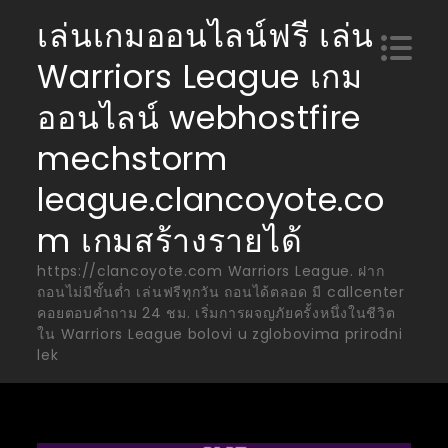
Skip
เล่นเกมออนไลน์ฟรี เล่น
to
Warriors League เกม
content
ออนไลน์ webhostfire
mechstorm
league.clancoyote.co
m เกมสร้างรายได้
https://clancoyote.com Warriors League. ฝาก
ถอนไม่มีขั้นต่ำ เล่นฟรีทุกวัน ถอนได้ตลอด มี callcenter
คอยตอบคำถาม 24 ชม. เริ่มการผจญภัยครั้งหนึ่งในชีวิต
ใน Warriors League bolovi u zglobovima prirodni
lek