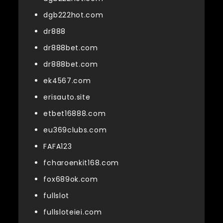
dgb222hot.com
dr888
dr888bet.com
dr888bet.com
ek4567.com
erisauto.site
etbet16888.com
eu369clubs.com
FAFA123
fcharoenkit168.com
fox689ok.com
fullslot
fullsloteiei.com