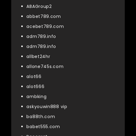
ABAGroup2
abbet789.com
acebet789.com
adm789.info
adm789.info
allbet24hr
allone745s.com
alot66
alot666
ambking
askyouwin888 vip
ba88th.com
babet555.com