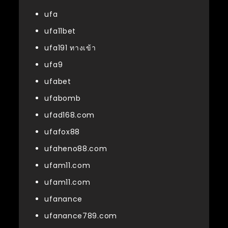
ufa
ufa11bet
ufa191 ทางเข้า
ufa9
ufabet
ufabomb
ufad168.com
ufafox88
ufaheno88.com
ufam11.com
ufam11.com
ufanance
ufanance789.com