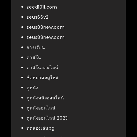
zeed1911.com
zeus66v2
zeus88new.com
zeus88new.com
การเรียน
คาสิโน
คาสิโนออนไลน์
ชื่อหมวดหมู่ใหม่
ดูหนัง
ดูหนังหนังออนไลน์
ดูหนังออนไลน์
ดูหนังออนไลน์ 2023
ทดลองเล่นpg