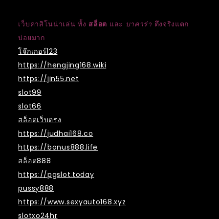
เว็บคาสิโนน่าเล่น ทั้ง
สล็อต
และ
บาคาร่า
ตึงจริงแตก
บ่อยมาก
โจ๊กเกอร์123
https://hengjing168.wiki
https://jin55.net
slot99
slot66
สล็อตเว็บตรง
https://judhai168.co
https://bonus888.life
สล็อต888
https://pgslot.today
pussy888
https://www.sexyauto168.xyz
slotxo24hr