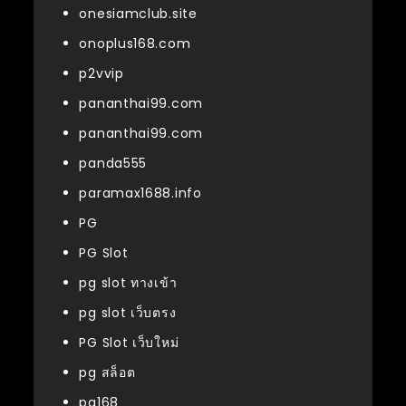
onesiamclub.site
onoplus168.com
p2vvip
pananthai99.com
pananthai99.com
panda555
paramax1688.info
PG
PG Slot
pg slot ทางเข้า
pg slot เว็บตรง
PG Slot เว็บใหม่
pg สล็อต
pg168