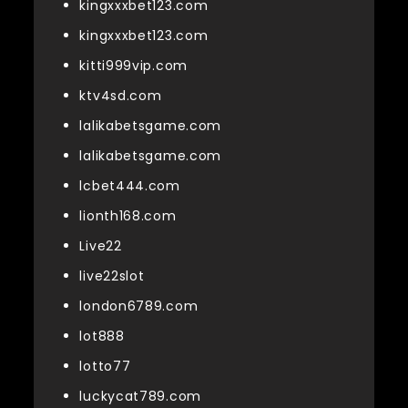
kingxxxbet123.com
kingxxxbet123.com
kitti999vip.com
ktv4sd.com
lalikabetsgame.com
lalikabetsgame.com
lcbet444.com
lionth168.com
Live22
live22slot
london6789.com
lot888
lotto77
luckycat789.com