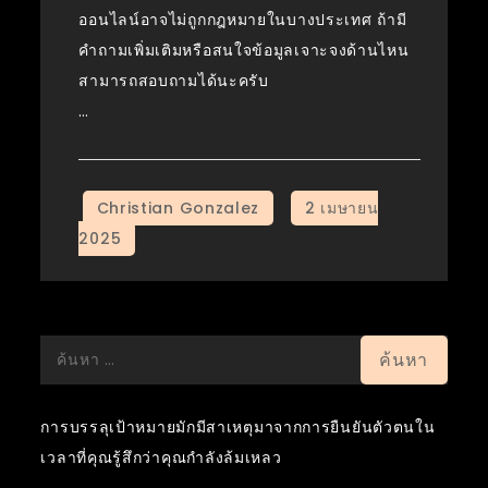
ออนไลน์อาจไม่ถูกกฎหมายในบางประเทศ ถ้ามี
คำถามเพิ่มเติมหรือสนใจข้อมูลเจาะจงด้านไหน
สามารถสอบถามได้นะครับ
…
ค้นหา
สำหรับ:
การบรรลุเป้าหมายมักมีสาเหตุมาจากการยืนยันตัวตนใน
เวลาที่คุณรู้สึกว่าคุณกำลังล้มเหลว