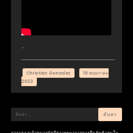
…
ค้นหา
สำหรับ:
การบรรลุเป้าหมายมักมีสาเหตุมาจากการยืนยันตัวตนใน