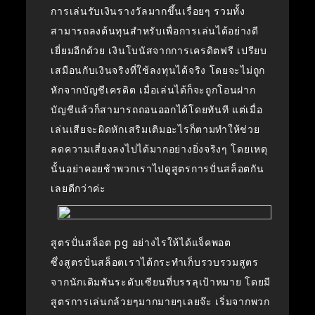
การเล่นรับเงินรางวัลมากขึ้นเรื่อยๆ รวมทั้ง
สามารถลงต้นทุนสำหรับเพื่อการเล่นได้อย่างดี
เยี่ยมอีกด้วย เงินโบนัสจากการเครดิตฟรี เปรียบ
เสมือนกับเงินจริงที่ใช้ลงทุนได้จริง โดยจะไม่ถูก
หักจากบัญชีเครดิต เมื่อเล่นได้ก็จะถูกโอนฝาก
บัญชีแล้วก็สามารถถอนออกได้โดยทันที แต่เมื่อ
เล่นเสียจะผิดหักเสริมเติมอะไรก็ตามทำให้ช่วย
ลดความเสี่ยงลงไปได้มากอย่างยิ่งจริงๆ โดยเหตุ
นั้นอย่าคอยช้าพวกเราไปดูสูตรการปั่นสล็อตกัน
เลยดีกว่าค่ะ
สูตรปั่นสล็อต pg อย่างไรให้ได้แจ็คพอต
ซึ่งสูตรปั่นสล็อตเราได้กระทำเก็บรวบรวมสูตร
จากนักเดิมพันระดับเซียนที่บรรลุเป้าหมาย โดยมี
สูตรการเล่นกล้วยๆมากมายๆเลยจ๊ะ เริ่มจากพวก