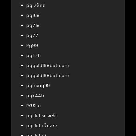
pg สล็อต
pg168
pg718
pg77
Pg99
pgfish
pggold168bet.com
pggold168bet.com
pgheng99
pgk44b
PGSlot
pgslot ทางเข้า
pgslot เว็บตรง
pgslot77