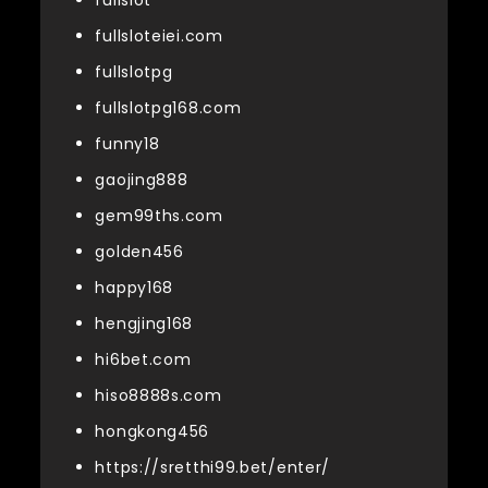
fullslot
fullsloteiei.com
fullslotpg
fullslotpg168.com
funny18
gaojing888
gem99ths.com
golden456
happy168
hengjing168
hi6bet.com
hiso8888s.com
hongkong456
https://sretthi99.bet/enter/