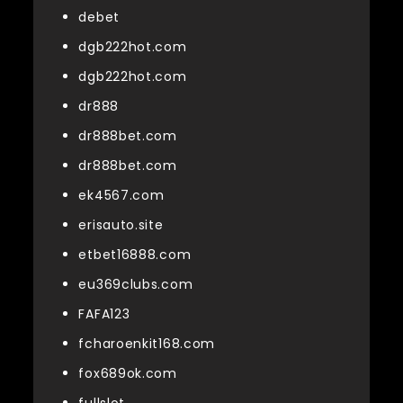
debet
dgb222hot.com
dgb222hot.com
dr888
dr888bet.com
dr888bet.com
ek4567.com
erisauto.site
etbet16888.com
eu369clubs.com
FAFA123
fcharoenkit168.com
fox689ok.com