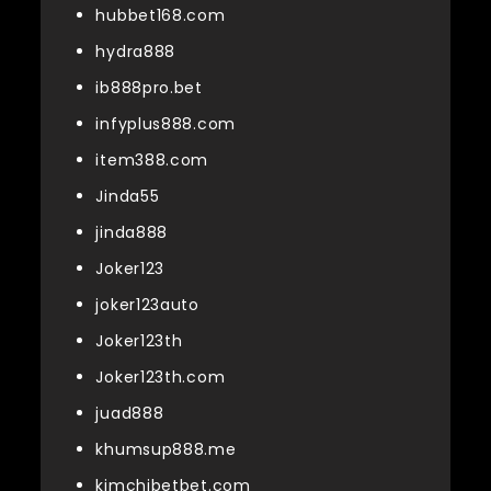
hubbet168.com
hydra888
ib888pro.bet
infyplus888.com
item388.com
Jinda55
jinda888
Joker123
joker123auto
Joker123th
Joker123th.com
juad888
khumsup888.me
kimchibetbet.com