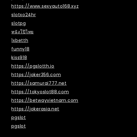
https://www.sexyauto168.xyz
slotxo24hr
slotpg
หนังโป๊ไทย
1xbetth
funny18
kiss918
https://pgslotth.io
https://joker356.com
https://samurai777.net
https://tokyoslot88.com
https://betwayvietnam.com
https://jokerasia.net
pgslot
pgslot