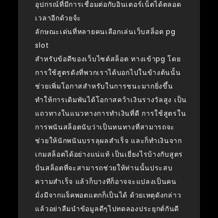
อุปกรณ์ที่มีการเชื่อมต่อกับอินเตอร์เน็ตได้ตลอด
เวลาอีกด้วยจ้ะ
ลักษณะเด่นที่หลายคนเลือกเล่นเว็บสล็อต pg
slot
สำหรับข้อดีของเว็บไซต์สล็อต ทางเข้าpg โดย
การใช้สูตรดังที่พวกเราได้บอกไปในข้างต้นนั้น
ช่วยเพิ่มโอกาสสำหรับในการชนะมากยิ่งขึ้น
ทำให้การเดิมพันได้โอกาสคว้าเงินรางวัลสูง เป็น
แถวทางในแนวทางการทำเงินที่ดี การใช้สูตรใน
การพนันสล็อตนับว่าเป็นหนทางที่สามารถจะ
ช่วยให้นักพนันบรรลุผลสำเร็จ และก็ทำเงินจาก
เกมสล็อตได้อย่างแน่แท้ เป็นเยี่ยงไรบ้างกับสูตร
ปั่นสล็อตที่จะสามารถช่วยให้ท่านนั้นประสบ
ความสำเร็จ แล้วก็บางทีก็อาจจะแปลงเป็นคน
มั่งมีจากแจ็คพอตแตกก็เป็นได้ ด้วยเหตุดังกล่าว
แล้วอย่าลืมนำข้อมูลดีๆไปทดลองประยุกต์กันดี