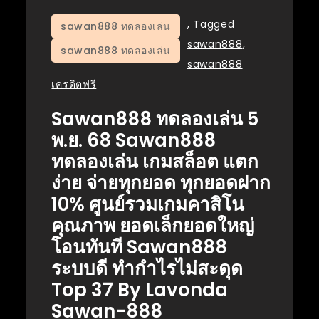
,
Tagged
sawan888 ทดลองเล่น
sawan888
,
sawan888 ทดลองเล่น
sawan888
เครดิตฟรี
Sawan888 ทดลองเล่น 5
พ.ย. 68 Sawan888
ทดลองเล่น เกมสล็อต แตก
ง่าย จ่ายทุกยอด ทุกยอดฝาก
10% ศูนย์รวมเกมคาสิโน
คุณภาพ ยอดเล็กยอดใหญ่
โอนทันที Sawan888
ระบบดี ทำกำไรไม่สะดุด
Top 37 By Lavonda
Sawan-888