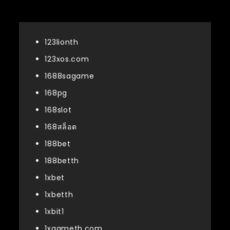
หมวดหมู่
123lionth
123xos.com
1688sagame
168pg
168slot
168สล็อต
188bet
188betth
1xbet
1xbetth
1xbit1
1xgameth.com