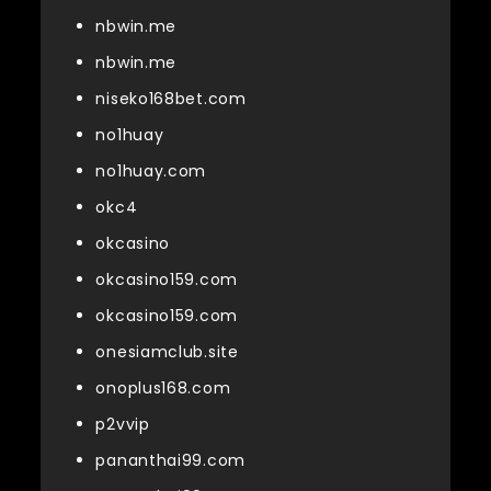
nbwin.me
nbwin.me
niseko168bet.com
no1huay
no1huay.com
okc4
okcasino
okcasino159.com
okcasino159.com
onesiamclub.site
onoplus168.com
p2vvip
pananthai99.com