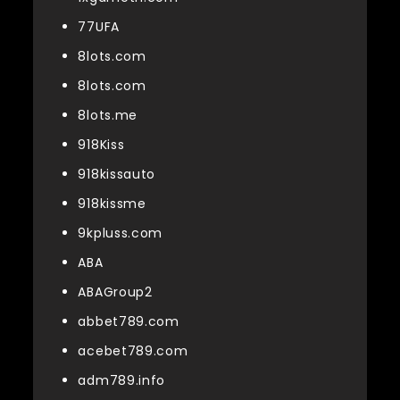
77UFA
8lots.com
8lots.com
8lots.me
918Kiss
918kissauto
918kissme
9kpluss.com
ABA
ABAGroup2
abbet789.com
acebet789.com
adm789.info