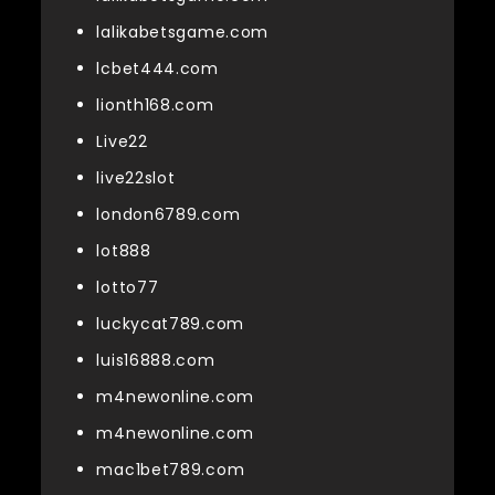
lalikabetsgame.com
lcbet444.com
lionth168.com
Live22
live22slot
london6789.com
lot888
lotto77
luckycat789.com
luis16888.com
m4newonline.com
m4newonline.com
mac1bet789.com