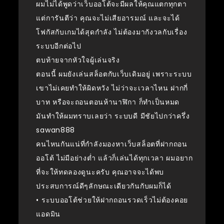
ผมไม่ได้พูดว่าเว็บออโต้จะมีผลให้คุณแตกทุกตา
แต่การันตีว่า คุณจะไม่เสียอารมณ์ และจะได้
โฟกัสกับเกมได้สุดกำลัง ไม่ต้องมากังวลกับเรื่อง
ระบบอีกต่อไป
ตบท้ายจากหัวใจผู้เล่นจริง
ตอนนี้ ผมยังเล่นสล็อตกับเว็บเดิมอยู่ เพราะระบบ
เขาไม่เคยทำให้ผิดหวัง ไม่ว่าจะเวลาไหน ฝากกี่
บาท หรือจะถอนตอนห้านาฬิกา ก็ทำเป็นหมด
มันทำให้ผมทราบเลยว่า ระบบดี มีชัยไปกว่าครึ่ง
sawan888
คนไหนกันแน่ที่กำลังมองหาเว็บสล็อตที่ฝากถอน
ออโต้ ไม่มีอย่างต่ำ แล้วก็เล่นได้ทุกเวลา ผมอยาก
ที่จะให้ทดลองดูนะครับ คุณอาจจะได้พบ
ประสบการณ์ดีๆลักษณะเดียวกันกับผมก็ได้
• ระบบออโต้ช่วยให้ฝากถอนรวดเร็วไม่ต้องคอย
แอดมิน