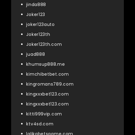
jinda888
Joker123
joker123auto
Joker123th
Joker123th.com
juad888
khumsup888.me
kimchibetbet.com
kingromans789.com
kingxxxbet123.com
kingxxxbet123.com
kitti999vip.com
ktv4sd.com
lalikabetsgame.com