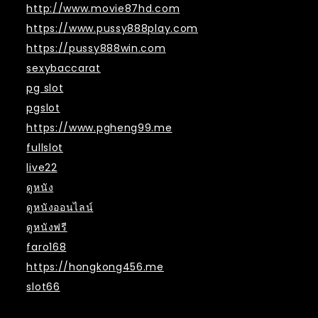
http://www.movie87hd.com
https://www.pussy888play.com
https://pussy888win.com
sexybaccarat
pg slot
pgslot
https://www.pgheng99.me
fullslot
live22
ดูหนัง
ดูหนังออนไลน์
ดูหนังฟรี
faro168
https://hongkong456.me
slot66