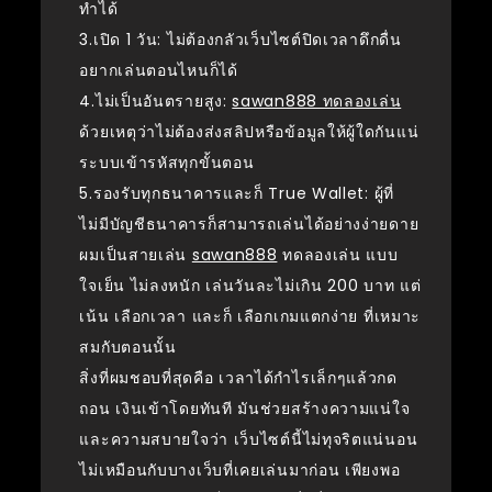
ทำได้
3.เปิด 1 วัน: ไม่ต้องกลัวเว็บไซต์ปิดเวลาดึกดื่น
อยากเล่นตอนไหนก็ได้
4.ไม่เป็นอันตรายสูง:
sawan888 ทดลองเล่น
ด้วยเหตุว่าไม่ต้องส่งสลิปหรือข้อมูลให้ผู้ใดกันแน่
ระบบเข้ารหัสทุกขั้นตอน
5.รองรับทุกธนาคารและก็ True Wallet: ผู้ที่
ไม่มีบัญชีธนาคารก็สามารถเล่นได้อย่างง่ายดาย
ผมเป็นสายเล่น
sawan888
ทดลองเล่น แบบ
ใจเย็น ไม่ลงหนัก เล่นวันละไม่เกิน 200 บาท แต่
เน้น เลือกเวลา และก็ เลือกเกมแตกง่าย ที่เหมาะ
สมกับตอนนั้น
สิ่งที่ผมชอบที่สุดคือ เวลาได้กำไรเล็กๆแล้วกด
ถอน เงินเข้าโดยทันที มันช่วยสร้างความแน่ใจ
และความสบายใจว่า เว็บไซต์นี้ไม่ทุจริตแน่นอน
ไม่เหมือนกับบางเว็บที่เคยเล่นมาก่อน เพียงพอ