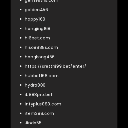
gem99ths.com
golden456
happy168
hengjing168
hi6bet.com
hiso8888s.com
hongkong456
https://sretthi99.bet/enter/
hubbet168.com
hydra888
ib888pro.bet
infyplus888.com
item388.com
Jinda55