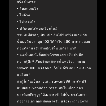
จริง มันต่าง!
• โหลดเกมไว
• ไม่ค้าง
• ไม่กระเด้ง
• ปรับเบทได้แบบเรียลไทม์
รวมทั้งที่สำคัญเป็น เบิกเงินได้ทันทีที่จบเกม วัน
นั้นผมปั่นจากทุน 100 ได้กำไร 480 บาท กดถอน
ตอนตีสาม เงินฝากบัญชีในไม่ถึง 1 นาที
ขณะนั้นผมนั่งยิ้มอยู่หน้าจอเลยขอรับ มันคือ
ความรู้สึกที่เรียบง่ายแม้กระนั้นพอใจมากมาย
sawan888 เครดิตฟรี เว็บไซต์ที่เปิด 1 วัน ดีมาก
แค่ไหน?
ถ้าผู้ใดกันเป็นสายเล่น sawan888 เครดิตฟรี
แบบผมจะทราบดีว่า “ดวง” มันไม่เลือกเวลา
บางทีตกดึกๆจู่ๆก็ต้องการเข้าไปปั่น บางโอกาส
ต้องการเล่นตอนพักกลางวัน หรือระหว่างนั่งรถ