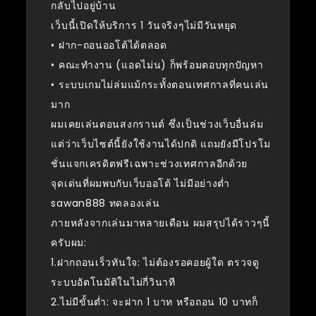
กลับไปอยู่บ้าน
เว็บนี้เปิดให้บริการ 1 วันจริงๆไม่มีวันหยุด
• ฝาก-ถอนออโต้ได้ตลอด
• คณะทำงาน (แอดไม่น) ก็พร้อมตอบทุกปัญหา
• ระบบเกมไม่ล่มแม้กระทั้งตอนเทศกาลที่คนเล่น
มาก
ผมเคยเล่นตอนสงกรานต์ ซึ่งเป็นช่วงเว็บอื่นล่ม
แต่ว่าเว็บไซต์นี้ยังใช้งานได้ปกติ แถมยังมีโปรโม
ชั่นแจกเครดิตฟรีเฉพาะช่วงเทศกาลอีกด้วย
จุดเด่นที่ผมพบกับเว็บออโต้ ไม่มีอย่างต่ำ
sawan888 ทดลองเล่น
ภายหลังจากเล่นมาหลายเดือน ผมสรุปได้ราวๆนี้
ครับผม:
1.ฝากถอนเร็วทันใจ: ไม่ต้องรอคอยผู้ใด ตรวจดู
ระบบอัตโนมัติในไม่กี่วินาที
2.ไม่มีขั้นต่ำ: จะฝาก 1 บาท หรือถอน 10 บาทก็