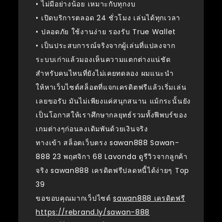
• ไม่มีอย่างน้อย เหมาะกับทุกงบ
• เปิดบริการตลอด 24 ชั่วโมง เล่นได้ทุกเวลา
• ปลอดภัย ใช้งานง่าย รองรับ True Wallet
• เป็นประสบการณ์จริงจากผู้เล่นที่แปลงจาก
ระบบเก่าแล้วมองเห็นความแตกต่างแน่ชัด
สำหรับคนไหนที่ยังไม่เคยทดลอง ผมแนะนำ
ให้หาเว็บไซต์สล็อตที่แจกเครดิตฟรีแล้วเริ่มเล่น
เลยขอรับ มันไม่เพียงแค่สนุกสนาน แม้กระนั้นยัง
เป็นโอกาสให้เราศึกษากลยุทธ์รวมทั้งฟีพบร์ของ
เกมต่างๆก่อนลงเดิมพันด้วยเงินจริง
ทางเข้า สล็อตเว็บตรง sawan888 Sawan-
888 23 พฤศจิกา 68 Lavonda ดูรีวิวจากลูกค้า
จริง sawan888 เครดิตฟรีปลดหนี้ได้ง่ายๆ Top
39
ขอขอบคุณมากเว็ปไซต์
sawan888 เครดิตฟรี
https://rebrand.ly/sawan-888