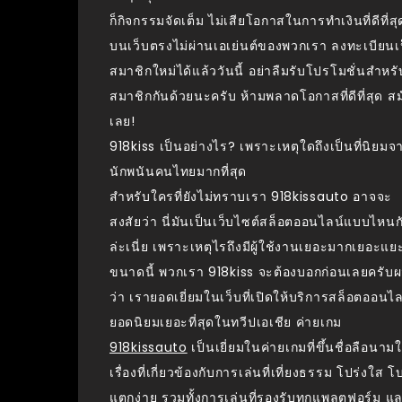
ก็กิจกรรมจัดเต็ม ไม่เสียโอกาสในการทำเงินที่ดีที่สุ
บนเว็บตรงไม่ผ่านเอเย่นต์ของพวกเรา ลงทะเบียนเ
สมาชิกใหม่ได้แล้ววันนี้ อย่าลืมรับโปรโมชั่นสำหรั
สมาชิกกันด้วยนะครับ ห้ามพลาดโอกาสที่ดีที่สุด ส
เลย!
918kiss เป็นอย่างไร? เพราะเหตุใดถึงเป็นที่นิยมจ
นักพนันคนไทยมากที่สุด
สำหรับใครที่ยังไม่ทราบเรา 918kissauto อาจจะ
สงสัยว่า นี่มันเป็นเว็บไซต์สล็อตออนไลน์แบบไหนก
ล่ะเนี่ย เพราะเหตุไรถึงมีผู้ใช้งานเยอะมากเยอะแย
ขนาดนี้ พวกเรา 918kiss จะต้องบอกก่อนเลยครับ
ว่า เรายอดเยี่ยมในเว็บที่เปิดให้บริการสล็อตออนไล
ยอดนิยมเยอะที่สุดในทวีปเอเชีย ค่ายเกม
918kissauto
เป็นเยี่ยมในค่ายเกมที่ขึ้นชื่อลือนาม
เรื่องที่เกี่ยวข้องกับการเล่นที่เที่ยงธรรม โปร่งใส โ
แตกง่าย รวมทั้งการเล่นที่รองรับทุกแพลตฟอร์ม แล