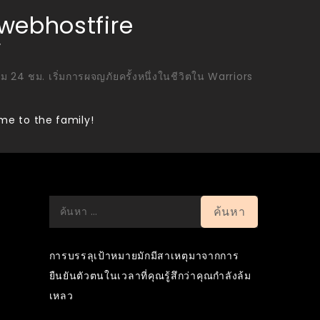
 webhostfire
้
24 ชม. เริ่มการผจญภัยครั้งหนึ่งในชีวิตใน Warriors
e to the family!
ค้นหา
สำหรับ:
การบรรลุเป้าหมายมักมีสาเหตุมาจากการ
ยืนยันตัวตนในเวลาที่คุณรู้สึกว่าคุณกำลังล้ม
เหลว