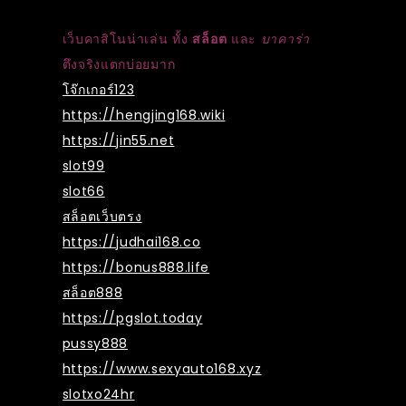
เว็บคาสิโนน่าเล่น ทั้ง
สล็อต
และ
บาคาร่า
ตึงจริงแตกบ่อยมาก
โจ๊กเกอร์123
https://hengjing168.wiki
https://jin55.net
slot99
slot66
สล็อตเว็บตรง
https://judhai168.co
https://bonus888.life
สล็อต888
https://pgslot.today
pussy888
https://www.sexyauto168.xyz
slotxo24hr