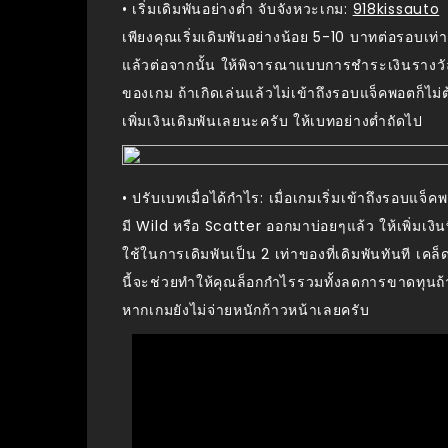
• เริ่มเดิมพันอย่างต่ำ จับจังหวะเกม:
918kissauto
เพียงคุณเริ่มเดิมพันอย่างน้อย 5-10 บาทต่อรอบเท่า
แล้วต่อจากนั้น ให้พิจารณาแบบการชำระเงินรางวั
ของเกม ถ้าเกิดเล่นแล้วไม่เข้าถึงรอบแจ็คพอตก็ไม่ต
เพิ่มเงินเดิมพันเลยนะครับ ให้เบทอย่างต่ำถัดไป
• ปรับเบทเมื่อได้กำไร: เมื่อเกมเริ่มเข้าถึงรอบแจ็ค
มี Wild หรือ Scatter ออกมาบ่อยๆแล้ว ให้เพิ่มเงินท
ใช้ในการเดิมพันเป็น 2 เท่าของที่เดิมพันทันที เคล็
นี้จะช่วยทำให้คุณล็อกกำไรรวมทั้งลดการขาดทุนถ้
หากเกมยังไม่จ่ายหนักก้าวหน้าเลยครับ