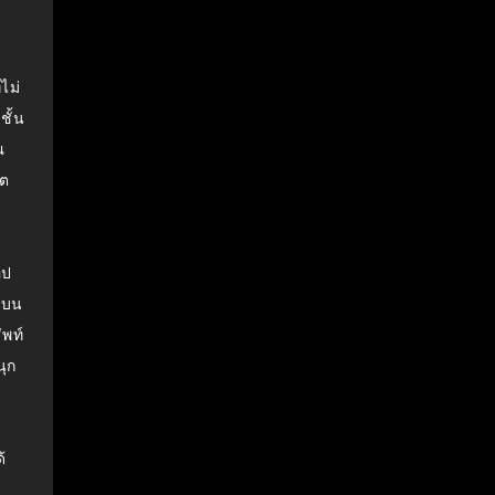
ไม่
ชั้น
ณ
อต
อป
นบน
พท์
นุก
้