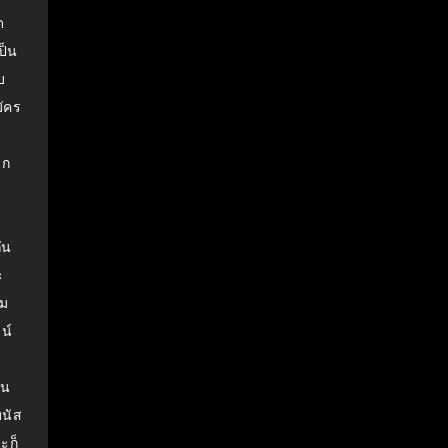
ด
ป็น
บ
มัคร
าก
ัน
ะ
ผม
น์
ใน
บนัส
ะก็