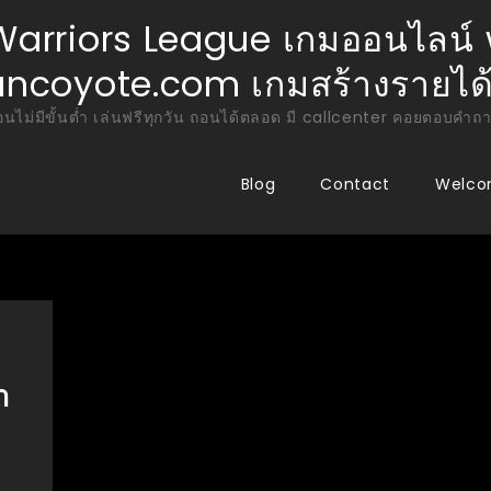
 Warriors League เกมออนไลน์
ncoyote.com เกมสร้างรายได
มีขั้นต่ำ เล่นฟรีทุกวัน ถอนได้ตลอด มี callcenter คอยตอบคำถาม 
Blog
Contact
Welcom
า