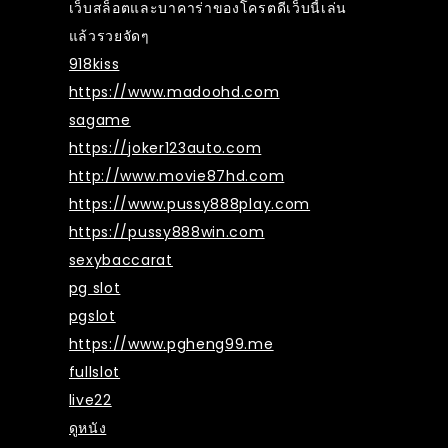
เว็บสล็อตและบาคาร่าของโครตดีเว็บนี้เล่น
แล้วรวยจัดๆ
918kiss
https://www.madoohd.com
sagame
https://joker123auto.com
http://www.movie87hd.com
https://www.pussy888play.com
https://pussy888win.com
sexybaccarat
pg slot
pgslot
https://www.pgheng99.me
fullslot
live22
ดูหนัง